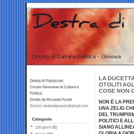
LA DUCETTA
Destra di Popolo.net
OTOLITI AGL
Circolo Genovese di Cultura e
COSE NON 
Politica
Diretto da Riccardo Fucile
NON È LA PREM
Scrivici: destradipopolo@gmail.com
UNA ZELIG CH
DEL TRUMPISM
Categorie
POLITICI E AL
SIANO ALLINE
100 giorni
(5)
GLORIA A GI