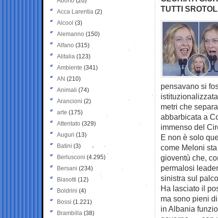
Aborto
(20)
TUTTI SROTOL
Acca Larentia
(2)
Alcool
(3)
Alemanno
(150)
Alfano
(315)
Alitalia
(123)
Ambiente
(341)
AN
(210)
pensavano si fos
Animali
(74)
istituzionalizzat
Arancioni
(2)
metri che separan
arte
(175)
abbarbicata a Co
Attentato
(329)
immenso del Circo
Auguri
(13)
E non è solo ques
Batini
(3)
come Meloni sta 
gioventù che, con
Berlusconi
(4.295)
permalosi leader
Bersani
(234)
sinistra sul pal
Biasotti
(12)
Ha lasciato il po
Boldrini
(4)
ma sono pieni di
Bossi
(1.221)
in Albania funzio
Brambilla
(38)