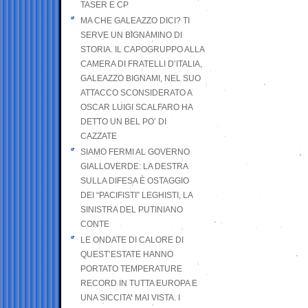
TASER E CP
MA CHE GALEAZZO DICI? TI
SERVE UN BIGNAMINO DI
STORIA. IL CAPOGRUPPO ALLA
CAMERA DI FRATELLI D’ITALIA,
GALEAZZO BIGNAMI, NEL SUO
ATTACCO SCONSIDERATO A
OSCAR LUIGI SCALFARO HA
DETTO UN BEL PO’ DI
CAZZATE
SIAMO FERMI AL GOVERNO
GIALLOVERDE: LA DESTRA
SULLA DIFESA È OSTAGGIO
DEI “PACIFISTI” LEGHISTI, LA
SINISTRA DEL PUTINIANO
CONTE
LE ONDATE DI CALORE DI
QUEST’ESTATE HANNO
PORTATO TEMPERATURE
RECORD IN TUTTA EUROPA E
UNA SICCITA’ MAI VISTA. I