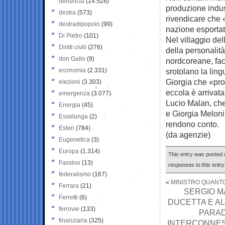
denuncia
(14.528)
produzione indus
destra
(573)
rivendicare che «
destradipopolo
(99)
nazione esportat
Di Pietro
(101)
Nel villaggio del
Diritti civili
(276)
della personalit
don Gallo
(9)
nordcoreane, fac
economia
(2.331)
srotolano la ling
Giorgia che «pr
elezioni
(3.303)
eccola è arriva
emergenza
(3.077)
Lucio Malan, che
Energia
(45)
e Giorgia Meloni!
Esselunga
(2)
rendono conto.
Esteri
(784)
(da agenzie)
Eugenetica
(3)
Europa
(1.314)
This entry was posted o
Fassino
(13)
responses to this entr
federalismo
(167)
«
MINISTRO QUANTO
Ferrara
(21)
SERGIO M
Ferretti
(6)
DUCETTA E AL
ferrovie
(133)
PARAD
finanziaria
(325)
INTERCONNESS