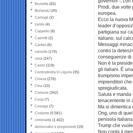
governo» -, con 
Brunetta
(83)
Prodi, due volte
Burlando
(26)
europea.
Camogli
(2)
Ecco la nuova Me
canile
(4)
leader d’opposiz
Cappello
(8)
partigiana sui ca
italiano, sul cal
Caprotti
(2)
Messaggi minaccio
Caritas
(6)
contro la detenz
carovita
(170)
conseguenze di q
casa
(247)
Non è la presiden
Casini
(119)
gli italiani. È u
Centrodestra in Liguria
(35)
trumpismo imperan
Chiesa
(276)
imprenditori che
Cina
(10)
spregiudicata.
Comune
(342)
Saluta e manda «
Coop
(7)
tenacemente in a
Ma si dimentica 
Cossiga
(7)
Ong, uno di quei 
Costume
(5.581)
penisola italiana 
criminalità
(1.402)
Trump che vuole 
democratici e progressisti
(19)
Non conta il merit