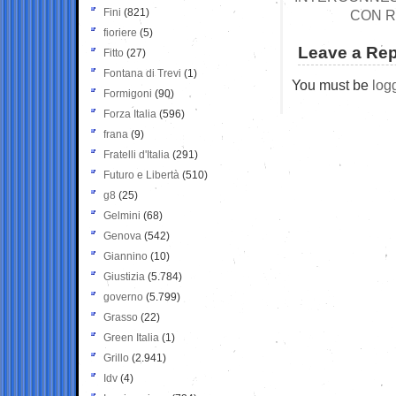
Fini
(821)
CON R
fioriere
(5)
Leave a Rep
Fitto
(27)
Fontana di Trevi
(1)
You must be
log
Formigoni
(90)
Forza Italia
(596)
frana
(9)
Fratelli d'Italia
(291)
Futuro e Libertà
(510)
g8
(25)
Gelmini
(68)
Genova
(542)
Giannino
(10)
Giustizia
(5.784)
governo
(5.799)
Grasso
(22)
Green Italia
(1)
Grillo
(2.941)
Idv
(4)