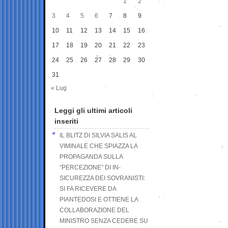
1
2
3
4
5
6
7
8
9
10
11
12
13
14
15
16
17
18
19
20
21
22
23
24
25
26
27
28
29
30
31
« Lug
Leggi gli ultimi articoli
inseriti
IL BLITZ DI SILVIA SALIS AL
VIMINALE CHE SPIAZZA LA
PROPAGANDA SULLA
“PERCEZIONE” DI IN-
SICUREZZA DEI SOVRANISTI:
SI FA RICEVERE DA
PIANTEDOSI E OTTIENE LA
COLLABORAZIONE DEL
MINISTRO SENZA CEDERE SU