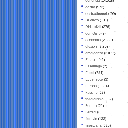
denuncia
(14.528)
destra
(573)
destradipopolo
(99)
Di Pietro
(101)
Diritti civili
(276)
don Gallo
(9)
economia
(2.331)
elezioni
(3.303)
emergenza
(3.077)
Energia
(45)
Esselunga
(2)
Esteri
(784)
Eugenetica
(3)
Europa
(1.314)
Fassino
(13)
federalismo
(167)
Ferrara
(21)
Ferretti
(6)
ferrovie
(133)
finanziaria
(325)