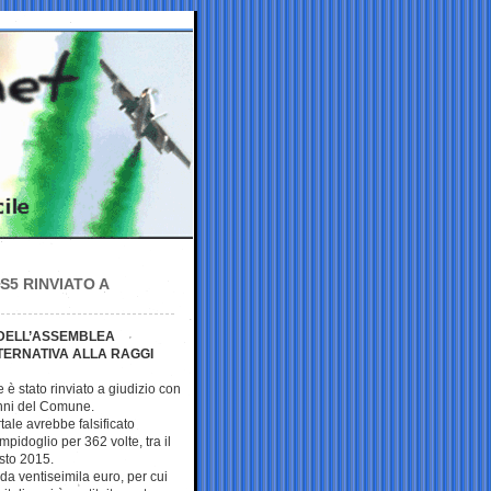
5 RINVIATO A
E DELL’ASSEMBLEA
LTERNATIVA ALLA RAGGI
e è stato rinviato a giudizio con
danni del Comune.
ale avrebbe falsificato
pidoglio per 362 volte, tra il
osto 2015.
a ventiseimila euro, per cui