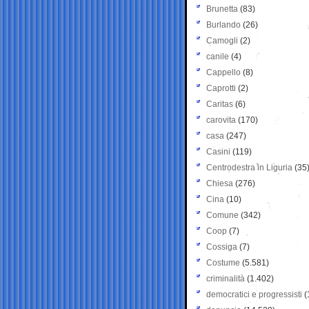
Brunetta
(83)
Burlando
(26)
Camogli
(2)
canile
(4)
Cappello
(8)
Caprotti
(2)
Caritas
(6)
carovita
(170)
casa
(247)
Casini
(119)
Centrodestra in Liguria
(35
Chiesa
(276)
Cina
(10)
Comune
(342)
Coop
(7)
Cossiga
(7)
Costume
(5.581)
criminalità
(1.402)
democratici e progressisti
(