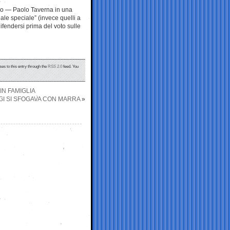
llo — Paolo Taverna in una
ale speciale” (invece quelli a
ifendersi prima del voto sulle
ses to this entry through the
RSS 2.0
feed. You
IN FAMIGLIA
GI SI SFOGAVA CON MARRA
»