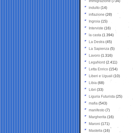
Immigrazione
(734)
indulto
(14)
inflazione
(26)
Ingroia
(15)
Interviste
(16)
la casta
(1.394)
La Destra
(45)
La Sapienza
(5)
Lavoro
(1.316)
LegaNord
(2.411)
Letta Enrico
(154)
Liberi e Uguali
(10)
Libia
(68)
Libri
(33)
Liguria Futurista
(25)
mafia
(543)
manifesto
(7)
Margherita
(16)
Maroni
(171)
Mastella
(16)