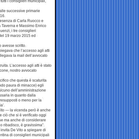
tti i consiglieri municipali,
alle successive primarie
016.
presenza di Carla Ruocco e
la Taverna e Massimo Enrico
nzi, i tre consiglieri
i del 19 marzo 2015 ed
 avesse scritto.
piegava che l’accesso agli atti
llegava la mail dell’avvocato
uita. L’accesso agli atti è stato
ricone, nostro avvocato
ecifico che questa è scaturita
ndo paura di minacce) egli
alcuno dell’amministrazione
ssaria in quanto dalla
resupposti o meno per la
a’.
Vito — la vicenda però è anche
 ciò che si è verifìcato oggi
sse ma anche di considerare
o ribadisco, è gravissima”.
nvita De Vito a spiegare di
ntina di consiglieri municipali