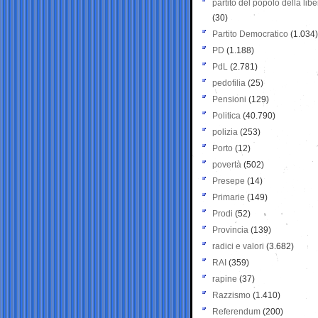
partito del popolo della libe
(30)
Partito Democratico
(1.034)
PD
(1.188)
PdL
(2.781)
pedofilia
(25)
Pensioni
(129)
Politica
(40.790)
polizia
(253)
Porto
(12)
povertà
(502)
Presepe
(14)
Primarie
(149)
Prodi
(52)
Provincia
(139)
radici e valori
(3.682)
RAI
(359)
rapine
(37)
Razzismo
(1.410)
Referendum
(200)