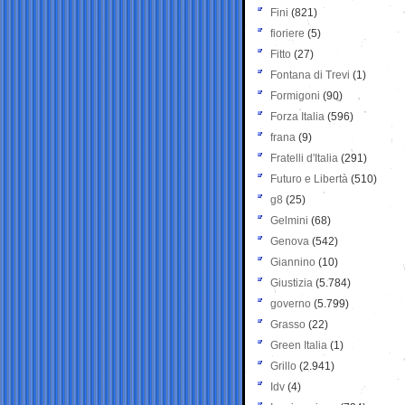
Fini
(821)
fioriere
(5)
Fitto
(27)
Fontana di Trevi
(1)
Formigoni
(90)
Forza Italia
(596)
frana
(9)
Fratelli d'Italia
(291)
Futuro e Libertà
(510)
g8
(25)
Gelmini
(68)
Genova
(542)
Giannino
(10)
Giustizia
(5.784)
governo
(5.799)
Grasso
(22)
Green Italia
(1)
Grillo
(2.941)
Idv
(4)