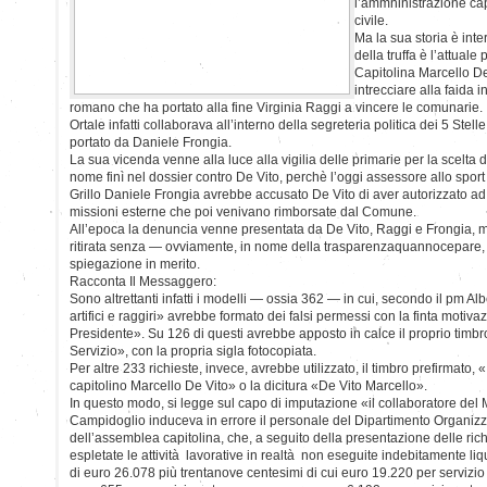
l’ammninistrazione capi
civile.
Ma la sua storia è inte
della truffa è l’attual
Capitolina Marcello De
intrecciare alla faida 
romano che ha portato alla fine Virginia Raggi a vincere le comunarie.
Ortale infatti collaborava all’interno della segreteria politica dei 5 Stell
portato da Daniele Frongia.
La sua vicenda venne alla luce alla vigilia delle primarie per la scelta 
nome finì nel dossier contro De Vito, perchè l’oggi assessore allo spor
Grillo Daniele Frongia avrebbe accusato De Vito di aver autorizzato ad 
missioni esterne che poi venivano rimborsate dal Comune.
All’epoca la denuncia venne presentata da De Vito, Raggi e Frongia, m
ritirata senza — ovviamente, in nome della trasparenzaquannocepare,
spiegazione in merito.
Racconta Il Messaggero:
Sono altrettanti infatti i modelli — ossia 362 — in cui, secondo il pm Albe
artifici e raggiri» avrebbe formato dei falsi permessi con la finta motivaz
Presidente». Su 126 di questi avrebbe apposto in calce il proprio timbro
Servizio», con la propria sigla fotocopiata.
Per altre 233 richieste, invece, avrebbe utilizzato, il timbro prefirmato, 
capitolino Marcello De Vito» o la dicitura «De Vito Marcello».
In questo modo, si legge sul capo di imputazione «il collaboratore del
Campidoglio induceva in errore il personale del Dipartimento Organi
dell’assemblea capitolina, che, a seguito della presentazione delle rich
espletate le attività lavorative in realtà non eseguite indebitamente 
di euro 26.078 più trentanove centesimi di cui euro 19.220 per servizio 