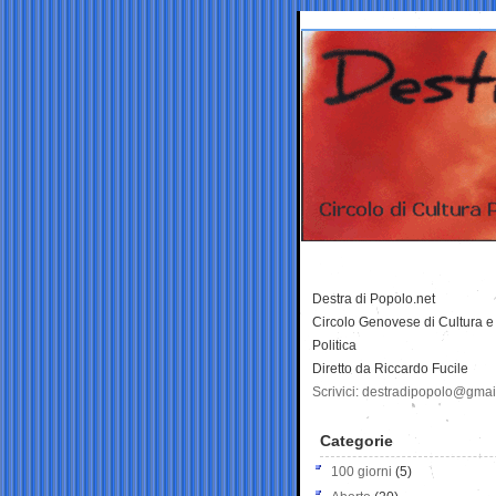
Destra di Popolo.net
Circolo Genovese di Cultura e
Politica
Diretto da Riccardo Fucile
Scrivici: destradipopolo@gma
Categorie
100 giorni
(5)