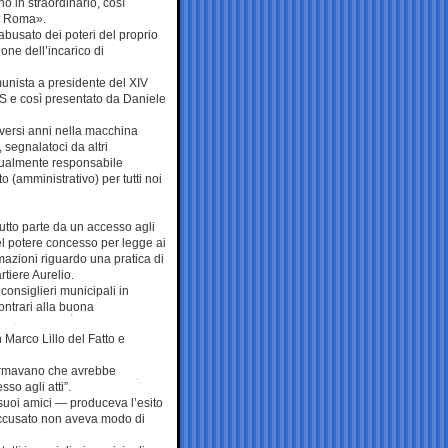
o in straordinario, così
di Roma».
 abusato dei poteri del proprio
ione dell’incarico di
unista a presidente del XIV
5S e così presentato da Daniele
iversi anni nella macchina
, segnalatoci da altri
attualmente responsabile
 (amministrativo) per tutti noi
tutto parte da un accesso agli
del potere concesso per legge ai
rmazioni riguardo una pratica di
rtiere Aurelio.
consiglieri municipali in
ontrari alla buona
 Marco Lillo del Fatto e
fermavano che avrebbe
sso agli atti”.
suoi amici — produceva l’esito
’accusato non aveva modo di