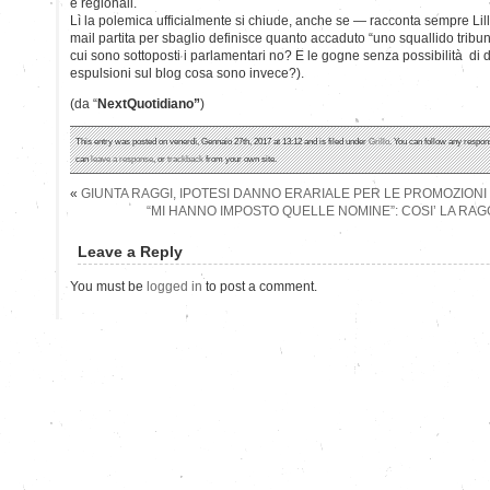
e regionali.
Lì la polemica ufficialmente si chiude, anche se — racconta sempre Li
mail partita per sbaglio definisce quanto accaduto “uno squallido tribun
cui sono sottoposti i parlamentari no? E le gogne senza possibilità di d
espulsioni sul blog cosa sono invece?).
(da “
NextQuotidiano”
)
This entry was posted on venerdì, Gennaio 27th, 2017 at 13:12 and is filed under
Grillo
. You can follow any respon
can
leave a response
, or
trackback
from your own site.
«
GIUNTA RAGGI, IPOTESI DANNO ERARIALE PER LE PROMOZIONI 
“MI HANNO IMPOSTO QUELLE NOMINE”: COSI’ LA RAG
Leave a Reply
You must be
logged in
to post a comment.