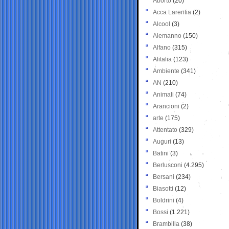
Aborto
(20)
Acca Larentia
(2)
Alcool
(3)
Alemanno
(150)
Alfano
(315)
Alitalia
(123)
Ambiente
(341)
AN
(210)
Animali
(74)
Arancioni
(2)
arte
(175)
Attentato
(329)
Auguri
(13)
Batini
(3)
Berlusconi
(4.295)
Bersani
(234)
Biasotti
(12)
Boldrini
(4)
Bossi
(1.221)
Brambilla
(38)