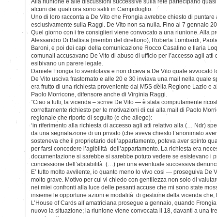
Alla riunione e alle discussioni successive sulla rete partecipano quasi tu
alcuni dei quali ora sono saliti in Campidoglio.
Uno di loro racconta a De Vito che Frongia avrebbe chiesto di puntare 
esclusivamente sulla Raggi. De Vito non sa nulla. Fino al 7 gennaio 2
Quel giorno con i tre consiglieri viene convocato a una riunione. Alla 
Alessandro Di Battista (membri del direttorio), Roberta Lombardi, Pao
Baroni, e poi dei capi della comunicazione Rocco Casalino e Ilaria Loque
comunali accusavano De Vito di abuso di ufficio per l’accesso agli att
esibivano un parere legale.
Daniele Frongia lo sventolava e non diceva a De Vito quale avvocato lo
De Vito usciva frastornato e alle 20 e 30 inviava una mail nella quale s
era frutto di una richiesta proveniente dal M5S della Regione Lazio e a
Paolo Morricone, difensore anche di Virginia Raggi.
“Ciao a tutti, la vicenda – scrive De Vito — è stata compiutamente ricostr
correttamente richiesto per le motivazioni di cui alla mail di Paolo Mor
regionale che riporto di seguito (e che allego):
‘in riferimento alla richiesta di accesso agli atti relativo alla (… Ndr) sp
da una segnalazione di un privato (che aveva chiesto l’anonimato ave
sosteneva che il proprietario dell’appartamento, poteva aver spinto qu
per farsi concedere l’agibilità dell’appartamento. La richiesta era nece
documentazione si sarebbe si sarebbe potuto vedere se esistevano i p
concessione dell’abitabilità (…) per una eventuale successiva denunci
E’ tutto molto avvilente, io quanto meno lo vivo cosi — proseguiva De 
molto grave. Motivo per cui vi chiedo con gentilezza non solo di valutare
nei miei confronti alla luce delle pesanti accuse che mi sono state mo
insieme le opportune azioni e modalità di gestione della vicenda che, l
L’House of Cards all’amatriciana prosegue a gennaio, quando Frongia i
nuovo la situazione; la riunione viene convocata il 18, davanti a una tre