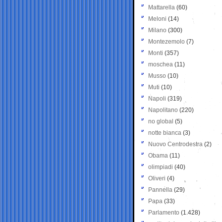
Mattarella
(60)
Meloni
(14)
Milano
(300)
Montezemolo
(7)
Monti
(357)
moschea
(11)
Musso
(10)
Muti
(10)
Napoli
(319)
Napolitano
(220)
no global
(5)
notte bianca
(3)
Nuovo Centrodestra
(2)
Obama
(11)
olimpiadi
(40)
Oliveri
(4)
Pannella
(29)
Papa
(33)
Parlamento
(1.428)