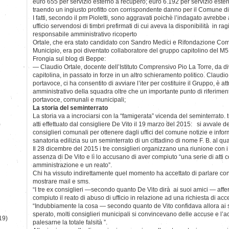
euro 655 per servizio esterno a recupero; euro 6.192 per servizio estern
traendo un ingiusto profitto con corrispondente danno per il Comune 
I fatti, secondo il pm Pioletti, sono aggravati poichè l’indagato avrebbe
ufficio servendosi di timbri prefirmati di cui aveva la disponibilità in rag
responsabile amministrativo ricoperto
Ortale, che era stato candidato con Sandro Medici e Rifondazione Com
Municipio, era poi diventato collaboratore del gruppo capitolino del M
Frongia sul blog di Beppe:
— Claudio Ortale, docente dell’Istituto Comprensivo Pio La Torre, da d
capitolina, in passato in forze in un altro schieramento politico. Claudio
portavoce, ci ha consentito di avviare l’iter per costituire il Gruppo, è 
amministrativo della squadra oltre che un importante punto di riferimento
portavoce, comunali e municipali;
La storia del seminterrato
La storia va a incrociarsi con la “famigerata” vicenda del seminterrato. 
)
atti effettuato dal consigliere De Vito il 19 marzo del 2015: si avvale 
consiglieri comunali per ottenere dagli uffici del comune notizie e info
sanatoria edilizia su un seminterrato di un cittadino di nome F. B. al qua
Il 28 dicembre del 2015 i tre consiglieri organizzano una riunione con i 
assenza di De Vito e lì lo accusano di aver compiuto “una serie di atti c
amministrazione e un reato”.
Chi ha vissuto indirettamente quel momento ha accettato di parlare con
mostrare mail e sms.
“I tre ex consiglieri —secondo quanto De Vito dirà ai suoi amici — af
compiuto il reato di abuso di ufficio in relazione ad una richiesta di acce
“Indubbiamente la cosa — secondo quanto de Vito confidava allora ai 
sperato, molti consiglieri municipali si convincevano delle accuse e l
19)
palesarne la totale falsità ”.