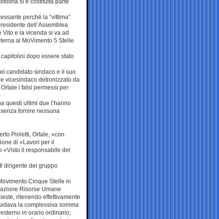
tolina si è costituita parte
ressante perchè la “vittima”
e presidente dell’Assemblea
 Vito e la vicenda si va ad
interna al MoVimento 5 Stelle
e capitolini dopo essere stato
del candidato sindaco e il suo
t e vicesindaco detronizzato da
Ortale i falsi permessi per
a questi ultimi due l’hanno
 senza fornire nessuna
rto Pioletti, Ortale, «con
ione di «Lavori per il
 «Visto il responsabile del
«Il dirigente del gruppo
 Movimento Cinque Stelle in
zzazione Risorse Umane
ieste, ritenendo effettivamente
liquidava la complessiva somma
esterno in orario ordinario;