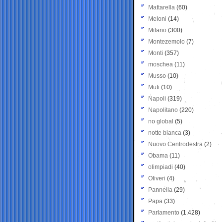
Mattarella
(60)
Meloni
(14)
Milano
(300)
Montezemolo
(7)
Monti
(357)
moschea
(11)
Musso
(10)
Muti
(10)
Napoli
(319)
Napolitano
(220)
no global
(5)
notte bianca
(3)
Nuovo Centrodestra
(2)
Obama
(11)
olimpiadi
(40)
Oliveri
(4)
Pannella
(29)
Papa
(33)
Parlamento
(1.428)