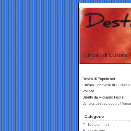
Destra di Popolo.net
Circolo Genovese di Cultura e
Politica
Diretto da Riccardo Fucile
Scrivici: destradipopolo@gma
Categorie
100 giorni
(5)