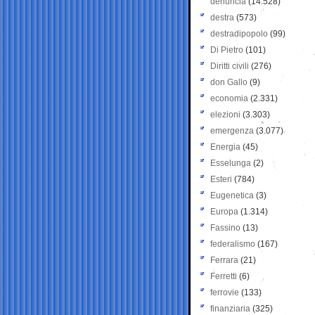
denuncia
(14.528)
destra
(573)
destradipopolo
(99)
Di Pietro
(101)
Diritti civili
(276)
don Gallo
(9)
economia
(2.331)
elezioni
(3.303)
emergenza
(3.077)
Energia
(45)
Esselunga
(2)
Esteri
(784)
Eugenetica
(3)
Europa
(1.314)
Fassino
(13)
federalismo
(167)
Ferrara
(21)
Ferretti
(6)
ferrovie
(133)
finanziaria
(325)