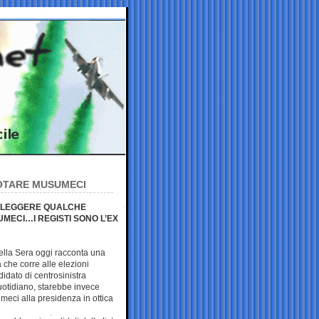
 VOTARE MUSUMECI
’ ELEGGERE QUALCHE
ECI…I REGISTI SONO L’EX
della Sera oggi racconta una
a che corre alle elezioni
didato di centrosinistra
uotidiano, starebbe invece
eci alla presidenza in ottica