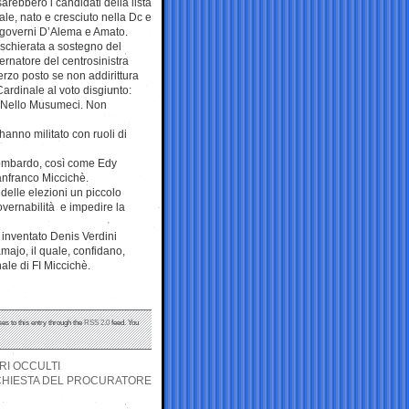
arebbero i candidati della lista
nale, nato e cresciuto nella Dc e
 governi D’Alema e Amato.
o schierata a sostegno del
ernatore del centrosinistra
erzo posto se non addirittura
Cardinale al voto disgiunto:
ra Nello Musumeci. Non
hanno militato con ruoli di
Lombardo, così come Edy
anfranco Miccichè.
 delle elezioni un piccolo
overnabilità e impedire la
 inventato Denis Verdini
amajo, il quale, confidano,
ale di FI Miccichè.
es to this entry through the
RSS 2.0
feed. You
ARI OCCULTI
ICHIESTA DEL PROCURATORE