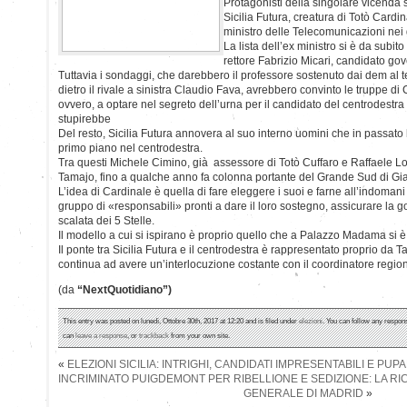
Protagonisti della singolare vicenda s
Sicilia Futura, creatura di Totò Cardi
ministro delle Telecomunicazioni nei
La lista dell’ex ministro si è da subit
rettore Fabrizio Micari, candidato gov
Tuttavia i sondaggi, che darebbero il professore sostenuto dai dem al t
dietro il rivale a sinistra Claudio Fava, avrebbero convinto le truppe di 
ovvero, a optare nel segreto dell’urna per il candidato del centrodest
stupirebbe
Del resto, Sicilia Futura annovera al suo interno uomini che in passato 
primo piano nel centrodestra.
Tra questi Michele Cimino, già assessore di Totò Cuffaro e Raffaele 
Tamajo, fino a qualche anno fa colonna portante del Grande Sud di Gi
L’idea di Cardinale è quella di fare eleggere i suoi e farne all’indomani
gruppo di «responsabili» pronti a dare il loro sostegno, assicurare la g
scalata dei 5 Stelle.
Il modello a cui si ispirano è proprio quello che a Palazzo Madama si è
Il ponte tra Sicilia Futura e il centrodestra è rappresentato proprio da T
continua ad avere un’interlocuzione costante con il coordinatore region
(da
“NextQuotidiano”)
This entry was posted on lunedì, Ottobre 30th, 2017 at 12:20 and is filed under
elezioni
. You can follow any respons
can
leave a response
, or
trackback
from your own site.
«
ELEZIONI SICILIA: INTRIGHI, CANDIDATI IMPRESENTABILI E PUP
INCRIMINATO PUIGDEMONT PER RIBELLIONE E SEDIZIONE: LA R
GENERALE DI MADRID
»