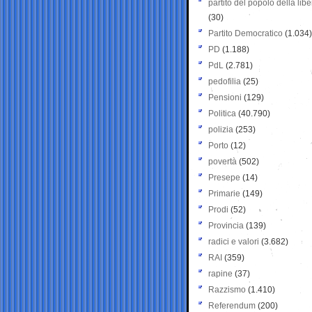
partito del popolo della libe
(30)
Partito Democratico
(1.034)
PD
(1.188)
PdL
(2.781)
pedofilia
(25)
Pensioni
(129)
Politica
(40.790)
polizia
(253)
Porto
(12)
povertà
(502)
Presepe
(14)
Primarie
(149)
Prodi
(52)
Provincia
(139)
radici e valori
(3.682)
RAI
(359)
rapine
(37)
Razzismo
(1.410)
Referendum
(200)