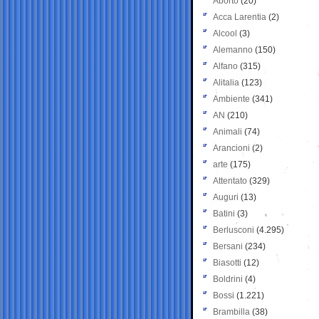
Aborto
(20)
Acca Larentia
(2)
Alcool
(3)
Alemanno
(150)
Alfano
(315)
Alitalia
(123)
Ambiente
(341)
AN
(210)
Animali
(74)
Arancioni
(2)
arte
(175)
Attentato
(329)
Auguri
(13)
Batini
(3)
Berlusconi
(4.295)
Bersani
(234)
Biasotti
(12)
Boldrini
(4)
Bossi
(1.221)
Brambilla
(38)