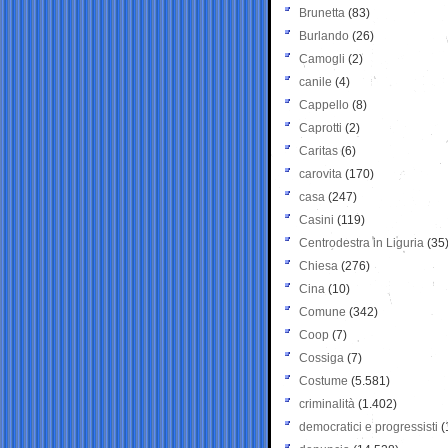
Brunetta
(83)
Burlando
(26)
Camogli
(2)
canile
(4)
Cappello
(8)
Caprotti
(2)
Caritas
(6)
carovita
(170)
casa
(247)
Casini
(119)
Centrodestra in Liguria
(35
Chiesa
(276)
Cina
(10)
Comune
(342)
Coop
(7)
Cossiga
(7)
Costume
(5.581)
criminalità
(1.402)
democratici e progressisti
(