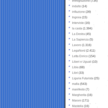
Immigrazione
(734)
indulto
(14)
inflazione
(26)
Ingroia
(15)
Interviste
(16)
la casta
(1.394)
La Destra
(45)
La Sapienza
(5)
Lavoro
(1.316)
LegaNord
(2.411)
Letta Enrico
(154)
Liberi e Uguali
(10)
Libia
(68)
Libri
(33)
Liguria Futurista
(25)
mafia
(543)
manifesto
(7)
Margherita
(16)
Maroni
(171)
Mastella
(16)