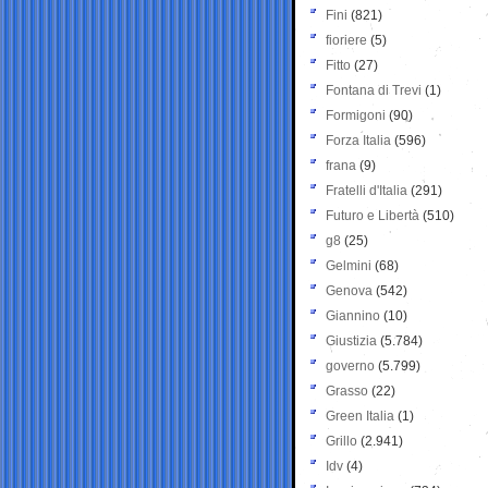
Fini
(821)
fioriere
(5)
Fitto
(27)
Fontana di Trevi
(1)
Formigoni
(90)
Forza Italia
(596)
frana
(9)
Fratelli d'Italia
(291)
Futuro e Libertà
(510)
g8
(25)
Gelmini
(68)
Genova
(542)
Giannino
(10)
Giustizia
(5.784)
governo
(5.799)
Grasso
(22)
Green Italia
(1)
Grillo
(2.941)
Idv
(4)