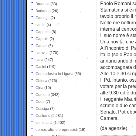
Paolo Romani sce
Brunetta
(83)
Stamattina si è ri
Burlando
(26)
tavolo proprio i
Camogli
(2)
Nelle ore notturne
canile
(4)
interna al centr
Cappello
(8)
Il suo nome è st
Caprotti
(2)
Una novità che al
Caritas
(6)
All’incontro di P
carovita
(170)
Italia (solo Pao
casa
(247)
annunciando di n
accompagnata da
Casini
(119)
Alle 10 e 30 si r
Centrodestra in Liguria
(35)
Il Pd, intanto, 
Chiesa
(276)
votare per la pre
Cina
(10)
alle 9.30 ed è du
Comune
(342)
Il reggente Mauri
Coop
(7)
scrutinio due ca
Cossiga
(7)
Senato. Potrebbe
Costume
(5.581)
Camera.
criminalità
(1.402)
(da agenzie)
democratici e progressisti
(19)