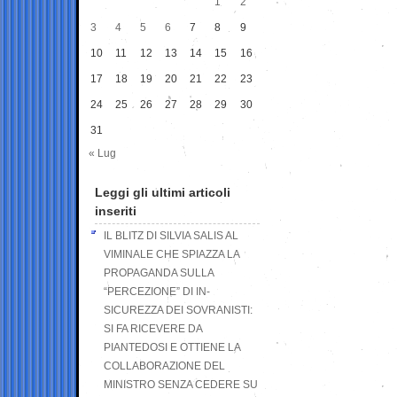
1
2
3
4
5
6
7
8
9
10
11
12
13
14
15
16
17
18
19
20
21
22
23
24
25
26
27
28
29
30
31
« Lug
Leggi gli ultimi articoli
inseriti
IL BLITZ DI SILVIA SALIS AL
VIMINALE CHE SPIAZZA LA
PROPAGANDA SULLA
“PERCEZIONE” DI IN-
SICUREZZA DEI SOVRANISTI:
SI FA RICEVERE DA
PIANTEDOSI E OTTIENE LA
COLLABORAZIONE DEL
MINISTRO SENZA CEDERE SU