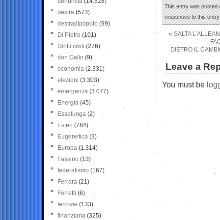
denuncia
(14.528)
This entry was posted 
destra
(573)
responses to this entr
destradipopolo
(99)
«
SALTA L’ALLEAN
Di Pietro
(101)
FA
Diritti civili
(276)
DIETRO IL CAMB
don Gallo
(9)
Leave a Rep
economia
(2.331)
elezioni
(3.303)
You must be
log
emergenza
(3.077)
Energia
(45)
Esselunga
(2)
Esteri
(784)
Eugenetica
(3)
Europa
(1.314)
Fassino
(13)
federalismo
(167)
Ferrara
(21)
Ferretti
(6)
ferrovie
(133)
finanziaria
(325)