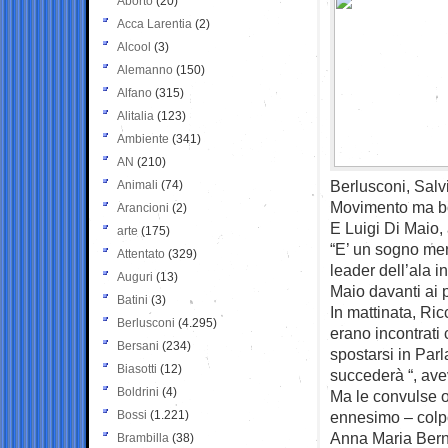
Aborto
(20)
Acca Larentia
(2)
Alcool
(3)
Alemanno
(150)
Alfano
(315)
Alitalia
(123)
Ambiente
(341)
AN
(210)
Berlusconi, Salv
Animali
(74)
Movimento ma b
Arancioni
(2)
E Luigi Di Maio,
arte
(175)
“E’ un sogno mera
Attentato
(329)
leader dell’ala 
Auguri
(13)
Maio davanti ai 
Batini
(3)
In mattinata, Ri
Berlusconi
(4.295)
erano incontrati
Bersani
(234)
spostarsi in Par
Biasotti
(12)
succederà “, avev
Boldrini
(4)
Ma le convulse o
Bossi
(1.221)
ennesimo – colpo 
Anna Maria Bernin
Brambilla
(38)