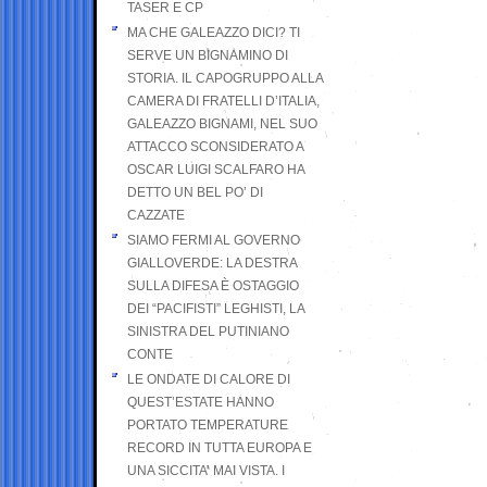
TASER E CP
MA CHE GALEAZZO DICI? TI
SERVE UN BIGNAMINO DI
STORIA. IL CAPOGRUPPO ALLA
CAMERA DI FRATELLI D’ITALIA,
GALEAZZO BIGNAMI, NEL SUO
ATTACCO SCONSIDERATO A
OSCAR LUIGI SCALFARO HA
DETTO UN BEL PO’ DI
CAZZATE
SIAMO FERMI AL GOVERNO
GIALLOVERDE: LA DESTRA
SULLA DIFESA È OSTAGGIO
DEI “PACIFISTI” LEGHISTI, LA
SINISTRA DEL PUTINIANO
CONTE
LE ONDATE DI CALORE DI
QUEST’ESTATE HANNO
PORTATO TEMPERATURE
RECORD IN TUTTA EUROPA E
UNA SICCITA’ MAI VISTA. I