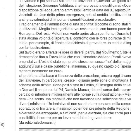
alluvionate e poi spostati sulla riqualificazione di Caivano. Un gioco 
dell’Istruzione, Giuseppe Valditara, che ha provato a giustificarsi: «Que
disposizione di legge, erano ammissibili entro la data del 31 agosto, 
vincolati alla fase della prima emergenza, nel cui ambito le istituzioni
anche avvalendosi di importanti semplificazioni procedurali».
Il ragionamento è l’ammissione di una sconfitta: siccome ci sono stati rit
inutilizzabili. Meglio impiegarli altrove, ovviamente, con buona pace deg
Romagna. Del resto Meloni non vuole aprire alcun confronto. Durante 
stata alcuna volontà di apertura al confronto con le forze politiche di 
totale, per esempio, di fronte alla richiesta di prevedere un credito d’i
per la ricostruzione.
Sul tavolo erano arrivate le idee di diversi partiti, dal Movimento 5 stelle 
democratico fino a Forza Italia che con il senatore Adriano Paroli ave
emendativa. L’esito è stato sempre lo stesso: un secco “no” della maggi
aggiuntivi sulle casse pubbliche. Insomma, su questo capitolo di spesa
)
metterci nemmeno un euro.
«Il problema alla base è l’assenza delle procedure, ancora oggi ci son
dell’alluvione. In particolare, cresce il disagio nelle zone di montagna.
schema della ricostruzione post sisma in Emilia, all’insegna della collab
a Domani il senatore del Pd, Daniele Manca, che nel corso dell’approv
cercato di introdurre miglioramenti alle norme sulla ricostruzione. «Me
dem – ha scelto una modalità che non favorisce una soluzione della v
diversi ministeri». Un tentativo di non scontentare nessuno nella com
soprattutto di limitare al massimo i poteri del presidente della Regione
avversario da azzoppare, a tutti costi, per le elezioni, sia che corra per
possibilità di correre per un terzo mandato da governatore.
(da editorialedomani.it)
19)