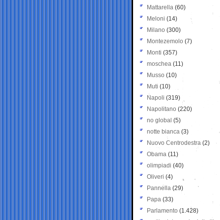
Mattarella
(60)
Meloni
(14)
Milano
(300)
Montezemolo
(7)
Monti
(357)
moschea
(11)
Musso
(10)
Muti
(10)
Napoli
(319)
Napolitano
(220)
no global
(5)
notte bianca
(3)
Nuovo Centrodestra
(2)
Obama
(11)
olimpiadi
(40)
Oliveri
(4)
Pannella
(29)
Papa
(33)
Parlamento
(1.428)