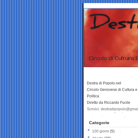
Destra di Popolo.net
Circolo Genovese di Cultura e
Politica
Diretto da Riccardo Fucile
Scrivici: destradipopolo@gma
Categorie
100 giorni
(5)