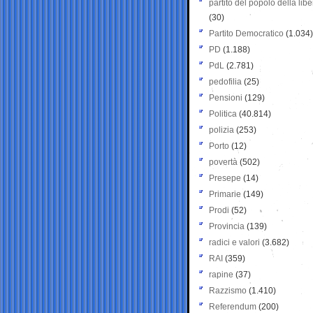
partito del popolo della libe
(30)
Partito Democratico
(1.034)
PD
(1.188)
PdL
(2.781)
pedofilia
(25)
Pensioni
(129)
Politica
(40.814)
polizia
(253)
Porto
(12)
povertà
(502)
Presepe
(14)
Primarie
(149)
Prodi
(52)
Provincia
(139)
radici e valori
(3.682)
RAI
(359)
rapine
(37)
Razzismo
(1.410)
Referendum
(200)