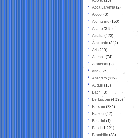
Aborto
(20)
Acca Larentia
(2)
Alcool
(3)
Alemanno
(150)
Alfano
(315)
Alitalia
(123)
Ambiente
(341)
AN
(210)
Animali
(74)
Arancioni
(2)
arte
(175)
Attentato
(329)
Auguri
(13)
Batini
(3)
Berlusconi
(4.295)
Bersani
(234)
Biasotti
(12)
Boldrini
(4)
Bossi
(1.221)
Brambilla
(38)