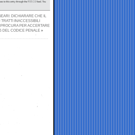
es to this entry through the
RSS 2.0
feed. You
EARI: DICHIARARE CHE IL
 TRATTI INACCESSIBILI
 LA PROCURA PER ACCERTARE
26 DEL CODICE PENALE
»