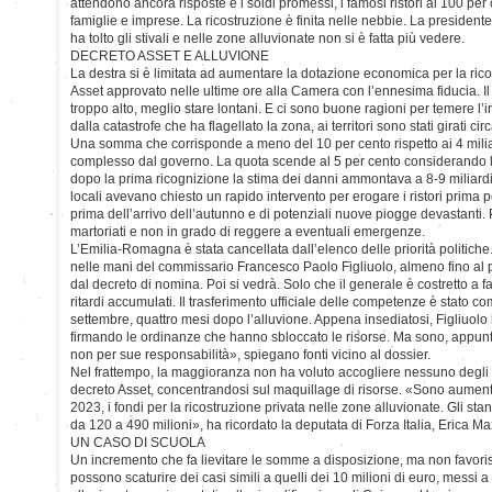
attendono ancora risposte e i soldi promessi, i famosi ristori al 100 per
famiglie e imprese. La ricostruzione è finita nelle nebbie. La president
ha tolto gli stivali e nelle zone alluvionate non si è fatta più vedere.
DECRETO ASSET E ALLUVIONE
La destra si è limitata ad aumentare la dotazione economica per la rico
Asset approvato nelle ultime ore alla Camera con l’ennesima fiducia. Il
troppo alto, meglio stare lontani. E ci sono buone ragioni per temere l’
dalla catastrofe che ha flagellato la zona, ai territori sono stati girati cir
Una somma che corrisponde a meno del 10 per cento rispetto ai 4 milia
complesso dal governo. La quota scende al 5 per cento considerando le
dopo la prima ricognizione la stima dei danni ammontava a 8-9 miliardi 
locali avevano chiesto un rapido intervento per erogare i ristori prima po
prima dell’arrivo dell’autunno e di potenziali nuove piogge devastanti.
martoriati e non in grado di reggere a eventuali emergenze.
L’Emilia-Romagna è stata cancellata dall’elenco delle priorità politiche. 
nelle mani del commissario Francesco Paolo Figliuolo, almeno fino al
dal decreto di nomina. Poi si vedrà. Solo che il generale è costretto a far
ritardi accumulati. Il trasferimento ufficiale delle competenze è stato co
settembre, quattro mesi dopo l’alluvione. Appena insediatosi, Figliuolo 
firmando le ordinanze che hanno sbloccato le risorse. Ma sono, appunt
non per sue responsabilità», spiegano fonti vicino al dossier.
Nel frattempo, la maggioranza non ha voluto accogliere nessuno degli
decreto Asset, concentrandosi sul maquillage di risorse. «Sono aumentati
2023, i fondi per la ricostruzione privata nelle zone alluvionate. Gli st
da 120 a 490 milioni», ha ricordato la deputata di Forza Italia, Erica Maz
UN CASO DI SCUOLA
Un incremento che fa lievitare le somme a disposizione, ma non favorisc
possono scaturire dei casi simili a quelli dei 10 milioni di euro, messi 