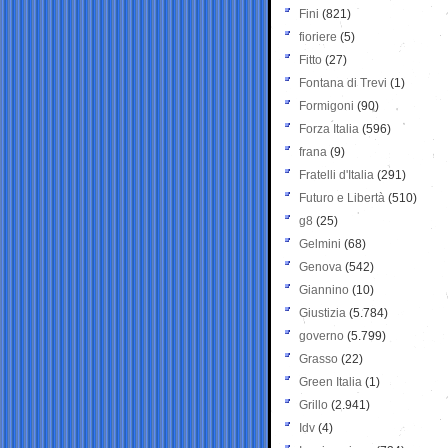
Fini
(821)
fioriere
(5)
Fitto
(27)
Fontana di Trevi
(1)
Formigoni
(90)
Forza Italia
(596)
frana
(9)
Fratelli d'Italia
(291)
Futuro e Libertà
(510)
g8
(25)
Gelmini
(68)
Genova
(542)
Giannino
(10)
Giustizia
(5.784)
governo
(5.799)
Grasso
(22)
Green Italia
(1)
Grillo
(2.941)
Idv
(4)