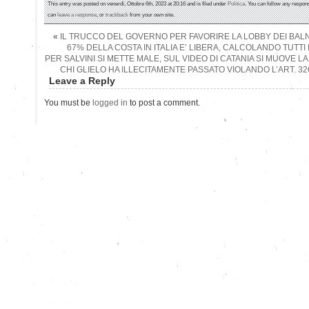
This entry was posted on venerdì, Ottobre 6th, 2023 at 20:16 and is filed under
Politica
. You can follow any respons
can
leave a response
, or
trackback
from your own site.
«
IL TRUCCO DEL GOVERNO PER FAVORIRE LA LOBBY DEI BALN
67% DELLA COSTA IN ITALIA E’ LIBERA, CALCOLANDO TUTTI I
PER SALVINI SI METTE MALE, SUL VIDEO DI CATANIA SI MUOVE
CHI GLIELO HA ILLECITAMENTE PASSATO VIOLANDO L’ART. 3
Leave a Reply
You must be
logged in
to post a comment.