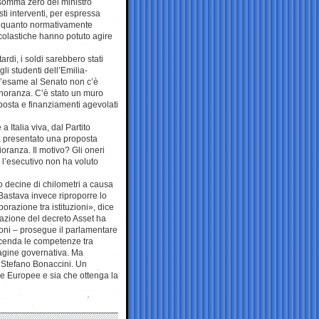
a somma zero del ministro
sti interventi, per espressa
in quanto normativamente
 scolastiche hanno potuto agire
ardi, i soldi sarebbero stati
li studenti dell’Emilia-
l’esame al Senato non c’è
minoranza. C’è stato un muro
mposta e finanziamenti agevolati
a Italia viva, dal Partito
va presentato una proposta
oranza. Il motivo? Gli oneri
 l’esecutivo non ha voluto
o decine di chilometri a causa
 Bastava invece riproporre lo
orazione tra istituzioni», dice
azione del decreto Asset ha
loni – prosegue il parlamentare
icenda le competenze tra
pagine governativa. Ma
, Stefano Bonaccini. Un
 le Europee e sia che ottenga la