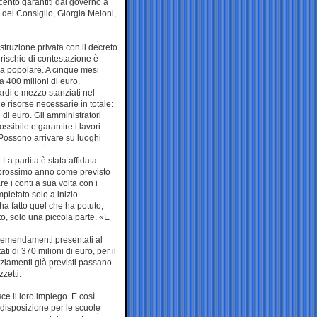
 cento garantiti dal governo a
e del Consiglio, Giorgia Meloni,
struzione privata con il decreto
 rischio di contestazione è
ira popolare. A cinque mesi
ca 400 milioni di euro.
rdi e mezzo stanziati nel
 risorse necessarie in totale:
di euro. Gli amministratori
ssibile e garantire i lavori
 Possono arrivare su luoghi
La partita è stata affidata
 prossimo anno come previsto
e i conti a sua volta con i
mpletato solo a inizio
ha fatto quel che ha potuto,
o, solo una piccola parte. «E
 emendamenti presentati al
 di 370 milioni di euro, per il
anziamenti già previsti passano
zetti.
e il loro impiego. E così
a disposizione per le scuole