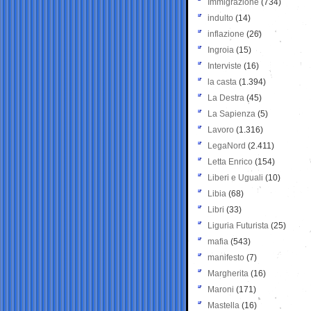
Immigrazione
(734)
indulto
(14)
inflazione
(26)
Ingroia
(15)
Interviste
(16)
la casta
(1.394)
La Destra
(45)
La Sapienza
(5)
Lavoro
(1.316)
LegaNord
(2.411)
Letta Enrico
(154)
Liberi e Uguali
(10)
Libia
(68)
Libri
(33)
Liguria Futurista
(25)
mafia
(543)
manifesto
(7)
Margherita
(16)
Maroni
(171)
Mastella
(16)