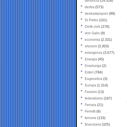
denuncia
(14.528)
destra
(573)
destradipopolo
(99)
Di Pietro
(101)
Diritti civili
(276)
don Gallo
(9)
economia
(2.331)
elezioni
(3.303)
emergenza
(3.077)
Energia
(45)
Esselunga
(2)
Esteri
(784)
Eugenetica
(3)
Europa
(1.314)
Fassino
(13)
federalismo
(167)
Ferrara
(21)
Ferretti
(6)
ferrovie
(133)
finanziaria
(325)