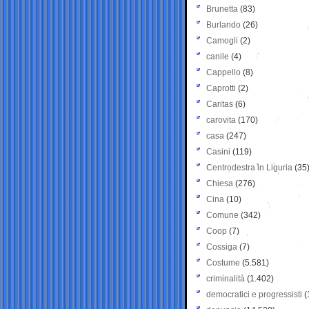
Brunetta
(83)
Burlando
(26)
Camogli
(2)
canile
(4)
Cappello
(8)
Caprotti
(2)
Caritas
(6)
carovita
(170)
casa
(247)
Casini
(119)
Centrodestra in Liguria
(35
Chiesa
(276)
Cina
(10)
Comune
(342)
Coop
(7)
Cossiga
(7)
Costume
(5.581)
criminalità
(1.402)
democratici e progressisti
(