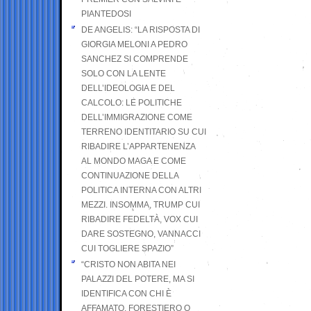
PIANTEDOSI
DE ANGELIS: “LA RISPOSTA DI
GIORGIA MELONI A PEDRO
SANCHEZ SI COMPRENDE
SOLO CON LA LENTE
DELL’IDEOLOGIA E DEL
CALCOLO: LE POLITICHE
DELL’IMMIGRAZIONE COME
TERRENO IDENTITARIO SU CUI
RIBADIRE L’APPARTENENZA
AL MONDO MAGA E COME
CONTINUAZIONE DELLA
POLITICA INTERNA CON ALTRI
MEZZI. INSOMMA, TRUMP CUI
RIBADIRE FEDELTÀ, VOX CUI
DARE SOSTEGNO, VANNACCI
CUI TOGLIERE SPAZIO”
“CRISTO NON ABITA NEI
PALAZZI DEL POTERE, MA SI
IDENTIFICA CON CHI È
AFFAMATO, FORESTIERO O