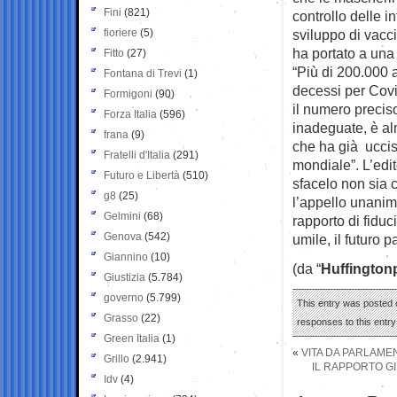
Fini
(821)
controllo delle i
fioriere
(5)
sviluppo di vacci
ha portato a una
Fitto
(27)
“Più di 200.000 
Fontana di Trevi
(1)
decessi per Covi
Formigoni
(90)
il numero preciso
Forza Italia
(596)
inadeguate, è al
frana
(9)
che ha già uccis
Fratelli d'Italia
(291)
mondiale”. L’edit
Futuro e Libertà
(510)
sfacelo non sia co
g8
(25)
l’appello unanim
Gelmini
(68)
rapporto di fidu
Genova
(542)
umile, il futuro p
Giannino
(10)
(da “
Huffington
Giustizia
(5.784)
governo
(5.799)
This entry was posted o
Grasso
(22)
responses to this entr
Green Italia
(1)
«
VITA DA PARLAME
Grillo
(2.941)
IL RAPPORTO GI
Idv
(4)