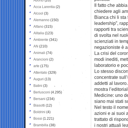
Aborto
(20)
Il fatto che abbia
Acca Larentia
(2)
chiedere agli am
Alcool
(3)
Bianca chi li sta
Alemanno
(150)
leadership”, rapp
Alfano
(315)
rapporti tra scie
Alitalia
(123)
di svolta nel ruo
Ambiente
(341)
scienziati in tem
AN
(210)
negazioniste è a
La crisi del coro
Animali
(74)
modi inediti, met
Arancioni
(2)
laboratorio e po
arte
(175)
Lo stesso discors
Attentato
(329)
concentrate sull
Auguri
(13)
addetti al lavor
Batini
(3)
mostra l’editori
Berlusconi
(4.295)
Medicine: uno de
Bersani
(234)
siano mai stati scr
Biasotti
(12)
Nel testo il nom
Boldrini
(4)
azioni e ai suoi
Bossi
(1.221)
trattato di rispo
i nostri attuali 
Brambilla
(38)