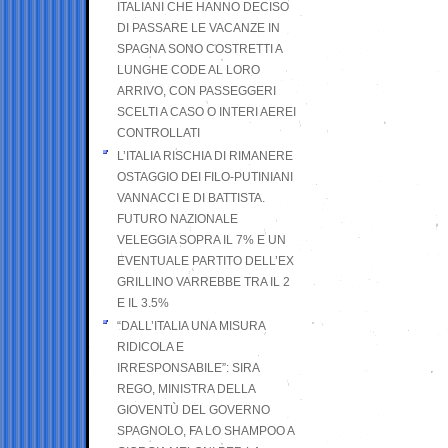
ITALIANI CHE HANNO DECISO
DI PASSARE LE VACANZE IN
SPAGNA SONO COSTRETTI A
LUNGHE CODE AL LORO
ARRIVO, CON PASSEGGERI
SCELTI A CASO O INTERI AEREI
CONTROLLATI
L’ITALIA RISCHIA DI RIMANERE
OSTAGGIO DEI FILO-PUTINIANI
VANNACCI E DI BATTISTA.
FUTURO NAZIONALE
VELEGGIA SOPRA IL 7% E UN
EVENTUALE PARTITO DELL’EX
GRILLINO VARREBBE TRA IL 2
E IL 3.5%
“DALL’ITALIA UNA MISURA
RIDICOLA E
IRRESPONSABILE”: SIRA
REGO, MINISTRA DELLA
GIOVENTÙ DEL GOVERNO
SPAGNOLO, FA LO SHAMPOO A