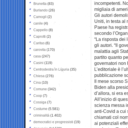
incompetenti. No
Brunetta
(83)
migliaia di ameri
Burlando
(26)
Gli autori demol
Camogli
(2)
Uniti, in testa a
canile
(4)
Paese ha registra
Cappello
(8)
secondo l’Organi
Caprotti
(2)
“La risposta dei
Caritas
(6)
gli autori. “Il g
carovita
(170)
malattia agli Sta
casa
(247)
partito quanto p
governatori non 
Casini
(119)
L’editoriale è l
Centrodestra in Liguria
(35)
pubblicazione sci
Chiesa
(276)
Il mese scorso 
Cina
(10)
Biden alla presi
Comune
(342)
d’allora, si era 
Coop
(7)
All’inizio di que
Cossiga
(7)
scienza messa in 
Costume
(5.581)
anti-Covid a cui 
criminalità
(1.402)
chiamati col nome
democratici e progressisti
(19)
ai potenziali eff