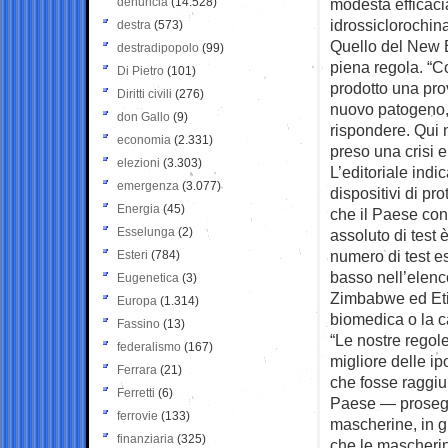
denuncia
(14.528)
modesta efficaci
idrossiclorochin
destra
(573)
Quello del New E
destradipopolo
(99)
piena regola. “Co
Di Pietro
(101)
prodotto una pro
Diritti civili
(276)
nuovo patogeno, i
don Gallo
(9)
rispondere. Qui n
economia
(2.331)
preso una crisi e
elezioni
(3.303)
L’editoriale indi
emergenza
(3.077)
dispositivi di pr
Energia
(45)
che il Paese cont
Esselunga
(2)
assoluto di test 
numero di test es
Esteri
(784)
basso nell’elenc
Eugenetica
(3)
Zimbabwe ed Etio
Europa
(1.314)
biomedica o la 
Fassino
(13)
“Le nostre regole
federalismo
(167)
migliore delle ip
Ferrara
(21)
che fosse raggiun
Ferretti
(6)
Paese — prosegu
ferrovie
(133)
mascherine, in g
finanziaria
(325)
che le mascherine