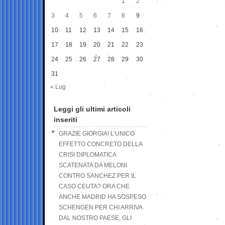
1
2
3
4
5
6
7
8
9
10
11
12
13
14
15
16
17
18
19
20
21
22
23
24
25
26
27
28
29
30
31
« Lug
Leggi gli ultimi articoli
inseriti
GRAZIE GIORGIA! L’UNICO
EFFETTO CONCRETO DELLA
CRISI DIPLOMATICA
SCATENATA DA MELONI
CONTRO SANCHEZ PER IL
CASO CEUTA? ORA CHE
ANCHE MADRID HA SOSPESO
SCHENGEN PER CHI ARRIVA
DAL NOSTRO PAESE, GLI