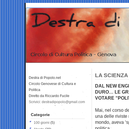
LA SCIENZ
Destra di Popolo.net
Circolo Genovese di Cultura e
DAL NEW ENGL
Politica
DURO… LE GRA
Diretto da Riccardo Fucile
VOTARE “POLI
Scrivici: destradipopolo@gmail.com
Mai, nel corso d
Categorie
una delle
rivist
mondo, aveva ‘sp
100 giorni
(5)
politica.