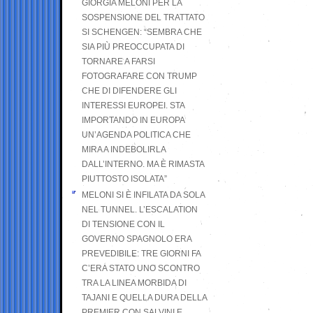
GIORGIA MELONI PER LA
SOSPENSIONE DEL TRATTATO
SI SCHENGEN: “SEMBRA CHE
SIA PIÙ PREOCCUPATA DI
TORNARE A FARSI
FOTOGRAFARE CON TRUMP
CHE DI DIFENDERE GLI
INTERESSI EUROPEI. STA
IMPORTANDO IN EUROPA
UN’AGENDA POLITICA CHE
MIRA A INDEBOLIRLA
DALL’INTERNO. MA È RIMASTA
PIUTTOSTO ISOLATA”
MELONI SI È INFILATA DA SOLA
NEL TUNNEL. L’ESCALATION
DI TENSIONE CON IL
GOVERNO SPAGNOLO ERA
PREVEDIBILE: TRE GIORNI FA
C’ERA STATO UNO SCONTRO
TRA LA LINEA MORBIDA DI
TAJANI E QUELLA DURA DELLA
PREMIER CON SALVINI E