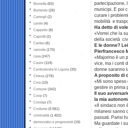
partecipazione, l
Brunetta
(83)
municipi. E poi 
Burlando
(26)
curare i problemi
Camogli
(2)
mobilità e traspo
canile
(4)
Ha detto di vol
Cappello
(8)
«Vorrei che la s
Caprotti
(2)
della società civi
Caritas
(6)
E le donne? Lei
carovita
(170)
Pierfrancesco Ma
casa
(247)
«Majorino è un p
vice, ma i conti 
Casini
(119)
donne saranno l
Centrodestra in Liguria
(35)
A proposito di 
Chiesa
(276)
«Mi sono speso c
Cina
(10)
gestire in prima 
Comune
(342)
Il suo avversari
Coop
(7)
la mia autonom
Cossiga
(7)
«Il sindaco non 
Costume
(5.581)
milanesi sanno c
criminalità
(1.402)
passati. Parisi ha
democratici e progressisti
(19)
Ma guardate i su