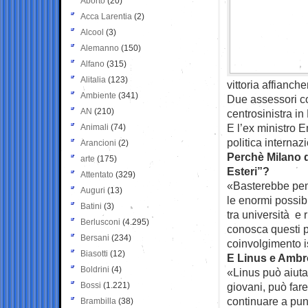
Aborto
(20)
Acca Larentia
(2)
Alcool
(3)
Alemanno
(150)
Alfano
(315)
Alitalia
(123)
vittoria affianc
Ambiente
(341)
Due assessori co
AN
(210)
centrosinistra i
E l’ex ministro 
Animali
(74)
politica internaz
Arancioni
(2)
Perchè Milano d
arte
(175)
Esteri”?
Attentato
(329)
«Basterebbe pens
Auguri
(13)
le enormi possibi
Batini
(3)
tra università e
Berlusconi
(4.295)
conosca questi p
Bersani
(234)
coinvolgimento i
Biasotti
(12)
E Linus e Ambr
Boldrini
(4)
«Linus può aiuta
Bossi
(1.221)
giovani, può fare
continuare a pun
Brambilla
(38)