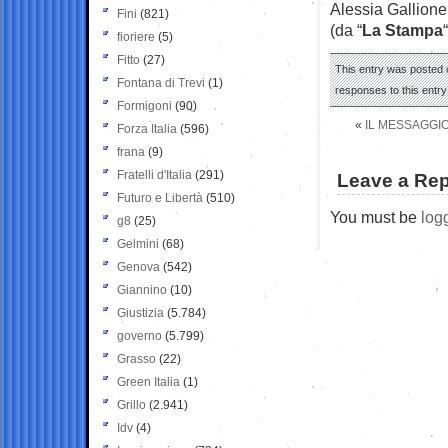
Alessia Gallione
Fini
(821)
(da “
La Stampa
“
fioriere
(5)
Fitto
(27)
This entry was posted o
Fontana di Trevi
(1)
responses to this entr
Formigoni
(90)
«
IL MESSAGGIO
Forza Italia
(596)
frana
(9)
Fratelli d'Italia
(291)
Leave a Rep
Futuro e Libertà
(510)
You must be
log
g8
(25)
Gelmini
(68)
Genova
(542)
Giannino
(10)
Giustizia
(5.784)
governo
(5.799)
Grasso
(22)
Green Italia
(1)
Grillo
(2.941)
Idv
(4)