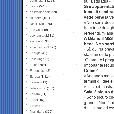
denuncia
(14.528)
sulla squadra».
Si è apparentato
destra
(573)
teme di sembrar
destradipopolo
(99)
vede bene la ve
Di Pietro
(101)
«Non sarà decisi
Diritti civili
(276)
terrò io le deleg
don Gallo
(9)
referendum, alla 
economia
(2.331)
A Milano il M5S
elezioni
(3.303)
bene. Non sareb
emergenza
(3.077)
«Sì, qui ha preva
Energia
(45)
stato un certo pr
Esselunga
(2)
“Guardate i prog
importante recup
Esteri
(784)
Come?
Eugenetica
(3)
«Andando molto in
Europa
(1.314)
termini di idee 
Fassino
(13)
e lo sto dimostr
federalismo
(167)
Sala, è sicuro d
Ferrara
(21)
«Sono sicuro che 
Ferretti
(6)
grande. Non è pi
ferrovie
(133)
dall’istinto ed e
finanziaria
(325)