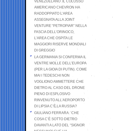
VENEZUELANO .IL COLOSSO
AMERICANO CHEVRON HA
RADDOPPIATO L’AREA
ASSEGNATA ALLA JOINT
VENTURE “PETROPIAR” NELLA
FASCIA DELL’ORINOCO,
L’AREA CHE OSPITA LE
MAGGIORI RISERVE MONDIALI
DI GREGGIO
LA GERMANIA SI CONFERMA IL
VENTRE MOLLE DELL’EUROPA
(PER LA GIOIA DI PUTIN). COME
MAI I TEDESCHI NON
VOGLIONO AMMETTERE CHE
DIETRO AL CASO DEL DRONE
PIENO DI ESPLOSIVO
RINVENUTO ALL’AEROPORTO
DI LIPSIA C’È LA RUSSIA?
GIULIANO FERRARA: ’CHE
COSA C’È SOTTO DIETRO
DAVANTI A LATO DEL “SIGNOR