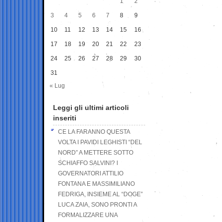
1
2
3
4
5
6
7
8
9
10
11
12
13
14
15
16
17
18
19
20
21
22
23
24
25
26
27
28
29
30
31
« Lug
Leggi gli ultimi articoli
inseriti
CE LA FARANNO QUESTA
VOLTA I PAVIDI LEGHISTI “DEL
NORD” A METTERE SOTTO
SCHIAFFO SALVINI? I
GOVERNATORI ATTILIO
FONTANA E MASSIMILIANO
FEDRIGA, INSIEME AL “DOGE”
LUCA ZAIA, SONO PRONTI A
FORMALIZZARE UNA