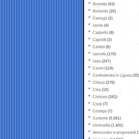
Brunetta
(83)
Burlando
(26)
Camogli
(2)
canile
(4)
Cappello
(8)
Caprotti
(2)
Caritas
(6)
carovita
(170)
casa
(247)
Casini
(119)
Centrodestra in Liguria
(35
Chiesa
(276)
Cina
(10)
Comune
(342)
Coop
(7)
Cossiga
(7)
Costume
(5.581)
criminalità
(1.402)
democratici e progressisti
(