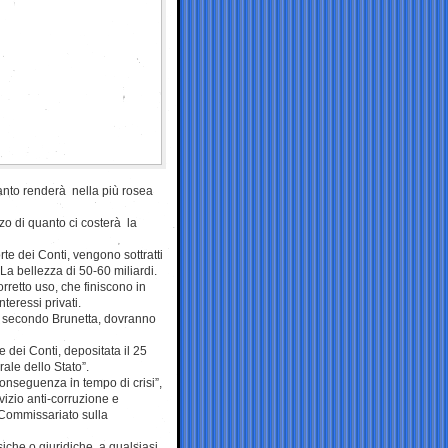
uanto renderà nella più rosea
rzo di quanto ci costerà la
te dei Conti, vengono sottratti
La bellezza di 50-60 miliardi.
orretto uso, che finiscono in
nteressi privati.
li, secondo Brunetta, dovranno
e dei Conti, depositata il 25
ale dello Stato”.
onseguenza in tempo di crisi”,
vizio anti-corruzione e
o Commissariato sulla
siche o giuridiche, a qualsiasi