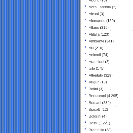
Aborto
(20)
Acca Larentia
(2)
Alcool
(3)
Alemanno
(150)
Alfano
(315)
Alitalia
(123)
Ambiente
(341)
AN
(210)
Animali
(74)
Arancioni
(2)
arte
(175)
Attentato
(329)
Auguri
(13)
Batini
(3)
Berlusconi
(4.295)
Bersani
(234)
Biasotti
(12)
Boldrini
(4)
Bossi
(1.221)
Brambilla
(38)