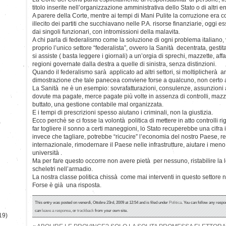
titolo inserite nell’organizzazione amministrativa dello Stato o di altri en
A parere della Corte, mentre ai tempi di Mani Pulite la corruzione era c
illecito dei partiti che succhiavano nelle P.A. risorse finanziarie, oggi es
dai singoli funzionari, con intromissioni della malavita.
A chi parla di federalismo come la soluzione di ogni problema italiano,
proprio l’unico settore “federalista”, ovvero la Sanità decentrata, gestit
si assiste ( basta leggere i giornali) a un’orgia di sprechi, mazzette, af
regioni governate dalla destra a quelle di sinistra, senza distinzioni.
Quando il federalismo sarà applicato ad altri settori, si moltiplicherà a
dimostrazione che tale panecea conviene forse a qualcuno, non certo agl
La Sanità ne è un esempio: sovrafatturazioni, consulenze, assunzioni 
dovute ma pagate, merce pagate più volte in assenza di controlli, mazz
buttato, una gestione contabile mal organizzata.
E i tempi di prescrizioni spesso aiutano i criminali, non la giustizia.
Ecco perchè se ci fosse la volontà politica di mettere in atto controlli
)
far togliere il sonno a certi maneggioni, lo Stato recuperebbe una cifr
invece che tagliare, potrebbe “ricucire” l’economia del nostro Paese, r
internazionale, rimodernare il Paese nelle infrastrutture, aiutare i meno 
università .
Ma per fare questo occorre non avere pietà per nessuno, ristabilire la 
scheletri nell’armadio.
La nostra classe politica chissà come mai interventi in questo settore 
Forse è già una risposta.
This entry was posted on venerdì, Ottobre 23rd, 2009 at 12:54 and is filed under
Politica
. You can follow any respo
can
leave a response
, or
trackback
from your own site.
19)