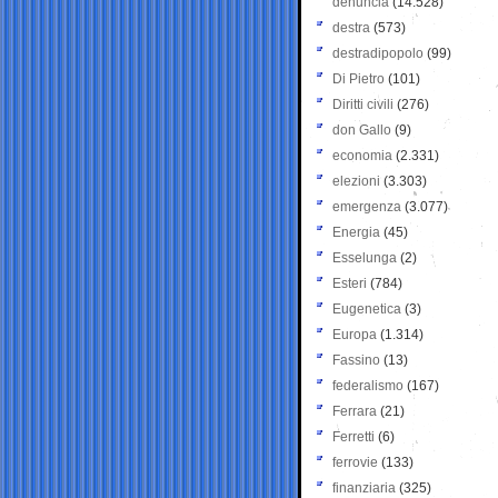
denuncia
(14.528)
destra
(573)
destradipopolo
(99)
Di Pietro
(101)
Diritti civili
(276)
don Gallo
(9)
economia
(2.331)
elezioni
(3.303)
emergenza
(3.077)
Energia
(45)
Esselunga
(2)
Esteri
(784)
Eugenetica
(3)
Europa
(1.314)
Fassino
(13)
federalismo
(167)
Ferrara
(21)
Ferretti
(6)
ferrovie
(133)
finanziaria
(325)