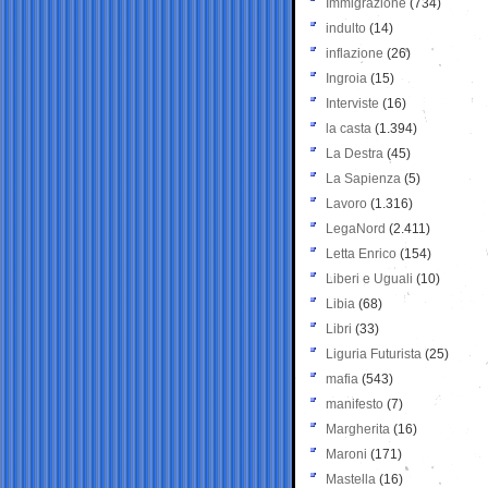
Immigrazione
(734)
indulto
(14)
inflazione
(26)
Ingroia
(15)
Interviste
(16)
la casta
(1.394)
La Destra
(45)
La Sapienza
(5)
Lavoro
(1.316)
LegaNord
(2.411)
Letta Enrico
(154)
Liberi e Uguali
(10)
Libia
(68)
Libri
(33)
Liguria Futurista
(25)
mafia
(543)
manifesto
(7)
Margherita
(16)
Maroni
(171)
Mastella
(16)