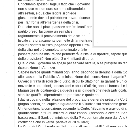
Critichiamo spesso i tagli, il fatto che il governo
non scuce mai un euro se non sottraendolo ad
altri settori, e qualche lettore si chiede
giustamente dove si potrebbero trovare risorse
per far fronte all’emergenza della crisi.
Dato che non ci piace passare per “criticoni” per
partito preso, facciamo un semplice
ragionamento: il provvedimento dello scudo
fiscale che praticamente permette di far rientrare
capitali sottratti al fisco, pagando appena il 5%
della cifra nel più completo anonimato e fatto
passare per una misura che permetterà all’Italia di ripartire, sapete q
delle previsioni? Non più di 3 o 4 miliardi di euro.
Quello che il governo ha speso per salvare Alitalia, o se preferite un te
ricostruzione in Abruzzo.
Sapete invece quanti miliardi ogni anno, secondo la denuncia della Cor
alle casse della Pubblica Amministrazione dalla corruzione dilagante? 
Ovvero si tratta di soldi dello Stato, di cui lo Stato non sa garantire un c
mazzette e corruzioni, concussioni e abusi d’ufficio, appalti taroccati e i
Magari gestiti localmente da quegli stessi dirigenti che negli Enti loca
stabilire qual’è il dipendente da premiare e quale no.
I dati si trovano nella relazione del procuratore generale presso la Cort
giugno scorso, nel capitolo riguardante il “Giudizio sul rendiconto gener
Un fenomeno, la corruzione, secondo la Corte, “rilevante e gravido di c
quantificabile in 50-60 miliardi di euro l’anno (secondo le cifre del Ser
trasparenza, il Saet, del ministero della P. A., confermate pure dall’Alt
corruzione che in verità parlava di 70 miliardi).
La Corte dei Conti parla esplicitamente di responsabilità di persone, fi