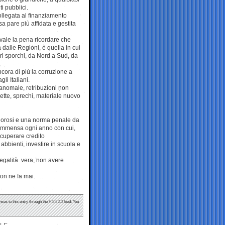
ti pubblici.
ollegata al finanziamento
sa pare più affidata e gestita
 vale la pena ricordare che
a dalle Regioni, è quella in cui
fari sporchi, da Nord a Sud, da
ncora di più la corruzione a
i Italiani.
anomale, retribuzioni non
ette, sprechi, materiale nuovo
 rigorosi e una norma penale da
a immensa ogni anno con cui,
ecuperare credito
abbienti, investire in scuola e
legalità vera, non avere
non ne fa mai.
nses to this entry through the
RSS 2.0
feed. You