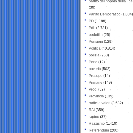
partito del popolo della libe
(30)
Partito Democratico
(1.034)
PD
(1.188)
PdL
(2.781)
pedofilia
(25)
Pensioni
(129)
Politica
(40.814)
polizia
(253)
Porto
(12)
povertà
(502)
Presepe
(14)
Primarie
(149)
Prodi
(52)
Provincia
(139)
radici e valori
(3.682)
RAI
(359)
rapine
(37)
Razzismo
(1.410)
Referendum
(200)