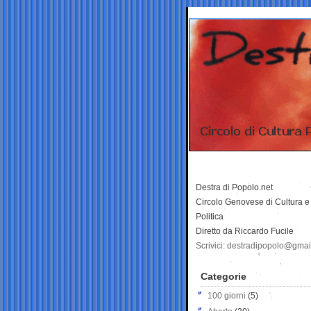
Destra di Popolo.net
Circolo Genovese di Cultura e
Politica
Diretto da Riccardo Fucile
Scrivici: destradipopolo@gma
Categorie
100 giorni
(5)