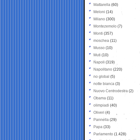
Mattarella
(60)
Meloni
(14)
Milano
(300)
Montezemolo
(7)
Monti
(357)
moschea
(11)
Musso
(10)
Muti
(10)
Napoli
(319)
Napolitano
(220)
no global
(5)
notte bianca
(3)
Nuovo Centrodestra
(2)
Obama
(11)
olimpiadi
(40)
Oliveri
(4)
Pannella
(29)
Papa
(33)
Parlamento
(1.428)