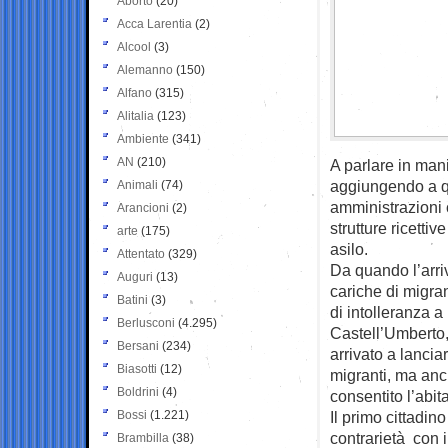
Aborto
(20)
Acca Larentia
(2)
Alcool
(3)
Alemanno
(150)
Alfano
(315)
Alitalia
(123)
Ambiente
(341)
AN
(210)
A parlare in man
aggiungendo a que
Animali
(74)
amministrazioni c
Arancioni
(2)
strutture ricettiv
arte
(175)
asilo.
Attentato
(329)
Da quando l’arriv
Auguri
(13)
cariche di migran
Batini
(3)
di intolleranza a 
Berlusconi
(4.295)
Castell’Umberto,
Bersani
(234)
arrivato a lancia
Biasotti
(12)
migranti, ma anc
Boldrini
(4)
consentito l’abit
Bossi
(1.221)
Il primo cittadin
contrarietà con i
Brambilla
(38)