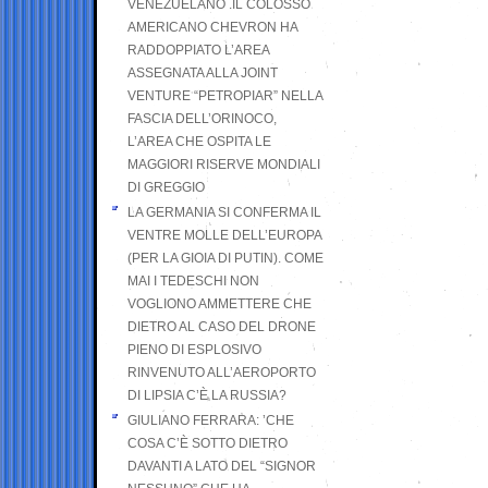
VENEZUELANO .IL COLOSSO
AMERICANO CHEVRON HA
RADDOPPIATO L’AREA
ASSEGNATA ALLA JOINT
VENTURE “PETROPIAR” NELLA
FASCIA DELL’ORINOCO,
L’AREA CHE OSPITA LE
MAGGIORI RISERVE MONDIALI
DI GREGGIO
LA GERMANIA SI CONFERMA IL
VENTRE MOLLE DELL’EUROPA
(PER LA GIOIA DI PUTIN). COME
MAI I TEDESCHI NON
VOGLIONO AMMETTERE CHE
DIETRO AL CASO DEL DRONE
PIENO DI ESPLOSIVO
RINVENUTO ALL’AEROPORTO
DI LIPSIA C’È LA RUSSIA?
GIULIANO FERRARA: ’CHE
COSA C’È SOTTO DIETRO
DAVANTI A LATO DEL “SIGNOR