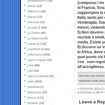
Immigrazione
(734)
(compreso i tre
indulto
(14)
di Francia, Sviz
inflazione
(26)
raggiungere la
Ingroia
(15)
Italia, tanto pe
Ventimiglia. Sia
Interviste
(16)
minori, violando
la casta
(1.394)
5) Non devono p
La Destra
(45)
razziste e simili
La Sapienza
(5)
media. Esiste u
Lavoro
(1.316)
6) Occorre un i
LegaNord
(2.411)
in Africa, dove 
Letta Enrico
(154)
quel punto chi 
Liberi e Uguali
(10)
con navi regola
Libia
(68)
all’accoglienza.
Libri
(33)
This entry was posted o
Liguria Futurista
(25)
responses to this entr
mafia
(543)
manifesto
(7)
«
PENSIONI, BOLLO 
Margherita
(16)
A GENOVA LA META’ 
Maroni
(171)
Leave a Rep
Mastella
(16)