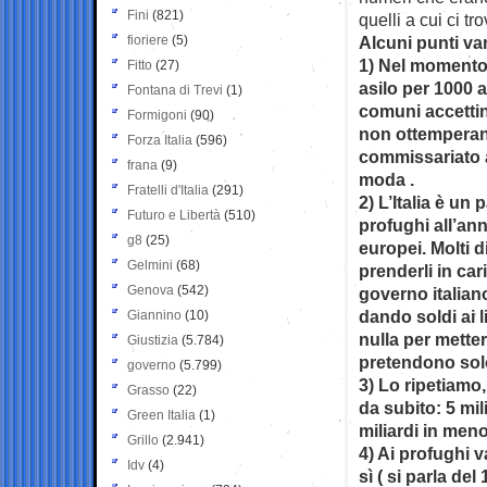
Fini
(821)
quelli a cui ci tr
fioriere
(5)
Alcuni punti va
1) Nel momento 
Fitto
(27)
asilo per 1000 
Fontana di Trevi
(1)
comuni accettin
Formigoni
(90)
non ottemperan
Forza Italia
(596)
commissariato a
frana
(9)
moda .
Fratelli d'Italia
(291)
2) L’Italia è un
Futuro e Libertà
(510)
profughi all’ann
g8
(25)
europei. Molti 
Gelmini
(68)
prenderli in cari
Genova
(542)
governo italian
dando soldi ai 
Giannino
(10)
nulla per metter
Giustizia
(5.784)
pretendono solo
governo
(5.799)
3) Lo ripetiamo,
Grasso
(22)
da subito: 5 mi
Green Italia
(1)
miliardi in men
Grillo
(2.941)
4) Ai profughi v
Idv
(4)
sì ( si parla del