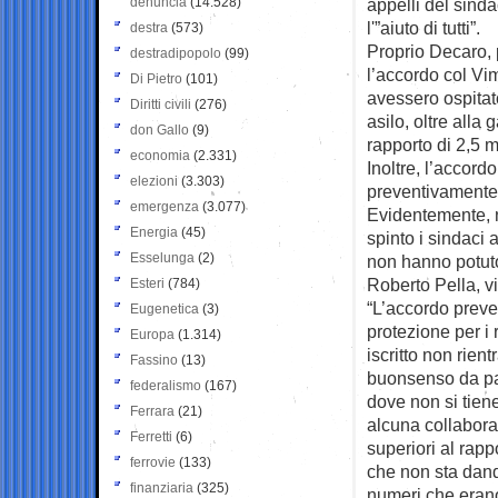
denuncia
(14.528)
appelli del sind
l'”aiuto di tutti”.
destra
(573)
Proprio Decaro, 
destradipopolo
(99)
l’accordo col Vi
Di Pietro
(101)
avessero ospitato
Diritti civili
(276)
asilo, oltre alla
don Gallo
(9)
rapporto di 2,5 m
economia
(2.331)
Inoltre, l’accord
elezioni
(3.303)
preventivamente i
emergenza
(3.077)
Evidentemente, n
Energia
(45)
spinto i sindaci a
Esselunga
(2)
non hanno potuto
Roberto Pella, v
Esteri
(784)
“L’accordo preved
Eugenetica
(3)
protezione per i 
Europa
(1.314)
iscritto non rien
Fassino
(13)
buonsenso da par
federalismo
(167)
dove non si tien
Ferrara
(21)
alcuna collaboraz
Ferretti
(6)
superiori al rap
ferrovie
(133)
che non sta dand
finanziaria
(325)
numeri che erano 