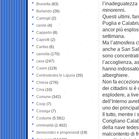
l’inadeguatezza d
Brunetta
(83)
minorenni.
Burlando
(26)
Questi ultimi, fa
Camogli
(2)
Puglia e Calabri
canile
(4)
ancor più esplosi
Cappello
(8)
settimana.
Caprotti
(2)
Ma l’atmosfera c
Caritas
(6)
anche a San Salvo,
carovita
(170)
sono concentrati 
casa
(247)
l’accoglienza, a
hanno indossato l
Casini
(119)
alberghiere.
Centrodestra in Liguria
(35)
Non fa eccezione
Chiesa
(276)
dei cittadini si 
Cina
(10)
esplodere, a livel
Comune
(342)
dell’Interno avre
Coop
(7)
uno dei principali 
Cossiga
(7)
Il tutto, mentre 
Costume
(5.581)
Corigliano Calabr
criminalità
(1.402)
della nave tedesc
democratici e progressisti
(19)
malcontento di f