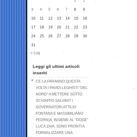
1
2
3
4
5
6
7
8
9
10
11
12
13
14
15
16
17
18
19
20
21
22
23
24
25
26
27
28
29
30
31
« Lug
Leggi gli ultimi articoli
inseriti
CE LA FARANNO QUESTA
VOLTA I PAVIDI LEGHISTI “DEL
NORD” A METTERE SOTTO
SCHIAFFO SALVINI? I
GOVERNATORI ATTILIO
FONTANA E MASSIMILIANO
FEDRIGA, INSIEME AL “DOGE”
LUCA ZAIA, SONO PRONTI A
FORMALIZZARE UNA