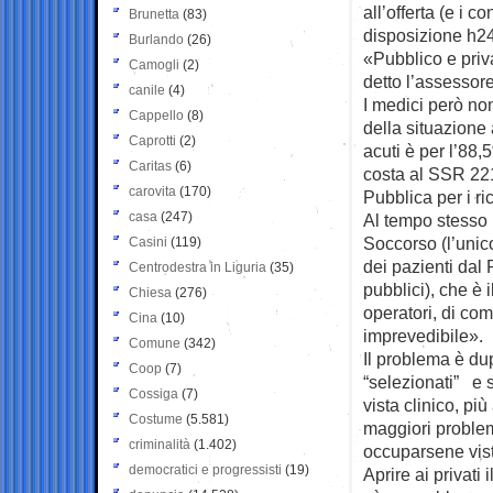
all’offerta (e i c
Brunetta
(83)
disposizione h24
Burlando
(26)
«Pubblico e pri
Camogli
(2)
detto l’assessore
canile
(4)
I medici però no
Cappello
(8)
della situazione 
Caprotti
(2)
acuti è per l’88,
Caritas
(6)
costa al SSR 221
carovita
(170)
Pubblica per i ri
casa
(247)
Al tempo stesso 
Soccorso (l’unic
Casini
(119)
dei pazienti dal
Centrodestra in Liguria
(35)
pubblici), che è
Chiesa
(276)
operatori, di co
Cina
(10)
imprevedibile».
Comune
(342)
Il problema è du
Coop
(7)
“selezionati” e s
Cossiga
(7)
vista clinico, p
Costume
(5.581)
maggiori problem
criminalità
(1.402)
occuparsene vist
democratici e progressisti
(19)
Aprire ai privat