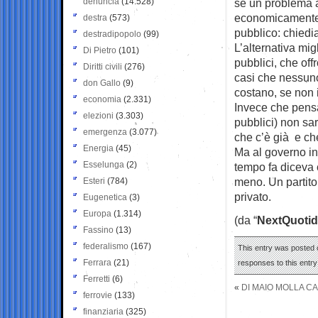
denuncia
(14.528)
sè un problema 
economicamente v
destra
(573)
pubblico: chiedi
destradipopolo
(99)
L’alternativa mig
Di Pietro
(101)
pubblici, che off
Diritti civili
(276)
casi che nessun
don Gallo
(9)
costano, se non 
economia
(2.331)
Invece che pensar
elezioni
(3.303)
pubblici) non sar
emergenza
(3.077)
che c’è già e ch
Energia
(45)
Ma al governo in 
Esselunga
(2)
tempo fa diceva 
meno. Un partito
Esteri
(784)
privato.
Eugenetica
(3)
Europa
(1.314)
(da “
NextQuotid
Fassino
(13)
federalismo
(167)
This entry was posted o
Ferrara
(21)
responses to this entr
Ferretti
(6)
«
DI MAIO MOLLA C
ferrovie
(133)
finanziaria
(325)