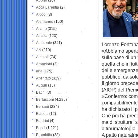
Aborto
(20)
Acca Larentia
(2)
Alcool
(3)
Alemanno
(150)
Alfano
(315)
Alitalia
(123)
Ambiente
(341)
Lorenzo Fontana
AN
(210)
«Abbiamo aperto 
sulla base di un 
Animali
(74)
quella che in tut
Arancioni
(2)
delle emergenze.
arte
(175)
pubblico, da sol
Attentato
(329)
Il giorno preced
Auguri
(13)
(AIOP) del Piemo
Batini
(3)
«Confermo: come 
Berlusconi
(4.295)
compatibilmente c
Bersani
(234)
ha dichiarato il 
Biasotti
(12)
Che poi ha preci
Boldrini
(4)
ma di strutture 
Bossi
(1.221)
o traumatologia.
A patto naturalm
Brambilla
(38)