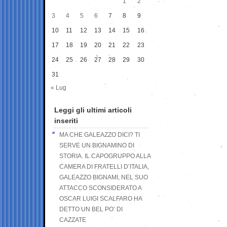
1
2
3
4
5
6
7
8
9
10
11
12
13
14
15
16
17
18
19
20
21
22
23
24
25
26
27
28
29
30
31
« Lug
Leggi gli ultimi articoli
inseriti
MA CHE GALEAZZO DICI? TI
SERVE UN BIGNAMINO DI
STORIA. IL CAPOGRUPPO ALLA
CAMERA DI FRATELLI D’ITALIA,
GALEAZZO BIGNAMI, NEL SUO
ATTACCO SCONSIDERATO A
OSCAR LUIGI SCALFARO HA
DETTO UN BEL PO’ DI
CAZZATE