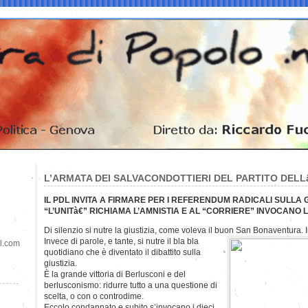
L’ARMATA DEI SALVACONDOTTIERI DEL PARTITO DEL
IL PDL INVITA A FIRMARE PER I REFERENDUM RADICALI SULLA G
“L’UNITà€” RICHIAMA L’AMNISTIA E AL “CORRIERE” INVOCANO 
Di silenzio si nutre la giustizia, come voleva il buon San Bonaventura. I
Invece di parole, e tante, si nutre il bla bla
il.com
quotidiano che è diventato il dibattito sulla
giustizia.
È la grande vittoria di Berlusconi e del
berlusconismo: ridurre tutto a una questione di
scelta, o con o controdime.
Eccolo condannato e subito s’invocano i dieci