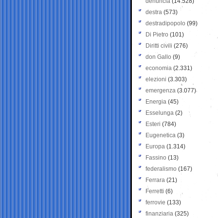
denuncia
(14.528)
destra
(573)
destradipopolo
(99)
Di Pietro
(101)
Diritti civili
(276)
don Gallo
(9)
economia
(2.331)
elezioni
(3.303)
emergenza
(3.077)
Energia
(45)
Esselunga
(2)
Esteri
(784)
Eugenetica
(3)
Europa
(1.314)
Fassino
(13)
federalismo
(167)
Ferrara
(21)
Ferretti
(6)
ferrovie
(133)
finanziaria
(325)