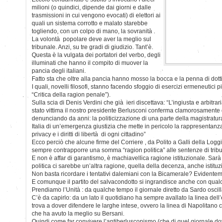
milioni (o quindici, dipende dai giorni e dalle
trasmissioni in cui vengono evocati) di elettori ai
quali un sistema corrotto e malato starebbe
togliendo, con un colpo di mano, la sovranità .
La volontà popolare deve aver la meglio sul
tribunale. Anzi, su tre gradi di giudizio. Tant’è.
Questa è la vulgata dei portatori del verbo, degli
illuminati che hanno il compito di muover la
pancia degli italiani.
Fatto sta che oltre alla pancia hanno mosso la bocca e la penna di dotti 
I quali, novelli filosofi, stanno facendo sfoggio di esercizi ermeneutici pi
“Critica della ragion penale”).
Sulla scia di Denis Verdini che già ieri discettava: “L’ingiusta e arbitr
stato vittima il nostro presidente Berlusconi conferma clamorosamente
denunciando da anni: la politicizzazione di una parte della magistratur
Italia di un’emergenza giustizia che mette in pericolo la rappresentanza
privacy e i diritti di libertà di ogni cittadino”
Ecco perciò che alcune firme del Corriere , da Polito a Galli della Lo
sempre contrapporre una somma “ragion politica” alle sentenze di trib
E non è affar di garantismo, è machiavellica ragione istituzionale. Sarà 
politica ci sarebbe un’altra ragione, quella della decenza, anche istituz
Non basta ricordare i tentativi dalemiani con la Bicamerale? Evidente
E comunque il partito del salvacondotto si ingrandisce anche con qua
Prendiamo l’Unità : da qualche tempo il giornale diretto da Sardo oscil
C’è da capirlo: da un lato il quotidiano ha sempre avallato la linea dell
trova a dover difendere le larghe intese, ovvero la linea di Napolitano
che ha avuto la meglio su Bersani.
Quindi come far convivere l’antiberlusconismo (che di quel giornale do