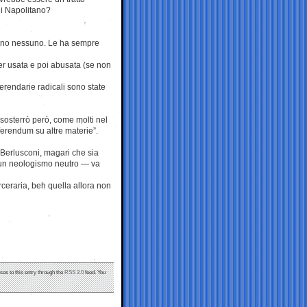
di Napolitano?
gono nessuno. Le ha sempre
ser usata e poi abusata (se non
eferendarie radicali sono state
 sosterrò però, come molti nel
eferendum su altre materie”.
r Berlusconi, magari che sia
 un neologismo neutro — va
rceraria, beh quella allora non
ses to this entry through the
RSS 2.0
feed. You