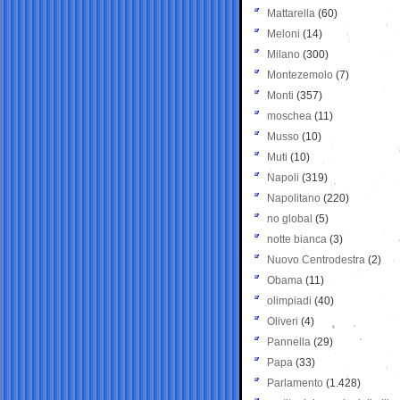
Mattarella
(60)
Meloni
(14)
Milano
(300)
Montezemolo
(7)
Monti
(357)
moschea
(11)
Musso
(10)
Muti
(10)
Napoli
(319)
Napolitano
(220)
no global
(5)
notte bianca
(3)
Nuovo Centrodestra
(2)
Obama
(11)
olimpiadi
(40)
Oliveri
(4)
Pannella
(29)
Papa
(33)
Parlamento
(1.428)