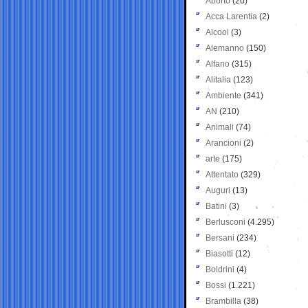
Aborto
(20)
Acca Larentia
(2)
Alcool
(3)
Alemanno
(150)
Alfano
(315)
Alitalia
(123)
Ambiente
(341)
AN
(210)
Animali
(74)
Arancioni
(2)
arte
(175)
Attentato
(329)
Auguri
(13)
Batini
(3)
Berlusconi
(4.295)
Bersani
(234)
Biasotti
(12)
Boldrini
(4)
Bossi
(1.221)
Brambilla
(38)