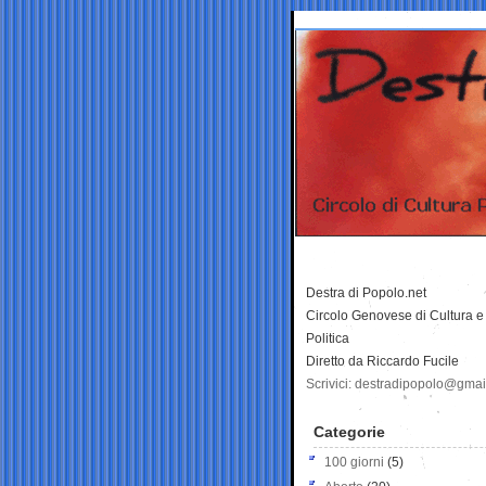
Destra di Popolo.net
Circolo Genovese di Cultura e
Politica
Diretto da Riccardo Fucile
Scrivici: destradipopolo@gma
Categorie
100 giorni
(5)