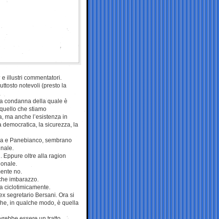
e illustri commentatori.
uttosto notevoli (presto la
aria condanna della quale è
 quello che stiamo
a, ma anche l’esistenza in
 democratica, la sicurezza, la
ggia e Panebianco, sembrano
unale.
. Eppure oltre alla ragion
ionale.
mente no.
lche imbarazzo.
la ciclotimicamente.
’ex segretario Bersani. Ora si
 che, in qualche modo, è quella
vrebbe essere un tratto