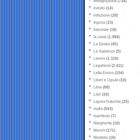
Immigrazione
(734)
indulto
(14)
inflazione
(26)
Ingroia
(15)
Interviste
(16)
la casta
(1.394)
La Destra
(45)
La Sapienza
(5)
Lavoro
(1.316)
LegaNord
(2.411)
Letta Enrico
(154)
Liberi e Uguali
(10)
Libia
(68)
Libri
(33)
Liguria Futurista
(25)
mafia
(543)
manifesto
(7)
Margherita
(16)
Maroni
(171)
Mastella
(16)