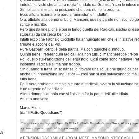
indelebile, visto che ancora recita “fondato da Gramsci”) con le intese 
Semplice, si mima una posizione che però non è la propria.
Ecco allora risuonare le parole “amnistia” e “indulto”.
Ora, affidate alla penna di Luigi Manconi, queste parole non sconvol
scritte e riscritte.
Però questa linea, che è poi in fondo quella dei Radicali, rischia di es
stuprata) da chi cerca ben più
Infatti ecco che Fabrizio Cicchitto ha annunciato ieri che le iniziative r
firmate e accolte dal Pdl.
Pure Gasparri, certo, è della partita. Ma con qualche distinguo.
Quindi bene i referendum radicali. Ma non tutti, ci mancherebbe : “Non
Pdl, quello sul-l’abolizione dell’ergastolo. Così come sono negativi i r
Insomma, radicale sì ma non troppo.
Sin quando si tratta, in sostanza, di trovare una soluzione giuridica pe
anche un’innovazione linguistica — così non si usa salvacondotto ma
)
tutto bene.
Poi il vero problema che sta a cuore ai radicali, ovvero la situazione ca
è nè urgente nè condivisa.
Allora rimane il dubbio che si finisca a far la parte dell’utile idiota.
Ancora una volta.
Marco Filoni
(da “
Il Fatto Quotidiano”
)
This entry was posted on giovedì, Agosto 8th, 2013 at 21:43 and is filed under
Giustizia
. You can follow any respon
can
leave a response
, or
trackback
from your own site.
19)
«
PENSIONI DA 90 MILA EURO AL MESE. MA SONO INTOCCABILI