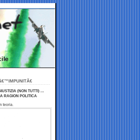
Lâ€™IMPUNITÃ€
IUSTIZIA (NON TUTTI) …
LA RAGION POLITICA
n teoria.