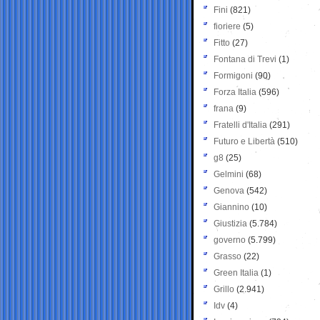
Fini
(821)
fioriere
(5)
Fitto
(27)
Fontana di Trevi
(1)
Formigoni
(90)
Forza Italia
(596)
frana
(9)
Fratelli d'Italia
(291)
Futuro e Libertà
(510)
g8
(25)
Gelmini
(68)
Genova
(542)
Giannino
(10)
Giustizia
(5.784)
governo
(5.799)
Grasso
(22)
Green Italia
(1)
Grillo
(2.941)
Idv
(4)