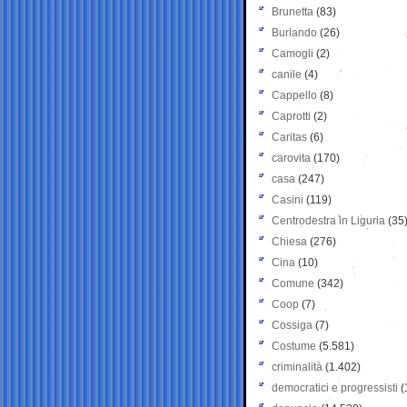
Brunetta
(83)
Burlando
(26)
Camogli
(2)
canile
(4)
Cappello
(8)
Caprotti
(2)
Caritas
(6)
carovita
(170)
casa
(247)
Casini
(119)
Centrodestra in Liguria
(35
Chiesa
(276)
Cina
(10)
Comune
(342)
Coop
(7)
Cossiga
(7)
Costume
(5.581)
criminalità
(1.402)
democratici e progressisti
(