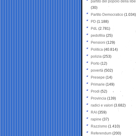
partito del popolo della libe
(30)
Partito Democratico
(1.034)
PD
(1.188)
PdL
(2.781)
pedofilia
(25)
Pensioni
(129)
Politica
(40.814)
polizia
(253)
Porto
(12)
povertà
(502)
Presepe
(14)
Primarie
(149)
Prodi
(52)
Provincia
(139)
radici e valori
(3.682)
RAI
(359)
rapine
(37)
Razzismo
(1.410)
Referendum
(200)