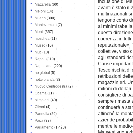
inclusione di Mer
Mattarella
(60)
avanti è stato i
Meloni
(14)
multinazionali s
Milano
(300)
tengono conto del
Montezemolo
(7)
ai minimi tabell
Monti
(357)
questa direzione 
coerenza in tutti
moschea
(11)
reputazionale». 
Musso
(10)
collettive, vist
Muti
(10)
agli standard rich
Napoli
(319)
Cause importanti 
Napolitano
(220)
Tesco rischia di 
no global
(5)
retribuzioni de
notte bianca
(3)
magazzinieri. Un
Nuovo Centrodestra
(2)
milioni di dollari
Obama
(11)
consigliere di pa
olimpiadi
(40)
sempre rimasta so
continuerà a star
Oliveri
(4)
affinché la mont
Pannella
(29)
aziende probabil
Papa
(33)
mentre le medio-
Parlamento
(1.428)
Ma se si vuole d