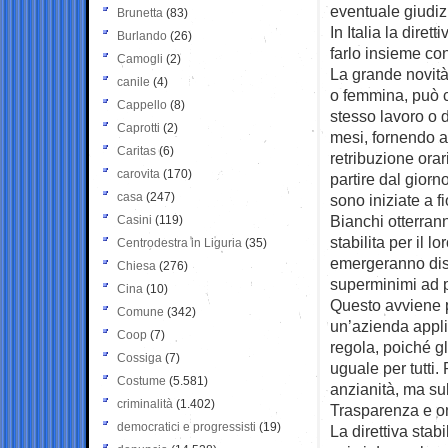
eventuale giudiz
Brunetta
(83)
In Italia la diret
Burlando
(26)
farlo insieme co
Camogli
(2)
La grande novità
canile
(4)
o femmina, può 
Cappello
(8)
stesso lavoro o d
Caprotti
(2)
mesi, fornendo a
Caritas
(6)
retribuzione ora
carovita
(170)
partire dal giorn
casa
(247)
sono iniziate a 
Bianchi otterrann
Casini
(119)
stabilita per il l
Centrodestra in Liguria
(35)
emergeranno disp
Chiesa
(276)
superminimi ad p
Cina
(10)
Questo avviene p
Comune
(342)
un’azienda applic
Coop
(7)
regola, poiché gl
Cossiga
(7)
uguale per tutti.
Costume
(5.581)
anzianità, ma su
criminalità
(1.402)
Trasparenza e o
democratici e progressisti
(19)
La direttiva stab