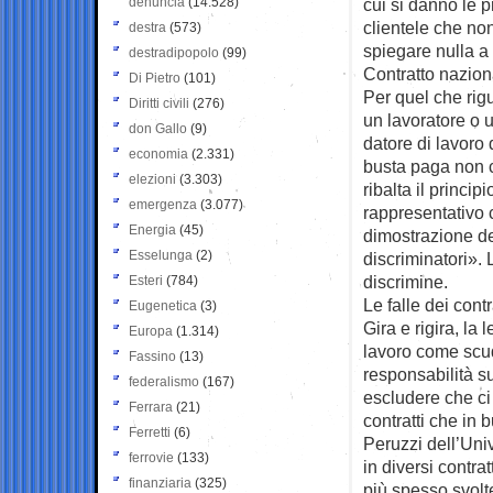
denuncia
(14.528)
cui si danno le p
clientele che no
destra
(573)
spiegare nulla a
destradipopolo
(99)
Contratto naziona
Di Pietro
(101)
Per quel che rig
Diritti civili
(276)
un lavoratore o 
don Gallo
(9)
datore di lavoro 
economia
(2.331)
busta paga non c’
elezioni
(3.303)
ribalta il princi
emergenza
(3.077)
rappresentativo 
Energia
(45)
dimostrazione del
Esselunga
(2)
discriminatori». 
discrimine.
Esteri
(784)
Le falle dei contr
Eugenetica
(3)
Gira e rigira, la 
Europa
(1.314)
lavoro come scud
Fassino
(13)
responsabilità su
federalismo
(167)
escludere che ci
Ferrara
(21)
contratti che in
Ferretti
(6)
Peruzzi dell’Uni
ferrovie
(133)
in diversi contra
finanziaria
(325)
più spesso svolt