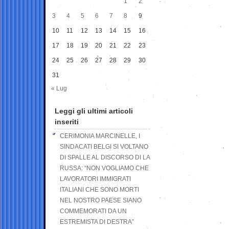
1
2
3
4
5
6
7
8
9
10
11
12
13
14
15
16
17
18
19
20
21
22
23
24
25
26
27
28
29
30
31
« Lug
Leggi gli ultimi articoli
inseriti
CERIMONIA MARCINELLE, I
SINDACATI BELGI SI VOLTANO
DI SPALLE AL DISCORSO DI LA
RUSSA: “NON VOGLIAMO CHE
LAVORATORI IMMIGRATI
ITALIANI CHE SONO MORTI
NEL NOSTRO PAESE SIANO
COMMEMORATI DA UN
ESTREMISTA DI DESTRA”