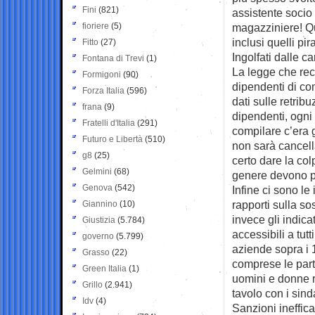
Fini
(821)
assistente socio
fioriere
(5)
magazziniere! Qui
inclusi quelli pi
Fitto
(27)
Ingolfati dalle ca
Fontana di Trevi
(1)
La legge che rec
Formigoni
(90)
dipendenti di co
Forza Italia
(596)
dati sulle retrib
frana
(9)
dipendenti, ogni t
Fratelli d'Italia
(291)
compilare c’era g
Futuro e Libertà
(510)
non sarà cancell
g8
(25)
certo dare la col
Gelmini
(68)
genere devono pr
Genova
(542)
Infine ci sono le
rapporti sulla so
Giannino
(10)
invece gli indica
Giustizia
(5.784)
accessibili a tutt
governo
(5.799)
aziende sopra i 1
Grasso
(22)
comprese le parti
Green Italia
(1)
uomini e donne r
Grillo
(2.941)
tavolo con i sinda
Idv
(4)
Sanzioni ineffica