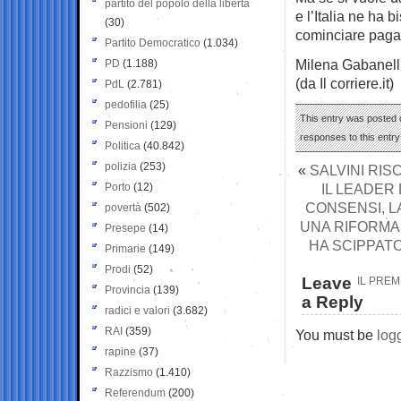
partito del popolo della libertà
e l’Italia ne ha 
(30)
cominciare pagan
Partito Democratico
(1.034)
Milena Gabanell
PD
(1.188)
(da Il corriere.it)
PdL
(2.781)
pedofilia
(25)
This entry was posted o
Pensioni
(129)
responses to this entr
Politica
(40.842)
polizia
(253)
«
SALVINI RIS
Porto
(12)
IL LEADER
CONSENSI, L
povertà
(502)
UNA RIFORMA 
Presepe
(14)
HA SCIPPATO
Primarie
(149)
Prodi
(52)
Leave
IL PREM
Provincia
(139)
a Reply
radici e valori
(3.682)
RAI
(359)
You must be
log
rapine
(37)
Razzismo
(1.410)
Referendum
(200)