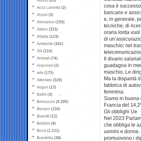
Aborto
(20)
cosa è successo? 
Acca Larentia
(2)
bancario e assic
Alcool
(3)
e, in generale, pe
Alemanno
(150)
tecniche, di rice
Alfano
(315)
oraria lorda vuo
Alitalia
(123)
di un’assicurazi
Ambiente
(341)
maschio; nel tra
AN
(210)
telecomunicazion
Il divario salari
Animali
(74)
guadagna in media
Arancioni
(2)
maschio. Le dirig
arte
(175)
Ma la disparità d
Attentato
(329)
fabbrica di auto
Auguri
(13)
femmina.
Batini
(3)
Siamo in buona c
Berlusconi
(4.295)
Francia del 14,
Bersani
(234)
Gli obblighi Ue
Biasotti
(12)
Nel 2023 Parlame
Boldrini
(4)
che obbliga le azi
Bossi
(1.221)
uomini e donne, a
promuovono i dipe
Brambilla
(38)