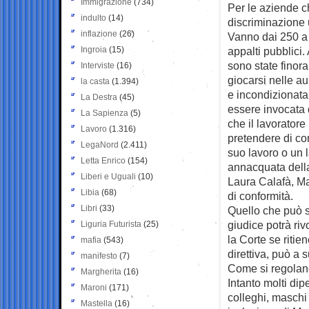
Immigrazione
(734)
Per le aziende ch
indulto
(14)
discriminazione 
inflazione
(26)
Vanno dai 250 a 
Ingroia
(15)
appalti pubblici.
sono state finora
Interviste
(16)
giocarsi nelle a
la casta
(1.394)
e incondizionata
La Destra
(45)
essere invocata da
La Sapienza
(5)
che il lavorator
Lavoro
(1.316)
pretendere di co
LegaNord
(2.411)
suo lavoro o un l
Letta Enrico
(154)
annacquata della
Liberi e Uguali
(10)
Laura Calafà, M
Libia
(68)
di conformità.
Libri
(33)
Quello che può s
giudice potrà riv
Liguria Futurista
(25)
la Corte se ritie
mafia
(543)
direttiva, può a 
manifesto
(7)
Come si regolan
Margherita
(16)
Intanto molti di
Maroni
(171)
colleghi, maschi
Mastella
(16)