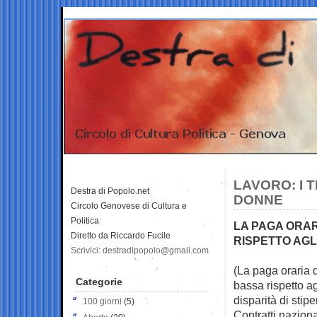
LAVORO: I 
Destra di Popolo.net
DONNE
Circolo Genovese di Cultura e
Politica
LA PAGA ORARI
Diretto da Riccardo Fucile
RISPETTO AGL
Scrivici: destradipopolo@gmail.com
(La paga oraria 
Categorie
bassa rispetto a
disparità di stip
100 giorni
(5)
Contratti naziona