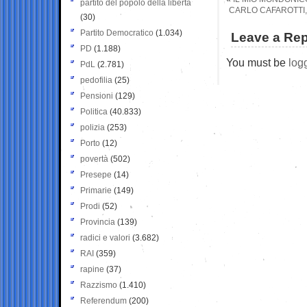
partito del popolo della libertà
CARLO CAFAROTTI,
(30)
Partito Democratico
(1.034)
Leave a Rep
PD
(1.188)
You must be
log
PdL
(2.781)
pedofilia
(25)
Pensioni
(129)
Politica
(40.833)
polizia
(253)
Porto
(12)
povertà
(502)
Presepe
(14)
Primarie
(149)
Prodi
(52)
Provincia
(139)
radici e valori
(3.682)
RAI
(359)
rapine
(37)
Razzismo
(1.410)
Referendum
(200)