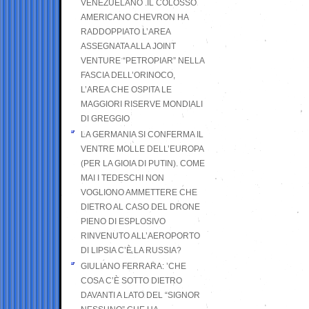
VENEZUELANO .IL COLOSSO
AMERICANO CHEVRON HA
RADDOPPIATO L’AREA
ASSEGNATA ALLA JOINT
VENTURE “PETROPIAR” NELLA
FASCIA DELL’ORINOCO,
L’AREA CHE OSPITA LE
MAGGIORI RISERVE MONDIALI
DI GREGGIO
LA GERMANIA SI CONFERMA IL
VENTRE MOLLE DELL’EUROPA
(PER LA GIOIA DI PUTIN). COME
MAI I TEDESCHI NON
VOGLIONO AMMETTERE CHE
DIETRO AL CASO DEL DRONE
PIENO DI ESPLOSIVO
RINVENUTO ALL’AEROPORTO
DI LIPSIA C’È LA RUSSIA?
GIULIANO FERRARA: ’CHE
COSA C’È SOTTO DIETRO
DAVANTI A LATO DEL “SIGNOR