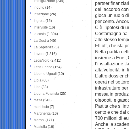
Immigrazione
(734)
partner finanziar
indulto
(14)
dell’accordo con
inflazione
(26)
gioca un ruolo di
Ingroia
(15)
per cento. Ancor
C’è l’ipotesi di 
Interviste
(16)
Costamagna ha a
la casta
(1.394)
allo stesso tempo
La Destra
(45)
Elliott, che sta 
La Sapienza
(5)
Nella partita del
Lavoro
(1.316)
insieme a Enel, 
LegaNord
(2.411)
l’installazione, l
Letta Enrico
(154)
alta velocità in f
Liberi e Uguali
(10)
L’altro dossier c
Libia
(68)
opera nel settore
Libri
(33)
infrastrutture per
messa in produzi
Liguria Futurista
(25)
oleodotti e gasdo
mafia
(543)
Partita che si in
manifesto
(7)
cento e che dal 
Margherita
(16)
700 milioni di eu
Maroni
(171)
Anche la scadenz
Mastella
(16)