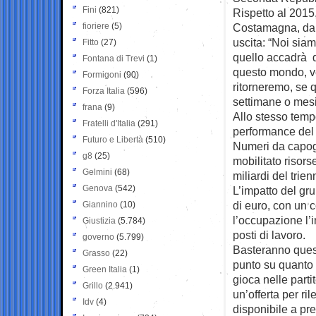
Fini
(821)
Rispetto al 2015,
fioriere
(5)
Costamagna, dal 
uscita: “Noi sia
Fitto
(27)
quello accadrà d
Fontana di Trevi
(1)
questo mondo, ve
Formigoni
(90)
ritorneremo, se 
Forza Italia
(596)
settimane o mesi
frana
(9)
Allo stesso tempo
Fratelli d'Italia
(291)
performance del
Futuro e Libertà
(510)
Numeri da capogi
g8
(25)
mobilitato risors
Gelmini
(68)
miliardi del trie
Genova
(542)
L’impatto del gru
di euro, con un 
Giannino
(10)
l’occupazione l’
Giustizia
(5.784)
posti di lavoro.
governo
(5.799)
Basteranno quest
Grasso
(22)
punto su quanto 
Green Italia
(1)
gioca nelle parti
Grillo
(2.941)
un’offerta per ri
Idv
(4)
disponibile a pre