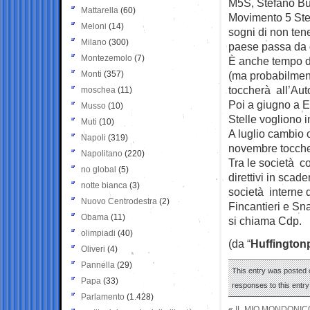
M5S, Stefano Buff
Mattarella
(60)
Movimento 5 Stel
Meloni
(14)
sogni di non ten
Milano
(300)
paese passa da q
Montezemolo
(7)
È anche tempo di 
Monti
(357)
(ma probabilment
toccherà all’Aut
moschea
(11)
Poi a giugno a E
Musso
(10)
Stelle vogliono i
Muti
(10)
A luglio cambio o
Napoli
(319)
novembre toccher
Napolitano
(220)
Tra le società co
no global
(5)
direttivi in sca
notte bianca
(3)
società interne d
Nuovo Centrodestra
(2)
Fincantieri e Sn
Obama
(11)
si chiama Cdp.
olimpiadi
(40)
(da “
Huffington
Oliveri
(4)
Pannella
(29)
This entry was posted o
Papa
(33)
responses to this entr
Parlamento
(1.428)
«
IL MIO MONDONIC