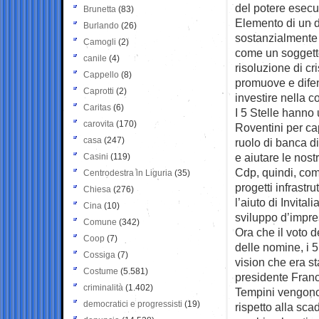
del potere esecu
Brunetta
(83)
Elemento di un d
Burlando
(26)
sostanzialmente 
Camogli
(2)
come un soggetto
canile
(4)
risoluzione di cr
Cappello
(8)
promuove e difend
Caprotti
(2)
investire nella c
Caritas
(6)
I 5 Stelle hanno
carovita
(170)
Roventini per cap
casa
(247)
ruolo di banca di
e aiutare le nost
Casini
(119)
Cdp, quindi, com
Centrodestra in Liguria
(35)
progetti infrastru
Chiesa
(276)
l’aiuto di Invital
Cina
(10)
sviluppo d’impre
Comune
(342)
Ora che il voto d
Coop
(7)
delle nomine, i 
Cossiga
(7)
vision che era st
Costume
(5.581)
presidente Franc
criminalità
(1.402)
Tempini vengono 
democratici e progressisti
(19)
rispetto alla sc