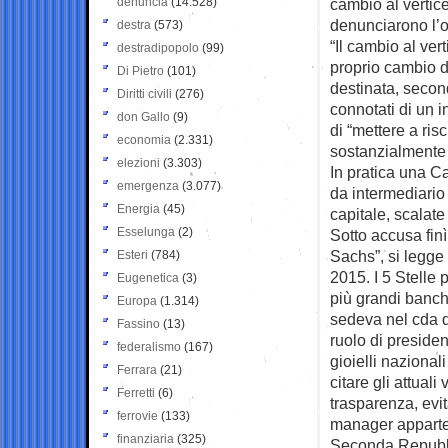
denuncia
(14.528)
cambio al vertice
denunciarono l’
destra
(573)
“Il cambio al ver
destradipopolo
(99)
proprio cambio di
Di Pietro
(101)
destinata, secon
Diritti civili
(276)
connotati di un i
don Gallo
(9)
di “mettere a risc
economia
(2.331)
sostanzialmente 
elezioni
(3.303)
In pratica una C
emergenza
(3.077)
da intermediario
Energia
(45)
capitale, scalate 
Esselunga
(2)
Sotto accusa fin
Sachs”, si legge
Esteri
(784)
2015. I 5 Stelle 
Eugenetica
(3)
più grandi banch
Europa
(1.314)
sedeva nel cda di
Fassino
(13)
ruolo di presiden
federalismo
(167)
gioielli nazional
Ferrara
(21)
citare gli attual
Ferretti
(6)
trasparenza, evi
ferrovie
(133)
manager appartene
finanziaria
(325)
Seconda Repubb