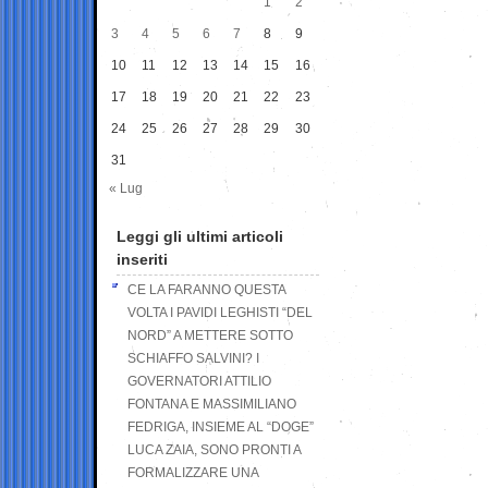
1
2
3
4
5
6
7
8
9
10
11
12
13
14
15
16
17
18
19
20
21
22
23
24
25
26
27
28
29
30
31
« Lug
Leggi gli ultimi articoli
inseriti
CE LA FARANNO QUESTA
VOLTA I PAVIDI LEGHISTI “DEL
NORD” A METTERE SOTTO
SCHIAFFO SALVINI? I
GOVERNATORI ATTILIO
FONTANA E MASSIMILIANO
FEDRIGA, INSIEME AL “DOGE”
LUCA ZAIA, SONO PRONTI A
FORMALIZZARE UNA