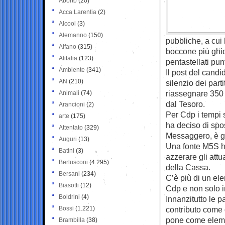
Aborto
(20)
Acca Larentia
(2)
Alcool
(3)
Alemanno
(150)
pubbliche, a cui 
Alfano
(315)
boccone più ghiot
Alitalia
(123)
pentastellati pun
Ambiente
(341)
Il post del cand
AN
(210)
silenzio dei part
riassegnare 350 p
Animali
(74)
dal Tesoro.
Arancioni
(2)
Per Cdp i tempi s
arte
(175)
ha deciso di spo
Attentato
(329)
Messaggero, è gi
Auguri
(13)
Una fonte M5S ha
Batini
(3)
azzerare gli attu
Berlusconi
(4.295)
della Cassa.
Bersani
(234)
C’è più di un el
Biasotti
(12)
Cdp e non solo i
Boldrini
(4)
Innanzitutto le 
Bossi
(1.221)
contributo come d
pone come elemen
Brambilla
(38)