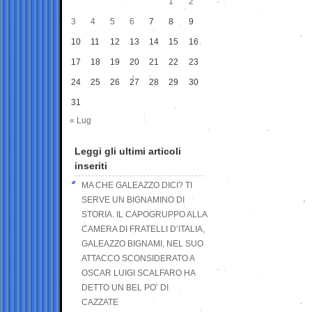
1
2
3
4
5
6
7
8
9
10
11
12
13
14
15
16
17
18
19
20
21
22
23
24
25
26
27
28
29
30
31
« Lug
Leggi gli ultimi articoli
inseriti
MA CHE GALEAZZO DICI? TI
SERVE UN BIGNAMINO DI
STORIA. IL CAPOGRUPPO ALLA
CAMERA DI FRATELLI D’ITALIA,
GALEAZZO BIGNAMI, NEL SUO
ATTACCO SCONSIDERATO A
OSCAR LUIGI SCALFARO HA
DETTO UN BEL PO’ DI
CAZZATE