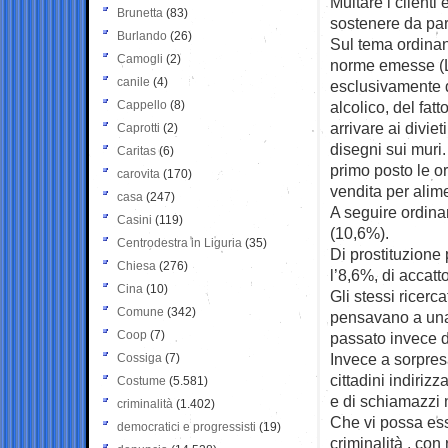
Multare i client
Brunetta
(83)
sostenere da part
Burlando
(26)
Sul tema ordinan
Camogli
(2)
norme emesse (Lo
canile
(4)
esclusivamente di
Cappello
(8)
alcolico, del fa
arrivare ai diviet
Caprotti
(2)
disegni sui muri.
Caritas
(6)
primo posto le o
carovita
(170)
vendita per alim
casa
(247)
A seguire ordinan
Casini
(119)
(10,6%).
Centrodestra in Liguria
(35)
Di prostituzione
Chiesa
(276)
l’8,6%, di accatt
Cina
(10)
Gli stessi ricerca
Comune
(342)
pensavano a una
Coop
(7)
passato invece d
Invece a sorpres
Cossiga
(7)
cittadini indirizz
Costume
(5.581)
e di schiamazzi n
criminalità
(1.402)
Che vi possa es
democratici e progressisti
(19)
criminalità , con 