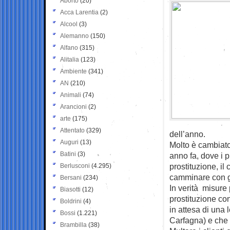
Aborto
(20)
Acca Larentia
(2)
Alcool
(3)
Alemanno
(150)
Alfano
(315)
Alitalia
(123)
Ambiente
(341)
AN
(210)
Animali
(74)
Arancioni
(2)
arte
(175)
Attentato
(329)
dell’anno.
Auguri
(13)
Molto è cambiato 
Batini
(3)
anno fa, dove i 
prostituzione, il
Berlusconi
(4.295)
camminare con gl
Bersani
(234)
In verità misure
Biasotti
(12)
prostituzione c
Boldrini
(4)
in attesa di una
Bossi
(1.221)
Carfagna) e che 
Brambilla
(38)