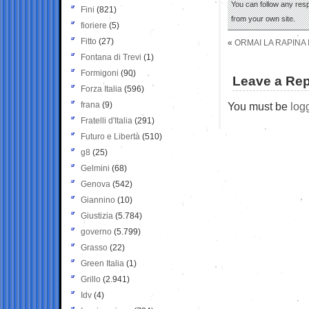
You can follow any res
Fini
(821)
from your own site.
fioriere
(5)
Fitto
(27)
«
ORMAI LA RAPINA 
Fontana di Trevi
(1)
Formigoni
(90)
Leave a Rep
Forza Italia
(596)
frana
(9)
You must be
log
Fratelli d'Italia
(291)
Futuro e Libertà
(510)
g8
(25)
Gelmini
(68)
Genova
(542)
Giannino
(10)
Giustizia
(5.784)
governo
(5.799)
Grasso
(22)
Green Italia
(1)
Grillo
(2.941)
Idv
(4)