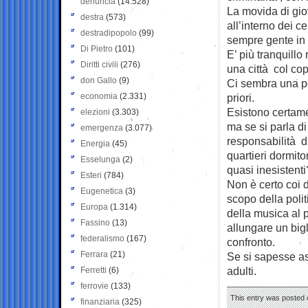
denuncia
(14.528)
La movida di gio
destra
(573)
all’interno dei c
destradipopolo
(99)
sempre gente in m
Di Pietro
(101)
E’ più tranquillo
Diritti civili
(276)
una città col co
don Gallo
(9)
Ci sembra una pol
economia
(2.331)
priori.
Esistono certame
elezioni
(3.303)
ma se si parla di
emergenza
(3.077)
responsabilità d
Energia
(45)
quartieri dormitor
Esselunga
(2)
quasi inesistenti
Esteri
(784)
Non è certo coi d
Eugenetica
(3)
scopo della polit
Europa
(1.314)
della musica al p
Fassino
(13)
allungare un bigl
federalismo
(167)
confronto.
Ferrara
(21)
Se si sapesse as
adulti.
Ferretti
(6)
ferrovie
(133)
This entry was posted o
finanziaria
(325)