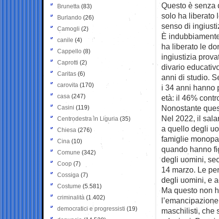
Questo è senza d
Brunetta
(83)
solo ha liberato 
Burlando
(26)
senso di ingiust
Camogli
(2)
È indubbiamente 
canile
(4)
ha liberato le do
Cappello
(8)
ingiustizia prova
Caprotti
(2)
divario educativ
Caritas
(6)
anni di studio. 
carovita
(170)
i 34 anni hanno p
casa
(247)
età: il 46% contr
Nonostante quest
Casini
(119)
Nel 2022, il sala
Centrodestra in Liguria
(35)
a quello degli u
Chiesa
(276)
famiglie monopar
Cina
(10)
quando hanno fig
Comune
(342)
degli uomini, se
Coop
(7)
14 marzo. Le pen
Cossiga
(7)
degli uomini, e a
Costume
(5.581)
Ma questo non ha
criminalità
(1.402)
l’emancipazione 
democratici e progressisti
(19)
maschilisti, che