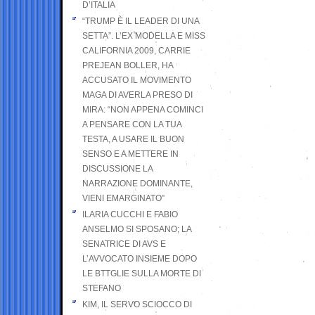
D’ITALIA
“TRUMP È IL LEADER DI UNA
SETTA”. L’EX MODELLA E MISS
CALIFORNIA 2009, CARRIE
PREJEAN BOLLER, HA
ACCUSATO IL MOVIMENTO
MAGA DI AVERLA PRESO DI
MIRA: “NON APPENA COMINCI
A PENSARE CON LA TUA
TESTA, A USARE IL BUON
SENSO E A METTERE IN
DISCUSSIONE LA
NARRAZIONE DOMINANTE,
VIENI EMARGINATO”
ILARIA CUCCHI E FABIO
ANSELMO SI SPOSANO; LA
SENATRICE DI AVS E
L’AVVOCATO INSIEME DOPO
LE BTTGLIE SULLA MORTE DI
STEFANO
KIM, IL SERVO SCIOCCO DI