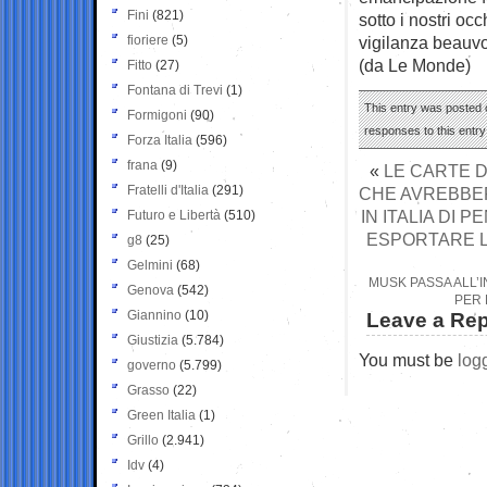
Fini
(821)
sotto i nostri o
fioriere
(5)
vigilanza beauvo
(da Le Monde)
Fitto
(27)
Fontana di Trevi
(1)
This entry was posted 
Formigoni
(90)
responses to this entr
Forza Italia
(596)
frana
(9)
«
LE CARTE D
Fratelli d'Italia
(291)
CHE AVREBBE
IN ITALIA DI
Futuro e Libertà
(510)
ESPORTARE L
g8
(25)
Gelmini
(68)
MUSK PASSA ALL’I
Genova
(542)
PER 
Giannino
(10)
Leave a Rep
Giustizia
(5.784)
You must be
log
governo
(5.799)
Grasso
(22)
Green Italia
(1)
Grillo
(2.941)
Idv
(4)