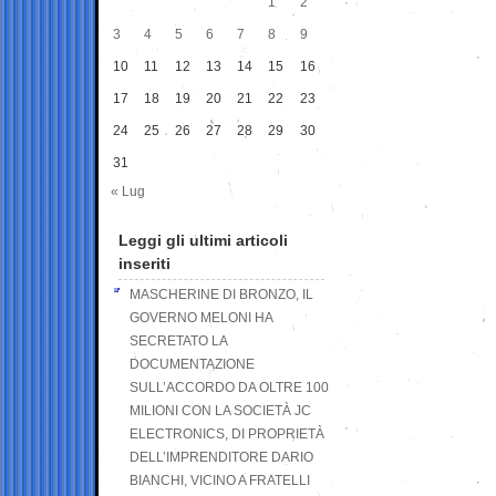
1
2
3
4
5
6
7
8
9
10
11
12
13
14
15
16
17
18
19
20
21
22
23
24
25
26
27
28
29
30
31
« Lug
Leggi gli ultimi articoli
inseriti
MASCHERINE DI BRONZO, IL
GOVERNO MELONI HA
SECRETATO LA
DOCUMENTAZIONE
SULL’ACCORDO DA OLTRE 100
MILIONI CON LA SOCIETÀ JC
ELECTRONICS, DI PROPRIETÀ
DELL’IMPRENDITORE DARIO
BIANCHI, VICINO A FRATELLI