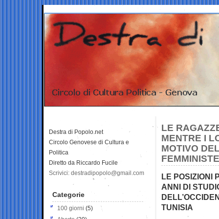
LE RAGAZZ
Destra di Popolo.net
MENTRE I L
Circolo Genovese di Cultura e
MOTIVO DEL
Politica
FEMMINISTE
Diretto da Riccardo Fucile
Scrivici: destradipopolo@gmail.com
LE POSIZIONI
ANNI DI STUD
Categorie
DELL’OCCIDEN
TUNISIA
100 giorni
(5)