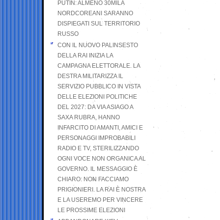
PUTIN: ALMENO 30MILA
NORDCOREANI SARANNO
DISPIEGATI SUL TERRITORIO
RUSSO
CON IL NUOVO PALINSESTO
DELLA RAI INIZIA LA
CAMPAGNA ELETTORALE. LA
DESTRA MILITARIZZA IL
SERVIZIO PUBBLICO IN VISTA
DELLE ELEZIONI POLITICHE
DEL 2027: DA VIA ASIAGO A
SAXA RUBRA, HANNO
INFARCITO DI AMANTI, AMICI E
PERSONAGGI IMPROBABILI
RADIO E TV, STERILIZZANDO
OGNI VOCE NON ORGANICA AL
GOVERNO. IL MESSAGGIO È
CHIARO: NON FACCIAMO
PRIGIONIERI. LA RAI È NOSTRA
E LA USEREMO PER VINCERE
LE PROSSIME ELEZIONI