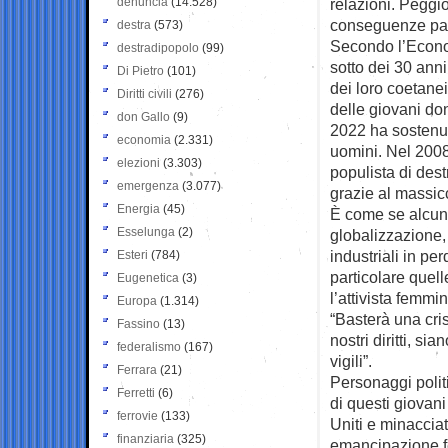
denuncia
(14.528)
relazioni. Peggio
conseguenze palp
destra
(573)
Secondo l’Econom
destradipopolo
(99)
sotto dei 30 ann
Di Pietro
(101)
dei loro coetanei
Diritti civili
(276)
delle giovani do
don Gallo
(9)
2022 ha sostenut
economia
(2.331)
uomini. Nel 2008 
elezioni
(3.303)
populista di des
emergenza
(3.077)
grazie al massicc
Energia
(45)
È come se alcuni 
Esselunga
(2)
globalizzazione,
industriali in per
Esteri
(784)
particolare quell
Eugenetica
(3)
l’attivista femm
Europa
(1.314)
“Basterà una cris
Fassino
(13)
nostri diritti, s
federalismo
(167)
vigili”.
Ferrara
(21)
Personaggi poli
Ferretti
(6)
di questi giovani 
ferrovie
(133)
Uniti e minacciat
finanziaria
(325)
emancipazione fe