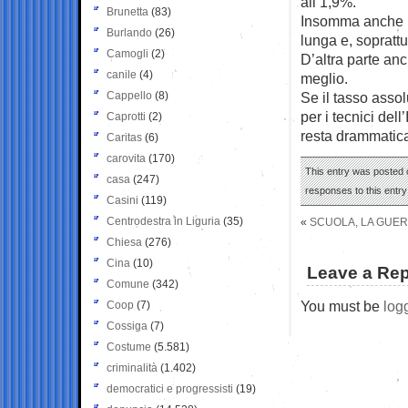
all’1,9%.
Brunetta
(83)
Insomma anche ne
Burlando
(26)
lunga e, soprattut
Camogli
(2)
D’altra parte anc
canile
(4)
meglio.
Cappello
(8)
Se il tasso assol
per i tecnici del
Caprotti
(2)
resta drammatica
Caritas
(6)
carovita
(170)
This entry was posted o
casa
(247)
responses to this entr
Casini
(119)
Centrodestra in Liguria
(35)
«
SCUOLA, LA GUER
Chiesa
(276)
Cina
(10)
Leave a Rep
Comune
(342)
You must be
log
Coop
(7)
Cossiga
(7)
Costume
(5.581)
criminalità
(1.402)
democratici e progressisti
(19)