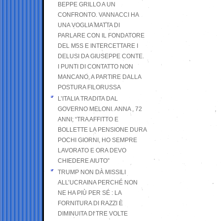
BEPPE GRILLO A UN
CONFRONTO. VANNACCI HA
UNA VOGLIA MATTA DI
PARLARE CON IL FONDATORE
DEL M5S E INTERCETTARE I
DELUSI DA GIUSEPPE CONTE.
I PUNTI DI CONTATTO NON
MANCANO, A PARTIRE DALLA
POSTURA FILORUSSA
L’ITALIA TRADITA DAL
GOVERNO MELONI. ANNA , 72
ANNI; “TRA AFFITTO E
BOLLETTE LA PENSIONE DURA
POCHI GIORNI, HO SEMPRE
LAVORATO E ORA DEVO
CHIEDERE AIUTO”
TRUMP NON DÀ MISSILI
ALL’UCRAINA PERCHÉ NON
NE HA PIÙ PER SÉ : LA
FORNITURA DI RAZZI È
DIMINUITA DI TRE VOLTE