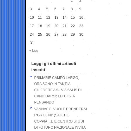
1
2
3
4
5
6
7
8
9
10
11
12
13
14
15
16
17
18
19
20
21
22
23
24
25
26
27
28
29
30
31
« Lug
Leggi gli ultimi articoli
inseriti
PRIMARIE CAMPO LARGO,
ORA SONO IN TANTI A
CHIEDERE A SILVIA SALIS DI
CANDIDARSI: LEI CI STA
PENSANDO
VANNACCI VUOLE PRENDERSI
I “GRILLINI” (SAI CHE
COPPIA…). IL CENTRO STUDI
DI FUTURO NAZIONALE INVITA