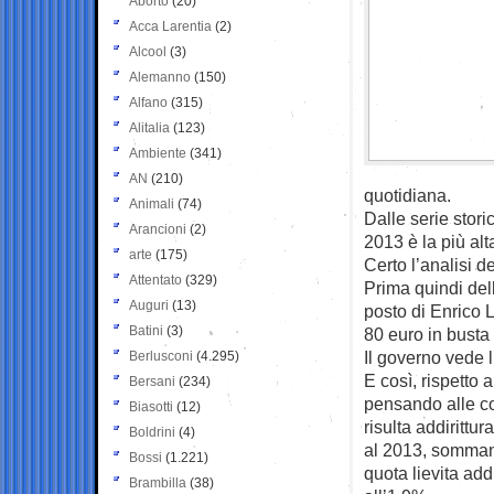
Aborto
(20)
Acca Larentia
(2)
Alcool
(3)
Alemanno
(150)
Alfano
(315)
Alitalia
(123)
Ambiente
(341)
AN
(210)
quotidiana.
Animali
(74)
Dalle serie storic
Arancioni
(2)
2013 è la più alt
arte
(175)
Certo l’analisi de
Attentato
(329)
Prima quindi del
Auguri
(13)
posto di Enrico L
Batini
(3)
80 euro in busta 
Il governo vede 
Berlusconi
(4.295)
E così, rispetto 
Bersani
(234)
pensando alle c
Biasotti
(12)
risulta addirittu
Boldrini
(4)
al 2013, sommando
Bossi
(1.221)
quota lievita add
Brambilla
(38)