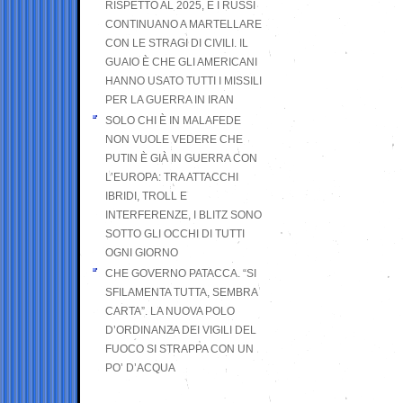
RISPETTO AL 2025, E I RUSSI
CONTINUANO A MARTELLARE
CON LE STRAGI DI CIVILI. IL
GUAIO È CHE GLI AMERICANI
HANNO USATO TUTTI I MISSILI
PER LA GUERRA IN IRAN
SOLO CHI È IN MALAFEDE
NON VUOLE VEDERE CHE
PUTIN È GIÀ IN GUERRA CON
L’EUROPA: TRA ATTACCHI
IBRIDI, TROLL E
INTERFERENZE, I BLITZ SONO
SOTTO GLI OCCHI DI TUTTI
OGNI GIORNO
CHE GOVERNO PATACCA. “SI
SFILAMENTA TUTTA, SEMBRA
CARTA”. LA NUOVA POLO
D’ORDINANZA DEI VIGILI DEL
FUOCO SI STRAPPA CON UN
PO’ D’ACQUA