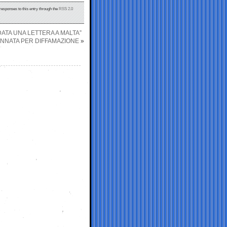
 responses to this entry through the
RSS 2.0
DATA UNA LETTERA A MALTA”
ANNATA PER DIFFAMAZIONE
»