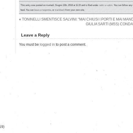
This entry was posted on martedì, Giugno 12th, 2018 at 11:15 and is filed under
radici e valori
. You can follow any
feed. You can
leave a response
, or
trackback
from your own site.
«
TONINELLI SMENTISCE SALVINI: “MAI CHIUSI I PORTI E MAI MAN
GIULIA SARTI (M5S) COND
Leave a Reply
You must be
logged in
to post a comment.
)
19)