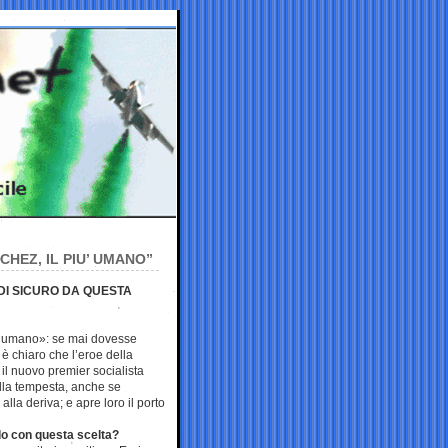
CHEZ, IL PIU’ UMANO”
DI SICURO DA QUESTA
iù «umano»: se mai dovesse
 è chiaro che l’eroe della
l nuovo premier socialista
lla tempesta, anche se
alla deriva; e apre loro il porto
do con questa scelta?