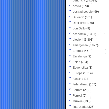
denuncia
(14.528)
destra
(573)
destradipopolo
(99)
Di Pietro
(101)
Diritti civili
(276)
don Gallo
(9)
economia
(2.331)
elezioni
(3.303)
emergenza
(3.077)
Energia
(45)
Esselunga
(2)
Esteri
(784)
Eugenetica
(3)
Europa
(1.314)
Fassino
(13)
federalismo
(167)
Ferrara
(21)
Ferretti
(6)
ferrovie
(133)
finanziaria
(325)