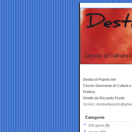
Destra di Popolo.net
Circolo Genovese di Cultura e
Politica
Diretto da Riccardo Fucile
Scrivici: destradipopolo@gma
Categorie
100 giorni
(5)