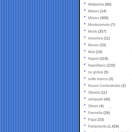
Mattarella
(60)
Meloni
(14)
Milano
(300)
Montezemolo
(7)
Monti
(357)
moschea
(11)
Musso
(10)
Muti
(10)
Napoli
(319)
Napolitano
(220)
no global
(5)
notte bianca
(3)
Nuovo Centrodestra
(2)
Obama
(11)
olimpiadi
(40)
Oliveri
(4)
Pannella
(29)
Papa
(33)
Parlamento
(1.428)