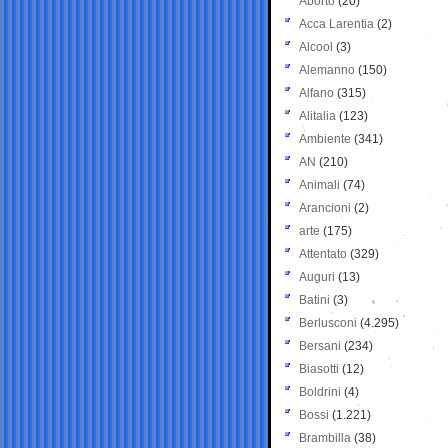
Aborto
(20)
Acca Larentia
(2)
Alcool
(3)
Alemanno
(150)
Alfano
(315)
Alitalia
(123)
Ambiente
(341)
AN
(210)
Animali
(74)
Arancioni
(2)
arte
(175)
Attentato
(329)
Auguri
(13)
Batini
(3)
Berlusconi
(4.295)
Bersani
(234)
Biasotti
(12)
Boldrini
(4)
Bossi
(1.221)
Brambilla
(38)