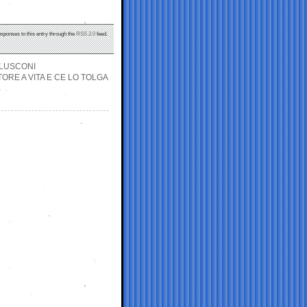
esponses to this entry through the
RSS 2.0
feed.
RLUSCONI
RE A VITA E CE LO TOLGA