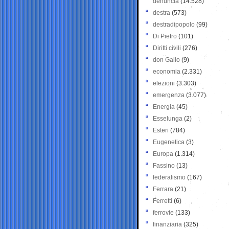
denuncia
(14.528)
destra
(573)
destradipopolo
(99)
Di Pietro
(101)
Diritti civili
(276)
don Gallo
(9)
economia
(2.331)
elezioni
(3.303)
emergenza
(3.077)
Energia
(45)
Esselunga
(2)
Esteri
(784)
Eugenetica
(3)
Europa
(1.314)
Fassino
(13)
federalismo
(167)
Ferrara
(21)
Ferretti
(6)
ferrovie
(133)
finanziaria
(325)