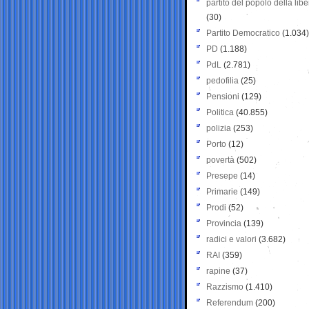
partito del popolo della libe
(30)
Partito Democratico
(1.034)
PD
(1.188)
PdL
(2.781)
pedofilia
(25)
Pensioni
(129)
Politica
(40.855)
polizia
(253)
Porto
(12)
povertà
(502)
Presepe
(14)
Primarie
(149)
Prodi
(52)
Provincia
(139)
radici e valori
(3.682)
RAI
(359)
rapine
(37)
Razzismo
(1.410)
Referendum
(200)