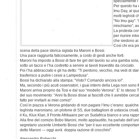
specialmente l
Per questo ha 
Imu Day, al qua
molti leghisti 
“No Imu gay”: “
mischiamo”, av
La protesta con
per riunire int
che siedono ai v
Così chi era pr
scena della pace storica siglata tra Maroni e Bossi.
Una pace raggiunta faticosamente, a costo di gesti anche forti.
Maroni ha imposto a Bossi di fare tre giri del tavolo su una gamba sola, 
sotto un tacco e l’ha costretto a servire ai tavoli travestito da crociato.
Poi l’ha abbracciato e gli ha detto: “Ti perdono, vecchio, ma vedi di stare
trasferisco a pulire i cessi a Lampedusa”.
Bossi ha dichiarato alla stampa: “Visto? Comando ancora io!”.
Ma, secondo i più acuti osservatori, i guai interni della Lega non sono fi
Maroni arriva proprio da Tosi e dal suo “modello Verona”. E’ lo stesso
del suo movimento: “Anni fa Bossi disse ai fascisti che li avrebbe cercat
fatto per invitarli ai miei comizi”.
Così in piazza a Verona gridando di non pagare l’Imu c’erano: qualche
leghista maroniano, un plotone di SS, due battaglioni di ustascia croati,
il Ku, Klux Klan, Il Fronte Afrikaans per un Sudafrica bianco e una rappr
Alla fine del comizio Bobo Maroni, molto applaudito, ha parlato dell’unità
segretario uscente Umberto Bossi che “per il suo eccellente comporta
detto Maroni — oggi avrà doppia razione di crocchini”.
Alessandro Robecchi