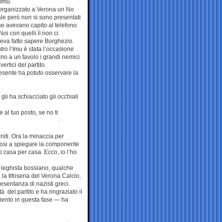
’Imu.
organizzato a Verona un No
le però non si sono presentati
che avevano capito al telefono
Noi con quelli lì non ci
eva fatto sapere Borghezio.
tro l’Imu è stata l’occasione
orno a un tavolo i grandi nemici
ertici del partito.
esente ha potuto osservare la
gli ha schiacciato gli occhiali
 al tuo posto, se no ti
niti. Ora la minaccia per
 Tosi a spiegare la componente
i casa per casa. Ecco, io l’ho
 leghista bossiano, qualche
 la tifoseria del Verona Calcio,
esentanza di nazisti greci.
 del partito e ha ringraziato il
mento in questa fase — ha