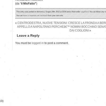
(da “
il MisFatto”
)
This entry was posted on domenica, Giugno 24th, 2012 at 23:54 and is filed under
LegaNord
. You can follow any r
You can
leave a response
, or
trackback
from your own site.
«
CENTRODESTRA, NUOVE TENSIONI: CRESCE LA FRONDA A BE
APPELLO A NAPOLITANO PERCHEâ€™ NOMINI BOCCHINO SENATO
DAI COGLIONI
»
Leave a Reply
You must be
logged in
to post a comment.
)
19)