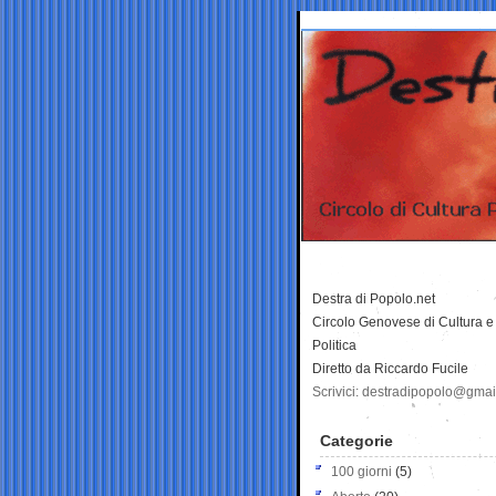
Destra di Popolo.net
Circolo Genovese di Cultura e
Politica
Diretto da Riccardo Fucile
Scrivici: destradipopolo@gma
Categorie
100 giorni
(5)