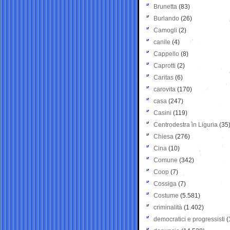
Brunetta
(83)
Burlando
(26)
Camogli
(2)
canile
(4)
Cappello
(8)
Caprotti
(2)
Caritas
(6)
carovita
(170)
casa
(247)
Casini
(119)
Centrodestra in Liguria
(35
Chiesa
(276)
Cina
(10)
Comune
(342)
Coop
(7)
Cossiga
(7)
Costume
(5.581)
criminalità
(1.402)
democratici e progressisti
(