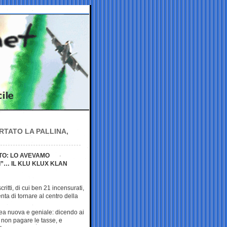
RTATO LA PALLINA,
TO: LO AVEVAMO
”… IL KLU KLUX KLAN
critti, di cui ben 21 incensurati,
nta di tornare al centro della
dea nuova e geniale: dicendo ai
i non pagare le tasse, e