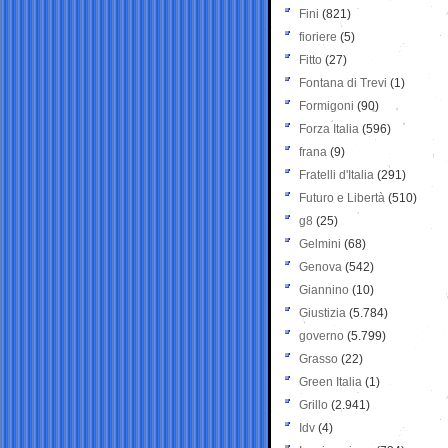
Fini
(821)
fioriere
(5)
Fitto
(27)
Fontana di Trevi
(1)
Formigoni
(90)
Forza Italia
(596)
frana
(9)
Fratelli d'Italia
(291)
Futuro e Libertà
(510)
g8
(25)
Gelmini
(68)
Genova
(542)
Giannino
(10)
Giustizia
(5.784)
governo
(5.799)
Grasso
(22)
Green Italia
(1)
Grillo
(2.941)
Idv
(4)