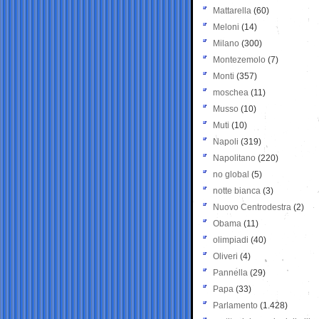
Mattarella
(60)
Meloni
(14)
Milano
(300)
Montezemolo
(7)
Monti
(357)
moschea
(11)
Musso
(10)
Muti
(10)
Napoli
(319)
Napolitano
(220)
no global
(5)
notte bianca
(3)
Nuovo Centrodestra
(2)
Obama
(11)
olimpiadi
(40)
Oliveri
(4)
Pannella
(29)
Papa
(33)
Parlamento
(1.428)