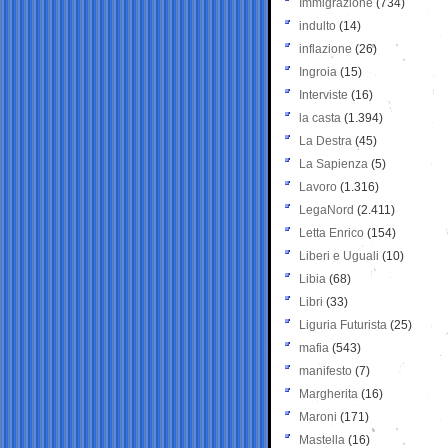
Immigrazione
(734)
indulto
(14)
inflazione
(26)
Ingroia
(15)
Interviste
(16)
la casta
(1.394)
La Destra
(45)
La Sapienza
(5)
Lavoro
(1.316)
LegaNord
(2.411)
Letta Enrico
(154)
Liberi e Uguali
(10)
Libia
(68)
Libri
(33)
Liguria Futurista
(25)
mafia
(543)
manifesto
(7)
Margherita
(16)
Maroni
(171)
Mastella
(16)