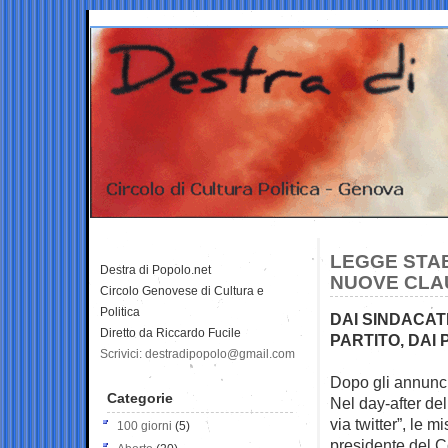
LEGGE STABI
Destra di Popolo.net
NUOVE CLA
Circolo Genovese di Cultura e
Politica
DAI SINDACATI
Diretto da Riccardo Fucile
PARTITO, DAI 
Scrivici: destradipopolo@gmail.com
Dopo gli annunci,
Categorie
Nel day-after del
via twitter”, le 
100 giorni
(5)
presidente del C