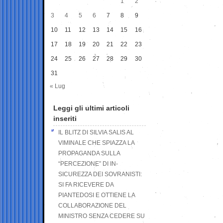
1
2
3
4
5
6
7
8
9
10
11
12
13
14
15
16
17
18
19
20
21
22
23
24
25
26
27
28
29
30
31
« Lug
Leggi gli ultimi articoli
inseriti
IL BLITZ DI SILVIA SALIS AL
VIMINALE CHE SPIAZZA LA
PROPAGANDA SULLA
“PERCEZIONE” DI IN-
SICUREZZA DEI SOVRANISTI:
SI FA RICEVERE DA
PIANTEDOSI E OTTIENE LA
COLLABORAZIONE DEL
MINISTRO SENZA CEDERE SU