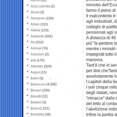
Aborto
(20)
ministro dell’E
Acca Larentia
(2)
fanno il pieno di 
Alcool
(3)
Il malcontento è 
Alemanno
(150)
agli industriali, 
Alfano
(315)
colleghi di parti
Alitalia
(123)
pensionati agli st
Ambiente
(341)
A distanza di 48 
AN
(210)
più” fa perdere l
mentre i ministr
Animali
(74)
impegnati tutto 
Arancioni
(2)
manovra.
arte
(175)
Tant’è che in ser
Attentato
(329)
per dire che”fan
Auguri
(13)
assolutamente lo
Batini
(3)
I capitoli della 
Berlusconi
(4.295)
i soli cinque mil
Bersani
(234)
degli statali, nes
Biasotti
(12)
“minacce” dalle q
Boldrini
(4)
del tetto al cont
Bossi
(1.221)
l’abolizione indi
Infine la partita
Brambilla
(38)