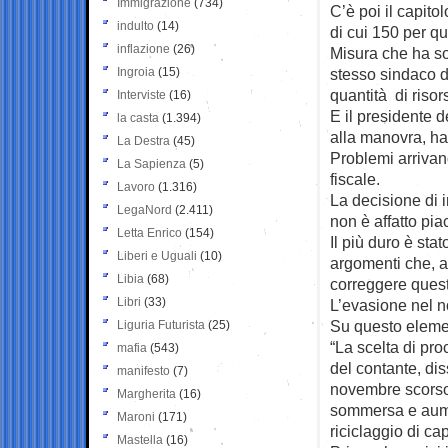
Immigrazione
(734)
C’è poi il capito
indulto
(14)
di cui 150 per q
inflazione
(26)
Misura che ha sol
Ingroia
(15)
stesso sindaco di
quantità di risor
Interviste
(16)
E il presidente d
la casta
(1.394)
alla manovra, ha
La Destra
(45)
Problemi arrivano
La Sapienza
(5)
fiscale.
Lavoro
(1.316)
La decisione di i
LegaNord
(2.411)
non è affatto pia
Letta Enrico
(154)
Il più duro è sta
Liberi e Uguali
(10)
argomenti che, al
Libia
(68)
correggere ques
Libri
(33)
L’evasione nel 
Su questo elemen
Liguria Futurista
(25)
“La scelta di pr
mafia
(543)
del contante, dis
manifesto
(7)
novembre scorso,
Margherita
(16)
sommersa e aumen
Maroni
(171)
riciclaggio di cap
Mastella
(16)