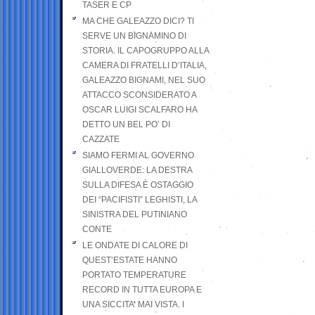
TASER E CP
MA CHE GALEAZZO DICI? TI
SERVE UN BIGNAMINO DI
STORIA. IL CAPOGRUPPO ALLA
CAMERA DI FRATELLI D’ITALIA,
GALEAZZO BIGNAMI, NEL SUO
ATTACCO SCONSIDERATO A
OSCAR LUIGI SCALFARO HA
DETTO UN BEL PO’ DI
CAZZATE
SIAMO FERMI AL GOVERNO
GIALLOVERDE: LA DESTRA
SULLA DIFESA È OSTAGGIO
DEI “PACIFISTI” LEGHISTI, LA
SINISTRA DEL PUTINIANO
CONTE
LE ONDATE DI CALORE DI
QUEST’ESTATE HANNO
PORTATO TEMPERATURE
RECORD IN TUTTA EUROPA E
UNA SICCITA’ MAI VISTA. I