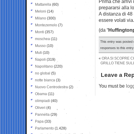
Prima che arrivi 
Mattarella
(60)
prepararsi alla lo
Meloni
(14)
A distanza di 48
Milano
(300)
essere volati via.
Montezemolo
(7)
(da “
Huffington
Monti
(357)
moschea
(11)
This entry was posted o
Musso
(10)
responses to this entr
Muti
(10)
«
ORA SI SCOPRE C
Napoli
(319)
GRILLO TIENE SUL
Napolitano
(220)
no global
(5)
Leave a Rep
notte bianca
(3)
You must be
log
Nuovo Centrodestra
(2)
Obama
(11)
olimpiadi
(40)
Oliveri
(4)
Pannella
(29)
Papa
(33)
Parlamento
(1.428)