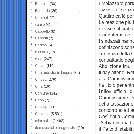
rimpiazzare part
Brunetta
(83)
“azzerate” senz
Burlando
(26)
Quattro caffè per 
Camogli
(2)
La reazione più f
canile
(4)
messo sul piatto 
Cappello
(8)
evidentemente.
Caprotti
(2)
I sindacati hann
Caritas
(6)
definiscono senz
carovita
(170)
sentenza della C
casa
(247)
contrattuale degl
Abolizione Imu.
Casini
(119)
Il day after di 
Centrodestra in Liguria
(35)
alla Commissione
Chiesa
(276)
ha titolo per ent
Cina
(10)
I rilievi ufficial
Comune
(342)
Commissione Ue n
Coop
(7)
della tassazione s
Cossiga
(7)
concorrono ad au
Costume
(5.581)
Così dalla Commi
criminalità
(1.402)
“Abbiamo una base
democratici e progressisti
(19)
il Patto di stabil