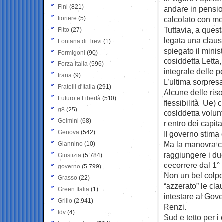
Fini
(821)
andare in pensio
fioriere
(5)
calcolato con me
Tuttavia, a quest
Fitto
(27)
legata una clauso
Fontana di Trevi
(1)
spiegato il minis
Formigoni
(90)
cosiddetta Letta,
Forza Italia
(596)
integrale delle pe
frana
(9)
L’ultima sorpres
Fratelli d'Italia
(291)
Alcune delle riso
Futuro e Libertà
(510)
flessibilità Ue) 
g8
(25)
cosiddetta volunt
Gelmini
(68)
rientro dei capita
Genova
(542)
Il governo stima 
Ma la manovra co
Giannino
(10)
raggiungere i due
Giustizia
(5.784)
decorrere dal 1°
governo
(5.799)
Non un bel colpo
Grasso
(22)
“azzerato” le cla
Green Italia
(1)
intestare al Gove
Grillo
(2.941)
Renzi.
Idv
(4)
Sud e tetto per i 