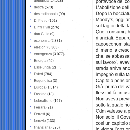
denuncia
(14.528)
portavoce dei c
L’abolizione dell
destra
(573)
Dopo la bocciatu
destradipopolo
(99)
Moody’s, oggi an
Di Pietro
(101)
sul taglio della 
Diritti civili
(276)
Quei consumi ch
don Gallo
(9)
rilanciati. Eppu
economia
(2.331)
capoeconomista O
elezioni
(3.303)
di meno la cresci
emergenza
(3.077)
che, se abbassat
Energia
(45)
sul lavoro”, ave
Esselunga
(2)
strada arriva an
impegno sulla ta
Esteri
(784)
Capitolo pension
Eugenetica
(3)
Già prima del va
Europa
(1.314)
flessibilità in u
Fassino
(13)
Non aveva previs
federalismo
(167)
sotto la quale no
Ferrara
(21)
Cdm valesse a pa
Ferretti
(6)
Non solo: il Gov
ferrovie
(133)
così un capitolo
finanziaria
(325)
in vigore l’opzio