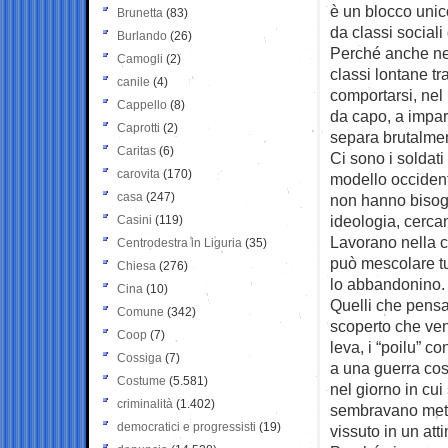
è un blocco unico
Brunetta
(83)
da classi sociali
Burlando
(26)
Perché anche neg
Camogli
(2)
classi lontane tr
canile
(4)
comportarsi, nel 
Cappello
(8)
da capo, a impara
Caprotti
(2)
separa brutalme
Caritas
(6)
Ci sono i soldati
carovita
(170)
modello occidenta
casa
(247)
non hanno bisog
ideologia, cercan
Casini
(119)
Lavorano nella co
Centrodestra in Liguria
(35)
può mescolare tutt
Chiesa
(276)
lo abbandonino. E
Cina
(10)
Quelli che pensa
Comune
(342)
scoperto che veni
Coop
(7)
leva, i “poilu” c
Cossiga
(7)
a una guerra co
Costume
(5.581)
nel giorno in cui
criminalità
(1.402)
sembravano metal
democratici e progressisti
(19)
vissuto in un att