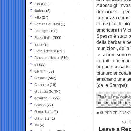
Fini
(821)
Adesso gli invas
fioriere
(5)
domande. È perchè
larghezza come pr
Fitto
(27)
come i fucili, pi
Fontana di Trevi
(1)
americani in Viet
Formigoni
(90)
Spesso è stato pr
Forza Italia
(596)
della barbarie be
frana
(9)
munizioni, della 
Fratelli d'Italia
(291)
le razioni sono 
Futuro e Libertà
(510)
corrotti; che mun
g8
(25)
truppe d’assalto
Gelmini
(68)
pianure ancora in
Genova
(542)
emanano una tan
(da la Stampa)
Giannino
(10)
Giustizia
(5.784)
This entry was posted 
governo
(5.799)
responses to this entr
Grasso
(22)
Green Italia
(1)
«
SUPER ZELENSKY: 
Grillo
(2.941)
SALE
Idv
(4)
Leave a Rep