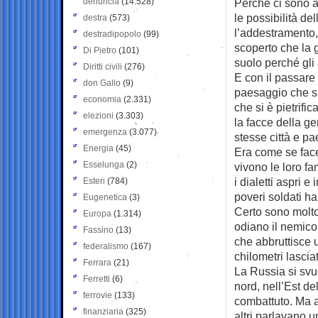
denuncia
(14.528)
Perché ci sono a
le possibilità del
destra
(573)
l’addestramento,
destradipopolo
(99)
scoperto che la g
Di Pietro
(101)
suolo perché gli 
Diritti civili
(276)
E con il passare d
don Gallo
(9)
paesaggio che si
economia
(2.331)
che si è pietrifi
elezioni
(3.303)
la facce della ge
emergenza
(3.077)
stesse città e pa
Energia
(45)
Era come se face
Esselunga
(2)
vivono le loro fa
i dialetti aspri 
Esteri
(784)
poveri soldati ha
Eugenetica
(3)
Certo sono molto
Europa
(1.314)
odiano il nemico 
Fassino
(13)
che abbruttisce u
federalismo
(167)
chilometri lasciat
Ferrara
(21)
La Russia si svu
Ferretti
(6)
nord, nell’Est de
ferrovie
(133)
combattuto. Ma al
finanziaria
(325)
altri parlavano u