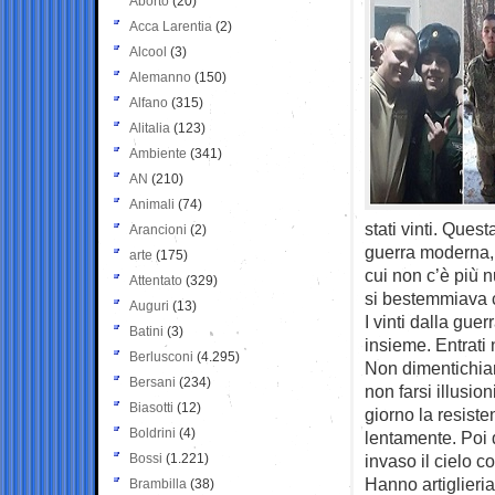
Aborto
(20)
Acca Larentia
(2)
Alcool
(3)
Alemanno
(150)
Alfano
(315)
Alitalia
(123)
Ambiente
(341)
AN
(210)
Animali
(74)
stati vinti. Ques
Arancioni
(2)
guerra moderna, d
arte
(175)
cui non c’è più 
Attentato
(329)
si bestemmiava 
Auguri
(13)
I vinti dalla gue
Batini
(3)
insieme. Entrati
Berlusconi
(4.295)
Non dimentichiam
Bersani
(234)
non farsi illusio
Biasotti
(12)
giorno la resiste
Boldrini
(4)
lentamente. Poi d
Bossi
(1.221)
invaso il cielo c
Hanno artiglieria
Brambilla
(38)