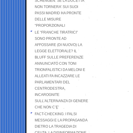
SCHENGEN. SE LA DUCETTA
NON TORNERA’ SUI SUOI
PASSI MADRID HA PRONTE
DELLE MISURE
“PROPORZIONALI
LE “FRANCHE TIRATRICI”
SONO PRONTE AD
AFFOSSARE (DI NUOVO) LA
LEGGE ELETTORALE? IL
BLUFF SULLE PREFERENZE
ANNUNCIATO CON TONI
TRIONFALISTICI DA MELONI E
ALLEATI FA INCAZZARE LE
PARLAMENTARI DEL
CENTRODESTRA,
INCAROGNITE
SULL’ALTERNANZA DI GENERE
CHE NON C’E’
FACT-CHECKING: I FALSI
MESSAGGI E LA PROPAGANDA
DIETRO LA TRAGEDIA DI
CEUTA: LA DISINFORMAZIONE