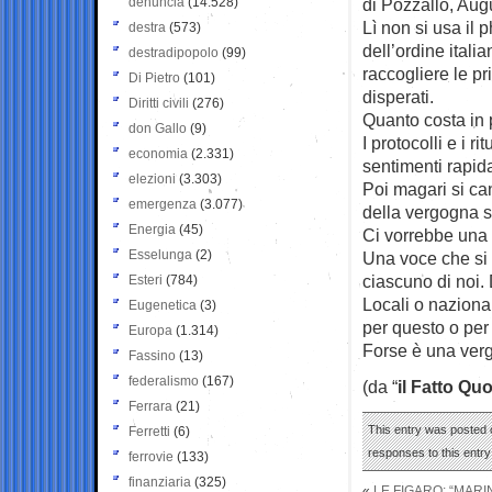
denuncia
(14.528)
di Pozzallo, Aug
Lì non si usa il 
destra
(573)
dell’ordine ital
destradipopolo
(99)
raccogliere le p
Di Pietro
(101)
disperati.
Diritti civili
(276)
Quanto costa in 
don Gallo
(9)
I protocolli e i 
economia
(2.331)
sentimenti rapida
elezioni
(3.303)
Poi magari si can
emergenza
(3.077)
della vergogna s
Energia
(45)
Ci vorrebbe una
Esselunga
(2)
Una voce che si 
ciascuno di noi. 
Esteri
(784)
Locali o naziona
Eugenetica
(3)
per questo o per 
Europa
(1.314)
Forse è una ver
Fassino
(13)
federalismo
(167)
(da “
il Fatto Qu
Ferrara
(21)
This entry was posted o
Ferretti
(6)
responses to this entr
ferrovie
(133)
finanziaria
(325)
«
LE FIGARO: “MARI