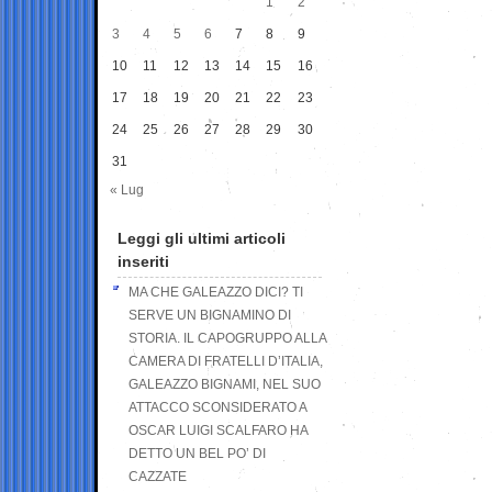
1
2
3
4
5
6
7
8
9
10
11
12
13
14
15
16
17
18
19
20
21
22
23
24
25
26
27
28
29
30
31
« Lug
Leggi gli ultimi articoli
inseriti
MA CHE GALEAZZO DICI? TI
SERVE UN BIGNAMINO DI
STORIA. IL CAPOGRUPPO ALLA
CAMERA DI FRATELLI D’ITALIA,
GALEAZZO BIGNAMI, NEL SUO
ATTACCO SCONSIDERATO A
OSCAR LUIGI SCALFARO HA
DETTO UN BEL PO’ DI
CAZZATE