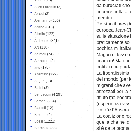
Aborto
(20)
da burocrati che
Acca Larentia
(2)
imporre nulla ai v
Alcool
(3)
membri.
Alemanno
(150)
Persino il presi
Alfano
(315)
europea Jean-Cla
Alitalia
(123)
sulla situazione 
Ambiente
(341)
praticamente solo
AN
(210)
pochissimi itali
Magari ci fosse 
Animali
(74)
bilancio! Ma que
Arancioni
(2)
politici che gui
arte
(175)
La liberalissima
Attentato
(329)
del mondo (per lo
Auguri
(13)
migranti che avev
Batini
(3)
attrezzati per la
Berlusconi
(4.295)
rifiuto maleodor
Bersani
(234)
(esperienza viss
Biasotti
(12)
Poi c’è l’Austria
Boldrini
(4)
La coalizione ro
Bossi
(1.221)
quella che nel d
si è detta pronta 
Brambilla
(38)