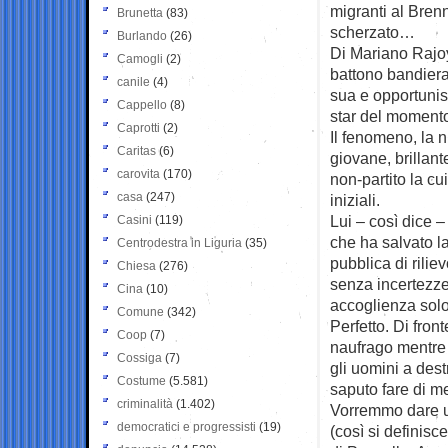
migranti al Bren
Brunetta
(83)
scherzato…
Burlando
(26)
Di Mariano Rajoy
Camogli
(2)
battono bandiera
canile
(4)
sua e opportunist
Cappello
(8)
star del moment
Caprotti
(2)
Il fenomeno, la n
Caritas
(6)
giovane, brillant
carovita
(170)
non-partito la c
casa
(247)
iniziali.
Lui – così dice –
Casini
(119)
che ha salvato la
Centrodestra in Liguria
(35)
pubblica di rilie
Chiesa
(276)
senza incertezze
Cina
(10)
accoglienza solo 
Comune
(342)
Perfetto. Di fro
Coop
(7)
naufrago mentre 
Cossiga
(7)
gli uomini a dest
Costume
(5.581)
saputo fare di me
criminalità
(1.402)
Vorremmo dare u
democratici e progressisti
(19)
(così si definis