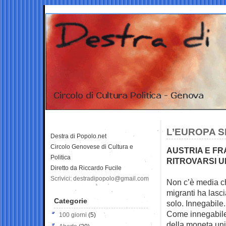
L’EUROPA S
Destra di Popolo.net
Circolo Genovese di Cultura e
AUSTRIA E FR
Politica
RITROVARSI U
Diretto da Riccardo Fucile
Scrivici: destradipopolo@gmail.com
Non c’è media ch
migranti ha
lasci
Categorie
solo. Innegabile.
Come innegabile 
100 giorni
(5)
della moneta uni