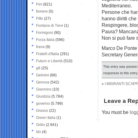
Fini
(821)
Mediterraneo.
fioriere
(5)
Persone che hann
hanno diritti che 
Fitto
(27)
Respingere, bloc
Fontana di Trevi
(1)
Paura? Mancanz
Formigoni
(90)
Non si può fare s
Forza Italia
(596)
frana
(9)
Marco De Ponte
Fratelli d'Italia
(291)
Secretary Genera
Futuro e Libertà
(510)
This entry was posted o
g8
(25)
responses to this entr
Gelmini
(68)
Genova
(542)
«
I MIGRANTI SCAP
Giannino
(10)
Giustizia
(5.784)
Leave a Rep
governo
(5.799)
Grasso
(22)
You must be
log
Green Italia
(1)
Grillo
(2.941)
Idv
(4)