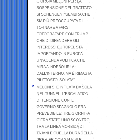
GIORGIA MELONI PER LA
SOSPENSIONE DEL TRATTATO
SI SCHENGEN: “SEMBRA CHE
SIA PIÙ PREOCCUPATA DI
TORNARE A FARSI
FOTOGRAFARE CON TRUMP
CHE DI DIFENDERE GLI
INTERESSI EUROPEI. STA
IMPORTANDO IN EUROPA
UN’AGENDA POLITICA CHE
MIRA A INDEBOLIRLA
DALL’INTERNO. MA È RIMASTA
PIUTTOSTO ISOLATA”
MELONI SI È INFILATA DA SOLA
NEL TUNNEL. L’ESCALATION
DI TENSIONE CON IL
GOVERNO SPAGNOLO ERA
PREVEDIBILE: TRE GIORNI FA
C’ERA STATO UNO SCONTRO
TRA LA LINEA MORBIDA DI
TAJANI E QUELLA DURA DELLA
PREMIER CON SALVINI E