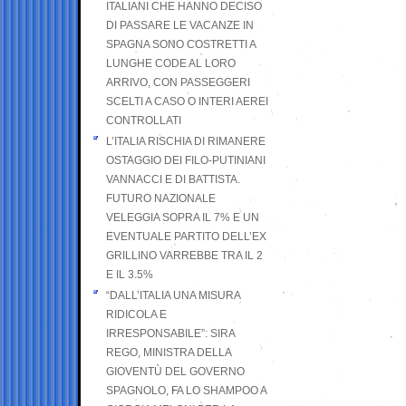
ITALIANI CHE HANNO DECISO
DI PASSARE LE VACANZE IN
SPAGNA SONO COSTRETTI A
LUNGHE CODE AL LORO
ARRIVO, CON PASSEGGERI
SCELTI A CASO O INTERI AEREI
CONTROLLATI
L’ITALIA RISCHIA DI RIMANERE
OSTAGGIO DEI FILO-PUTINIANI
VANNACCI E DI BATTISTA.
FUTURO NAZIONALE
VELEGGIA SOPRA IL 7% E UN
EVENTUALE PARTITO DELL’EX
GRILLINO VARREBBE TRA IL 2
E IL 3.5%
“DALL’ITALIA UNA MISURA
RIDICOLA E
IRRESPONSABILE”: SIRA
REGO, MINISTRA DELLA
GIOVENTÙ DEL GOVERNO
SPAGNOLO, FA LO SHAMPOO A