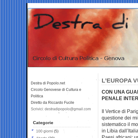
L’EUROPA V
Destra di Popolo.net
Circolo Genovese di Cultura e
CON UNA GUAR
Politica
PENALE INTER
Diretto da Riccardo Fucile
Scrivici: destradipopolo@gmail.com
Il Vertice di Pari
questione dei mi
Categorie
sistematico il m
in Libia dall’Ital
100 giorni
(5)
Paesi africani: 