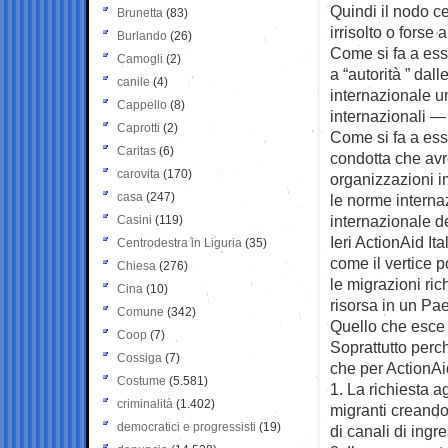
Quindi il nodo ce
Brunetta
(83)
irrisolto o forse 
Burlando
(26)
Come si fa a esse
Camogli
(2)
a “autorità ” dall
canile
(4)
internazionale u
Cappello
(8)
internazionali —
Caprotti
(2)
Come si fa a ess
Caritas
(6)
condotta che avr
carovita
(170)
organizzazioni i
casa
(247)
le norme internaz
internazionale 
Casini
(119)
Ieri ActionAid It
Centrodestra in Liguria
(35)
come il vertice 
Chiesa
(276)
le migrazioni ri
Cina
(10)
risorsa in un Pa
Comune
(342)
Quello che esce 
Coop
(7)
Soprattutto perc
Cossiga
(7)
che per ActionAid
Costume
(5.581)
1. La richiesta a
criminalità
(1.402)
migranti creando 
democratici e progressisti
(19)
di canali di ingre