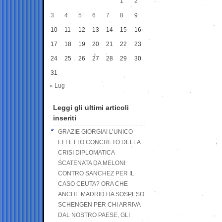
1
2
3
4
5
6
7
8
9
10
11
12
13
14
15
16
17
18
19
20
21
22
23
24
25
26
27
28
29
30
31
« Lug
Leggi gli ultimi articoli
inseriti
GRAZIE GIORGIA! L’UNICO
EFFETTO CONCRETO DELLA
CRISI DIPLOMATICA
SCATENATA DA MELONI
CONTRO SANCHEZ PER IL
CASO CEUTA? ORA CHE
ANCHE MADRID HA SOSPESO
SCHENGEN PER CHI ARRIVA
DAL NOSTRO PAESE, GLI