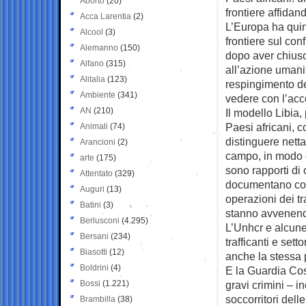
Aborto
(20)
frontiere affidando
Acca Larentia
(2)
L’Europa ha quin
Alcool
(3)
frontiere sul con
Alemanno
(150)
dopo aver chiuso 
Alfano
(315)
all’azione umanit
Alitalia
(123)
respingimento de
Ambiente
(341)
vedere con l’accog
AN
(210)
Il modello Libia
Paesi africani, c
Animali
(74)
distinguere netta
Arancioni
(2)
campo, in modo ch
arte
(175)
sono rapporti di
Attentato
(329)
documentano come
Auguri
(13)
operazioni dei tra
Batini
(3)
stanno avvenend
Berlusconi
(4.295)
L’Unhcr e alcune
Bersani
(234)
trafficanti e sett
Biasotti
(12)
anche la stessa 
Boldrini
(4)
E la Guardia Cos
Bossi
(1.221)
gravi crimini – i
soccorritori dell
Brambilla
(38)