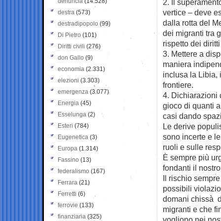
denuncia
(14.528)
2. Il superament
vertice – deve es
destra
(573)
dalla rotta del M
destradipopolo
(99)
dei migranti tra g
Di Pietro
(101)
rispetto dei dirit
Diritti civili
(276)
3. Mettere a disp
don Gallo
(9)
maniera indipende
economia
(2.331)
inclusa la Libia,
elezioni
(3.303)
frontiere.
emergenza
(3.077)
4. Dichiarazioni 
Energia
(45)
gioco di quanti 
Esselunga
(2)
casi dando spazi
Le derive populis
Esteri
(784)
sono incerte e le
Eugenetica
(3)
ruoli e sulle resp
Europa
(1.314)
È sempre più urgen
Fassino
(13)
fondanti il nost
federalismo
(167)
Il rischio sempre
Ferrara
(21)
possibili violazi
Ferretti
(6)
domani chissà do
ferrovie
(133)
migranti e che f
finanziaria
(325)
vogliono nei nos