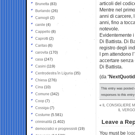
articoli del codi
Brunetta
(83)
Mentre nel primo
Burlando
(26)
anni di carcere,
Camogli
(2)
anni, fino a toc
canile
(4)
notevole.
Cappello
(8)
Evidentemente i 
Caprotti
(2)
Di Battista. Di B
Caritas
(6)
registro degli ind
carovita
(170)
I pm attendono l
casa
(247)
accertare senza o
Di Battista.
Casini
(119)
Centrodestra in Liguria
(35)
(da “
NextQuotid
Chiesa
(276)
Cina
(10)
This entry was posted o
Comune
(342)
responses to this entr
Coop
(7)
«
IL CONSIGLIERE 
Cossiga
(7)
IL VERGO
Costume
(5.581)
Leave a Rep
criminalità
(1.402)
democratici e progressisti
(19)
You must be
log