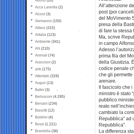
Aborto
(20)
All’attenzione de
Acca Larentia
(2)
post (poi cancell
Alcool
(3)
del MoVimento 5 S
Alemanno
(150)
presa della Bastig
Alfano
(315)
di fare la stessa
Alitalia
(123)
Ma, scrive Repu
Ambiente
(341)
in campo Alfons
AN
(210)
Adesso l’autorizz
prima fila del M
Animali
(74)
della Giustizia. 
Arancioni
(2)
codice penale ch
arte
(175)
che gli permette 
Attentato
(329)
arenare.
Auguri
(13)
Il fascicolo che 
Batini
(3)
ministro è stato 
Berlusconi
(4.295)
pubblico minister
Bersani
(234)
reato nell’inchie
Biasotti
(12)
cambiato la cont
Boldrini
(4)
Repubblica” ad u
Bossi
(1.221)
Repubblica”.
La differenza sta
Brambilla
(38)