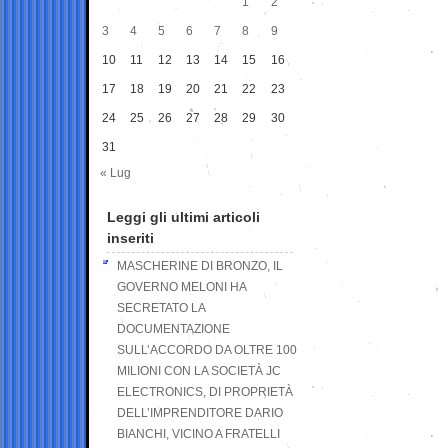
1
2
3
4
5
6
7
8
9
10
11
12
13
14
15
16
17
18
19
20
21
22
23
24
25
26
27
28
29
30
31
« Lug
Leggi gli ultimi articoli
inseriti
MASCHERINE DI BRONZO, IL
GOVERNO MELONI HA
SECRETATO LA
DOCUMENTAZIONE
SULL’ACCORDO DA OLTRE 100
MILIONI CON LA SOCIETÀ JC
ELECTRONICS, DI PROPRIETÀ
DELL’IMPRENDITORE DARIO
BIANCHI, VICINO A FRATELLI