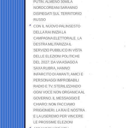
PUTIN: ALMENO 30MILA
NORDCOREANI SARANNO
DISPIEGATI SUL TERRITORIO
RUSSO
CON IL NUOVO PALINSESTO
DELLA RAI INIZIA LA
CAMPAGNA ELETTORALE. LA
DESTRA MILITARIZZA IL
SERVIZIO PUBBLICO IN VISTA
DELLE ELEZIONI POLITICHE
DEL 2027: DA VIA ASIAGO A
SAXA RUBRA, HANNO
INFARCITO DI AMANTI, AMICI E
PERSONAGGI IMPROBABILI
RADIO E TV, STERILIZZANDO
OGNI VOCE NON ORGANICA AL
GOVERNO. IL MESSAGGIO È
CHIARO: NON FACCIAMO
PRIGIONIERI. LA RAI È NOSTRA
E LA USEREMO PER VINCERE
LE PROSSIME ELEZIONI