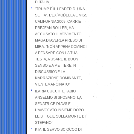
D’ITALIA
“TRUMP È IL LEADER DI UNA
SETTA”. L’EX MODELLA E MISS
CALIFORNIA 2009, CARRIE
PREJEAN BOLLER, HA
ACCUSATO IL MOVIMENTO
MAGA DI AVERLA PRESO DI
MIRA: “NON APPENA COMINCI
A PENSARE CON LA TUA
TESTA, A USARE IL BUON
SENSO E A METTERE IN
DISCUSSIONE LA
NARRAZIONE DOMINANTE,
VIENI EMARGINATO”
ILARIA CUCCHI E FABIO
ANSELMO SI SPOSANO; LA
SENATRICE DI AVS E
L’AVVOCATO INSIEME DOPO
LE BTTGLIE SULLA MORTE DI
STEFANO
KIM, IL SERVO SCIOCCO DI