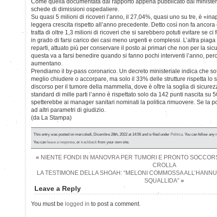
Come quella documentata dal rapporto appena pubblicato dal ministero
schede di dimissioni ospedaliere.
Su quasi 5 milioni di ricoveri l’anno, il 27,04%, quasi uno su tre, è «in
leggera crescita rispetto all’anno precedente. Detto così non fa ancora ef
tratta di oltre 1,3 milioni di ricoveri che si sarebbero potuti evitare se ci
in grado di farsi carico dei casi meno urgenti e complessi. L’altra piaga
reparti, attuato più per conservare il posto ai primari che non per la sic
questa va a farsi benedire quando si fanno pochi interventi l’anno, perc
aumentano.
Prendiamo il by-pass coronarico. Un decreto ministeriale indica che sot
meglio chiudere o accorpare, ma solo il 33% delle strutture rispetta lo 
discorso per il tumore della mammella, dove è oltre la soglia di sicurez
standard di mille parti l’anno è rispettato solo da 142 punti nascita su 5
spetterebbe ai manager sanitari nominati la politica rimuovere. Se la p
ad altri parametri di giudizio.
(da La Stampa)
This entry was posted on mercoledì, Dicembre 28th, 2022 at 14:56 and is filed under
Politica
. You can follow any 
You can
leave a response
, or
trackback
from your own site.
«
NIENTE FONDI IN MANOVRA PER TUMORI E PRONTO SOCCORSO,
CROLLA
LA TESTIMONE DELLA SHOAH: “MELONI COMMOSSA ALL’HANNU
SQUALLIDA”
»
Leave a Reply
You must be
logged in
to post a comment.