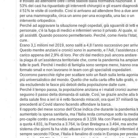
è trovato ad attendere oltre i limiti stabiliti dalla normativa nazionale. Il
53% dei casi ha riguardato gli interventi chirurgici e gli esami diagnosti
il 51% le visite di controllo. Cosi si arrivano ad attendere fino a due ann
per una mammografia, circa un anno per una ecografia, una tac o un
intervento ortopedico.
Perché ad aggravare la situazione negli ospedali, già sguarniti di letti 
personale, c’è la fuga di medici e infermieri verso il privato. Al quale,
gli assistiti. Quando possono permetterselo. Perché, come rivela l’Istat, 
cure.
Erano 3,1 milioni nel 2019, sono saliti a 4,8 l’anno successivo per arri
Questo mentre anziani e cronici sono in aumento, e l’Adi, l’assistenza do
carico appena del 2,9% di loro. Per chi dal medico può ancora andare
la piaga di un’assistenza territoriale che, come la pandemia ha ampia
tutte le parti. Perché i medici di famiglia sono sempre meno, hanno orari
formato small e non lavorano in team con gli specialisti ospedalieri.
Occorrono parecchie righe per scattare solo un flash sulla lenta agonia 
più universalistico del mondo. Quello che sulla carta offre tutto gratis, o 
sta escludendo le fasce più deboli della popolazione dalle cure.
Perché il tempo passa, la popolazione anziana e i malati cronici aume
seguono il passo della domanda di salute. Così, se grazie anche alla br
della salute fino a ieri si è retto facendo miracoli, ora quei 37 miliardi ta
precedenti al Covid stanno facendo affondare la barca.
Il rapporto del mese scorso dell’Ocse indica che durante la pandemia t
aumentato la spesa sanitaria, ma l’Italia resta comunque sotto la medi
pro-capite contro una media europea di 3.159. Ma con Paesi equiparab
a quota 4.831, la Francia a 3.764, la Gran Bretagna a 3.494, ma anche l
sistema che giorni fa ha visto attuare il primo sciopero degli infermieri 
sempre secondo l’Ocse, l’Italia è fanalino di coda in Europa per prestaz