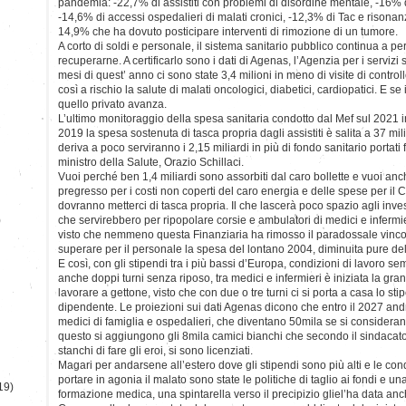
pandemia: -22,7% di assistiti con problemi di disordine mentale, -16% 
-14,6% di accessi ospedalieri di malati cronici, -12,3% di Tac e risona
14,9% che ha dovuto posticipare interventi di rimozione di un tumore.
A corto di soldi e personale, il sistema sanitario pubblico continua a p
recuperarne. A certificarlo sono i dati di Agenas, l’Agenzia per i servizi 
mesi di quest’ anno ci sono state 3,4 milioni in meno di visite di control
così a rischio la salute di malati oncologici, diabetici, cardiopatici. E se
quello privato avanza.
L’ultimo monitoraggio della spesa sanitaria condotto dal Mef sul 2021 i
2019 la spesa sostenuta di tasca propria dagli assistiti è salita a 37 mi
deriva a poco serviranno i 2,15 miliardi in più di fondo sanitario portat
ministro della Salute, Orazio Schillaci.
Vuoi perché ben 1,4 miliardi sono assorbiti dal caro bollette e vuoi anc
pregresso per i costi non coperti del caro energia e delle spese per il 
dovranno metterci di tasca propria. Il che lascerà poco spazio agli inve
)
che servirebbero per ripopolare corsie e ambulatori di medici e infermi
visto che nemmeno questa Finanziaria ha rimosso il paradossale vinco
superare per il personale la spesa del lontano 2004, diminuita pure de
E così, con gli stipendi tra i più bassi d’Europa, condizioni di lavoro
anche doppi turni senza riposo, tra medici e infermieri è iniziata la gr
lavorare a gettone, visto che con due o tre turni ci si porta a casa lo st
dipendente. Le proiezioni sui dati Agenas dicono che entro il 2027 an
medici di famiglia e ospedalieri, che diventano 50mila se si consideran
questo si aggiungono gli 8mila camici bianchi che secondo il sindacat
stanchi di fare gli eroi, si sono licenziati.
Magari per andarsene all’estero dove gli stipendi sono più alti e le cond
portare in agonia il malato sono state le politiche di taglio ai fondi e 
19)
formazione medica, una spintarella verso il precipizio gliel’ha data an