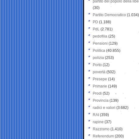
partito del popolo della libe
(30)
Partito Democratico
(1.034)
PD
(1.188)
PdL
(2.781)
pedofilia
(25)
Pensioni
(129)
Politica
(40.855)
polizia
(253)
Porto
(12)
povertà
(502)
Presepe
(14)
Primarie
(149)
Prodi
(52)
Provincia
(139)
radici e valori
(3.682)
RAI
(359)
rapine
(37)
Razzismo
(1.410)
Referendum
(200)