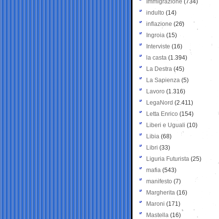
Immigrazione
(734)
indulto
(14)
inflazione
(26)
Ingroia
(15)
Interviste
(16)
la casta
(1.394)
La Destra
(45)
La Sapienza
(5)
Lavoro
(1.316)
LegaNord
(2.411)
Letta Enrico
(154)
Liberi e Uguali
(10)
Libia
(68)
Libri
(33)
Liguria Futurista
(25)
mafia
(543)
manifesto
(7)
Margherita
(16)
Maroni
(171)
Mastella
(16)