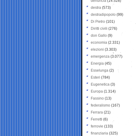
denuncia
(14.528)
destra
(573)
destradipopolo
(99)
Di Pietro
(101)
Diritti civili
(276)
don Gallo
(9)
economia
(2.331)
elezioni
(3.303)
emergenza
(3.077)
Energia
(45)
Esselunga
(2)
Esteri
(784)
Eugenetica
(3)
Europa
(1.314)
Fassino
(13)
federalismo
(167)
Ferrara
(21)
Ferretti
(6)
ferrovie
(133)
finanziaria
(325)