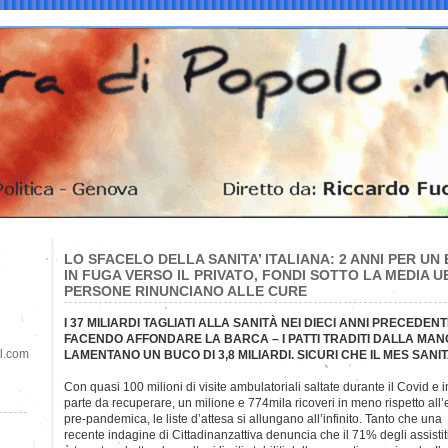
LO SFACELO DELLA SANITA’ ITALIANA: 2 ANNI PER UN 
IN FUGA VERSO IL PRIVATO, FONDI SOTTO LA MEDIA UE 
PERSONE RINUNCIANO ALLE CURE
I 37 MILIARDI TAGLIATI ALLA SANITÀ NEI DIECI ANNI PRECEDEN
FACENDO AFFONDARE LA BARCA – I PATTI TRADITI DALLA MAN
il.com
LAMENTANO UN BUCO DI 3,8 MILIARDI. SICURI CHE IL MES SAN
Con quasi 100 milioni di visite ambulatoriali saltate durante il Covid e i
parte da recuperare, un milione e 774mila ricoveri in meno rispetto all’
pre-pandemica, le liste d’attesa si allungano all’infinito. Tanto che una
recente indagine di Cittadinanzattiva denuncia che il 71% degli assistiti