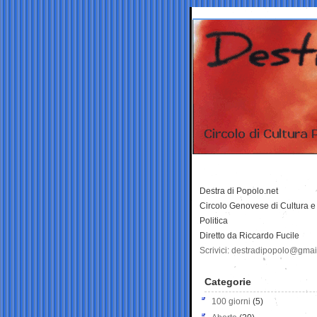
Destra di Popolo.net
Circolo Genovese di Cultura e
Politica
Diretto da Riccardo Fucile
Scrivici: destradipopolo@gma
Categorie
100 giorni
(5)