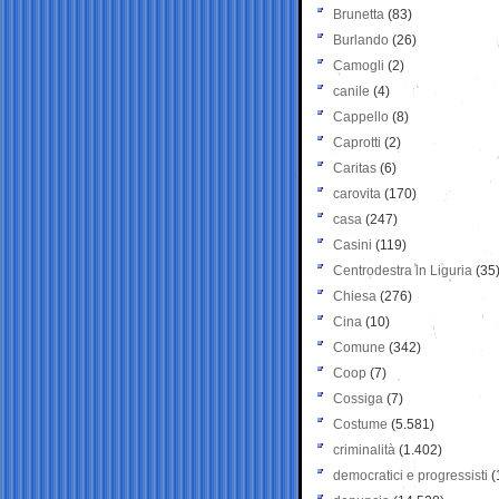
Brunetta
(83)
Burlando
(26)
Camogli
(2)
canile
(4)
Cappello
(8)
Caprotti
(2)
Caritas
(6)
carovita
(170)
casa
(247)
Casini
(119)
Centrodestra in Liguria
(35
Chiesa
(276)
Cina
(10)
Comune
(342)
Coop
(7)
Cossiga
(7)
Costume
(5.581)
criminalità
(1.402)
democratici e progressisti
(