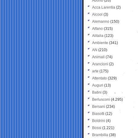
Aborto
(20)
Acca Larentia
(2)
Alcool
(3)
Alemanno
(150)
Alfano
(315)
Alitalia
(123)
Ambiente
(341)
AN
(210)
Animali
(74)
Arancioni
(2)
arte
(175)
Attentato
(329)
Auguri
(13)
Batini
(3)
Berlusconi
(4.295)
Bersani
(234)
Biasotti
(12)
Boldrini
(4)
Bossi
(1.221)
Brambilla
(38)