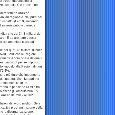
di screening oncologici,
nze eseguite. C’è persino un
erdere terreno anziché
sanitari regionale. Nei primi sei
lo rispetto al 2019, mettendo
 il sistema pubblico arretra,
ndica che dai 34,8 miliardi del
liardi. E ad arginare questa
i faticosamente a casa dal
he per quei 3,8 miliardi di buco
Covid. Soldi che le Regioni
stimenti. A cominciare da quelli
eri. Lavoro di per sé improbo,
lo imposto alla Regioni di non
ll’1,4%.
 sempre più dure che impongono
ande fuga dall’Ssn. Magari per
ipendio mensile di un
dranno in pensione 41mila tra
o anche gli ambulatoriali. A
o Anaao dal 2019 al 2021,
izioni di lavoro migliori. Se a
una cattiva programmazione della
che la disorganizzazione.