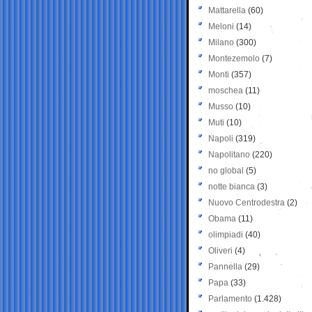
Mattarella
(60)
Meloni
(14)
Milano
(300)
Montezemolo
(7)
Monti
(357)
moschea
(11)
Musso
(10)
Muti
(10)
Napoli
(319)
Napolitano
(220)
no global
(5)
notte bianca
(3)
Nuovo Centrodestra
(2)
Obama
(11)
olimpiadi
(40)
Oliveri
(4)
Pannella
(29)
Papa
(33)
Parlamento
(1.428)