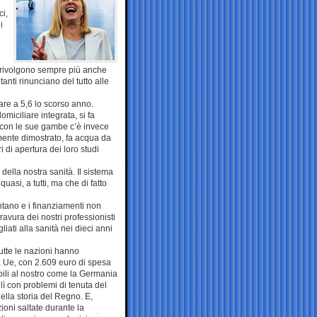
ci,
i
e
 si rivolgono sempre più anche
tanti rinunciano del tutto alle
vare a 5,6 lo scorso anno.
miciliare integrata, si fa
 con le sue gambe c’è invece
mente dimostrato, fa acqua da
 di apertura dei loro studi
della nostra sanità. Il sistema
quasi, a tutti, ma che di fatto
ntano e i finanziamenti non
avura dei nostri professionisti
gliati alla sanità nei dieci anni
utte le nazioni hanno
a Ue, con 2.609 euro di spesa
ili al nostro come la Germania
ì con problemi di tenuta del
della storia del Regno. E,
ioni saltate durante la