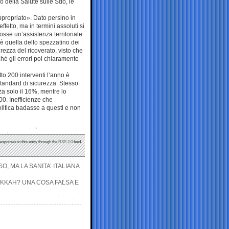
 della Salute sulle Sdo, le
appropriato». Dato persino in
fetto, ma in termini assoluti si
 fosse un’assistenza territoriale
 è quella dello spezzatino dei
urezza del ricoverato, visto che
hé gli errori poi chiaramente
to 200 interventi l’anno è
standard di sicurezza. Stesso
za solo il 16%, mentre lo
00. Inefficienze che
olitica badasse a questi e non
responses to this entry through the
RSS 2.0
feed.
 MA LA SANITA’ ITALIANA
KKAH? UNA COSA FALSA E