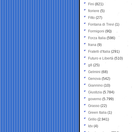
Fini
(821)
fioriere
(5)
Fitto
(27)
Fontana di Trevi
(1)
Formigoni
(90)
Forza Italia
(596)
frana
(9)
Fratelli d'Italia
(291)
Futuro e Libertà
(510)
g8
(25)
Gelmini
(68)
Genova
(542)
Giannino
(10)
Giustizia
(5.784)
governo
(5.799)
Grasso
(22)
Green Italia
(1)
Grillo
(2.941)
Idv
(4)