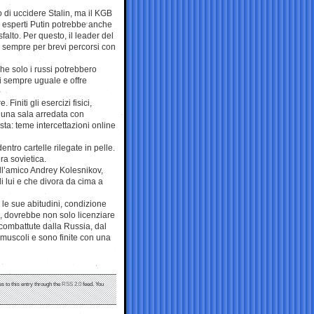
di uccidere Stalin, ma il KGB
i esperti Putin potrebbe anche
alto. Per questo, il leader del
o sempre per brevi percorsi con
he solo i russi potrebbero
si sempre uguale e offre
initi gli esercizi fisici,
n una sala arredata con
ta: teme intercettazioni online
dentro cartelle rilegate in pelle.
ra sovietica.
dell’amico Andrey Kolesnikov,
 lui e che divora da cima a
e sue abitudini, condizione
i, dovrebbe non solo licenziare
 combattute dalla Russia, dal
muscoli e sono finite con una
s to this entry through the
RSS 2.0
feed. You