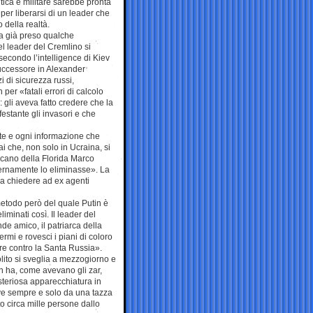
litica e militare sarebbe pronta
per liberarsi di un leader che
 della realtà.
a già preso qualche
el leader del Cremlino si
econdo l’intelligence di Kiev
successore in Alexander
zi di sicurezza russi,
per «fatali errori di calcolo
 gli aveva fatto credere che la
estante gli invasori e che
te e ogni informazione che
ai che, non solo in Ucraina, si
licano della Florida Marco
ernamente lo eliminasse». La
 a chiedere ad ex agenti
metodo però del quale Putin è
iminati così. Il leader del
e amico, il patriarca della
rmi e rovesci i piani di coloro
re contro la Santa Russia».
olito si sveglia a mezzogiorno e
Non ha, come avevano gli zar,
isteriosa apparecchiatura in
eve sempre e solo da una tazza
to circa mille persone dallo