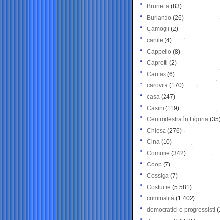
Brunetta
(83)
Burlando
(26)
Camogli
(2)
canile
(4)
Cappello
(8)
Caprotti
(2)
Caritas
(6)
carovita
(170)
casa
(247)
Casini
(119)
Centrodestra in Liguria
(35
Chiesa
(276)
Cina
(10)
Comune
(342)
Coop
(7)
Cossiga
(7)
Costume
(5.581)
criminalità
(1.402)
democratici e progressisti
(