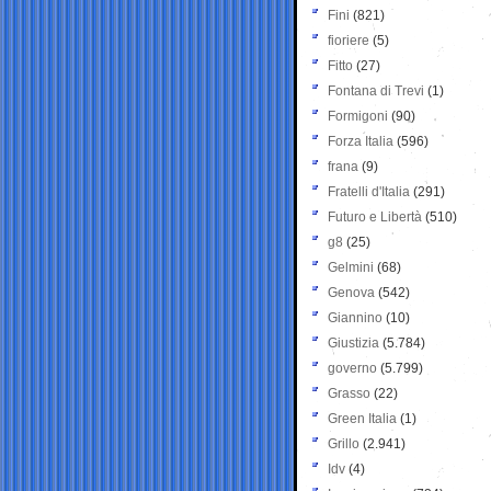
Fini
(821)
fioriere
(5)
Fitto
(27)
Fontana di Trevi
(1)
Formigoni
(90)
Forza Italia
(596)
frana
(9)
Fratelli d'Italia
(291)
Futuro e Libertà
(510)
g8
(25)
Gelmini
(68)
Genova
(542)
Giannino
(10)
Giustizia
(5.784)
governo
(5.799)
Grasso
(22)
Green Italia
(1)
Grillo
(2.941)
Idv
(4)