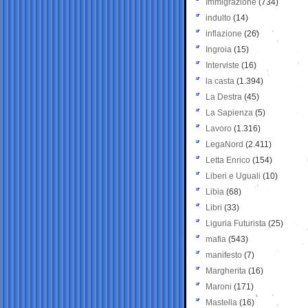
Immigrazione
(734)
indulto
(14)
inflazione
(26)
Ingroia
(15)
Interviste
(16)
la casta
(1.394)
La Destra
(45)
La Sapienza
(5)
Lavoro
(1.316)
LegaNord
(2.411)
Letta Enrico
(154)
Liberi e Uguali
(10)
Libia
(68)
Libri
(33)
Liguria Futurista
(25)
mafia
(543)
manifesto
(7)
Margherita
(16)
Maroni
(171)
Mastella
(16)