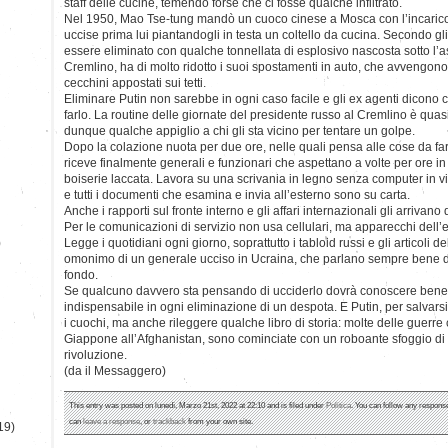
staff delle cucine, temendo forse che ci fosse qualche infiltrato.
Nel 1950, Mao Tse-tung mandò un cuoco cinese a Mosca con l’incarico 
uccise prima lui piantandogli in testa un coltello da cucina. Secondo gl
essere eliminato con qualche tonnellata di esplosivo nascosta sotto l’asf
Cremlino, ha di molto ridotto i suoi spostamenti in auto, che avvengon
cecchini appostati sui tetti.
Eliminare Putin non sarebbe in ogni caso facile e gli ex agenti dicono c
farlo. La routine delle giornate del presidente russo al Cremlino è qua
dunque qualche appiglio a chi gli sta vicino per tentare un golpe.
Dopo la colazione nuota per due ore, nelle quali pensa alle cose da fare. F
riceve finalmente generali e funzionari che aspettano a volte per ore i
boiserie laccata. Lavora su una scrivania in legno senza computer in vis
e tutti i documenti che esamina e invia all’esterno sono su carta.
Anche i rapporti sul fronte interno e gli affari internazionali gli arrivano 
Per le comunicazioni di servizio non usa cellulari, ma apparecchi dell’e
)
Legge i quotidiani ogni giorno, soprattutto i tabloid russi e gli articoli 
omonimo di un generale ucciso in Ucraina, che parlano sempre bene di
fondo.
Se qualcuno davvero sta pensando di ucciderlo dovrà conoscere bene l
indispensabile in ogni eliminazione di un despota. E Putin, per salvars
i cuochi, ma anche rileggere qualche libro di storia: molte delle guerre
Giappone all’Afghanistan, sono cominciate con un roboante sfoggio di 
rivoluzione.
(da il Messaggero)
This entry was posted on lunedì, Marzo 21st, 2022 at 22:10 and is filed under
Politica
. You can follow any response
can
leave a response
, or
trackback
from your own site.
19)