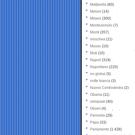
Mattarella
(60)
Meloni
(14)
Milano
(300)
Montezemolo
(7)
Monti
(357)
moschea
(11)
Musso
(10)
Muti
(10)
Napoli
(319)
Napolitano
(220)
no global
(5)
notte bianca
(3)
Nuovo Centrodestra
(2)
Obama
(11)
olimpiadi
(40)
Oliveri
(4)
Pannella
(29)
Papa
(33)
Parlamento
(1.428)