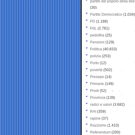
partito del popolo della libe
(30)
Partito Democratico
(1.034)
PD
(1.188)
PdL
(2.781)
pedofilia
(25)
Pensioni
(129)
Politica
(40.833)
polizia
(253)
Porto
(12)
povertà
(502)
Presepe
(14)
Primarie
(149)
Prodi
(52)
Provincia
(139)
radici e valori
(3.682)
RAI
(359)
rapine
(37)
Razzismo
(1.410)
Referendum
(200)