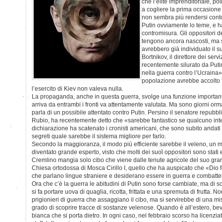
che l’élite imprenditoriale, po
a cogliere la prima occasione 
non sembra più rendersi conto
Putin ovviamente lo teme, e h
contromisura. Gli oppositori d
tengono ancora nascosti, ma s
avrebbero già individuato il 
Bortnikov, il direttore dei servi
recentemente silurato da Putin 
nella guerra contro l’Ucraina»:
popolazione avrebbe accolto f
l’esercito di Kiev non valeva nulla.
La propaganda, anche in questa guerra, svolge una funzione importan
arriva da entrambi i fronti va attentamente valutata. Ma sono giorni orm
parla di un possibile attentato contro Putin. Persino il senatore repubb
Rubio, ha recentemente detto che «sarebbe fantastico se qualcuno int
dichiarazione ha scatenato i cronisti americani, che sono subito andati
segreti quale sarebbe il sistema migliore per farlo.
Secondo la maggioranza, il modo più efficiente sarebbe il veleno, un 
diventato grande esperto, visto che molti dei suoi oppositori sono stati el
Cremlino mangia solo cibo che viene dalle tenute agricole del suo grand
Chiesa ortodossa di Mosca Cirillo I, quello che ha auspicato che «Dio fe
che parlano lingue straniere e desiderano essere in guerra e combatte
Ora che c’è la guerra le abitudini di Putin sono forse cambiate, ma di s
si fa portare uova di quaglia, ricotta, frittata e una spremuta di frutta. 
prigionieri di guerra che assaggiano il cibo, ma si servirebbe di una m
grado di scoprire tracce di sostanze velenose. Quando è all’estero, b
bianca che si porta dietro. In ogni caso, nel febbraio scorso ha licenzia