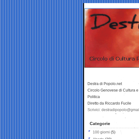
Destra di Popolo.net
Circolo Genovese di Cultura e
Politica
Diretto da Riccardo Fucile
Scrivici: destradipopolo@gma
Categorie
100 giorni
(5)