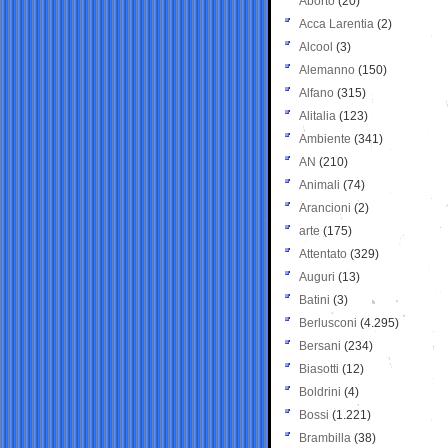
Aborto
(20)
Acca Larentia
(2)
Alcool
(3)
Alemanno
(150)
Alfano
(315)
Alitalia
(123)
Ambiente
(341)
AN
(210)
Animali
(74)
Arancioni
(2)
arte
(175)
Attentato
(329)
Auguri
(13)
Batini
(3)
Berlusconi
(4.295)
Bersani
(234)
Biasotti
(12)
Boldrini
(4)
Bossi
(1.221)
Brambilla
(38)