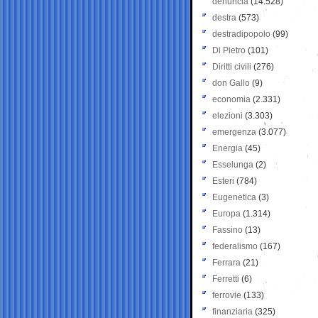
denuncia
(14.528)
destra
(573)
destradipopolo
(99)
Di Pietro
(101)
Diritti civili
(276)
don Gallo
(9)
economia
(2.331)
elezioni
(3.303)
emergenza
(3.077)
Energia
(45)
Esselunga
(2)
Esteri
(784)
Eugenetica
(3)
Europa
(1.314)
Fassino
(13)
federalismo
(167)
Ferrara
(21)
Ferretti
(6)
ferrovie
(133)
finanziaria
(325)