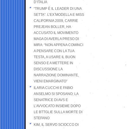
D’ITALIA
“TRUMP È IL LEADER DI UNA
SETTA”. L’EX MODELLA E MISS
CALIFORNIA 2009, CARRIE
PREJEAN BOLLER, HA
ACCUSATO IL MOVIMENTO
MAGA DI AVERLA PRESO DI
MIRA: “NON APPENA COMINCI
A PENSARE CON LA TUA
TESTA, A USARE IL BUON
SENSO E A METTERE IN
DISCUSSIONE LA
NARRAZIONE DOMINANTE,
VIENI EMARGINATO”
ILARIA CUCCHI E FABIO
ANSELMO SI SPOSANO; LA
SENATRICE DI AVS E
L’AVVOCATO INSIEME DOPO
LE BTTGLIE SULLA MORTE DI
STEFANO
KIM, IL SERVO SCIOCCO DI