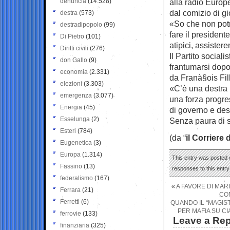
denuncia
(14.528)
alla radio Europ
dal comizio di gi
destra
(573)
«So che non potr
destradipopolo
(99)
fare il presiden
Di Pietro
(101)
atipici, assister
Diritti civili
(276)
Il Partito social
don Gallo
(9)
frantumarsi dop
economia
(2.331)
da Franà§ois Fil
elezioni
(3.303)
«C’è una destra 
emergenza
(3.077)
una forza progre
Energia
(45)
di governo e dest
Esselunga
(2)
Senza paura di sf
Esteri
(784)
(da “
il Corriere 
Eugenetica
(3)
Europa
(1.314)
This entry was posted o
Fassino
(13)
responses to this entr
federalismo
(167)
«
A FAVORE DI MAR
Ferrara
(21)
CO
Ferretti
(6)
QUANDO IL “MAGIS
PER MAFIA SU CI
ferrovie
(133)
Leave a Rep
finanziaria
(325)