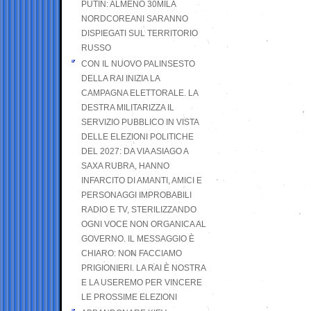
PUTIN: ALMENO 30MILA
NORDCOREANI SARANNO
DISPIEGATI SUL TERRITORIO
RUSSO
CON IL NUOVO PALINSESTO
DELLA RAI INIZIA LA
CAMPAGNA ELETTORALE. LA
DESTRA MILITARIZZA IL
SERVIZIO PUBBLICO IN VISTA
DELLE ELEZIONI POLITICHE
DEL 2027: DA VIA ASIAGO A
SAXA RUBRA, HANNO
INFARCITO DI AMANTI, AMICI E
PERSONAGGI IMPROBABILI
RADIO E TV, STERILIZZANDO
OGNI VOCE NON ORGANICA AL
GOVERNO. IL MESSAGGIO È
CHIARO: NON FACCIAMO
PRIGIONIERI. LA RAI È NOSTRA
E LA USEREMO PER VINCERE
LE PROSSIME ELEZIONI