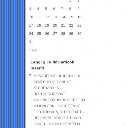
1
2
3
4
5
6
7
8
9
10
11
12
13
14
15
16
17
18
19
20
21
22
23
24
25
26
27
28
29
30
31
« Lug
Leggi gli ultimi articoli
inseriti
MASCHERINE DI BRONZO, IL
GOVERNO MELONI HA
SECRETATO LA
DOCUMENTAZIONE
SULL’ACCORDO DA OLTRE 100
MILIONI CON LA SOCIETÀ JC
ELECTRONICS, DI PROPRIETÀ
DELL’IMPRENDITORE DARIO
BIANCHI, VICINO A FRATELLI