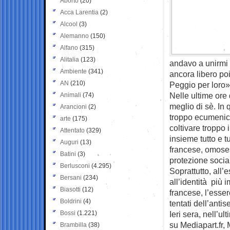
Aborto
(20)
Acca Larentia
(2)
Alcool
(3)
Alemanno
(150)
Alfano
(315)
Alitalia
(123)
andavo a unirmi 
Ambiente
(341)
ancora libero po
AN
(210)
Peggio per loro»
Nelle ultime ore
Animali
(74)
meglio di sè. In 
Arancioni
(2)
troppo ecumenico,
arte
(175)
coltivare troppo
Attentato
(329)
insieme tutto e tu
Auguri
(13)
francese, omosess
Batini
(3)
protezione socia
Berlusconi
(4.295)
Soprattutto, all’
Bersani
(234)
all’identità più 
Biasotti
(12)
francese, l’esser
Boldrini
(4)
tentati dell’anti
Bossi
(1.221)
Ieri sera, nell’ul
su Mediapart.fr,
Brambilla
(38)