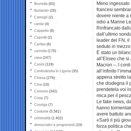
Meno ingessato e 
Brunetta
(83)
francesi sembrano
Burlando
(26)
dovere niente a 
Camogli
(2)
odio a Marine Le
canile
(4)
Rinfrancato dalla
Cappello
(8)
dall’ultimo sonda
Caprotti
(2)
leader del FN, il
Caritas
(6)
seduto in mezzo 
carovita
(170)
È stato un bilan
casa
(247)
all’Eliseo che si
Macron –. I conti
Casini
(119)
all’infinito l’i
Centrodestra in Liguria
(35)
appena stretto la
Chiesa
(276)
che disdegna il 
Cina
(10)
prendetela voi in
Comune
(342)
mica per il pesc
Coop
(7)
Le fake news, da 
Cossiga
(7)
hanno tormentat
Costume
(5.581)
avere battuto anc
criminalità
(1.402)
«Sarò il più gio
democratici e progressisti
(19)
forza politica c