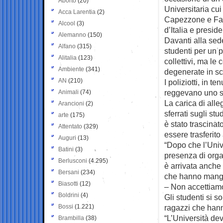
Aborto
(20)
Universitaria cui
Acca Larentia
(2)
Capezzone e Fab
Alcool
(3)
d’Italia e presid
Alemanno
(150)
Davanti alla sede
Alfano
(315)
studenti per un p
Alitalia
(123)
collettivi, ma l
Ambiente
(341)
degenerate in sco
AN
(210)
I poliziotti, in 
reggevano uno st
Animali
(74)
La carica di all
Arancioni
(2)
sferrati sugli stu
arte
(175)
è stato trascina
Attentato
(329)
essere trasferito
Auguri
(13)
“Dopo che l’Unive
Batini
(3)
presenza di orga
Berlusconi
(4.295)
è arrivata anche 
Bersani
(234)
che hanno mangan
Biasotti
(12)
– Non accettiamo
Boldrini
(4)
Gli studenti si s
Bossi
(1.221)
ragazzi che hann
“L’Università dev
Brambilla
(38)