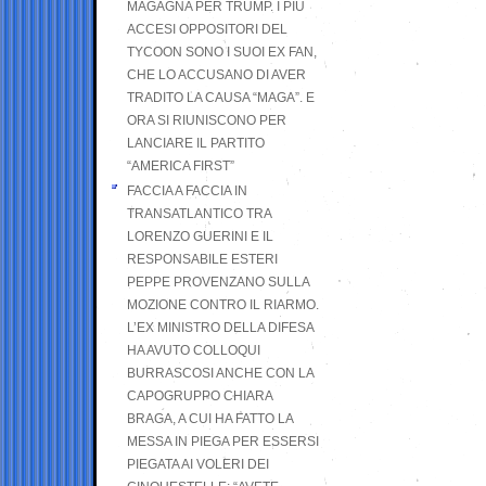
MAGAGNA PER TRUMP. I PIÙ
ACCESI OPPOSITORI DEL
TYCOON SONO I SUOI EX FAN,
CHE LO ACCUSANO DI AVER
TRADITO LA CAUSA “MAGA”. E
ORA SI RIUNISCONO PER
LANCIARE IL PARTITO
“AMERICA FIRST”
FACCIA A FACCIA IN
TRANSATLANTICO TRA
LORENZO GUERINI E IL
RESPONSABILE ESTERI
PEPPE PROVENZANO SULLA
MOZIONE CONTRO IL RIARMO.
L’EX MINISTRO DELLA DIFESA
HA AVUTO COLLOQUI
BURRASCOSI ANCHE CON LA
CAPOGRUPPO CHIARA
BRAGA, A CUI HA FATTO LA
MESSA IN PIEGA PER ESSERSI
PIEGATA AI VOLERI DEI