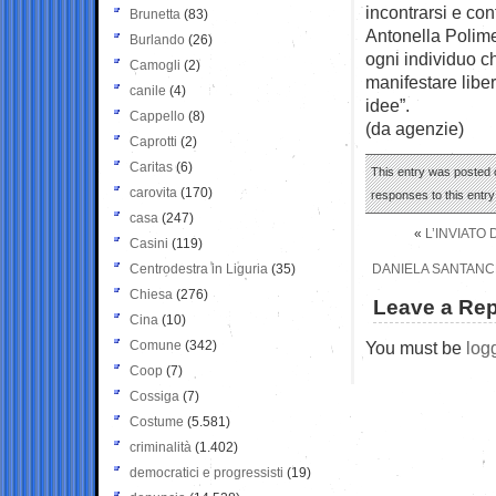
incontrarsi e con
Brunetta
(83)
Antonella Polim
Burlando
(26)
ogni individuo ch
Camogli
(2)
manifestare liber
canile
(4)
idee”.
Cappello
(8)
(da agenzie)
Caprotti
(2)
Caritas
(6)
This entry was posted o
carovita
(170)
responses to this entr
casa
(247)
«
L’INVIATO 
Casini
(119)
Centrodestra in Liguria
(35)
DANIELA SANTANCH
Chiesa
(276)
Leave a Rep
Cina
(10)
Comune
(342)
You must be
log
Coop
(7)
Cossiga
(7)
Costume
(5.581)
criminalità
(1.402)
democratici e progressisti
(19)