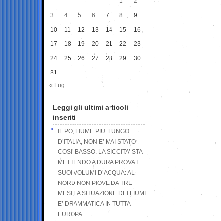
1
2
3
4
5
6
7
8
9
10
11
12
13
14
15
16
17
18
19
20
21
22
23
24
25
26
27
28
29
30
31
« Lug
Leggi gli ultimi articoli
inseriti
IL PO, FIUME PIU’ LUNGO
D’ITALIA, NON E’ MAI STATO
COSI’ BASSO. LA SICCITA’ STA
METTENDO A DURA PROVA I
SUOI VOLUMI D’ACQUA: AL
NORD NON PIOVE DA TRE
MESI,LA SITUAZIONE DEI FIUMI
E’ DRAMMATICA IN TUTTA
EUROPA