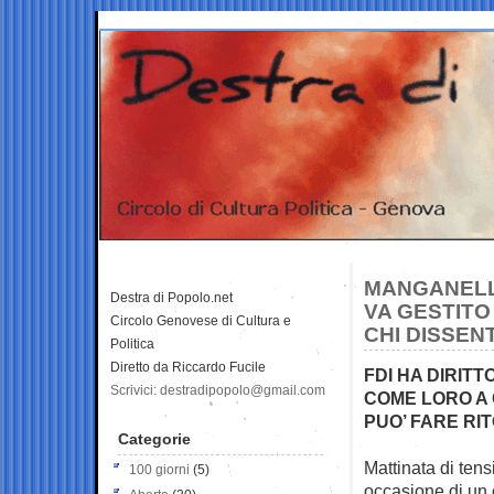
MANGANELLA
Destra di Popolo.net
VA GESTITO
Circolo Genovese di Cultura e
CHI DISSEN
Politica
Diretto da Riccardo Fucile
FDI HA DIRIT
Scrivici: destradipopolo@gmail.com
COME LORO A 
PUO’ FARE RI
Categorie
Mattinata di tens
100 giorni
(5)
occasione di un