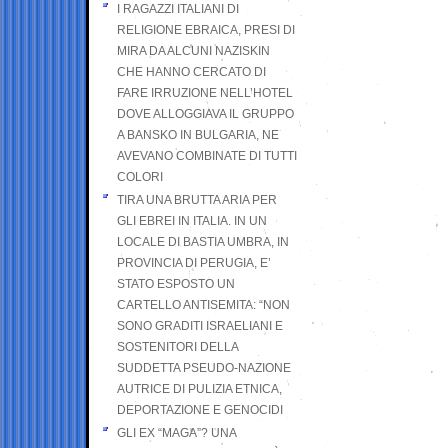
I RAGAZZI ITALIANI DI
RELIGIONE EBRAICA, PRESI DI
MIRA DA ALCUNI NAZISKIN
CHE HANNO CERCATO DI
FARE IRRUZIONE NELL’HOTEL
DOVE ALLOGGIAVA IL GRUPPO
A BANSKO IN BULGARIA, NE
AVEVANO COMBINATE DI TUTTI
COLORI
TIRA UNA BRUTTA ARIA PER
GLI EBREI IN ITALIA. IN UN
LOCALE DI BASTIA UMBRA, IN
PROVINCIA DI PERUGIA, E’
STATO ESPOSTO UN
CARTELLO ANTISEMITA: “NON
SONO GRADITI ISRAELIANI E
SOSTENITORI DELLA
SUDDETTA PSEUDO-NAZIONE
AUTRICE DI PULIZIA ETNICA,
DEPORTAZIONE E GENOCIDI
GLI EX “MAGA”? UNA