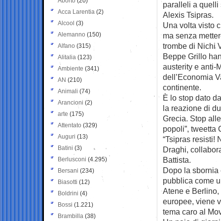
Aborto
(20)
paralleli a quell
Acca Larentia
(2)
Alexis Tsipras.
Alcool
(3)
Una volta visto 
Alemanno
(150)
ma senza metterc
trombe di Nichi 
Alfano
(315)
Beppe Grillo han
Alitalia
(123)
austerity e anti-
Ambiente
(341)
dell’Economia Va
AN
(210)
continente.
Animali
(74)
È lo stop dato da
Arancioni
(2)
la reazione di du
arte
(175)
Grecia. Stop all
Attentato
(329)
popoli”, tweetta 
Auguri
(13)
“Tsipras resisti! 
Batini
(3)
Draghi, collabor
Battista.
Berlusconi
(4.295)
Dopo la sbornia 
Bersani
(234)
pubblica come una
Biasotti
(12)
Atene e Berlino, c
Boldrini
(4)
europee, viene v
Bossi
(1.221)
tema caro al Mov
Brambilla
(38)