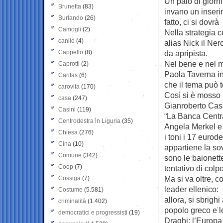
Un paio di giorni
Brunetta
(83)
invano un inseri
Burlando
(26)
fatto, ci si dovrà
Camogli
(2)
Nella strategia c
canile
(4)
alias Nick il Ner
Cappello
(8)
da apripista.
Nel bene e nel m
Caprotti
(2)
Paola Taverna in
Caritas
(6)
che il tema può t
carovita
(170)
Così si è mosso 
casa
(247)
Gianroberto Casal
Casini
(119)
“La Banca Centra
Centrodestra in Liguria
(35)
Angela Merkel e 
Chiesa
(276)
i toni i 17 euro
Cina
(10)
appartiene la so
Comune
(342)
sono le baionett
Coop
(7)
tentativo di colpo
Ma si va oltre, c
Cossiga
(7)
leader ellenico: 
Costume
(5.581)
allora, si sbrigh
criminalità
(1.402)
popolo greco e le
democratici e progressisti
(19)
Draghi: l’Europa