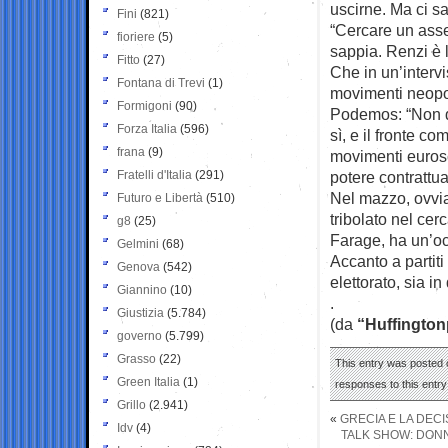
uscirne. Ma ci s
Fini
(821)
“Cercare un asse
fioriere
(5)
sappia. Renzi è l
Fitto
(27)
Che in un’intervi
Fontana di Trevi
(1)
movimenti neopop
Formigoni
(90)
Podemos: “Non di
Forza Italia
(596)
sì, e il fronte c
frana
(9)
movimenti eurosce
Fratelli d'Italia
(291)
potere contrattua
Nel mazzo, ovvia
Futuro e Libertà
(510)
tribolato nel cer
g8
(25)
Farage, ha un’oc
Gelmini
(68)
Accanto a partit
Genova
(542)
elettorato, sia i
Giannino
(10)
.
Giustizia
(5.784)
(da
“Huffington
governo
(5.799)
Grasso
(22)
This entry was posted o
Green Italia
(1)
responses to this entr
Grillo
(2.941)
«
GRECIA E LA DEC
Idv
(4)
TALK SHOW: DONNE