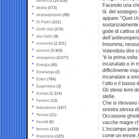
denuncia
(14.528)
Facendo una chia
destra
(573)
là del sostegno a
destradipopolo
(99)
appare: “Quel che
Di Pietro
(101)
sostanzialmente 
Diritti civili
(276)
gode di cattiva 
don Gallo
(9)
dell’antieuropei
economia
(2.331)
Insomma, nessun
Volendola dire co
elezioni
(3.303)
“è la prima volta
emergenza
(3.077)
incanalato o in 
Energia
(45)
difficilmente inq
Esselunga
(2)
incanalare a sini
Esteri
(784)
l’alto e il basso d
Eugenetica
(3)
Gli stessi temi d
Europa
(1.314)
stelle.
Fassino
(13)
Che si ritrovano 
federalismo
(167)
sinistra stessa d
Ferrara
(21)
Occasione ghiott
vacche magre che
Ferretti
(6)
L’inciampo potre
ferrovie
(133)
come un errore, h
finanziaria
(325)