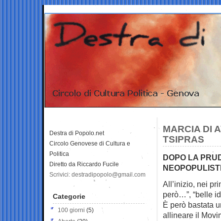
MARCIA DI 
Destra di Popolo.net
TSIPRAS
Circolo Genovese di Cultura e
Politica
DOPO LA PRUDE
Diretto da Riccardo Fucile
NEOPOPULISTI
Scrivici: destradipopolo@gmail.com
All’inizio, nei pr
però…”, “belle i
Categorie
È però bastata u
100 giorni
(5)
allineare il Movi