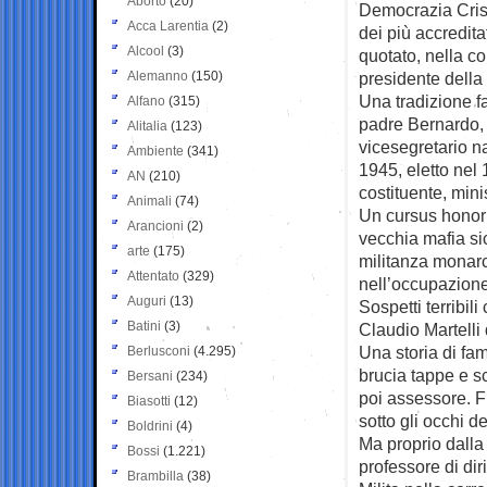
Aborto
(20)
Democrazia Cris
Acca Larentia
(2)
dei più accredita
Alcool
(3)
quotato, nella c
Alemanno
(150)
presidente della
Una tradizione fa
Alfano
(315)
padre Bernardo, t
Alitalia
(123)
vicesegretario na
Ambiente
(341)
1945, eletto nel
AN
(210)
costituente, mini
Animali
(74)
Un cursus honoru
Arancioni
(2)
vecchia mafia sic
arte
(175)
militanza monarc
Attentato
(329)
nell’occupazione 
Auguri
(13)
Sospetti terribi
Batini
(3)
Claudio Martelli 
Una storia di fam
Berlusconi
(4.295)
brucia tappe e sc
Bersani
(234)
poi assessore. F
Biasotti
(12)
sotto gli occhi del
Boldrini
(4)
Ma proprio dalla 
Bossi
(1.221)
professore di dir
Brambilla
(38)