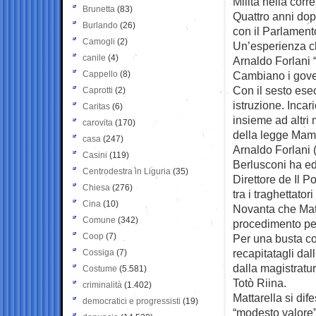
Milita nella corr
Brunetta
(83)
Quattro anni dopo
Burlando
(26)
con il Parlamento
Camogli
(2)
Un’esperienza ch
canile
(4)
Arnaldo Forlani 
Cappello
(8)
Cambiano i govern
Con il sesto esec
Caprotti
(2)
istruzione. Incar
Caritas
(6)
insieme ad altri 
carovita
(170)
della legge Mamm
casa
(247)
Arnaldo Forlani (
Casini
(119)
Berlusconi ha edi
Centrodestra in Liguria
(35)
Direttore de Il 
Chiesa
(276)
tra i traghettator
Cina
(10)
Novanta che Matt
Comune
(342)
procedimento pen
Coop
(7)
Per una busta co
recapitatagli da
Cossiga
(7)
dalla magistratura
Costume
(5.581)
Totò Riina.
criminalità
(1.402)
Mattarella si di
democratici e progressisti
(19)
“modesto valore” 