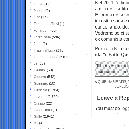
Nel 2011 l’ultimo
Fini
(821)
amici del Partito
fioriere
(5)
E, ironia della 
Fitto
(27)
incostituzionale
Fontana di Trevi
(1)
cancellando, dop
Formigoni
(90)
Vedremo se ci sa
Forza Italia
(596)
ex comunista com
frana
(9)
Primo Di Nicola 
Fratelli d'Italia
(291)
(da
“il Fatto Qu
Futuro e Libertà
(510)
g8
(25)
This entry was posted o
Gelmini
(68)
responses to this entr
Genova
(542)
«
QUIRINARIE M5S, 
Giannino
(10)
BERLUSC
Giustizia
(5.784)
governo
(5.799)
Leave a Rep
Grasso
(22)
You must be
log
Green Italia
(1)
Grillo
(2.941)
Idv
(4)