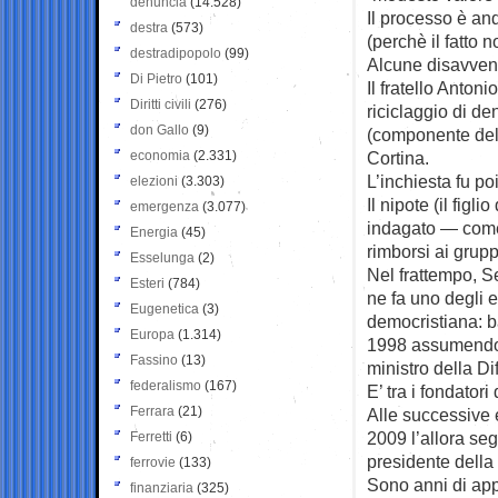
denuncia
(14.528)
Il processo è an
destra
(573)
(perchè il fatto n
destradipopolo
(99)
Alcune disavvent
Di Pietro
(101)
Il fratello Anton
Diritti civili
(276)
riciclaggio di d
don Gallo
(9)
(componente dell
economia
(2.331)
Cortina.
L’inchiesta fu p
elezioni
(3.303)
Il nipote (il figl
emergenza
(3.077)
indagato — come m
Energia
(45)
rimborsi ai grupp
Esselunga
(2)
Nel frattempo, Se
Esteri
(784)
ne fa uno degli e
Eugenetica
(3)
democristiana: b
Europa
(1.314)
1998 assumendo l
Fassino
(13)
ministro della Di
federalismo
(167)
E’ tra i fondator
Ferrara
(21)
Alle successive 
2009 l’allora se
Ferretti
(6)
presidente della
ferrovie
(133)
Sono anni di app
finanziaria
(325)