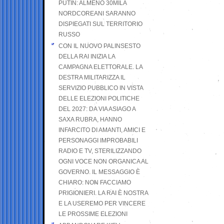
PUTIN: ALMENO 30MILA
NORDCOREANI SARANNO
DISPIEGATI SUL TERRITORIO
RUSSO
CON IL NUOVO PALINSESTO
DELLA RAI INIZIA LA
CAMPAGNA ELETTORALE. LA
DESTRA MILITARIZZA IL
SERVIZIO PUBBLICO IN VISTA
DELLE ELEZIONI POLITICHE
DEL 2027: DA VIA ASIAGO A
SAXA RUBRA, HANNO
INFARCITO DI AMANTI, AMICI E
PERSONAGGI IMPROBABILI
RADIO E TV, STERILIZZANDO
OGNI VOCE NON ORGANICA AL
GOVERNO. IL MESSAGGIO È
CHIARO: NON FACCIAMO
PRIGIONIERI. LA RAI È NOSTRA
E LA USEREMO PER VINCERE
LE PROSSIME ELEZIONI