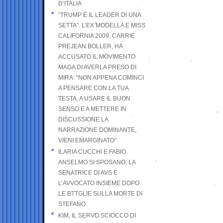
D’ITALIA
“TRUMP È IL LEADER DI UNA
SETTA”. L’EX MODELLA E MISS
CALIFORNIA 2009, CARRIE
PREJEAN BOLLER, HA
ACCUSATO IL MOVIMENTO
MAGA DI AVERLA PRESO DI
MIRA: “NON APPENA COMINCI
A PENSARE CON LA TUA
TESTA, A USARE IL BUON
SENSO E A METTERE IN
DISCUSSIONE LA
NARRAZIONE DOMINANTE,
VIENI EMARGINATO”
ILARIA CUCCHI E FABIO
ANSELMO SI SPOSANO; LA
SENATRICE DI AVS E
L’AVVOCATO INSIEME DOPO
LE BTTGLIE SULLA MORTE DI
STEFANO
KIM, IL SERVO SCIOCCO DI