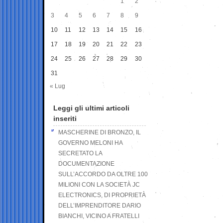
1
2
3
4
5
6
7
8
9
10
11
12
13
14
15
16
17
18
19
20
21
22
23
24
25
26
27
28
29
30
31
« Lug
Leggi gli ultimi articoli
inseriti
MASCHERINE DI BRONZO, IL
GOVERNO MELONI HA
SECRETATO LA
DOCUMENTAZIONE
SULL’ACCORDO DA OLTRE 100
MILIONI CON LA SOCIETÀ JC
ELECTRONICS, DI PROPRIETÀ
DELL’IMPRENDITORE DARIO
BIANCHI, VICINO A FRATELLI