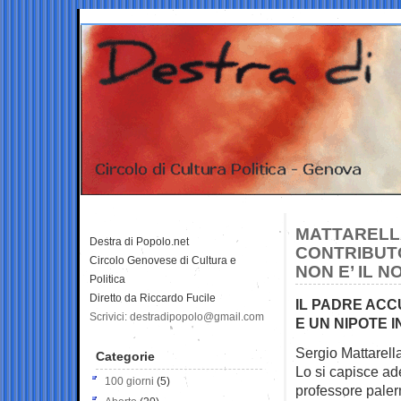
MATTARELLA
Destra di Popolo.net
CONTRIBUTO
Circolo Genovese di Cultura e
NON E’ IL 
Politica
Diretto da Riccardo Fucile
IL PADRE ACC
Scrivici: destradipopolo@gmail.com
E UN NIPOTE 
Sergio Mattarella
Categorie
Lo si capisce ad
100 giorni
(5)
professore paler