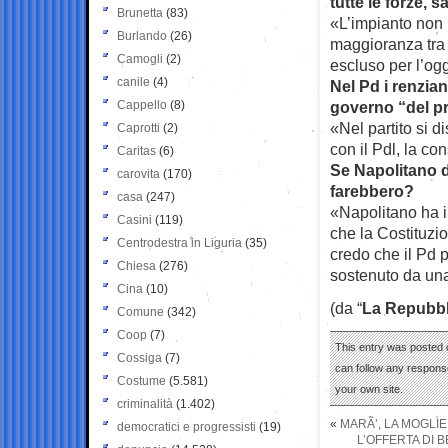
tutte le forze, 
Brunetta
(83)
«L’impianto non 
Burlando
(26)
maggioranza tra 
Camogli
(2)
escluso per l’og
canile
(4)
Nel Pd i renzia
Cappello
(8)
governo “del pr
«Nel partito si d
Caprotti
(2)
con il Pdl, la co
Caritas
(6)
Se Napolitano d
carovita
(170)
farebbero?
casa
(247)
«Napolitano ha i
Casini
(119)
che la Costituzi
Centrodestra in Liguria
(35)
credo che il Pd 
Chiesa
(276)
sostenuto da una
Cina
(10)
(da “
La Repubbl
Comune
(342)
Coop
(7)
This entry was posted 
Cossiga
(7)
can follow any response
Costume
(5.581)
your own site.
criminalità
(1.402)
«
MARÃ’, LA MOGLIE
democratici e progressisti
(19)
L’OFFERTA DI 