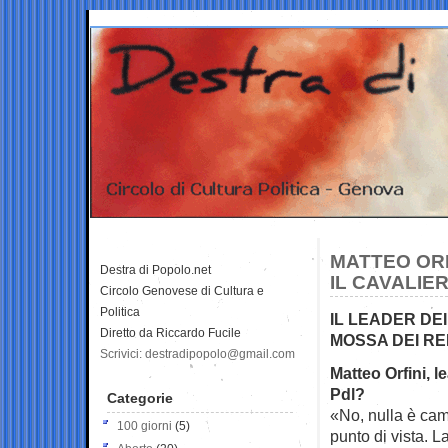
MATTEO ORF
Destra di Popolo.net
IL CAVALIE
Circolo Genovese di Cultura e
Politica
IL LEADER DE
Diretto da Riccardo Fucile
MOSSA DEI RE
Scrivici: destradipopolo@gmail.com
Matteo Orfini, l
Pdl?
Categorie
«No, nulla è ca
100 giorni
(5)
punto di vista. L