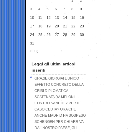
1
2
3
4
5
6
7
8
9
10
11
12
13
14
15
16
17
18
19
20
21
22
23
24
25
26
27
28
29
30
31
« Lug
Leggi gli ultimi articoli
inseriti
GRAZIE GIORGIA! L’UNICO
EFFETTO CONCRETO DELLA
CRISI DIPLOMATICA
SCATENATA DA MELONI
CONTRO SANCHEZ PER IL
CASO CEUTA? ORA CHE
ANCHE MADRID HA SOSPESO
SCHENGEN PER CHI ARRIVA
DAL NOSTRO PAESE, GLI