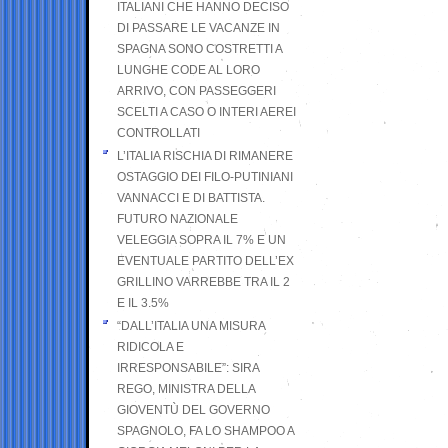
ITALIANI CHE HANNO DECISO
DI PASSARE LE VACANZE IN
SPAGNA SONO COSTRETTI A
LUNGHE CODE AL LORO
ARRIVO, CON PASSEGGERI
SCELTI A CASO O INTERI AEREI
CONTROLLATI
L’ITALIA RISCHIA DI RIMANERE
OSTAGGIO DEI FILO-PUTINIANI
VANNACCI E DI BATTISTA.
FUTURO NAZIONALE
VELEGGIA SOPRA IL 7% E UN
EVENTUALE PARTITO DELL’EX
GRILLINO VARREBBE TRA IL 2
E IL 3.5%
“DALL’ITALIA UNA MISURA
RIDICOLA E
IRRESPONSABILE”: SIRA
REGO, MINISTRA DELLA
GIOVENTÙ DEL GOVERNO
SPAGNOLO, FA LO SHAMPOO A