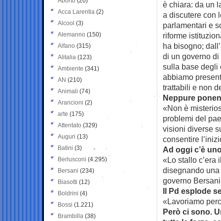
Aborto
(20)
è chiara: da un l
Acca Larentia
(2)
a discutere con l
Alcool
(3)
parlamentari e so
Alemanno
(150)
riforme istituzion
ha bisogno; dall’
Alfano
(315)
di un governo d
Alitalia
(123)
sulla base degli 
Ambiente
(341)
abbiamo present
AN
(210)
trattabili e non
Animali
(74)
Neppure ponend
Arancioni
(2)
«Non è misteriosa
arte
(175)
problemi del pae
Attentato
(329)
visioni diverse s
Auguri
(13)
consentire l’iniz
Batini
(3)
Ad oggi c’è uno 
«Lo stallo c’era 
Berlusconi
(4.295)
disegnando una po
Bersani
(234)
governo Bersani 
Biasotti
(12)
Il Pd esplode se
Boldrini
(4)
«Lavoriamo perch
Bossi
(1.221)
Però ci sono. U
Brambilla
(38)