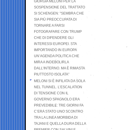
GIORGIA MELONI PER LA
SOSPENSIONE DEL TRATTATO
SI SCHENGEN: “SEMBRA CHE
SIA PIÙ PREOCCUPATA DI
TORNARE A FARSI
FOTOGRAFARE CON TRUMP
CHE DI DIFENDERE GLI
INTERESSI EUROPEI. STA
IMPORTANDO IN EUROPA
UN’AGENDA POLITICA CHE
MIRA A INDEBOLIRLA
DALL’INTERNO. MA È RIMASTA
PIUTTOSTO ISOLATA”
MELONI SI È INFILATA DA SOLA
NEL TUNNEL. L’ESCALATION
DI TENSIONE CON IL
GOVERNO SPAGNOLO ERA
PREVEDIBILE: TRE GIORNI FA
C’ERA STATO UNO SCONTRO
TRA LA LINEA MORBIDA DI
TAJANI E QUELLA DURA DELLA
PREMIER CON SALVINI E