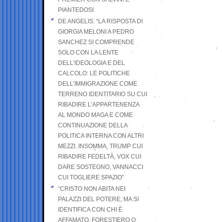
PIANTEDOSI
DE ANGELIS: “LA RISPOSTA DI
GIORGIA MELONI A PEDRO
SANCHEZ SI COMPRENDE
SOLO CON LA LENTE
DELL’IDEOLOGIA E DEL
CALCOLO: LE POLITICHE
DELL’IMMIGRAZIONE COME
TERRENO IDENTITARIO SU CUI
RIBADIRE L’APPARTENENZA
AL MONDO MAGA E COME
CONTINUAZIONE DELLA
POLITICA INTERNA CON ALTRI
MEZZI. INSOMMA, TRUMP CUI
RIBADIRE FEDELTÀ, VOX CUI
DARE SOSTEGNO, VANNACCI
CUI TOGLIERE SPAZIO”
“CRISTO NON ABITA NEI
PALAZZI DEL POTERE, MA SI
IDENTIFICA CON CHI È
AFFAMATO, FORESTIERO O