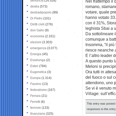
denuncia
(14.528)
Nel frattempo il 
romano, stamane 
destra
(573)
votare, quale pre
destradipopolo
(99)
hanno votato 33.
Di Pietro
(101)
con il 31%, Stora
Diritti civili
(276)
leghista Sbai a 
don Gallo
(9)
Da sottolineare 
economia
(2.331)
comunque a batte
elezioni
(3.303)
Insomma, “il più 
emergenza
(3.077)
riesce neanche a
Energia
(45)
E l’altro leader 
Esselunga
(2)
A questo punto la
Meloni si precipi
Esteri
(784)
Ora tutti in attes
Eugenetica
(3)
del fuoco o sul c
Europa
(1.314)
attendono, uno p
Fassino
(13)
Se vi è venuto ma
federalismo
(167)
Village: sull’eff
Ferrara
(21)
Ferretti
(6)
This entry was posted o
ferrovie
(133)
responses to this entr
finanziaria
(325)