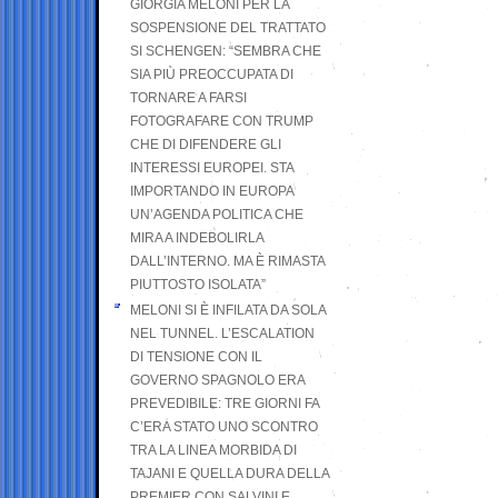
GIORGIA MELONI PER LA
SOSPENSIONE DEL TRATTATO
SI SCHENGEN: “SEMBRA CHE
SIA PIÙ PREOCCUPATA DI
TORNARE A FARSI
FOTOGRAFARE CON TRUMP
CHE DI DIFENDERE GLI
INTERESSI EUROPEI. STA
IMPORTANDO IN EUROPA
UN’AGENDA POLITICA CHE
MIRA A INDEBOLIRLA
DALL’INTERNO. MA È RIMASTA
PIUTTOSTO ISOLATA”
MELONI SI È INFILATA DA SOLA
NEL TUNNEL. L’ESCALATION
DI TENSIONE CON IL
GOVERNO SPAGNOLO ERA
PREVEDIBILE: TRE GIORNI FA
C’ERA STATO UNO SCONTRO
TRA LA LINEA MORBIDA DI
TAJANI E QUELLA DURA DELLA
PREMIER CON SALVINI E