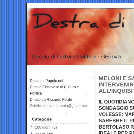
MELONI E S
Destra di Popolo.net
INTERVENIR
Circolo Genovese di Cultura e
ALL’INQUIS
Politica
Diretto da Riccardo Fucile
IL QUOTIDIAN
Scrivici: destradipopolo@gmail.com
SONDAGGIO S
VOLESSE: MAR
Categorie
SAREBBE IL P
BERTOLASO RA
100 giorni
(5)
IDEALE PER 