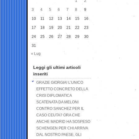
1
2
3
4
5
6
7
8
9
10
11
12
13
14
15
16
17
18
19
20
21
22
23
24
25
26
27
28
29
30
31
« Lug
Leggi gli ultimi articoli
inseriti
GRAZIE GIORGIA! L’UNICO
EFFETTO CONCRETO DELLA
CRISI DIPLOMATICA
SCATENATA DA MELONI
CONTRO SANCHEZ PER IL
CASO CEUTA? ORA CHE
ANCHE MADRID HA SOSPESO
SCHENGEN PER CHI ARRIVA
DAL NOSTRO PAESE, GLI