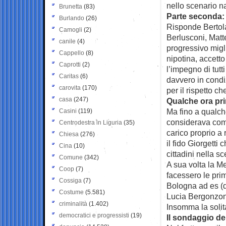
nello scenario n
Brunetta
(83)
Parte seconda: l
Burlando
(26)
Risponde Bertola
Camogli
(2)
Berlusconi, Matt
canile
(4)
progressivo migl
Cappello
(8)
nipotina, accett
Caprotti
(2)
l’impegno di tutt
Caritas
(6)
davvero in condi
carovita
(170)
per il rispetto c
casa
(247)
Qualche ora pr
Ma fino a qualch
Casini
(119)
considerava comp
Centrodestra in Liguria
(35)
carico proprio a 
Chiesa
(276)
il fido Giorgett
Cina
(10)
cittadini nella s
Comune
(342)
A sua volta la M
Coop
(7)
facessero le prim
Cossiga
(7)
Bologna ad es (d
Costume
(5.581)
Lucia Bergonzon
criminalità
(1.402)
Insomma la solit
democratici e progressisti
(19)
Il sondaggio de