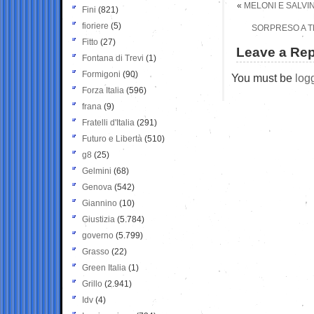
«
MELONI E SALVIN
Fini
(821)
fioriere
(5)
SORPRESO A T
Fitto
(27)
Leave a Rep
Fontana di Trevi
(1)
Formigoni
(90)
You must be
log
Forza Italia
(596)
frana
(9)
Fratelli d'Italia
(291)
Futuro e Libertà
(510)
g8
(25)
Gelmini
(68)
Genova
(542)
Giannino
(10)
Giustizia
(5.784)
governo
(5.799)
Grasso
(22)
Green Italia
(1)
Grillo
(2.941)
Idv
(4)