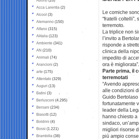
Aborto
(20)
Acca Larentia
(2)
Le comiche sono 
Alcool
(3)
“fratelli coltelli”, 
Alemanno
(150)
terremoto.
Alfano
(315)
La triplice non s
Alitalia
(123)
l’invito a Bertol
Ambiente
(341)
risponde a strett
AN
(210)
clinica della nipo
impedito di acce
Animali
(74)
ora è migliorata”
Arancioni
(2)
Parte prima, il
arte
(175)
terremotati
Attentato
(329)
“Avendo appreso 
Auguri
(13)
alle condizioni 
Batini
(3)
Guido Bertolaso 
Berlusconi
(4.295)
fortunatamente ve
Bersani
(234)
leader della Lega
Biasotti
(12)
hanno chiesto a 
Boldrini
(4)
sindaco, un’ampi
Bossi
(1.221)
migliori risorse 
più ampio consen
Brambilla
(38)