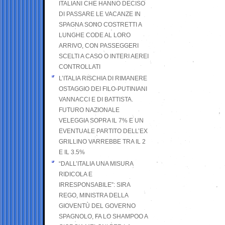
ITALIANI CHE HANNO DECISO
DI PASSARE LE VACANZE IN
SPAGNA SONO COSTRETTI A
LUNGHE CODE AL LORO
ARRIVO, CON PASSEGGERI
SCELTI A CASO O INTERI AEREI
CONTROLLATI
L’ITALIA RISCHIA DI RIMANERE
OSTAGGIO DEI FILO-PUTINIANI
VANNACCI E DI BATTISTA.
FUTURO NAZIONALE
VELEGGIA SOPRA IL 7% E UN
EVENTUALE PARTITO DELL’EX
GRILLINO VARREBBE TRA IL 2
E IL 3.5%
“DALL’ITALIA UNA MISURA
RIDICOLA E
IRRESPONSABILE”: SIRA
REGO, MINISTRA DELLA
GIOVENTÙ DEL GOVERNO
SPAGNOLO, FA LO SHAMPOO A