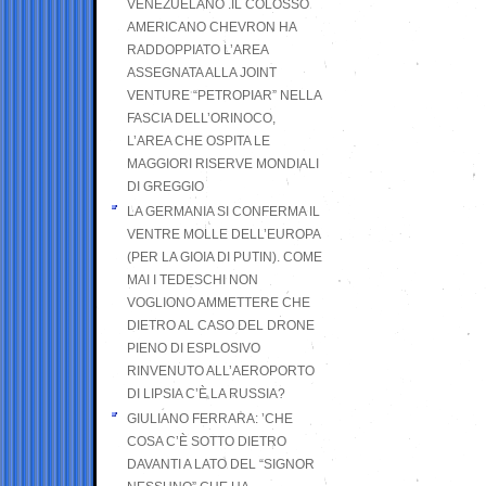
VENEZUELANO .IL COLOSSO
AMERICANO CHEVRON HA
RADDOPPIATO L’AREA
ASSEGNATA ALLA JOINT
VENTURE “PETROPIAR” NELLA
FASCIA DELL’ORINOCO,
L’AREA CHE OSPITA LE
MAGGIORI RISERVE MONDIALI
DI GREGGIO
LA GERMANIA SI CONFERMA IL
VENTRE MOLLE DELL’EUROPA
(PER LA GIOIA DI PUTIN). COME
MAI I TEDESCHI NON
VOGLIONO AMMETTERE CHE
DIETRO AL CASO DEL DRONE
PIENO DI ESPLOSIVO
RINVENUTO ALL’AEROPORTO
DI LIPSIA C’È LA RUSSIA?
GIULIANO FERRARA: ’CHE
COSA C’È SOTTO DIETRO
DAVANTI A LATO DEL “SIGNOR