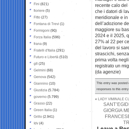
Fini
(821)
recente calo del
fioriere
(5)
che i datori di la
meridionale e in
Fitto
(27)
dell’adozione del
Fontana di Trevi
(1)
maggiore su base
Formigoni
(90)
2024 e il 2025, 
Forza Italia
(596)
27% al 22 per ce
frana
(9)
del lavoro si sa
Fratelli d'Italia
(291)
strascichi, senza
Futuro e Libertà
(510)
prima volta negli
g8
(25)
registrato un mi
Gelmini
(68)
(da agenzie)
Genova
(542)
This entry was posted o
Giannino
(10)
responses to this entr
Giustizia
(5.784)
governo
(5.799)
«
LADY VIMINALE C
Grasso
(22)
SANT’EGID
GIORGIA M
Green Italia
(1)
FRANCESE 
Grillo
(2.941)
TR
Idv
(4)
Leave a Rep