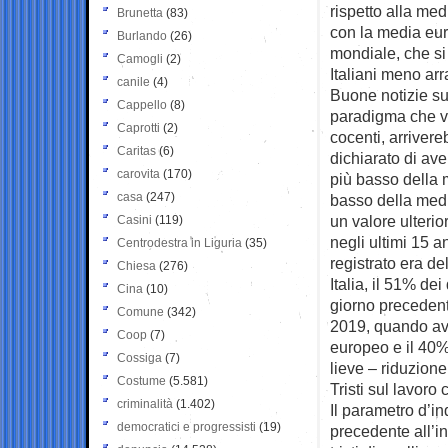
rispetto alla med
Brunetta
(83)
con la media eur
Burlando
(26)
mondiale, che si 
Camogli
(2)
Italiani meno arr
canile
(4)
Buone notizie sul
Cappello
(8)
paradigma che ve
Caprotti
(2)
cocenti, arrivere
Caritas
(6)
dichiarato di ave
carovita
(170)
più basso della 
casa
(247)
basso della medi
un valore ulterio
Casini
(119)
negli ultimi 15 a
Centrodestra in Liguria
(35)
registrato era de
Chiesa
(276)
Italia, il 51% de
Cina
(10)
giorno precedente
Comune
(342)
2019, quando ave
Coop
(7)
europeo e il 40%
Cossiga
(7)
lieve – riduzione
Costume
(5.581)
Tristi sul lavor
criminalità
(1.402)
Il parametro d’in
democratici e progressisti
(19)
precedente all’in