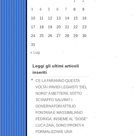
1
2
3
4
5
6
7
8
9
10
11
12
13
14
15
16
17
18
19
20
21
22
23
24
25
26
27
28
29
30
31
« Lug
Leggi gli ultimi articoli
inseriti
CE LA FARANNO QUESTA
VOLTA I PAVIDI LEGHISTI “DEL
NORD” A METTERE SOTTO
SCHIAFFO SALVINI? I
GOVERNATORI ATTILIO
FONTANA E MASSIMILIANO
FEDRIGA, INSIEME AL “DOGE”
LUCA ZAIA, SONO PRONTI A
FORMALIZZARE UNA