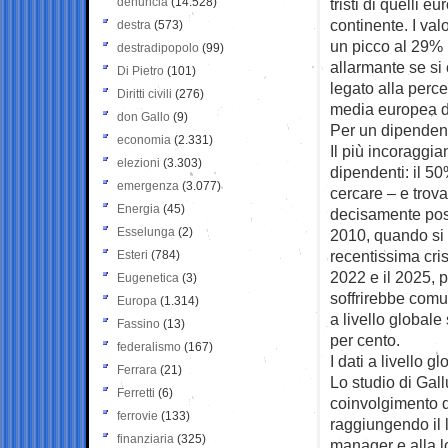
denuncia
(14.528)
tristi di quelli 
continente. I val
destra
(573)
un picco al 29% 
destradipopolo
(99)
allarmante se si 
Di Pietro
(101)
legato alla perc
Diritti civili
(276)
media europea d
don Gallo
(9)
Per un dipendente
economia
(2.331)
Il più incoraggia
elezioni
(3.303)
dipendenti: il 5
emergenza
(3.077)
cercare – e trovar
Energia
(45)
decisamente posi
Esselunga
(2)
2010, quando si 
recentissima cris
Esteri
(784)
2022 e il 2025, 
Eugenetica
(3)
soffrirebbe com
Europa
(1.314)
a livello global
Fassino
(13)
per cento.
federalismo
(167)
I dati a livello 
Ferrara
(21)
Lo studio di Gall
Ferretti
(6)
coinvolgimento d
ferrovie
(133)
raggiungendo il 
finanziaria
(325)
manager e alla l