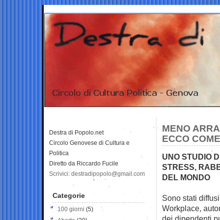
MENO ARRAB
Destra di Popolo.net
ECCO COME 
Circolo Genovese di Cultura e
Politica
UNO STUDIO DI
Diretto da Riccardo Fucile
STRESS, RABBI
Scrivici: destradipopolo@gmail.com
DEL MONDO
Categorie
Sono stati diffusi
Workplace, autor
100 giorni
(5)
dei dipendenti p