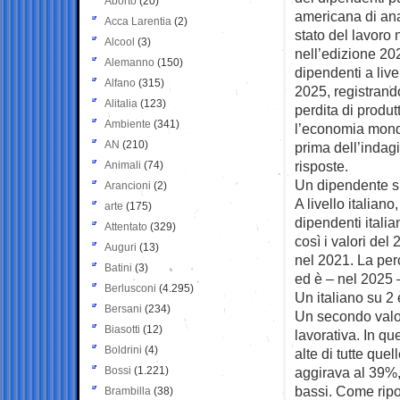
Aborto
(20)
americana di ana
Acca Larentia
(2)
stato del lavoro
Alcool
(3)
nell’edizione 202
Alemanno
(150)
dipendenti a liv
Alfano
(315)
2025, registrando
Alitalia
(123)
perdita di produtt
Ambiente
(341)
l’economia mondi
AN
(210)
prima dell’indagin
risposte.
Animali
(74)
Un dipendente su 
Arancioni
(2)
A livello italiano
arte
(175)
dipendenti itali
Attentato
(329)
così i valori del
Auguri
(13)
nel 2021. La per
Batini
(3)
ed è – nel 2025 
Berlusconi
(4.295)
Un italiano su 2 
Bersani
(234)
Un secondo valor
Biasotti
(12)
lavorativa. In qu
Boldrini
(4)
alte di tutte que
Bossi
(1.221)
aggirava al 39%,
bassi. Come ripor
Brambilla
(38)