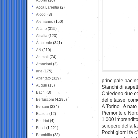
Aborto
(20)
Acca Larentia
(2)
Alcool
(3)
Alemanno
(150)
Alfano
(315)
Alitalia
(123)
Ambiente
(341)
AN
(210)
Animali
(74)
Arancioni
(2)
arte
(175)
Attentato
(329)
principale bacino
Auguri
(13)
Stanchi di aspett
Batini
(3)
Chiedono due cos
delle tasse, com
Berlusconi
(4.295)
A Torino è nato 
Bersani
(234)
Piemonte e Nord O
Biasotti
(12)
1.000 imprendito
Boldrini
(4)
sciopero della fa
Bossi
(1.221)
Pochi giorni fa 
Brambilla
(38)