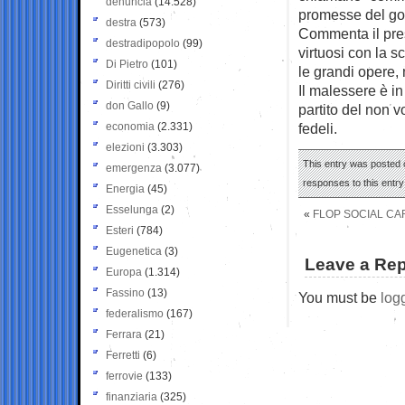
denuncia
(14.528)
promesse del go
destra
(573)
Commenta il presi
destradipopolo
(99)
virtuosi con la s
Di Pietro
(101)
le grandi opere,
Diritti civili
(276)
Il malessere è in
don Gallo
(9)
partito del non vo
economia
(2.331)
fedeli.
elezioni
(3.303)
This entry was posted o
emergenza
(3.077)
responses to this entr
Energia
(45)
Esselunga
(2)
«
FLOP SOCIAL CA
Esteri
(784)
Eugenetica
(3)
Leave a Rep
Europa
(1.314)
Fassino
(13)
You must be
log
federalismo
(167)
Ferrara
(21)
Ferretti
(6)
ferrovie
(133)
finanziaria
(325)