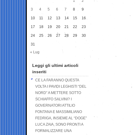
1
2
3
4
5
6
7
8
9
10
11
12
13
14
15
16
17
18
19
20
21
22
23
24
25
26
27
28
29
30
31
« Lug
Leggi gli ultimi articoli
inseriti
CE LA FARANNO QUESTA
VOLTA I PAVIDI LEGHISTI “DEL
NORD” A METTERE SOTTO
SCHIAFFO SALVINI? I
GOVERNATORI ATTILIO
FONTANA E MASSIMILIANO
FEDRIGA, INSIEME AL “DOGE”
LUCA ZAIA, SONO PRONTI A
FORMALIZZARE UNA