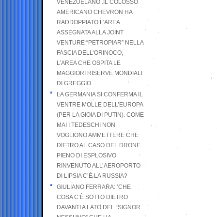
VENEZUELANO .IL COLOSSO
AMERICANO CHEVRON HA
RADDOPPIATO L’AREA
ASSEGNATA ALLA JOINT
VENTURE “PETROPIAR” NELLA
FASCIA DELL’ORINOCO,
L’AREA CHE OSPITA LE
MAGGIORI RISERVE MONDIALI
DI GREGGIO
LA GERMANIA SI CONFERMA IL
VENTRE MOLLE DELL’EUROPA
(PER LA GIOIA DI PUTIN). COME
MAI I TEDESCHI NON
VOGLIONO AMMETTERE CHE
DIETRO AL CASO DEL DRONE
PIENO DI ESPLOSIVO
RINVENUTO ALL’AEROPORTO
DI LIPSIA C’È LA RUSSIA?
GIULIANO FERRARA: ’CHE
COSA C’È SOTTO DIETRO
DAVANTI A LATO DEL “SIGNOR