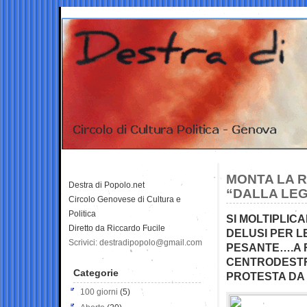
MONTA LA R
Destra di Popolo.net
“DALLA LE
Circolo Genovese di Cultura e
Politica
SI MOLTIPLICA
Diretto da Riccardo Fucile
DELUSI PER LE
Scrivici: destradipopolo@gmail.com
PESANTE….A R
CENTRODESTRA
Categorie
PROTESTA DA 
100 giorni
(5)