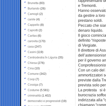
rappresentanti d
Brunetta
(83)
e Tremonti.
Burlando
(26)
Hanno osservato 
Camogli
(2)
da gestire a loro
canile
(4)
prestano soldi.
Cappello
(8)
Peccato che siano
denaro liquido.
Caprotti
(2)
Il gioco cominci
Caritas
(6)
definito “rispos
carovita
(170)
di Vergiate.
casa
(247)
Il direttore di 
Casini
(119)
dell’astensionism
Centrodestra in Liguria
(35)
per il governo a
Chiesa
(276)
Conprofessionisti
Cina
(10)
Con un calo del 
Comune
(342)
ammortizzatori so
Coop
(7)
previste dalla Tr
prevista solo per
Cossiga
(7)
La protesta si è 
Costume
(5.581)
burocrazia soffoc
criminalità
(1.402)
indirizzata alla
democratici e progressisti
(19)
chiamano “commis