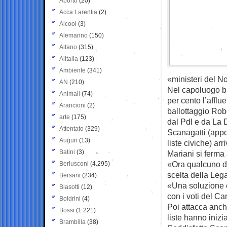
Aborto
(20)
Acca Larentia
(2)
Alcool
(3)
Alemanno
(150)
Alfano
(315)
Alitalia
(123)
Ambiente
(341)
«ministeri del N
AN
(210)
Nel capoluogo br
Animali
(74)
per cento l’afflu
Arancioni
(2)
ballottaggio Rob
arte
(175)
dal Pdl e da La 
Attentato
(329)
Scanagatti (appo
Auguri
(13)
liste civiche) ar
Batini
(3)
Mariani si ferma 
«Ora qualcuno do
Berlusconi
(4.295)
scelta della Lega
Bersani
(234)
«Una soluzione c
Biasotti
(12)
con i voti del Ca
Boldrini
(4)
Poi attacca anch
Bossi
(1.221)
liste hanno inizi
Brambilla
(38)