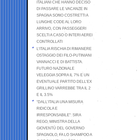
ITALIANI CHE HANNO DECISO
DI PASSARE LE VACANZE IN
SPAGNA SONO COSTRETTI A
LUNGHE CODE AL LORO
ARRIVO, CON PASSEGGERI
SCELTI A CASO O INTERI AEREI
CONTROLLATI
L’ITALIA RISCHIA DI RIMANERE
OSTAGGIO DEI FILO-PUTINIANI
VANNACCI E DI BATTISTA.
FUTURO NAZIONALE
VELEGGIA SOPRA IL 7% E UN
EVENTUALE PARTITO DELL’EX
GRILLINO VARREBBE TRA IL 2
E IL 3.5%
“DALL’ITALIA UNA MISURA
RIDICOLA E
IRRESPONSABILE”: SIRA
REGO, MINISTRA DELLA
GIOVENTÙ DEL GOVERNO
SPAGNOLO, FA LO SHAMPOO A