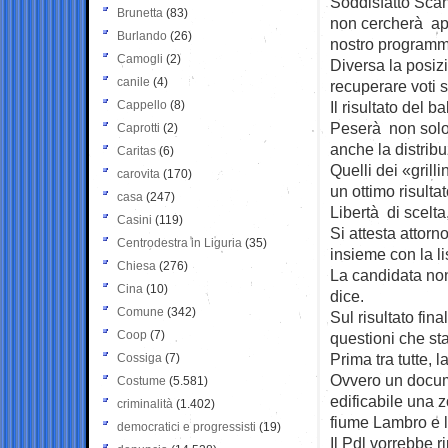
Soddisfatto Scan
Brunetta
(83)
non cercherà app
Burlando
(26)
nostro program
Camogli
(2)
Diversa la posiz
canile
(4)
recuperare voti 
Cappello
(8)
Il risultato del b
Peserà non solo 
Caprotti
(2)
anche la distribuz
Caritas
(6)
Quelli dei «grilli
carovita
(170)
un ottimo risulta
casa
(247)
Libertà di scelta
Casini
(119)
Si attesta attorn
Centrodestra in Liguria
(35)
insieme con la li
Chiesa
(276)
La candidata non
Cina
(10)
dice.
Comune
(342)
Sul risultato fi
Coop
(7)
questioni che st
Prima tra tutte, l
Cossiga
(7)
Ovvero un docume
Costume
(5.581)
edificabile una 
criminalità
(1.402)
fiume Lambro e la
democratici e progressisti
(19)
Il Pdl vorrebbe r