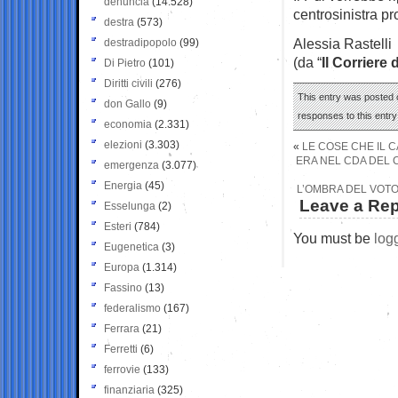
denuncia
(14.528)
centrosinistra pr
destra
(573)
Alessia Rastelli
destradipopolo
(99)
(da “
Il Corriere 
Di Pietro
(101)
Diritti civili
(276)
This entry was posted o
don Gallo
(9)
responses to this entr
economia
(2.331)
elezioni
(3.303)
«
LE COSE CHE IL C
ERA NEL CDA DEL C
emergenza
(3.077)
Energia
(45)
L’OMBRA DEL VOTO 
Leave a Rep
Esselunga
(2)
Esteri
(784)
You must be
log
Eugenetica
(3)
Europa
(1.314)
Fassino
(13)
federalismo
(167)
Ferrara
(21)
Ferretti
(6)
ferrovie
(133)
finanziaria
(325)