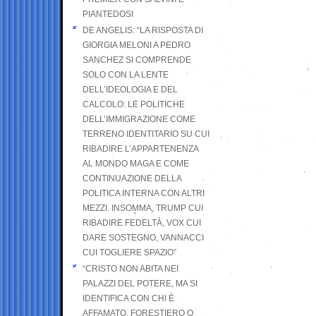
PIANTEDOSI
DE ANGELIS: “LA RISPOSTA DI
GIORGIA MELONI A PEDRO
SANCHEZ SI COMPRENDE
SOLO CON LA LENTE
DELL’IDEOLOGIA E DEL
CALCOLO: LE POLITICHE
DELL’IMMIGRAZIONE COME
TERRENO IDENTITARIO SU CUI
RIBADIRE L’APPARTENENZA
AL MONDO MAGA E COME
CONTINUAZIONE DELLA
POLITICA INTERNA CON ALTRI
MEZZI. INSOMMA, TRUMP CUI
RIBADIRE FEDELTÀ, VOX CUI
DARE SOSTEGNO, VANNACCI
CUI TOGLIERE SPAZIO”
“CRISTO NON ABITA NEI
PALAZZI DEL POTERE, MA SI
IDENTIFICA CON CHI È
AFFAMATO, FORESTIERO O