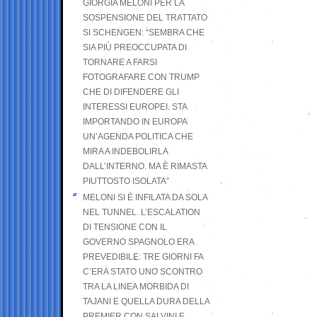
GIORGIA MELONI PER LA
SOSPENSIONE DEL TRATTATO
SI SCHENGEN: “SEMBRA CHE
SIA PIÙ PREOCCUPATA DI
TORNARE A FARSI
FOTOGRAFARE CON TRUMP
CHE DI DIFENDERE GLI
INTERESSI EUROPEI. STA
IMPORTANDO IN EUROPA
UN’AGENDA POLITICA CHE
MIRA A INDEBOLIRLA
DALL’INTERNO. MA È RIMASTA
PIUTTOSTO ISOLATA”
MELONI SI È INFILATA DA SOLA
NEL TUNNEL. L’ESCALATION
DI TENSIONE CON IL
GOVERNO SPAGNOLO ERA
PREVEDIBILE: TRE GIORNI FA
C’ERA STATO UNO SCONTRO
TRA LA LINEA MORBIDA DI
TAJANI E QUELLA DURA DELLA
PREMIER CON SALVINI E