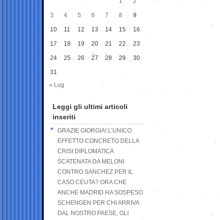
1
2
3
4
5
6
7
8
9
10
11
12
13
14
15
16
17
18
19
20
21
22
23
24
25
26
27
28
29
30
31
« Lug
Leggi gli ultimi articoli
inseriti
GRAZIE GIORGIA! L’UNICO
EFFETTO CONCRETO DELLA
CRISI DIPLOMATICA
SCATENATA DA MELONI
CONTRO SANCHEZ PER IL
CASO CEUTA? ORA CHE
ANCHE MADRID HA SOSPESO
SCHENGEN PER CHI ARRIVA
DAL NOSTRO PAESE, GLI