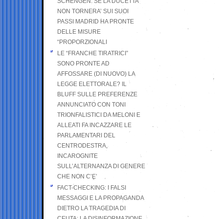
SCHENGEN. SE LA DUCETTA
NON TORNERA’ SUI SUOI
PASSI MADRID HA PRONTE
DELLE MISURE
“PROPORZIONALI
LE “FRANCHE TIRATRICI”
SONO PRONTE AD
AFFOSSARE (DI NUOVO) LA
LEGGE ELETTORALE? IL
BLUFF SULLE PREFERENZE
ANNUNCIATO CON TONI
TRIONFALISTICI DA MELONI E
ALLEATI FA INCAZZARE LE
PARLAMENTARI DEL
CENTRODESTRA,
INCAROGNITE
SULL’ALTERNANZA DI GENERE
CHE NON C’E’
FACT-CHECKING: I FALSI
MESSAGGI E LA PROPAGANDA
DIETRO LA TRAGEDIA DI
CEUTA: LA DISINFORMAZIONE