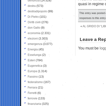
denuncia
(14.528)
quasi in regime 
destra
(573)
destradipopolo
(99)
This entry was posted 
Di Pietro
(101)
responses to this entr
Diritti civili
(276)
«
AL GRIDO DI “LI
don Gallo
(9)
economia
(2.331)
elezioni
(3.303)
Leave a Rep
emergenza
(3.077)
You must be
log
Energia
(45)
Esselunga
(2)
Esteri
(784)
Eugenetica
(3)
Europa
(1.314)
Fassino
(13)
federalismo
(167)
Ferrara
(21)
Ferretti
(6)
ferrovie
(133)
finanziaria
(325)