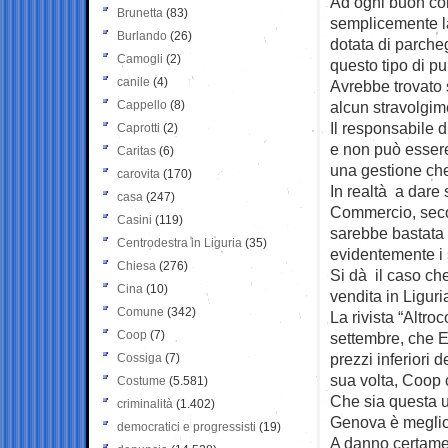
Ad ogni buon con
Brunetta
(83)
semplicemente la
Burlando
(26)
dotata di parcheg
Camogli
(2)
questo tipo di pu
canile
(4)
Avrebbe trovato 
Cappello
(8)
alcun stravolgim
Il responsabile d
Caprotti
(2)
e non può esser
Caritas
(6)
una gestione che
carovita
(170)
In realtà a dare
casa
(247)
Commercio, secon
Casini
(119)
sarebbe bastata 
Centrodestra in Liguria
(35)
evidentemente i 
Chiesa
(276)
Si dà il caso ch
Cina
(10)
vendita in Ligur
Comune
(342)
La rivista “Altr
Coop
(7)
settembre, che 
prezzi inferiori 
Cossiga
(7)
sua volta, Coop
Costume
(5.581)
Che sia questa u
criminalità
(1.402)
Genova è meglio
democratici e progressisti
(19)
A danno certamen