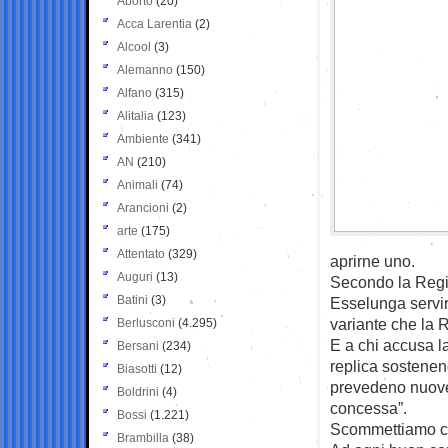
Aborto
(20)
Acca Larentia
(2)
Alcool
(3)
Alemanno
(150)
Alfano
(315)
Alitalia
(123)
Ambiente
(341)
AN
(210)
Animali
(74)
Arancioni
(2)
arte
(175)
Attentato
(329)
aprirne uno.
Auguri
(13)
Secondo la Regio
Batini
(3)
Esselunga servir
variante che la
Berlusconi
(4.295)
E a chi accusa la
Bersani
(234)
replica sostenend
Biasotti
(12)
prevedeno nuove
Boldrini
(4)
concessa”.
Bossi
(1.221)
Scommettiamo che
Brambilla
(38)