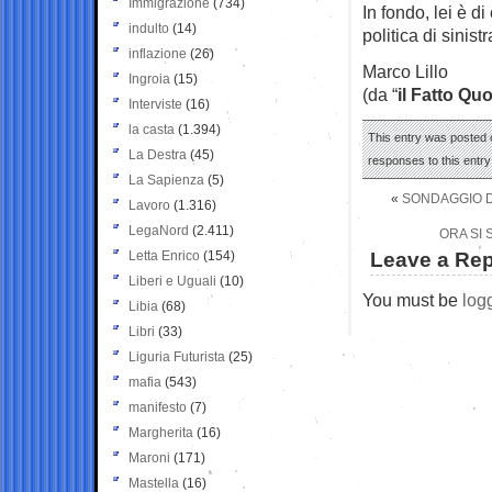
Immigrazione
(734)
In fondo, lei è di
indulto
(14)
politica di sinistr
inflazione
(26)
Marco Lillo
Ingroia
(15)
(da “
il Fatto Qu
Interviste
(16)
la casta
(1.394)
This entry was posted o
La Destra
(45)
responses to this entr
La Sapienza
(5)
«
SONDAGGIO DE
Lavoro
(1.316)
LegaNord
(2.411)
ORA SI 
Letta Enrico
(154)
Leave a Rep
Liberi e Uguali
(10)
You must be
log
Libia
(68)
Libri
(33)
Liguria Futurista
(25)
mafia
(543)
manifesto
(7)
Margherita
(16)
Maroni
(171)
Mastella
(16)