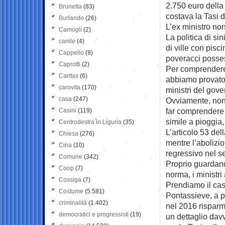
2.750 euro dell
Brunetta
(83)
costava la Tasi d
Burlando
(26)
L’ex ministro no
Camogli
(2)
La politica di sin
canile
(4)
di ville con pisc
Cappello
(8)
poveracci posses
Caprotti
(2)
Per comprendere 
Caritas
(6)
abbiamo provato 
carovita
(170)
ministri del gov
casa
(247)
Ovviamente, non a
far comprendere 
Casini
(119)
simile a pioggia,
Centrodestra in Liguria
(35)
L’articolo 53 del
Chiesa
(276)
mentre l’abolizio
Cina
(10)
regressivo nel se
Comune
(342)
Proprio guardando 
Coop
(7)
norma, i ministri
Cossiga
(7)
Prendiamo il caso
Costume
(5.581)
Pontassieve, a p
criminalità
(1.402)
nel 2016 risparm
democratici e progressisti
(19)
un dettaglio dav