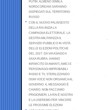
PUTIN: ALMENO 30MILA
NORDCOREANI SARANNO
DISPIEGATI SUL TERRITORIO
RUSSO
CON IL NUOVO PALINSESTO
DELLA RAI INIZIA LA
CAMPAGNA ELETTORALE. LA
DESTRA MILITARIZZA IL
SERVIZIO PUBBLICO IN VISTA
DELLE ELEZIONI POLITICHE
DEL 2027: DA VIA ASIAGO A
SAXA RUBRA, HANNO
INFARCITO DI AMANTI, AMICI E
PERSONAGGI IMPROBABILI
RADIO E TV, STERILIZZANDO
OGNI VOCE NON ORGANICA AL
GOVERNO. IL MESSAGGIO È
CHIARO: NON FACCIAMO
PRIGIONIERI. LA RAI È NOSTRA
E LA USEREMO PER VINCERE
LE PROSSIME ELEZIONI