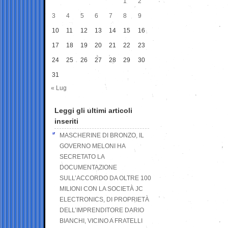
1
2
3
4
5
6
7
8
9
10
11
12
13
14
15
16
17
18
19
20
21
22
23
24
25
26
27
28
29
30
31
« Lug
Leggi gli ultimi articoli
inseriti
MASCHERINE DI BRONZO, IL
GOVERNO MELONI HA
SECRETATO LA
DOCUMENTAZIONE
SULL’ACCORDO DA OLTRE 100
MILIONI CON LA SOCIETÀ JC
ELECTRONICS, DI PROPRIETÀ
DELL’IMPRENDITORE DARIO
BIANCHI, VICINO A FRATELLI