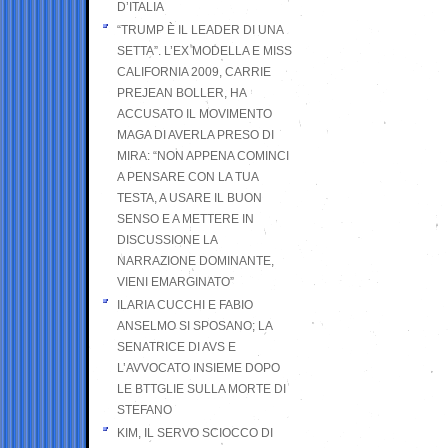
D’ITALIA
“TRUMP È IL LEADER DI UNA
SETTA”. L’EX MODELLA E MISS
CALIFORNIA 2009, CARRIE
PREJEAN BOLLER, HA
ACCUSATO IL MOVIMENTO
MAGA DI AVERLA PRESO DI
MIRA: “NON APPENA COMINCI
A PENSARE CON LA TUA
TESTA, A USARE IL BUON
SENSO E A METTERE IN
DISCUSSIONE LA
NARRAZIONE DOMINANTE,
VIENI EMARGINATO”
ILARIA CUCCHI E FABIO
ANSELMO SI SPOSANO; LA
SENATRICE DI AVS E
L’AVVOCATO INSIEME DOPO
LE BTTGLIE SULLA MORTE DI
STEFANO
KIM, IL SERVO SCIOCCO DI