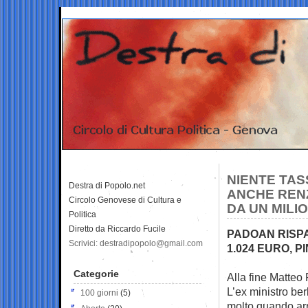
NIENTE TAS
Destra di Popolo.net
ANCHE RENZ
Circolo Genovese di Cultura e
DA UN MILI
Politica
Diretto da Riccardo Fucile
PADOAN RISPAR
Scrivici: destradipopolo@gmail.com
1.024 EURO, P
Categorie
Alla fine Matteo
L’ex ministro be
100 giorni
(5)
molto quando arr