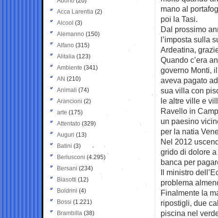
Aborto
(20)
mano al portafog
Acca Larentia
(2)
poi la Tasi.
Alcool
(3)
Dal prossimo ann
Alemanno
(150)
l’imposta sulla 
Alfano
(315)
Ardeatina, grazi
Alitalia
(123)
Quando c’era an
Ambiente
(341)
governo Monti, i
AN
(210)
aveva pagato add
sua villa con pis
Animali
(74)
le altre ville e vi
Arancioni
(2)
Ravello in Campa
arte
(175)
un paesino vicin
Attentato
(329)
per la natia Ven
Auguri
(13)
Nel 2012 uscendo
Batini
(3)
grido di dolore 
Berlusconi
(4.295)
banca per pagare
Bersani
(234)
Il ministro dell
Biasotti
(12)
problema almeno 
Boldrini
(4)
Finalmente la m
Bossi
(1.221)
ripostigli, due c
piscina nel verd
Brambilla
(38)