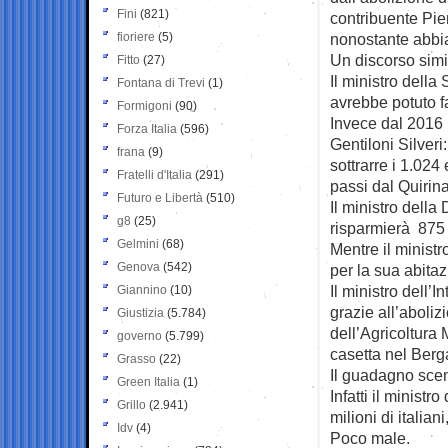
Fini
(821)
contribuente Pie
fioriere
(5)
nonostante abbia
Un discorso simi
Fitto
(27)
Il ministro dell
Fontana di Trevi
(1)
avrebbe potuto fa
Formigoni
(90)
Invece dal 2016 
Forza Italia
(596)
Gentiloni Silveri
frana
(9)
sottrarre i 1.024
Fratelli d'Italia
(291)
passi dal Quirina
Futuro e Libertà
(510)
Il ministro della
g8
(25)
risparmierà 875 
Gelmini
(68)
Mentre il ministr
Genova
(542)
per la sua abitaz
Il ministro dell
Giannino
(10)
grazie all’aboliz
Giustizia
(5.784)
dell’Agricoltura
governo
(5.799)
casetta nel Ber
Grasso
(22)
Il guadagno scen
Green Italia
(1)
Infatti il minist
Grillo
(2.941)
milioni di itali
Idv
(4)
Poco male.