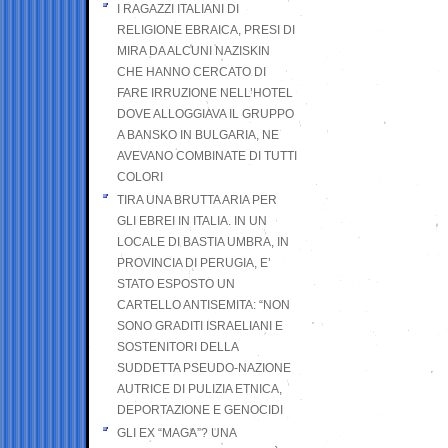
I RAGAZZI ITALIANI DI
RELIGIONE EBRAICA, PRESI DI
MIRA DA ALCUNI NAZISKIN
CHE HANNO CERCATO DI
FARE IRRUZIONE NELL’HOTEL
DOVE ALLOGGIAVA IL GRUPPO
A BANSKO IN BULGARIA, NE
AVEVANO COMBINATE DI TUTTI
COLORI
TIRA UNA BRUTTA ARIA PER
GLI EBREI IN ITALIA. IN UN
LOCALE DI BASTIA UMBRA, IN
PROVINCIA DI PERUGIA, E’
STATO ESPOSTO UN
CARTELLO ANTISEMITA: “NON
SONO GRADITI ISRAELIANI E
SOSTENITORI DELLA
SUDDETTA PSEUDO-NAZIONE
AUTRICE DI PULIZIA ETNICA,
DEPORTAZIONE E GENOCIDI
GLI EX “MAGA”? UNA