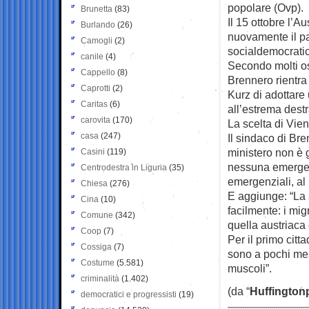
popolare (Ovp).
Brunetta
(83)
Il 15 ottobre l’A
Burlando
(26)
nuovamente il pa
Camogli
(2)
socialdemocratic
canile
(4)
Secondo molti oss
Cappello
(8)
Brennero rientra 
Caprotti
(2)
Kurz di adottare 
Caritas
(6)
all’estrema destr
carovita
(170)
La scelta di Vien
casa
(247)
Il sindaco di Br
ministero non è 
Casini
(119)
nessuna emergenz
Centrodestra in Liguria
(35)
emergenziali, a
Chiesa
(276)
E aggiunge: “La s
Cina
(10)
facilmente: i mig
Comune
(342)
quella austriaca
Coop
(7)
Per il primo citt
Cossiga
(7)
sono a pochi mes
Costume
(5.581)
muscoli”.
criminalità
(1.402)
(da “
Huffington
democratici e progressisti
(19)