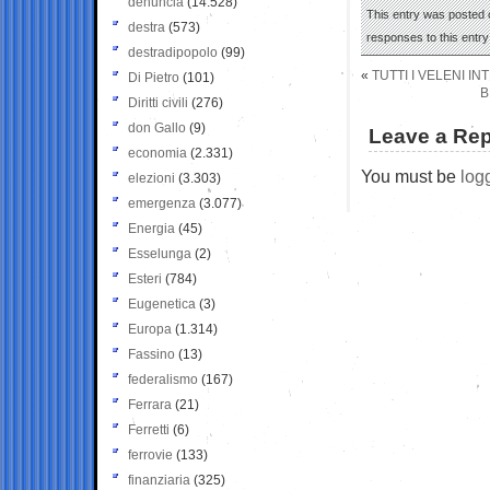
denuncia
(14.528)
This entry was posted o
destra
(573)
responses to this entr
destradipopolo
(99)
«
TUTTI I VELENI I
Di Pietro
(101)
B
Diritti civili
(276)
don Gallo
(9)
Leave a Rep
economia
(2.331)
You must be
log
elezioni
(3.303)
emergenza
(3.077)
Energia
(45)
Esselunga
(2)
Esteri
(784)
Eugenetica
(3)
Europa
(1.314)
Fassino
(13)
federalismo
(167)
Ferrara
(21)
Ferretti
(6)
ferrovie
(133)
finanziaria
(325)