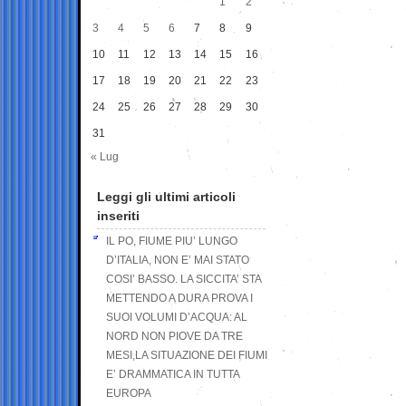
1
2
3
4
5
6
7
8
9
10
11
12
13
14
15
16
17
18
19
20
21
22
23
24
25
26
27
28
29
30
31
« Lug
Leggi gli ultimi articoli
inseriti
IL PO, FIUME PIU’ LUNGO
D’ITALIA, NON E’ MAI STATO
COSI’ BASSO. LA SICCITA’ STA
METTENDO A DURA PROVA I
SUOI VOLUMI D’ACQUA: AL
NORD NON PIOVE DA TRE
MESI,LA SITUAZIONE DEI FIUMI
E’ DRAMMATICA IN TUTTA
EUROPA