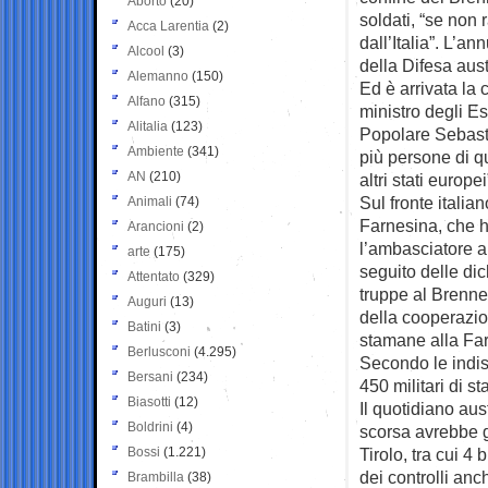
Aborto
(20)
soldati, “se non r
Acca Larentia
(2)
dall’Italia”. L’an
Alcool
(3)
della Difesa aus
Alemanno
(150)
Ed è arrivata la
Alfano
(315)
ministro degli Es
Alitalia
(123)
Popolare Sebast
Ambiente
(341)
più persone di q
AN
(210)
altri stati europei
Sul fronte italian
Animali
(74)
Farnesina, che 
Arancioni
(2)
l’ambasciatore a
arte
(175)
seguito delle di
Attentato
(329)
truppe al Brenner
Auguri
(13)
della cooperazio
Batini
(3)
stamane alla Far
Berlusconi
(4.295)
Secondo le indis
Bersani
(234)
450 militari di s
Biasotti
(12)
Il quotidiano au
Boldrini
(4)
scorsa avrebbe g
Bossi
(1.221)
Tirolo, tra cui 4 
dei controlli anc
Brambilla
(38)