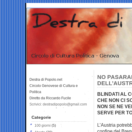
NO PASARA
Destra di Popolo.net
DELL’AUSTR
Circolo Genovese di Cultura e
Politica
BLINDATI AL 
Diretto da Riccardo Fucile
CHE NON CI S
Scrivici: destradipopolo@gmail.com
NON SE NE VED
SERVE PER TO
Categorie
L’Austria potrebb
100 giorni
(5)
confine del
Brenn