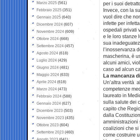
Marzo 2025
(561)
per i suoi detratto
Invece, con la s
Febbraio 2025
(351)
vuol dire che no
Gennaio 2025
(640)
infette per infet
Dicembre 2024
(607)
ospedali privati 
Novembre 2024
(609)
e le loro stanze 
Ottobre 2024
(668)
sua inadeguatezz
Settembre 2024
(457)
l’inosservanza 
Agosto 2024
(618)
mascherina, è us
Luglio 2024
(429)
alcuni amici, vi
Giugno 2024
(481)
caso ad alcun ca
Maggio 2024
(633)
La mancanza di 
Un’altra verità a
Aprile 2024
(618)
competenze medic
Marzo 2024
(473)
laureato in Medi
Febbraio 2024
(588)
sulla salute dei c
Gennaio 2024
(627)
capito che Regio
Dicembre 2023
(503)
dalla Costituzion
Novembre 2023
(435)
amministrazioni 
Ottobre 2023
(604)
coalizioni che si
Settembre 2023
(460)
come costruire u
Agosto 2023
(641)