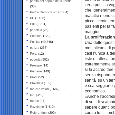
partito del popolo della libertà
certa politica vo
(30)
che, generalmen
Partito Democratico
(1.034)
malattie meno com
PD
(1.188)
piccoli centri ter
PdL
(2.781)
pazienti per la f
pedofilia
(25)
maggiori.
Pensioni
(129)
La proliferazion
Politica
(40.846)
Una delle questi
moltiplicarsi di p
polizia
(253)
casi l’unica alte
Porto
(12)
liste di attesa l
povertà
(502)
estremamente sem
Presepe
(14)
si fa accreditare
Primarie
(149)
senza rispondere,
Prodi
(52)
sanità su un terri
Provincia
(139)
e scarseggiano po
radici e valori
(3.682)
economico.
RAI
(359)
«Anche l’accredi
rapine
(37)
di voti di scambi
sapere quanti pos
Razzismo
(1.410)
cura a tutti i lom
Referendum
(200)