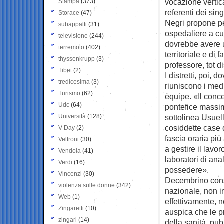
vocazione vertica
Stampa
(373)
referenti dei sin
Storace
(47)
Negri propone per
subappalti
(31)
ospedaliere a cui
televisione
(244)
dovrebbe avere u
terremoto
(402)
territoriale e di
thyssenkrupp
(3)
professore, tot d
Tibet
(2)
I distretti, poi,
tredicesima
(3)
riuniscono i medi
Turismo
(62)
èquipe. «Il conce
Udc
(64)
pontefice massim
Università
(128)
sottolinea Usuell
cosiddette case d
V-Day
(2)
fascia oraria più
Veltroni
(30)
a gestire il lavo
Vendola
(41)
laboratori di ana
Verdi
(16)
possedere».
Vincenzi
(30)
Decembrino consi
violenza sulle donne
(342)
nazionale, non im
Web
(1)
effettivamente, n
Zingaretti
(10)
auspica che le p
zingari
(14)
della sanità pub