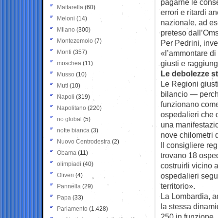
pagarne le conseg
Mattarella
(60)
errori e ritardi 
Meloni
(14)
nazionale, ad e
Milano
(300)
preteso dall’Om
Montezemolo
(7)
Per Pedrini, inve
Monti
(357)
«l’ammontare di d
giusti e raggiun
moschea
(11)
Le debolezze str
Musso
(10)
Le Regioni giust
Muti
(10)
bilancio — perch
Napoli
(319)
funzionano come 
Napolitano
(220)
ospedalieri che 
no global
(5)
una manifestazio
notte bianca
(3)
nove chilometri q
Nuovo Centrodestra
(2)
Il consigliere re
Obama
(11)
trovano 18 osped
olimpiadi
(40)
costruirli vicino
ospedalieri segu
Oliveri
(4)
territorio».
Pannella
(29)
La Lombardia, ad
Papa
(33)
la stessa dinami
Parlamento
(1.428)
250 in funzione.