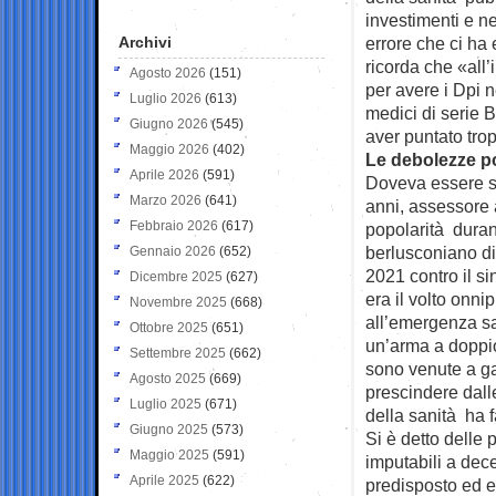
investimenti e ne
Archivi
errore che ci ha 
ricorda che «all’
Agosto 2026
(151)
per avere i Dpi 
Luglio 2026
(613)
medici di serie B 
Giugno 2026
(545)
aver puntato tropp
Maggio 2026
(402)
Le debolezze pol
Aprile 2026
(591)
Doveva essere sc
Marzo 2026
(641)
anni, assessore 
Febbraio 2026
(617)
popolarità duran
berlusconiano di
Gennaio 2026
(652)
2021 contro il s
Dicembre 2025
(627)
era il volto onn
Novembre 2025
(668)
all’emergenza san
Ottobre 2025
(651)
un’arma a doppio 
Settembre 2025
(662)
sono venute a gal
Agosto 2025
(669)
prescindere dall
Luglio 2025
(671)
della sanità ha fa
Giugno 2025
(573)
Si è detto delle 
Maggio 2025
(591)
imputabili a dece
Aprile 2025
(622)
predisposto ed e