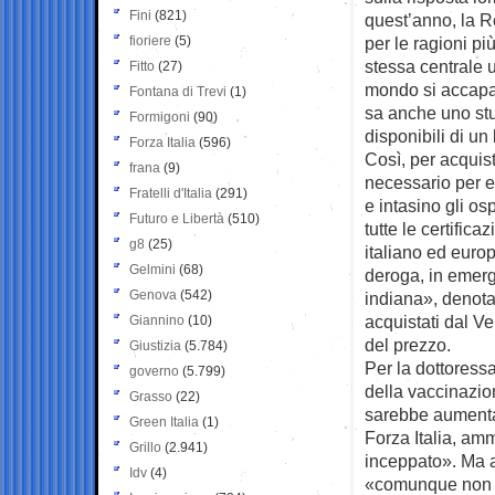
Fini
(821)
quest’anno, la R
fioriere
(5)
per le ragioni pi
stessa centrale un
Fitto
(27)
mondo si accapar
Fontana di Trevi
(1)
sa anche uno st
Formigoni
(90)
disponibili di u
Forza Italia
(596)
Così, per acquist
frana
(9)
necessario per ev
Fratelli d'Italia
(291)
e intasino gli o
Futuro e Libertà
(510)
tutte le certific
g8
(25)
italiano ed euro
Gelmini
(68)
deroga, in emerg
Genova
(542)
indiana», denota
acquistati dal V
Giannino
(10)
del prezzo.
Giustizia
(5.784)
Per la dottoress
governo
(5.799)
della vaccinazio
Grasso
(22)
sarebbe aumenta
Green Italia
(1)
Forza Italia, am
Grillo
(2.941)
inceppato». Ma a
Idv
(4)
«comunque non ha