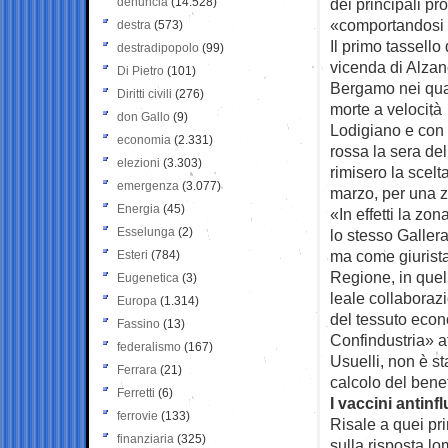
denuncia
(14.528)
dei principali pr
«comportandosi 
destra
(573)
Il primo tassello
destradipopolo
(99)
vicenda di Alzan
Di Pietro
(101)
Bergamo nei qual
Diritti civili
(276)
morte a velocità 
don Gallo
(9)
Lodigiano e con 
economia
(2.331)
rossa la sera del
elezioni
(3.303)
rimisero la scelt
emergenza
(3.077)
marzo, per una z
Energia
(45)
«In effetti la z
Esselunga
(2)
lo stesso Galler
ma come giurista
Esteri
(784)
Regione, in quel
Eugenetica
(3)
leale collaborazi
Europa
(1.314)
del tessuto econ
Fassino
(13)
Confindustria» a
federalismo
(167)
Usuelli, non è st
Ferrara
(21)
calcolo del benef
Ferretti
(6)
I vaccini antinf
ferrovie
(133)
Risale a quei pri
finanziaria
(325)
sulla risposta lo