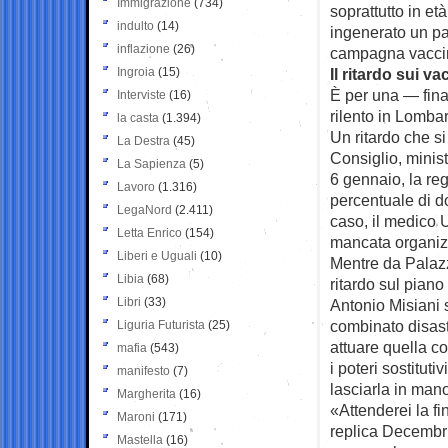
Immigrazione
(734)
soprattutto in età
indulto
(14)
ingenerato un pa
inflazione
(26)
campagna vaccina
Ingroia
(15)
Il ritardo sui va
È per una — fina
Interviste
(16)
rilento in Lomba
la casta
(1.394)
Un ritardo che si
La Destra
(45)
Consiglio, minis
La Sapienza
(5)
6 gennaio, la reg
Lavoro
(1.316)
percentuale di do
LegaNord
(2.411)
caso, il medico U
Letta Enrico
(154)
mancata organizz
Liberi e Uguali
(10)
Mentre da Palazz
Libia
(68)
ritardo sul pian
Libri
(33)
Antonio Misiani 
combinato disast
Liguria Futurista
(25)
attuare quella co
mafia
(543)
i poteri sostitut
manifesto
(7)
lasciarla in mano 
Margherita
(16)
«Attenderei la fi
Maroni
(171)
replica Decembri
Mastella
(16)