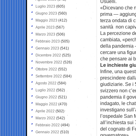
Usuelli.
Luglio 2023
(605)
«Dicevano che ne
Giugno 2023
(560)
prima — aggiunge
terza ondata di 
Maggio 2023
(412)
sanità non capiv
Aprile 2023
(567)
La percezione de
Marzo 2023
(506)
cambiata, «perchè
Febbraio 2023
(505)
della pandemia —
Gennaio 2023
(541)
cercare una figura
Dicembre 2022
(525)
che pensare ai bi
Novembre 2022
(526)
Le inchieste giu
Ottobre 2022
(552)
Infine, una que
Settembre 2022
(584)
prescindere dalla
Agosto 2022
(584)
giudiziarie. Se i
svizzero non c’e
Luglio 2022
(562)
pandemia il gover
Giugno 2022
(521)
indagato, le chat
Maggio 2022
(470)
investigano sull
Aprile 2022
(502)
l’ospedale San Ma
Marzo 2022
(542)
all’inchiesta su
Febbraio 2022
(494)
del cognato di F
Gennaio 2022
(510)
governatore».