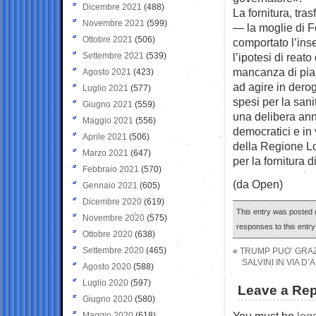
Dicembre 2021
(488)
La fornitura, tra
Novembre 2021
(599)
— la moglie di F
Ottobre 2021
(506)
comportato l’inse
Settembre 2021
(539)
l’ipotesi di reato
mancanza di pian
Agosto 2021
(423)
ad agire in dero
Luglio 2021
(577)
spesi per la sa
Giugno 2021
(559)
una delibera an
Maggio 2021
(556)
democratici e in
Aprile 2021
(506)
della Regione Lom
Marzo 2021
(647)
per la fornitura 
Febbraio 2021
(570)
(da Open)
Gennaio 2021
(605)
Dicembre 2020
(619)
This entry was posted o
Novembre 2020
(575)
responses to this entr
Ottobre 2020
(638)
Settembre 2020
(465)
«
TRUMP PUO’ GRAZ
SALVINI IN VIA D
Agosto 2020
(588)
Luglio 2020
(597)
Leave a Rep
Giugno 2020
(580)
You must be
log
Maggio 2020
(618)