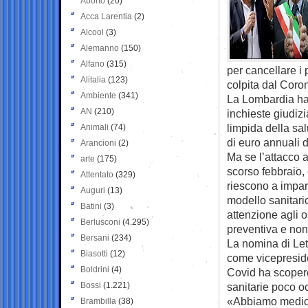
Aborto
(20)
Acca Larentia
(2)
Alcool
(3)
Alemanno
(150)
Alfano
(315)
per cancellare i 
Alitalia
(123)
colpita dal Coro
Ambiente
(341)
La Lombardia ha 
AN
(210)
inchieste giudiz
limpida della sal
Animali
(74)
di euro annuali d
Arancioni
(2)
Ma se l’attacco 
arte
(175)
scorso febbraio,
Attentato
(329)
riescono a imparti
Auguri
(13)
modello sanitari
Batini
(3)
attenzione agli o
Berlusconi
(4.295)
preventiva e no
Bersani
(234)
La nomina di Let
Biasotti
(12)
come vicepresiden
Boldrini
(4)
Covid ha scoperc
Bossi
(1.221)
sanitarie poco oc
«Abbiamo medici e
Brambilla
(38)