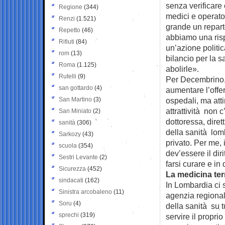
senza verificare c
Regione
(344)
medici e operato
Renzi
(1.521)
grande un repar
Repetto
(46)
abbiamo una risp
Rifiuti
(84)
un’azione politi
rom
(13)
bilancio per la 
Roma
(1.125)
abolirle».
Rutelli
(9)
Per Decembrino, 
san gottardo
(4)
aumentare l’offer
San Martino
(3)
ospedali, ma atti
attrattività non
San Miniato
(2)
dottoressa, diret
sanità
(306)
della sanità lomb
Sarkozy
(43)
privato. Per me, 
scuola
(354)
dev’essere il dir
Sestri Levante
(2)
farsi curare e in 
Sicurezza
(452)
La medicina terr
sindacati
(162)
In Lombardia ci
Sinistra arcobaleno
(11)
agenzia regional
Soru
(4)
della sanità su t
sprechi
(319)
servire il proprio