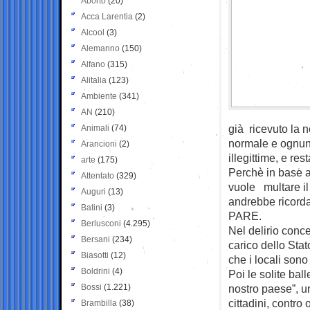
Aborto
(20)
Acca Larentia
(2)
Alcool
(3)
Alemanno
(150)
Alfano
(315)
Alitalia
(123)
Ambiente
(341)
AN
(210)
già ricevuto la 
Animali
(74)
normale e ognuno
Arancioni
(2)
illegittime, e res
arte
(175)
Perchè in base al
Attentato
(329)
vuole multare il
Auguri
(13)
andrebbe rico
Batini
(3)
PARE.
Berlusconi
(4.295)
Nel delirio conc
Bersani
(234)
carico dello Stat
Biasotti
(12)
che i locali son
Boldrini
(4)
Poi le solite ba
Bossi
(1.221)
nostro paese”, un
cittadini, contro
Brambilla
(38)