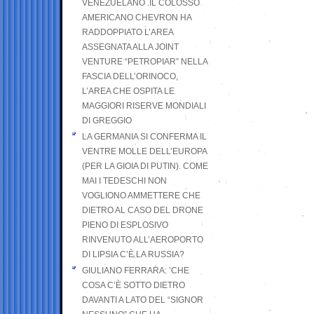
VENEZUELANO .IL COLOSSO
AMERICANO CHEVRON HA
RADDOPPIATO L’AREA
ASSEGNATA ALLA JOINT
VENTURE “PETROPIAR” NELLA
FASCIA DELL’ORINOCO,
L’AREA CHE OSPITA LE
MAGGIORI RISERVE MONDIALI
DI GREGGIO
LA GERMANIA SI CONFERMA IL
VENTRE MOLLE DELL’EUROPA
(PER LA GIOIA DI PUTIN). COME
MAI I TEDESCHI NON
VOGLIONO AMMETTERE CHE
DIETRO AL CASO DEL DRONE
PIENO DI ESPLOSIVO
RINVENUTO ALL’AEROPORTO
DI LIPSIA C’È LA RUSSIA?
GIULIANO FERRARA: ’CHE
COSA C’È SOTTO DIETRO
DAVANTI A LATO DEL “SIGNOR