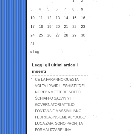
1
2
3
4
5
6
7
8
9
10
11
12
13
14
15
16
17
18
19
20
21
22
23
24
25
26
27
28
29
30
31
« Lug
Leggi gli ultimi articoli
inseriti
CE LA FARANNO QUESTA
VOLTA I PAVIDI LEGHISTI “DEL
NORD” A METTERE SOTTO
SCHIAFFO SALVINI? I
GOVERNATORI ATTILIO
FONTANA E MASSIMILIANO
FEDRIGA, INSIEME AL “DOGE”
LUCA ZAIA, SONO PRONTI A
FORMALIZZARE UNA