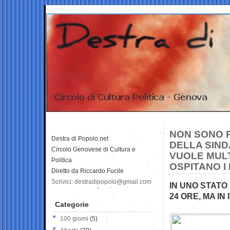
NON SONO P
Destra di Popolo.net
DELLA SIN
Circolo Genovese di Cultura e
VUOLE MULT
Politica
OSPITANO I
Diretto da Riccardo Fucile
Scrivici: destradipopolo@gmail.com
IN UNO STATO
24 ORE, MA IN
Categorie
100 giorni
(5)