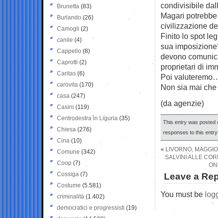
condivisibile dal
Brunetta
(83)
Magari potrebbe 
Burlando
(26)
civilizzazione de
Camogli
(2)
Finito lo spot le
canile
(4)
sua imposizione?
Cappello
(8)
devono comunicar
Caprotti
(2)
proprietari di im
Caritas
(6)
Poi valuteremo
carovita
(170)
Non sia mai che 
casa
(247)
(da agenzie)
Casini
(119)
Centrodestra in Liguria
(35)
This entry was posted o
Chiesa
(276)
responses to this entr
Cina
(10)
«
LIVORNO, MAGGIO
Comune
(342)
SALVINI ALLE COR
Coop
(7)
ON
Cossiga
(7)
Leave a Rep
Costume
(5.581)
You must be
log
criminalità
(1.402)
democratici e progressisti
(19)