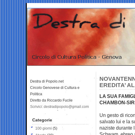
NOVANTENNE
Destra di Popolo.net
EREDITA’ AL
Circolo Genovese di Cultura e
Politica
LA SUA FAMIG
Diretto da Riccardo Fucile
CHAMBON-SIR-
Scrivici: destradipopolo@gmail.com
Un gesto di rico
Categorie
salvato lui e la 
naziste durante 
100 giorni
(5)
Schwam, ebreo au