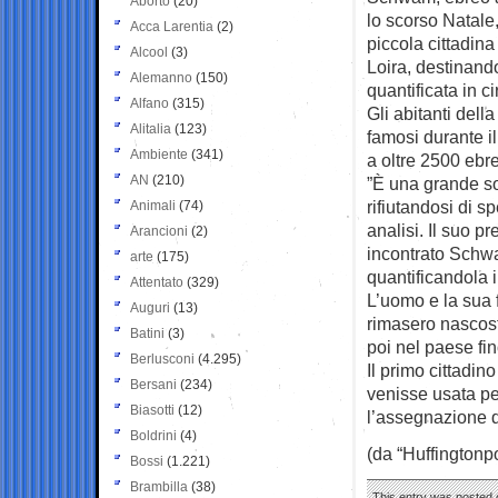
Aborto
(20)
lo scorso Natale,
Acca Larentia
(2)
piccola cittadin
Alcool
(3)
Loira, destinan
Alemanno
(150)
quantificata in ci
Alfano
(315)
Gli abitanti dell
Alitalia
(123)
famosi durante il
Ambiente
(341)
a oltre 2500 ebre
AN
(210)
”È una grande so
rifiutandosi di s
Animali
(74)
analisi. Il suo p
Arancioni
(2)
incontrato Schwa
arte
(175)
quantificandola i
Attentato
(329)
L’uomo e la sua
Auguri
(13)
rimasero nascosti
Batini
(3)
poi nel paese fin
Berlusconi
(4.295)
Il primo cittadin
Bersani
(234)
venisse usata per
Biasotti
(12)
l’assegnazione d
Boldrini
(4)
(da “Huffingtonpo
Bossi
(1.221)
Brambilla
(38)
This entry was posted o