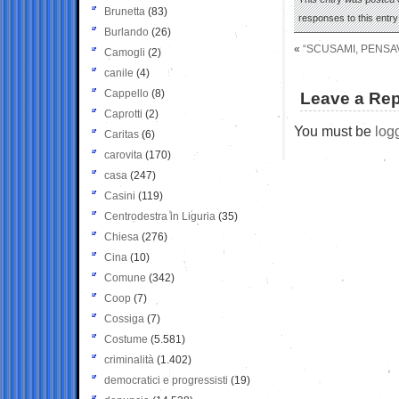
Brunetta
(83)
responses to this entr
Burlando
(26)
«
“SCUSAMI, PENSA
Camogli
(2)
canile
(4)
Cappello
(8)
Leave a Rep
Caprotti
(2)
You must be
log
Caritas
(6)
carovita
(170)
casa
(247)
Casini
(119)
Centrodestra in Liguria
(35)
Chiesa
(276)
Cina
(10)
Comune
(342)
Coop
(7)
Cossiga
(7)
Costume
(5.581)
criminalità
(1.402)
democratici e progressisti
(19)