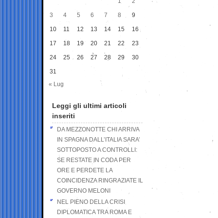
1
2
3
4
5
6
7
8
9
10
11
12
13
14
15
16
17
18
19
20
21
22
23
24
25
26
27
28
29
30
31
« Lug
Leggi gli ultimi articoli
inseriti
DA MEZZONOTTE CHI ARRIVA
IN SPAGNA DALL’ITALIA SARA’
SOTTOPOSTO A CONTROLLI:
SE RESTATE IN CODA PER
ORE E PERDETE LA
COINCIDENZA RINGRAZIATE IL
GOVERNO MELONI
NEL PIENO DELLA CRISI
DIPLOMATICA TRA ROMA E