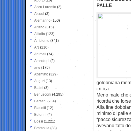
Aborto
(20)
PALLE
Acca Larentia
(2)
Alcool
(3)
Alemanno
(150)
Alfano
(315)
Alitalia
(123)
Ambiente
(341)
AN
(210)
Animali
(74)
Arancioni
(2)
arte
(175)
Attentato
(329)
Auguri
(13)
goldoniana memor
Batini
(3)
critica.
Meno male che c’è
Berlusconi
(4.295)
ricorda che forse 
Bersani
(234)
Alla fine dobbia
Biasotti
(12)
minimo di palle e
Boldrini
(4)
“pacco sicurezza
Bossi
(1.221)
avevano fatto d
Brambilla
(38)