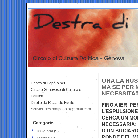
ORA LA RU
Destra di Popolo.net
MA SE PER
Circolo Genovese di Cultura e
NECESSITA
Politica
Diretto da Riccardo Fucile
FINO A IERI 
Scrivici: destradipopolo@gmail.com
L’ESPULSIONE
CERCA UN MO
Categorie
NECESSARIA: 
O UN BUGIAR
100 giorni
(5)
RONDE DEL ME