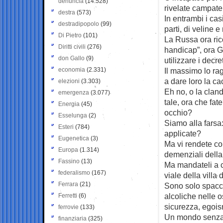
denuncia
(14.528)
rivelate campate
destra
(573)
In entrambi i casi
destradipopolo
(99)
parti, di veline e
Di Pietro
(101)
La Russa ora rico
Diritti civili
(276)
handicap”, ora G
don Gallo
(9)
utilizzare i decre
economia
(2.331)
Il massimo lo ra
a dare loro la ca
elezioni
(3.303)
Eh no, o la cland
emergenza
(3.077)
tale, ora che fate
Energia
(45)
occhio?
Esselunga
(2)
Siamo alla farsa
Esteri
(784)
applicate?
Eugenetica
(3)
Ma vi rendete con
Europa
(1.314)
demenziali dell
Fassino
(13)
Ma mandateli a ca
federalismo
(167)
viale della villa
Ferrara
(21)
Sono solo spacci
alcoliche nelle 
Ferretti
(6)
sicurezza, egois
ferrovie
(133)
Un mondo senza u
finanziaria
(325)