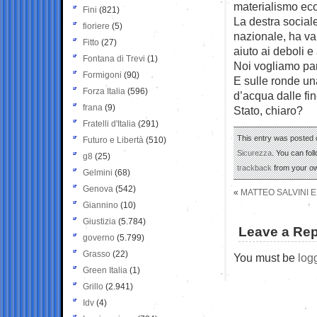
materialismo eco
Fini
(821)
La destra social
fioriere
(5)
nazionale, ha val
Fitto
(27)
aiuto ai deboli e
Fontana di Trevi
(1)
Noi vogliamo pan
Formigoni
(90)
E sulle ronde un
Forza Italia
(596)
d’acqua dalle fin
frana
(9)
Stato, chiaro?
Fratelli d'Italia
(291)
This entry was posted o
Futuro e Libertà
(510)
Sicurezza
. You can fol
g8
(25)
trackback
from your ow
Gelmini
(68)
Genova
(542)
«
MATTEO SALVINI E
Giannino
(10)
Giustizia
(5.784)
Leave a Rep
governo
(5.799)
Grasso
(22)
You must be
log
Green Italia
(1)
Grillo
(2.941)
Idv
(4)