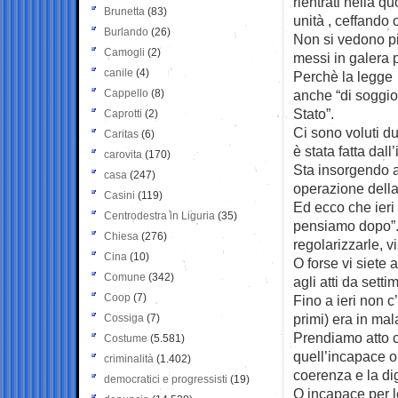
rientrati nella q
Brunetta
(83)
unità , ceffando 
Burlando
(26)
Non si vedono pi
Camogli
(2)
messi in galera 
canile
(4)
Perchè la legge 
Cappello
(8)
anche “di soggiorn
Stato”.
Caprotti
(2)
Ci sono voluti du
Caritas
(6)
è stata fatta dall
carovita
(170)
Sta insorgendo a
casa
(247)
operazione della
Casini
(119)
Ed ecco che ieri 
Centrodestra in Liguria
(35)
pensiamo dopo”.
Chiesa
(276)
regolarizzarle, v
Cina
(10)
O forse vi siete 
Comune
(342)
agli atti da sett
Coop
(7)
Fino a ieri non c
primi) era in ma
Cossiga
(7)
Prendiamo atto ch
Costume
(5.581)
quell’incapace o
criminalità
(1.402)
coerenza e la di
democratici e progressisti
(19)
O incapace per l