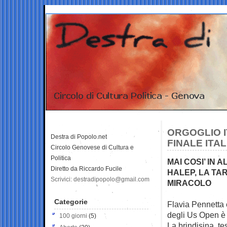
ORGOGLIO I
Destra di Popolo.net
FINALE ITA
Circolo Genovese di Cultura e
Politica
MAI COSI’ IN 
Diretto da Riccardo Fucile
HALEP, LA TA
Scrivici: destradipopolo@gmail.com
MIRACOLO
Categorie
Flavia Pennetta e
degli Us Open è 
100 giorni
(5)
La brindisina, te