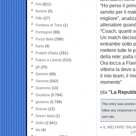
Fini
(821)
“Ho perso il pri
fioriere
(5)
servito per il m
migliore”, analiz
Fitto
(27)
allenatore quand
Fontana di Trevi
(1)
“Coach, quanti so
Formigoni
(90)
Un match deciso d
Forza Italia
(596)
entrambe sotto pr
frana
(9)
mettere tutte le 
Fratelli d'Italia
(291)
della rete: palla
Futuro e Libertà
(510)
Ora tocca a Flav
g8
(25)
vittoria la devo 
Gelmini
(68)
il mio team, il 
Genova
(542)
momento”
Giannino
(10)
(da
“La Repubb
Giustizia
(5.784)
governo
(5.799)
This entry was posted o
Grasso
(22)
follow any responses to
Green Italia
(1)
own site.
Grillo
(2.941)
«
IL WELFARE ITALI
Idv
(4)
LO