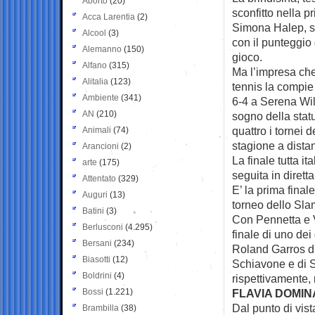
Aborto
(20)
sconfitto nella 
Acca Larentia
(2)
Simona Halep, s
Alcool
(3)
con il punteggio 
Alemanno
(150)
gioco.
Alfano
(315)
Ma l’impresa ch
Alitalia
(123)
tennis la compie 
Ambiente
(341)
6-4 a Serena Wil
AN
(210)
sogno della statu
quattro i tornei 
Animali
(74)
stagione a distan
Arancioni
(2)
La finale tutta i
arte
(175)
seguita in dirett
Attentato
(329)
E’ la prima final
Auguri
(13)
torneo dello Sla
Batini
(3)
Con Pennetta e V
Berlusconi
(4.295)
finale di uno dei
Bersani
(234)
Roland Garros di
Biasotti
(12)
Schiavone e di S
Boldrini
(4)
rispettivamente,
Bossi
(1.221)
FLAVIA DOMIN
Dal punto di vist
Brambilla
(38)