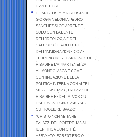
PIANTEDOSI
DE ANGELIS: “LA RISPOSTA DI
GIORGIA MELONI A PEDRO
SANCHEZ SI COMPRENDE
SOLO CON LA LENTE
DELL’IDEOLOGIA E DEL
CALCOLO: LE POLITICHE
DELL’IMMIGRAZIONE COME
TERRENO IDENTITARIO SU CUI
RIBADIRE L’APPARTENENZA
AL MONDO MAGA E COME
CONTINUAZIONE DELLA
POLITICA INTERNA CON ALTRI
MEZZI. INSOMMA, TRUMP CUI
RIBADIRE FEDELTÀ, VOX CUI
DARE SOSTEGNO, VANNACCI
CUI TOGLIERE SPAZIO”
“CRISTO NON ABITA NEI
PALAZZI DEL POTERE, MA SI
IDENTIFICA CON CHI È
AFFAMATO, FORESTIERO O