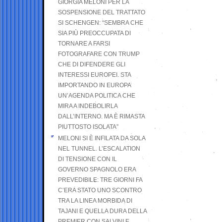
GIORGIA MELONI PER LA
SOSPENSIONE DEL TRATTATO
SI SCHENGEN: “SEMBRA CHE
SIA PIÙ PREOCCUPATA DI
TORNARE A FARSI
FOTOGRAFARE CON TRUMP
CHE DI DIFENDERE GLI
INTERESSI EUROPEI. STA
IMPORTANDO IN EUROPA
UN’AGENDA POLITICA CHE
MIRA A INDEBOLIRLA
DALL’INTERNO. MA È RIMASTA
PIUTTOSTO ISOLATA”
MELONI SI È INFILATA DA SOLA
NEL TUNNEL. L’ESCALATION
DI TENSIONE CON IL
GOVERNO SPAGNOLO ERA
PREVEDIBILE: TRE GIORNI FA
C’ERA STATO UNO SCONTRO
TRA LA LINEA MORBIDA DI
TAJANI E QUELLA DURA DELLA
PREMIER CON SALVINI E