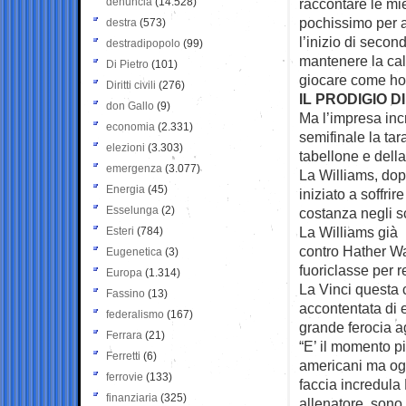
denuncia
(14.528)
raccontare le mi
pochissimo per a
destra
(573)
l’inizio di secon
destradipopolo
(99)
mantenere la ca
Di Pietro
(101)
giocare come ho f
Diritti civili
(276)
IL PRODIGIO 
don Gallo
(9)
Ma l’impresa inc
economia
(2.331)
semifinale la ta
elezioni
(3.303)
tabellone e della
emergenza
(3.077)
La Williams, dop
Energia
(45)
iniziato a soffri
Esselunga
(2)
costanza negli sc
La Williams già 
Esteri
(784)
contro Hather Wat
Eugenetica
(3)
fuoriclasse per r
Europa
(1.314)
La Vinci questa 
Fassino
(13)
accontentata di e
federalismo
(167)
grande ferocia a
Ferrara
(21)
“E’ il momento p
Ferretti
(6)
americani ma ogg
ferrovie
(133)
faccia incredula
finanziaria
(325)
allenatore, sono