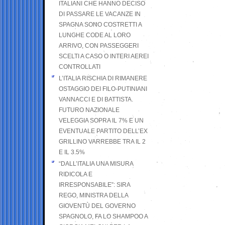
ITALIANI CHE HANNO DECISO
DI PASSARE LE VACANZE IN
SPAGNA SONO COSTRETTI A
LUNGHE CODE AL LORO
ARRIVO, CON PASSEGGERI
SCELTI A CASO O INTERI AEREI
CONTROLLATI
L’ITALIA RISCHIA DI RIMANERE
OSTAGGIO DEI FILO-PUTINIANI
VANNACCI E DI BATTISTA.
FUTURO NAZIONALE
VELEGGIA SOPRA IL 7% E UN
EVENTUALE PARTITO DELL’EX
GRILLINO VARREBBE TRA IL 2
E IL 3.5%
“DALL’ITALIA UNA MISURA
RIDICOLA E
IRRESPONSABILE”: SIRA
REGO, MINISTRA DELLA
GIOVENTÙ DEL GOVERNO
SPAGNOLO, FA LO SHAMPOO A