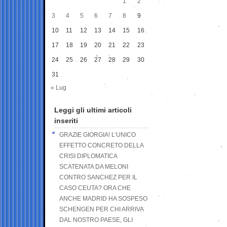
1
2
3
4
5
6
7
8
9
10
11
12
13
14
15
16
17
18
19
20
21
22
23
24
25
26
27
28
29
30
31
« Lug
Leggi gli ultimi articoli
inseriti
GRAZIE GIORGIA! L’UNICO
EFFETTO CONCRETO DELLA
CRISI DIPLOMATICA
SCATENATA DA MELONI
CONTRO SANCHEZ PER IL
CASO CEUTA? ORA CHE
ANCHE MADRID HA SOSPESO
SCHENGEN PER CHI ARRIVA
DAL NOSTRO PAESE, GLI