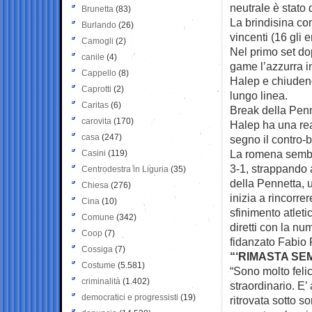
neutrale è stato 
Brunetta
(83)
La brindisina com
Burlando
(26)
vincenti (16 gli e
Camogli
(2)
Nel primo set do
canile
(4)
game l’azzurra in
Cappello
(8)
Halep e chiudend
Caprotti
(2)
lungo linea.
Caritas
(6)
Break della Penn
carovita
(170)
Halep ha una rea
casa
(247)
segno il contro-b
La romena sembra
Casini
(119)
3-1, strappando a
Centrodestra in Liguria
(35)
della Pennetta, u
Chiesa
(276)
inizia a rincorrer
Cina
(10)
sfinimento atleti
Comune
(342)
diretti con la n
Coop
(7)
fidanzato Fabio 
Cossiga
(7)
“‘RIMASTA SE
Costume
(5.581)
“Sono molto felic
criminalità
(1.402)
straordinario. E
democratici e progressisti
(19)
ritrovata sotto s