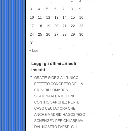
1
2
3
4
5
6
7
8
9
10
11
12
13
14
15
16
17
18
19
20
21
22
23
24
25
26
27
28
29
30
31
« Lug
Leggi gli ultimi articoli
inseriti
GRAZIE GIORGIA! L’UNICO
EFFETTO CONCRETO DELLA
CRISI DIPLOMATICA
SCATENATA DA MELONI
CONTRO SANCHEZ PER IL
CASO CEUTA? ORA CHE
ANCHE MADRID HA SOSPESO
SCHENGEN PER CHI ARRIVA
DAL NOSTRO PAESE, GLI