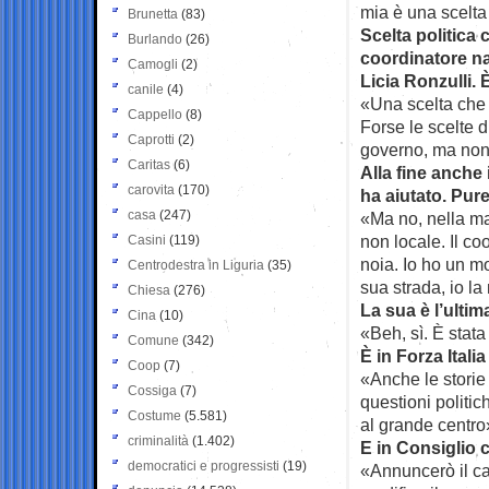
mia è una scelta 
Brunetta
(83)
Scelta politica 
Burlando
(26)
coordinatore naz
Camogli
(2)
Licia Ronzulli.
canile
(4)
«Una scelta che 
Cappello
(8)
Forse le scelte 
Caprotti
(2)
governo, ma non 
Caritas
(6)
Alla fine anche
carovita
(170)
ha aiutato. Pur
casa
(247)
«Ma no, nella ma
non locale. Il c
Casini
(119)
noia. Io ho un mo
Centrodestra in Liguria
(35)
sua strada, io la
Chiesa
(276)
La sua è l’ulti
Cina
(10)
«Beh, sì. È stat
Comune
(342)
È in Forza Itali
Coop
(7)
«Anche le storie
Cossiga
(7)
questioni politic
Costume
(5.581)
al grande centro
criminalità
(1.402)
E in Consiglio 
democratici e progressisti
(19)
«Annuncerò il ca