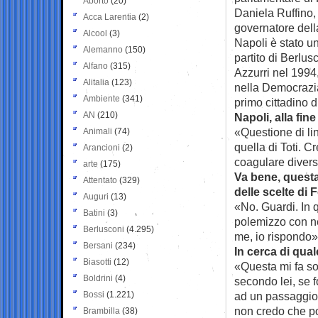
Aborto
(20)
Daniela Ruffino,
Acca Larentia
(2)
governatore della
Alcool
(3)
Napoli è stato un
Alemanno
(150)
partito di Berlus
Alfano
(315)
Azzurri nel 1994,
Alitalia
(123)
nella Democrazia
Ambiente
(341)
primo cittadino 
AN
(210)
Napoli, alla fin
«Questione di lin
Animali
(74)
quella di Toti. 
Arancioni
(2)
coagulare diver
arte
(175)
Va bene, questa
Attentato
(329)
delle scelte di F
Auguri
(13)
«No. Guardi. In 
Batini
(3)
polemizzo con n
Berlusconi
(4.295)
me, io rispondo»
Bersani
(234)
In cerca di qu
Biasotti
(12)
«Questa mi fa so
Boldrini
(4)
secondo lei, se 
Bossi
(1.221)
ad un passaggio ne
non credo che po
Brambilla
(38)