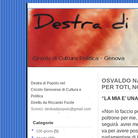
OSVALDO NA
Destra di Popolo.net
PER TOTI, 
Circolo Genovese di Cultura e
Politica
“LA MIA E’ UN
Diretto da Riccardo Fucile
Scrivici: destradipopolo@gmail.com
«Non lo faccio pe
poltrone per me,
Categorie
seguirà avrei med
va per avere pos
100 giorni
(5)
parlamentare di F