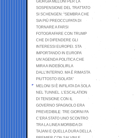
GIORGIA MELONI PER LA
SOSPENSIONE DEL TRATTATO
SI SCHENGEN: “SEMBRA CHE
SIA PIÙ PREOCCUPATA DI
TORNARE A FARSI
FOTOGRAFARE CON TRUMP
CHE DI DIFENDERE GLI
INTERESSI EUROPEI. STA
IMPORTANDO IN EUROPA
UN’AGENDA POLITICA CHE
MIRA A INDEBOLIRLA
DALL’INTERNO. MA È RIMASTA
PIUTTOSTO ISOLATA”
MELONI SI È INFILATA DA SOLA
NEL TUNNEL. L’ESCALATION
DI TENSIONE CON IL
GOVERNO SPAGNOLO ERA
PREVEDIBILE: TRE GIORNI FA
C’ERA STATO UNO SCONTRO
TRA LA LINEA MORBIDA DI
TAJANI E QUELLA DURA DELLA
PREMIER CON SALVINI E