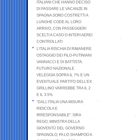
ITALIANI CHE HANNO DECISO
DI PASSARE LE VACANZE IN
SPAGNA SONO COSTRETTI A
LUNGHE CODE AL LORO
ARRIVO, CON PASSEGGERI
SCELTI A CASO O INTERI AEREI
CONTROLLATI
L’ITALIA RISCHIA DI RIMANERE
OSTAGGIO DEI FILO-PUTINIANI
VANNACCI E DI BATTISTA.
FUTURO NAZIONALE
VELEGGIA SOPRA IL 7% E UN
EVENTUALE PARTITO DELL’EX
GRILLINO VARREBBE TRA IL 2
E IL 3.5%
“DALL’ITALIA UNA MISURA
RIDICOLA E
IRRESPONSABILE”: SIRA
REGO, MINISTRA DELLA
GIOVENTÙ DEL GOVERNO
SPAGNOLO, FA LO SHAMPOO A