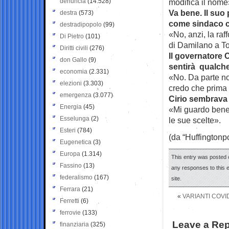
denuncia
(14.528)
modifica il nome
Va bene. Il suo
destra
(573)
come sindaco ci
destradipopolo
(99)
«No, anzi, la raf
Di Pietro
(101)
di Damilano a To
Diritti civili
(276)
Il governatore C
don Gallo
(9)
sentirà qualch
economia
(2.331)
«No. Da parte no
elezioni
(3.303)
credo che prima o
emergenza
(3.077)
Cirio sembrava 
Energia
(45)
«Mi guardo bene,
Esselunga
(2)
le sue scelte».
Esteri
(784)
(da “Huffingtonpo
Eugenetica
(3)
Europa
(1.314)
This entry was posted o
Fassino
(13)
any responses to this 
federalismo
(167)
site.
Ferrara
(21)
«
VARIANTI COVI
Ferretti
(6)
ferrovie
(133)
Leave a Rep
finanziaria
(325)