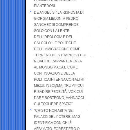
PIANTEDOSI
DE ANGELIS: “LA RISPOSTA DI
GIORGIA MELONI A PEDRO
SANCHEZ SI COMPRENDE
SOLO CON LA LENTE
DELL’IDEOLOGIA E DEL
CALCOLO: LE POLITICHE
DELL’IMMIGRAZIONE COME
TERRENO IDENTITARIO SU CUI
RIBADIRE L’APPARTENENZA
AL MONDO MAGA E COME
CONTINUAZIONE DELLA
POLITICA INTERNA CON ALTRI
MEZZI. INSOMMA, TRUMP CUI
RIBADIRE FEDELTÀ, VOX CUI
DARE SOSTEGNO, VANNACCI
CUI TOGLIERE SPAZIO”
“CRISTO NON ABITA NEI
PALAZZI DEL POTERE, MA SI
IDENTIFICA CON CHI È
AFFAMATO, FORESTIERO O