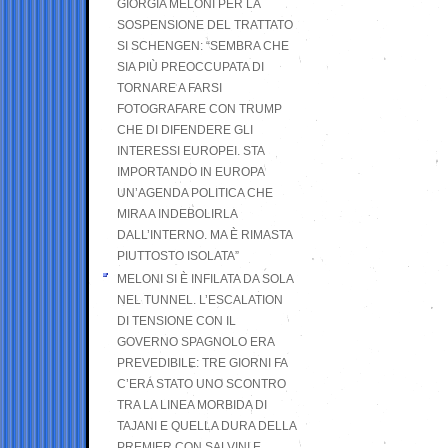
GIORGIA MELONI PER LA
SOSPENSIONE DEL TRATTATO
SI SCHENGEN: “SEMBRA CHE
SIA PIÙ PREOCCUPATA DI
TORNARE A FARSI
FOTOGRAFARE CON TRUMP
CHE DI DIFENDERE GLI
INTERESSI EUROPEI. STA
IMPORTANDO IN EUROPA
UN’AGENDA POLITICA CHE
MIRA A INDEBOLIRLA
DALL’INTERNO. MA È RIMASTA
PIUTTOSTO ISOLATA”
MELONI SI È INFILATA DA SOLA
NEL TUNNEL. L’ESCALATION
DI TENSIONE CON IL
GOVERNO SPAGNOLO ERA
PREVEDIBILE: TRE GIORNI FA
C’ERA STATO UNO SCONTRO
TRA LA LINEA MORBIDA DI
TAJANI E QUELLA DURA DELLA
PREMIER CON SALVINI E