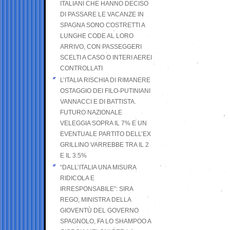
ITALIANI CHE HANNO DECISO
DI PASSARE LE VACANZE IN
SPAGNA SONO COSTRETTI A
LUNGHE CODE AL LORO
ARRIVO, CON PASSEGGERI
SCELTI A CASO O INTERI AEREI
CONTROLLATI
L’ITALIA RISCHIA DI RIMANERE
OSTAGGIO DEI FILO-PUTINIANI
VANNACCI E DI BATTISTA.
FUTURO NAZIONALE
VELEGGIA SOPRA IL 7% E UN
EVENTUALE PARTITO DELL’EX
GRILLINO VARREBBE TRA IL 2
E IL 3.5%
“DALL’ITALIA UNA MISURA
RIDICOLA E
IRRESPONSABILE”: SIRA
REGO, MINISTRA DELLA
GIOVENTÙ DEL GOVERNO
SPAGNOLO, FA LO SHAMPOO A