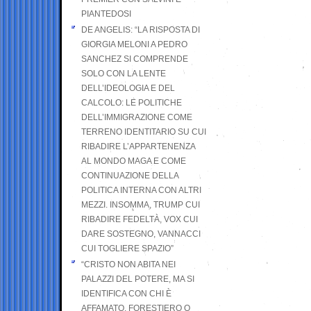
PIANTEDOSI
DE ANGELIS: “LA RISPOSTA DI
GIORGIA MELONI A PEDRO
SANCHEZ SI COMPRENDE
SOLO CON LA LENTE
DELL’IDEOLOGIA E DEL
CALCOLO: LE POLITICHE
DELL’IMMIGRAZIONE COME
TERRENO IDENTITARIO SU CUI
RIBADIRE L’APPARTENENZA
AL MONDO MAGA E COME
CONTINUAZIONE DELLA
POLITICA INTERNA CON ALTRI
MEZZI. INSOMMA, TRUMP CUI
RIBADIRE FEDELTÀ, VOX CUI
DARE SOSTEGNO, VANNACCI
CUI TOGLIERE SPAZIO”
“CRISTO NON ABITA NEI
PALAZZI DEL POTERE, MA SI
IDENTIFICA CON CHI È
AFFAMATO, FORESTIERO O