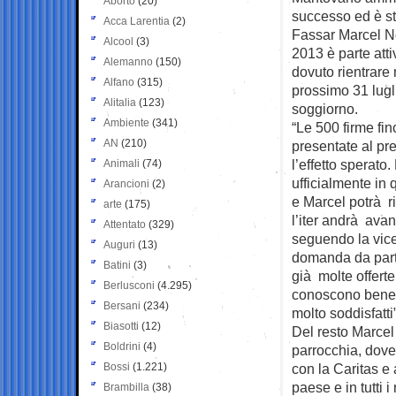
Aborto
(20)
successo ed è sta
Acca Larentia
(2)
Fassar Marcel Nd
Alcool
(3)
2013 è parte att
Alemanno
(150)
dovuto rientrare 
Alfano
(315)
prossimo 31 lugl
Alitalia
(123)
soggiorno.
Ambiente
(341)
“Le 500 firme fino
AN
(210)
presentate al pr
l’effetto sperat
Animali
(74)
ufficialmente in
Arancioni
(2)
e Marcel potrà r
arte
(175)
l’iter andrà ava
Attentato
(329)
seguendo la vice
Auguri
(13)
domanda da parte
Batini
(3)
già molte offerte
Berlusconi
(4.295)
conoscono bene e
Bersani
(234)
molto soddisfatti”
Biasotti
(12)
Del resto Marcel
Boldrini
(4)
parrocchia, dove
Bossi
(1.221)
con la Caritas e 
paese e in tutti 
Brambilla
(38)