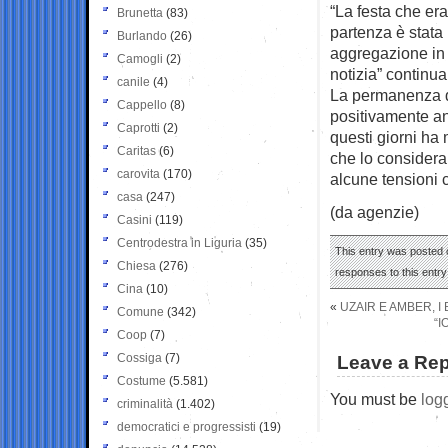
“La festa che era
Brunetta
(83)
partenza è stat
Burlando
(26)
aggregazione in 
Camogli
(2)
notizia” continua
canile
(4)
La permanenza di
Cappello
(8)
positivamente an
Caprotti
(2)
questi giorni ha
Caritas
(6)
che lo considera 
carovita
(170)
alcune tensioni 
casa
(247)
(da agenzie)
Casini
(119)
Centrodestra in Liguria
(35)
This entry was posted o
Chiesa
(276)
responses to this entr
Cina
(10)
«
UZAIR E AMBER, I 
Comune
(342)
“I
Coop
(7)
Cossiga
(7)
Leave a Rep
Costume
(5.581)
You must be
log
criminalità
(1.402)
democratici e progressisti
(19)