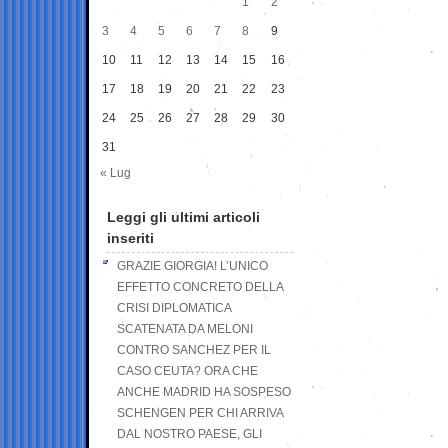
1
2
3
4
5
6
7
8
9
10
11
12
13
14
15
16
17
18
19
20
21
22
23
24
25
26
27
28
29
30
31
« Lug
Leggi gli ultimi articoli
inseriti
GRAZIE GIORGIA! L’UNICO
EFFETTO CONCRETO DELLA
CRISI DIPLOMATICA
SCATENATA DA MELONI
CONTRO SANCHEZ PER IL
CASO CEUTA? ORA CHE
ANCHE MADRID HA SOSPESO
SCHENGEN PER CHI ARRIVA
DAL NOSTRO PAESE, GLI