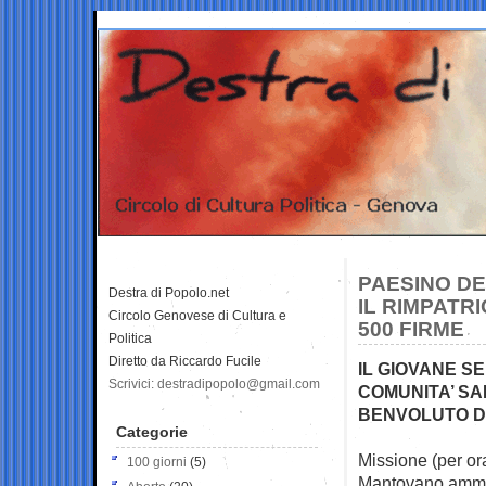
PAESINO D
Destra di Popolo.net
IL RIMPATR
Circolo Genovese di Cultura e
500 FIRME
Politica
Diretto da Riccardo Fucile
IL GIOVANE S
Scrivici: destradipopolo@gmail.com
COMUNITA’ SA
BENVOLUTO DA
Categorie
Missione (per ora
100 giorni
(5)
Mantovano
ammi