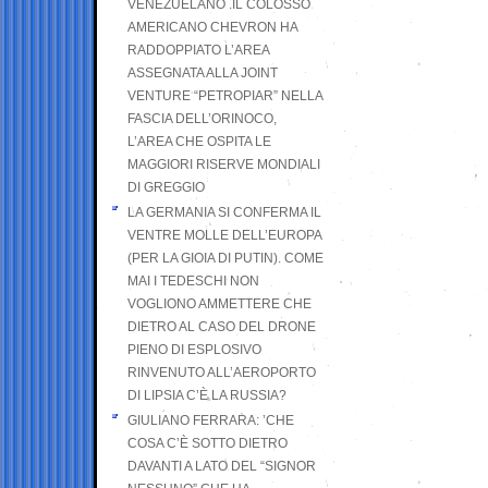
VENEZUELANO .IL COLOSSO
AMERICANO CHEVRON HA
RADDOPPIATO L’AREA
ASSEGNATA ALLA JOINT
VENTURE “PETROPIAR” NELLA
FASCIA DELL’ORINOCO,
L’AREA CHE OSPITA LE
MAGGIORI RISERVE MONDIALI
DI GREGGIO
LA GERMANIA SI CONFERMA IL
VENTRE MOLLE DELL’EUROPA
(PER LA GIOIA DI PUTIN). COME
MAI I TEDESCHI NON
VOGLIONO AMMETTERE CHE
DIETRO AL CASO DEL DRONE
PIENO DI ESPLOSIVO
RINVENUTO ALL’AEROPORTO
DI LIPSIA C’È LA RUSSIA?
GIULIANO FERRARA: ’CHE
COSA C’È SOTTO DIETRO
DAVANTI A LATO DEL “SIGNOR