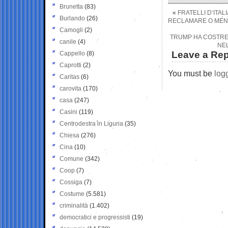
Brunetta
(83)
«
FRATELLI D’ITA
Burlando
(26)
RECLAMARE O MENO
Camogli
(2)
TRUMP HA COSTRET
canile
(4)
NEL
Leave a Rep
Cappello
(8)
Caprotti
(2)
You must be
log
Caritas
(6)
carovita
(170)
casa
(247)
Casini
(119)
Centrodestra in Liguria
(35)
Chiesa
(276)
Cina
(10)
Comune
(342)
Coop
(7)
Cossiga
(7)
Costume
(5.581)
criminalità
(1.402)
democratici e progressisti
(19)