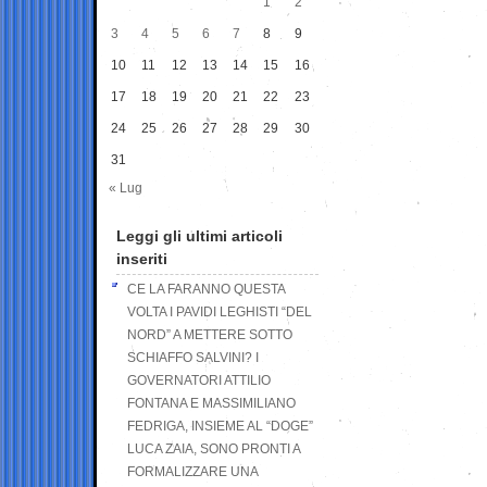
1
2
3
4
5
6
7
8
9
10
11
12
13
14
15
16
17
18
19
20
21
22
23
24
25
26
27
28
29
30
31
« Lug
Leggi gli ultimi articoli
inseriti
CE LA FARANNO QUESTA
VOLTA I PAVIDI LEGHISTI “DEL
NORD” A METTERE SOTTO
SCHIAFFO SALVINI? I
GOVERNATORI ATTILIO
FONTANA E MASSIMILIANO
FEDRIGA, INSIEME AL “DOGE”
LUCA ZAIA, SONO PRONTI A
FORMALIZZARE UNA