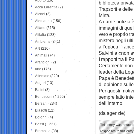
Aborto
(20)
biblioteca privat
Acca Larentia
(2)
Trapsorti e delle
Alcool
(3)
Mirta.
Alemanno
(150)
A darne notizia è
immagini di quel
Alfano
(315)
vero e proprio t
Alitalia
(123)
mistero negli ult
Ambiente
(341)
all’epoca France
AN
(210)
Salvini a «non a
Animali
(74)
I rapporti tra il
Arancioni
(2)
Certamente non h
arte
(175)
leader della Lega
Attentato
(329)
Papa è Benedetto»
Auguri
(13)
di opinione sulle
Batini
(3)
Per questi motivi
sempre fatto inte
Berlusconi
(4.295)
dell’interno.
Bersani
(234)
Biasotti
(12)
(da agenzie)
Boldrini
(4)
Bossi
(1.221)
This entry was posted o
Brambilla
(38)
responses to this entr