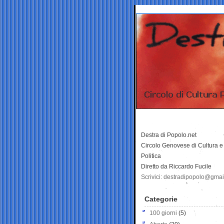
Destra di Popolo.net
Circolo Genovese di Cultura e
Politica
Diretto da Riccardo Fucile
Scrivici: destradipopolo@gma
Categorie
100 giorni
(5)