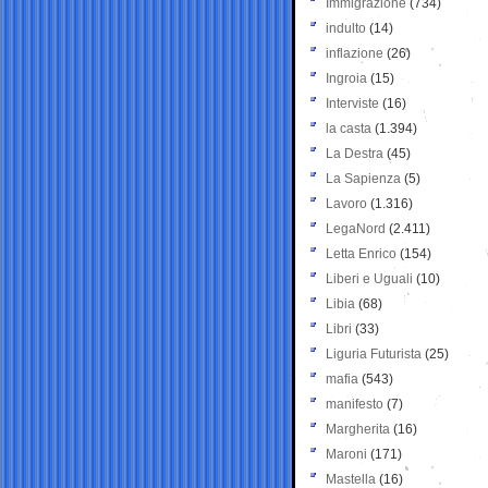
Immigrazione
(734)
indulto
(14)
inflazione
(26)
Ingroia
(15)
Interviste
(16)
la casta
(1.394)
La Destra
(45)
La Sapienza
(5)
Lavoro
(1.316)
LegaNord
(2.411)
Letta Enrico
(154)
Liberi e Uguali
(10)
Libia
(68)
Libri
(33)
Liguria Futurista
(25)
mafia
(543)
manifesto
(7)
Margherita
(16)
Maroni
(171)
Mastella
(16)