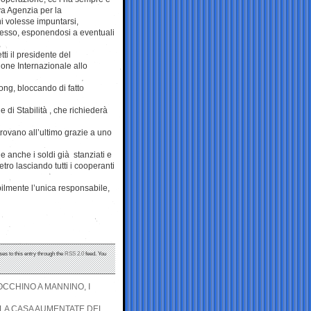
a Agenzia per la
i volesse impuntarsi,
tesso, esponendosi a eventuali
ti il presidente del
one Internazionale allo
ong, bloccando di fatto
e di Stabilità , che richiederà
rovano all’ultimo grazie a uno
e anche i soldi già stanziati e
etro lasciando tutti i cooperanti
bilmente l’unica responsabile,
ses to this entry through the
RSS 2.0
feed. You
OCCHINO A MANNINO, I
ULLA CASA AUMENTATE DEL