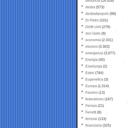
denuncia
(14.528)
destra
(573)
destradipopolo
(99)
Di Pietro
(101)
Diritti civili
(276)
don Gallo
(9)
economia
(2.331)
elezioni
(3.303)
emergenza
(3.077)
Energia
(45)
Esselunga
(2)
Esteri
(784)
Eugenetica
(3)
Europa
(1.314)
Fassino
(13)
federalismo
(167)
Ferrara
(21)
Ferretti
(6)
ferrovie
(133)
finanziaria
(325)