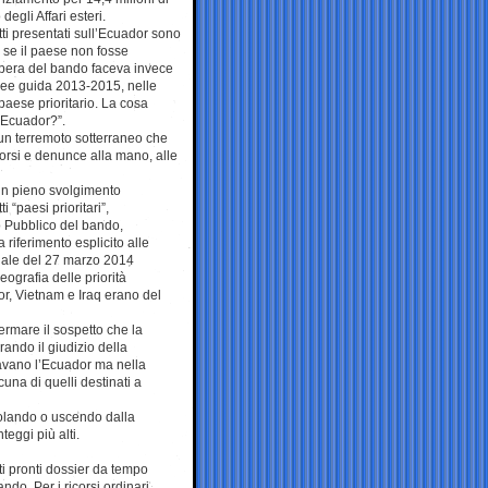
degli Affari esteri.
ti presentati sull’Ecuador sono
e se il paese non fosse
libera del bando faceva invece
inee guida 2013-2015, nelle
paese prioritario. La cosa
l’Ecuador?”.
 un terremoto sotterraneo che
corsi e denunce alla mano, alle
in pieno svolgimento
“paesi prioritari”,
o Pubblico del bando,
 riferimento esplicito alle
onale del 27 marzo 2014
ografia delle priorità
r, Vietnam e Iraq erano del
ermare il sospetto che la
rando il giudizio della
davano l’Ecuador ma nella
una di quelli destinati a
volando o uscendo dalla
eggi più alti.
ti pronti dossier da tempo
ndo. Per i ricorsi ordinari