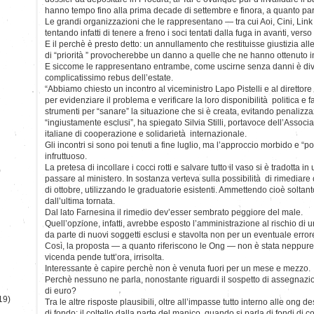
hanno tempo fino alla prima decade di settembre e finora, a quanto pa
Le grandi organizzazioni che le rappresentano — tra cui Aoi, Cini, Lin
tentando infatti di tenere a freno i soci tentati dalla fuga in avanti, verso t
E il perchè è presto detto: un annullamento che restituisse giustizia a
di “priorità ” provocherebbe un danno a quelle che ne hanno ottenuto i
E siccome le rappresentano entrambe, come uscirne senza danni è diven
complicatissimo rebus dell’estate.
“Abbiamo chiesto un incontro al viceministro Lapo Pistelli e al diretto
per evidenziare il problema e verificare la loro disponibilità politica e 
strumenti per “sanare” la situazione che si è creata, evitando penalizzazi
“ingiustamente esclusi”, ha spiegato Silvia Stilli, portavoce dell’Assoc
italiane di cooperazione e solidarietà internazionale.
Gli incontri si sono poi tenuti a fine luglio, ma l’approccio morbido e “pol
infruttuoso.
La pretesa di incollare i cocci rotti e salvare tutto il vaso si è tradotta in
)
passare al ministero. In sostanza verteva sulla possibilità di rimediare
di ottobre, utilizzando le graduatorie esistenti. Ammettendo cioè soltanto 
dall’ultima tornata.
Dal lato Farnesina il rimedio dev’esser sembrato peggiore del male.
Quell’opzione, infatti, avrebbe esposto l’amministrazione al rischio di 
da parte di nuovi soggetti esclusi e stavolta non per un eventuale err
Così, la proposta — a quanto riferiscono le Ong — non è stata neppure
vicenda pende tutt’ora, irrisolta.
Interessante è capire perchè non è venuta fuori per un mese e mezzo.
Perchè nessuno ne parla, nonostante riguardi il sospetto di assegnazion
di euro?
19)
Tra le altre risposte plausibili, oltre all’impasse tutto interno alle ong d
di fondo: il coltello dalla parte del manico, quando si parla di fondi di