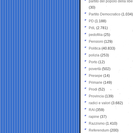
partito del popolo della libe
(30)
Partito Democratico
(1.034)
PD
(1.188)
PdL
(2.781)
pedofilia
(25)
Pensioni
(129)
Politica
(40.833)
polizia
(253)
Porto
(12)
povertà
(502)
Presepe
(14)
Primarie
(149)
Prodi
(52)
Provincia
(139)
radici e valori
(3.682)
RAI
(359)
rapine
(37)
Razzismo
(1.410)
Referendum
(200)