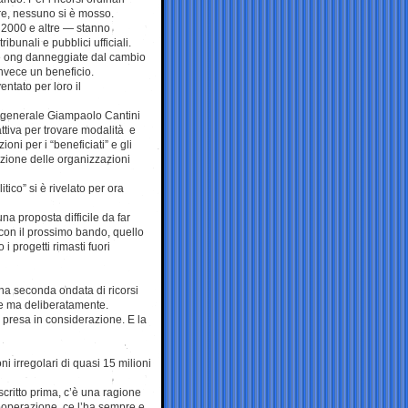
re, nessuno si è mosso.
k 2000 e altre — stanno
ribunali e pubblici ufficiali.
lle ong danneggiate dal cambio
nvece un beneficio.
tato per loro il
re generale Giampaolo Cantini
fattiva per trovare modalità e
oni per i “beneficiati” e gli
iazione delle organizzazioni
itico” si è rivelato per ora
 una proposta difficile da far
 con il prossimo bando, quello
i progetti rimasti fuori
una seconda ondata di ricorsi
ore ma deliberatamente.
 presa in considerazione. E la
i irregolari di quasi 15 milioni
escritto prima, c’è una ragione
 cooperazione, ce l’ha sempre e