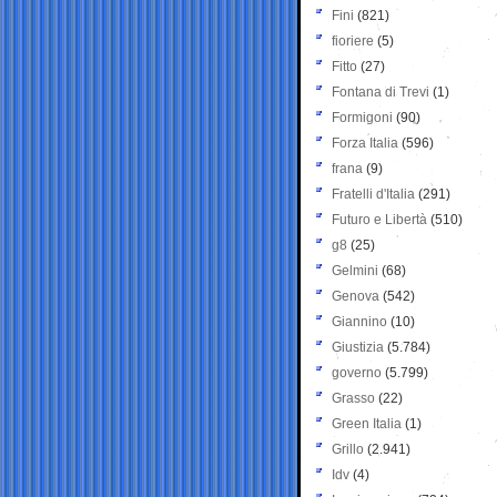
Fini
(821)
fioriere
(5)
Fitto
(27)
Fontana di Trevi
(1)
Formigoni
(90)
Forza Italia
(596)
frana
(9)
Fratelli d'Italia
(291)
Futuro e Libertà
(510)
g8
(25)
Gelmini
(68)
Genova
(542)
Giannino
(10)
Giustizia
(5.784)
governo
(5.799)
Grasso
(22)
Green Italia
(1)
Grillo
(2.941)
Idv
(4)