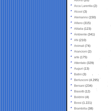
Aborto
(20)
Acca Larentia
(2)
Alcool
(3)
Alemanno
(150)
Alfano
(315)
Alitalia
(123)
Ambiente
(341)
AN
(210)
Animali
(74)
Arancioni
(2)
arte
(175)
Attentato
(329)
Auguri
(13)
Batini
(3)
Berlusconi
(4.295)
Bersani
(234)
Biasotti
(12)
Boldrini
(4)
Bossi
(1.221)
Brambilla
(38)