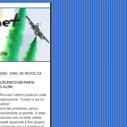
ONI: ONG IN RIVOLTA
L’ELENCO DEI PAESI
D ALTRI
 Procura l’ultimo pasticcio sotto
ooperazione. “Credo ci sia un
atorie”.
gersi del problema, senza
ienamente la gravità , è stato
alcosa non va nelle ultime
ogetti approvati a fine giugno
nziamento per 14,4 milioni di