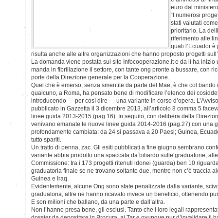
euro dal ministero 
“I numerosi proget
stati valutati com
prioritario. La de
riferimento alle l
quali l’Ecuador è 
risulta anche alle altre organizzazioni che hanno proposto progetti sul
La domanda viene postata sul sito Infocooperazione.it e da lì ha inizio
manda in fibrillazione il settore, con tante ong pronte a bussare, con ri
porte della Direzione generale per la Cooperazione.
Quel che è emerso, senza smentite da parte del Mae, è che col bando 
qualcuno, a Roma, ha pensato bene di modificare l’elenco dei cosiddetti 
introducendo — per così dire — una variante in corso d’opera. L’Avvis
pubblicato in Gazzetta il 3 dicembre 2013, all’articolo 8 comma 5 faceva
linee guida 2013-2015 (pag.16). In seguito, con delibera della Direzi
venivano emanate le nuove linee guida 2014-2016 (pag.27) con una ge
profondamente cambiata: da 24 si passava a 20 Paesi; Guinea, Ecuado
tutto spariti.
Un tratto di penna, zac. Gli esiti pubblicati a fine giugno sembrano conf
variante abbia prodotto una spaccata da biliardo sulle graduatorie, alte
Commissione: tra i 173 progetti ritenuti idonei (guarda) ben 10 riguar
graduatoria finale se ne trovano soltanto due, mentre non c’è traccia alc
Guinea e Iraq.
Evidentemente, alcune Ong sono state penalizzate dalla variante, sci
graduatoria, altre ne hanno ricavato invece un beneficio, ottenendo punt
E son milioni che ballano, da una parte e dall’altra.
Non l’hanno presa bene, gli esclusi. Tanto che i loro legali rappresenta
dossier da depositare in Procura, ai Tar e ovunque pur d’invalidare il ba