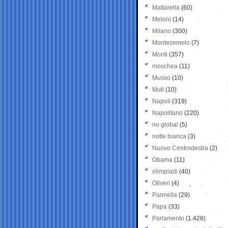
Mattarella
(60)
Meloni
(14)
Milano
(300)
Montezemolo
(7)
Monti
(357)
moschea
(11)
Musso
(10)
Muti
(10)
Napoli
(319)
Napolitano
(220)
no global
(5)
notte bianca
(3)
Nuovo Centrodestra
(2)
Obama
(11)
olimpiadi
(40)
Oliveri
(4)
Pannella
(29)
Papa
(33)
Parlamento
(1.428)