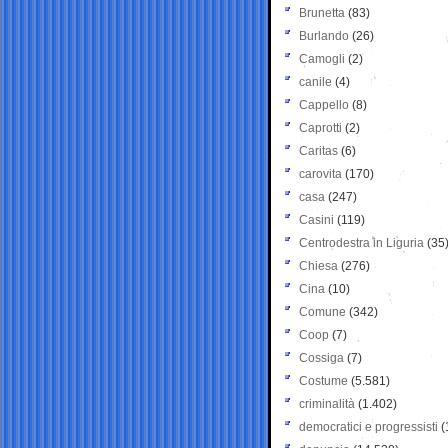
Brunetta
(83)
Burlando
(26)
Camogli
(2)
canile
(4)
Cappello
(8)
Caprotti
(2)
Caritas
(6)
carovita
(170)
casa
(247)
Casini
(119)
Centrodestra in Liguria
(35
Chiesa
(276)
Cina
(10)
Comune
(342)
Coop
(7)
Cossiga
(7)
Costume
(5.581)
criminalità
(1.402)
democratici e progressisti
(