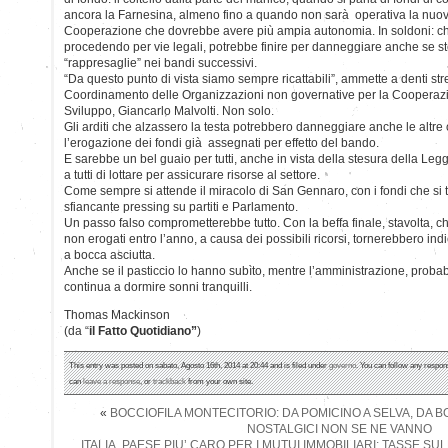
ancora la Farnesina, almeno fino a quando non sarà operativa la nuov
Cooperazione che dovrebbe avere più ampia autonomia. In soldoni: ch
procedendo per vie legali, potrebbe finire per danneggiare anche se s
“rappresaglie” nei bandi successivi.
“Da questo punto di vista siamo sempre ricattabili”, ammette a denti stret
Coordinamento delle Organizzazioni non governative per la Cooperazi
Sviluppo, Giancarlo Malvolti. Non solo.
Gli arditi che alzassero la testa potrebbero danneggiare anche le altre 
l’erogazione dei fondi già assegnati per effetto del bando.
E sarebbe un bel guaio per tutti, anche in vista della stesura della Legg
a tutti di lottare per assicurare risorse al settore.
Come sempre si attende il miracolo di San Gennaro, con i fondi che si t
sfiancante pressing su partiti e Parlamento.
Un passo falso comprometterebbe tutto. Con la beffa finale, stavolta, ch
non erogati entro l’anno, a causa dei possibili ricorsi, tornerebbero indi
a bocca asciutta.
Anche se il pasticcio lo hanno subìto, mentre l’amministrazione, proba
continua a dormire sonni tranquilli.
Thomas Mackinson
(da “
il Fatto Quotidiano”
)
This entry was posted on sabato, Agosto 16th, 2014 at 20:44 and is filed under
governo
. You can follow any respon
can
leave a response
, or
trackback
from your own site.
«
BOCCIOFILA MONTECITORIO: DA POMICINO A SELVA, DA B
NOSTALGICI NON SE NE VANNO
ITALIA, PAESE PIU’ CARO PER I MUTUI IMMOBILIARI: TASSE S