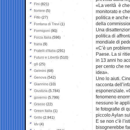
Fini
(821)
«La verità è che 
fioriere
(5)
monitorato e che 
politica e anche
Fitto
(27)
della commission
Fontana di Trevi
(1)
Una disattenzion
Formigoni
(90)
politica di affro
Forza Italia
(596)
mondiale di pedo
frana
(9)
«C’è un problema
Fratelli d'Italia
(291)
Paese. La si riti
Futuro e Libertà
(510)
in 13 anni ho acc
g8
(25)
per cento che ne
Gelmini
(68)
idea».
Genova
(542)
Uno lo aiuti. Cin
racconta dell’inf
Giannino
(10)
esponenziale. «Q
Giustizia
(5.784)
fenomeno enorme.
governo
(5.799)
nessuno le appli
Grasso
(22)
le fotografie di
Green Italia
(1)
piccolo Aylan su
Grillo
(2.941)
E se non c’è l’is
Idv
(4)
bisognerebbe far