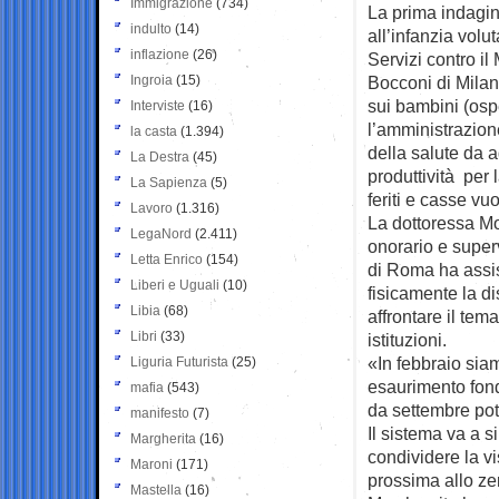
Immigrazione
(734)
La prima indagin
indulto
(14)
all’infanzia vol
inflazione
(26)
Servizi contro il
Ingroia
(15)
Bocconi di Milano
sui bambini (osp
Interviste
(16)
l’amministrazione 
la casta
(1.394)
della salute da a
La Destra
(45)
produttività per 
La Sapienza
(5)
feriti e casse vuo
Lavoro
(1.316)
La dottoressa Mo
LegaNord
(2.411)
onorario e super
Letta Enrico
(154)
di Roma ha assis
Liberi e Uguali
(10)
fisicamente la di
Libia
(68)
affrontare il tem
Libri
(33)
istituzioni.
«In febbraio siam
Liguria Futurista
(25)
esaurimento fond
mafia
(543)
da settembre potr
manifesto
(7)
Il sistema va a 
Margherita
(16)
condividere la vi
Maroni
(171)
prossima allo ze
Mastella
(16)