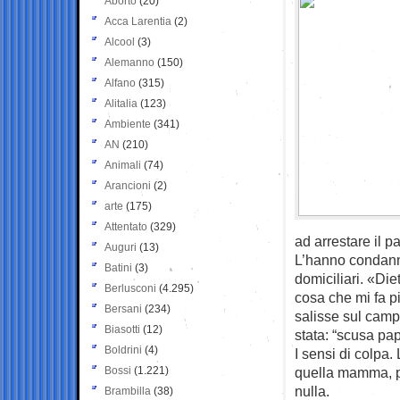
Aborto
(20)
Acca Larentia
(2)
Alcool
(3)
Alemanno
(150)
Alfano
(315)
Alitalia
(123)
Ambiente
(341)
AN
(210)
Animali
(74)
Arancioni
(2)
arte
(175)
Attentato
(329)
ad arrestare il 
Auguri
(13)
L’hanno condanna
Batini
(3)
domiciliari. «Die
Berlusconi
(4.295)
cosa che mi fa pi
Bersani
(234)
salisse sul camp
Biasotti
(12)
stata: “scusa pap
Boldrini
(4)
I sensi di colpa.
Bossi
(1.221)
quella mamma, pr
nulla.
Brambilla
(38)