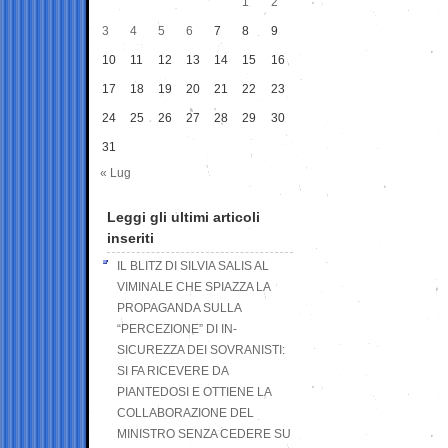
1
2
3
4
5
6
7
8
9
10
11
12
13
14
15
16
17
18
19
20
21
22
23
24
25
26
27
28
29
30
31
« Lug
Leggi gli ultimi articoli
inseriti
IL BLITZ DI SILVIA SALIS AL
VIMINALE CHE SPIAZZA LA
PROPAGANDA SULLA
“PERCEZIONE” DI IN-
SICUREZZA DEI SOVRANISTI:
SI FA RICEVERE DA
PIANTEDOSI E OTTIENE LA
COLLABORAZIONE DEL
MINISTRO SENZA CEDERE SU