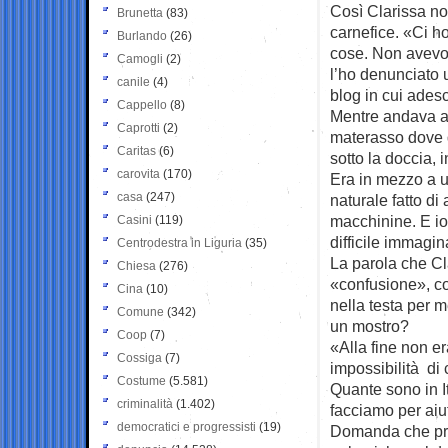
Così Clarissa non
Brunetta
(83)
carnefice. «Ci h
Burlando
(26)
cose. Non avevo g
Camogli
(2)
l’ho denunciato
canile
(4)
blog in cui ades
Cappello
(8)
Mentre andava all
Caprotti
(2)
materasso dove q
Caritas
(6)
sotto la doccia, 
carovita
(170)
Era in mezzo a u
casa
(247)
naturale fatto di
macchinine. E io
Casini
(119)
difficile immagin
Centrodestra in Liguria
(35)
La parola che Cl
Chiesa
(276)
«confusione», co
Cina
(10)
nella testa per m
Comune
(342)
un mostro?
Coop
(7)
«Alla fine non e
Cossiga
(7)
impossibilità di 
Costume
(5.581)
Quante sono in I
criminalità
(1.402)
facciamo per aiut
democratici e progressisti
(19)
Domanda che pret