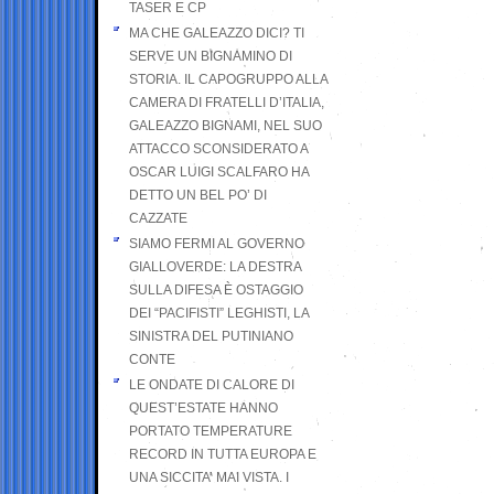
TASER E CP
MA CHE GALEAZZO DICI? TI
SERVE UN BIGNAMINO DI
STORIA. IL CAPOGRUPPO ALLA
CAMERA DI FRATELLI D’ITALIA,
GALEAZZO BIGNAMI, NEL SUO
ATTACCO SCONSIDERATO A
OSCAR LUIGI SCALFARO HA
DETTO UN BEL PO’ DI
CAZZATE
SIAMO FERMI AL GOVERNO
GIALLOVERDE: LA DESTRA
SULLA DIFESA È OSTAGGIO
DEI “PACIFISTI” LEGHISTI, LA
SINISTRA DEL PUTINIANO
CONTE
LE ONDATE DI CALORE DI
QUEST’ESTATE HANNO
PORTATO TEMPERATURE
RECORD IN TUTTA EUROPA E
UNA SICCITA’ MAI VISTA. I