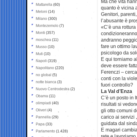
Ma che vita hann
Mattarella
(60)
quanto è vicina 
Meloni
(14)
Genitori, parenti,
Milano
(300)
l’abusante è pros
Montezemolo
(7)
«C’è una rottura d
Monti
(357)
condizioneranno 
andranno peggio
moschea
(11)
fare un ottimo la
Musso
(10)
psicologo da sol
Muti
(10)
E qui torniamo al
Napoli
(319)
deve essere fat
Napolitano
(220)
Ferenczi – cerca 
no global
(5)
conti con la vio
notte bianca
(3)
fuori controllo?
Nuovo Centrodestra
(2)
La Val d’Enza
Obama
(11)
C’è un posto in It
olimpiadi
(40)
risultati si vedo
gli otto comuni 
Oliveri
(4)
carico ai servizi
Pannella
(29)
guidata dal sinda
Papa
(33)
E magari cambiar
Parlamento
(1.428)
rete e lavoriamo 