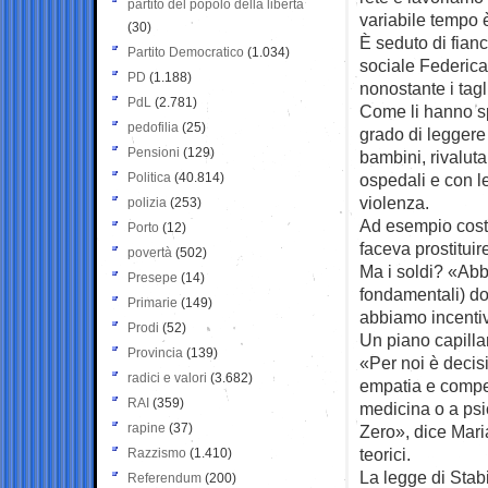
partito del popolo della libertà
variabile tempo è
(30)
È seduto di fian
Partito Democratico
(1.034)
sociale Federica
PD
(1.188)
nonostante i tagl
PdL
(2.781)
Come li hanno sp
pedofilia
(25)
grado di leggere 
Pensioni
(129)
bambini, rivaluta
Politica
(40.814)
ospedali e con l
violenza.
polizia
(253)
Ad esempio costi
Porto
(12)
faceva prostituir
povertà
(502)
Ma i soldi? «Abb
Presepe
(14)
fondamentali) d
Primarie
(149)
abbiamo incentiva
Prodi
(52)
Un piano capillar
Provincia
(139)
«Per noi è decis
radici e valori
(3.682)
empatia e compet
RAI
(359)
medicina o a psi
rapine
(37)
Zero», dice Mari
teorici.
Razzismo
(1.410)
La legge di Stabi
Referendum
(200)