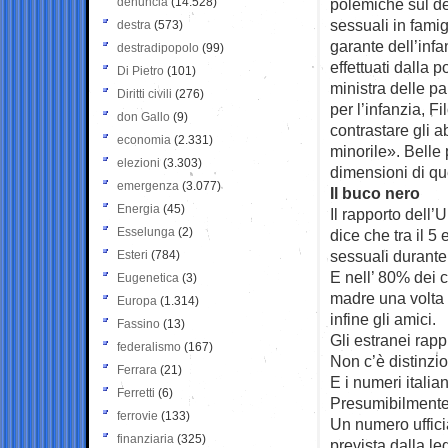
denuncia
(14.528)
polemiche sul de
sessuali in famig
destra
(573)
garante dell’infa
destradipopolo
(99)
effettuati dalla 
Di Pietro
(101)
ministra delle p
Diritti civili
(276)
per l’infanzia, F
don Gallo
(9)
contrastare gli 
economia
(2.331)
minorile». Belle
elezioni
(3.303)
dimensioni di que
emergenza
(3.077)
Il buco nero
Energia
(45)
Il rapporto dell
Esselunga
(2)
dice che tra il 5
sessuali durante
Esteri
(784)
E nell’ 80% dei c
Eugenetica
(3)
madre una volta su
Europa
(1.314)
infine gli amici.
Fassino
(13)
Gli estranei rap
federalismo
(167)
Non c’è distinzio
Ferrara
(21)
E i numeri itali
Ferretti
(6)
Presumibilmente
ferrovie
(133)
Un numero uffici
finanziaria
(325)
prevista dalla l