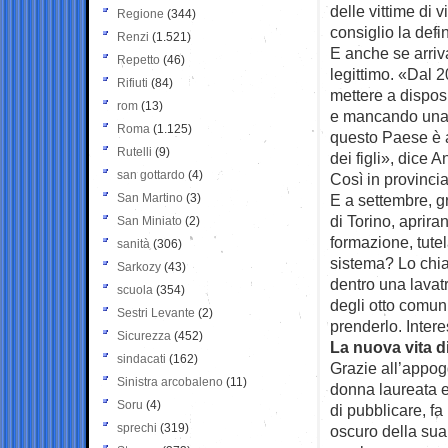
delle vittime di
Regione
(344)
consiglio la defi
Renzi
(1.521)
E anche se arriv
Repetto
(46)
legittimo. «Dal 2
Rifiuti
(84)
mettere a dispos
rom
(13)
e mancando una vi
Roma
(1.125)
questo Paese è a
Rutelli
(9)
dei figli», dice A
san gottardo
(4)
Così in provincia
San Martino
(3)
E a settembre, g
di Torino, aprir
San Miniato
(2)
formazione, tutel
sanità
(306)
sistema? Lo chia
Sarkozy
(43)
dentro una lavat
scuola
(354)
degli otto comun
Sestri Levante
(2)
prenderlo. Inter
Sicurezza
(452)
La nuova vita d
sindacati
(162)
Grazie all’appog
Sinistra arcobaleno
(11)
donna laureata e
Soru
(4)
di pubblicare, fa
sprechi
(319)
oscuro della sua 