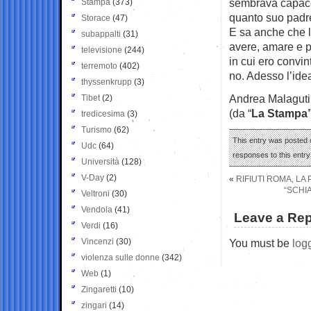
sembrava capace 
Stampa
(373)
quanto suo padr
Storace
(47)
E sa anche che l
subappalti
(31)
avere, amare e p
televisione
(244)
in cui ero convi
terremoto
(402)
no. Adesso l’idea
thyssenkrupp
(3)
Andrea Malaguti
Tibet
(2)
(da “
La Stampa
tredicesima
(3)
Turismo
(62)
This entry was posted o
Udc
(64)
responses to this entr
Università
(128)
V-Day
(2)
«
RIFIUTI ROMA, L
“SCHIA
Veltroni
(30)
Vendola
(41)
Leave a Rep
Verdi
(16)
Vincenzi
(30)
You must be
log
violenza sulle donne
(342)
Web
(1)
Zingaretti
(10)
zingari
(14)