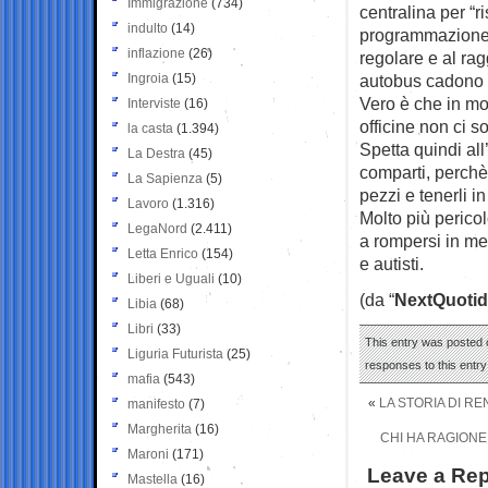
Immigrazione
(734)
centralina per “
indulto
(14)
programmazione d
inflazione
(26)
regolare e al ra
Ingroia
(15)
autobus cadono 
Vero è che in mo
Interviste
(16)
officine non ci s
la casta
(1.394)
Spetta quindi al
La Destra
(45)
comparti, perchè
La Sapienza
(5)
pezzi e tenerli i
Lavoro
(1.316)
Molto più perico
LegaNord
(2.411)
a rompersi in me
Letta Enrico
(154)
e autisti.
Liberi e Uguali
(10)
(da “
NextQuotid
Libia
(68)
Libri
(33)
This entry was posted o
Liguria Futurista
(25)
responses to this entr
mafia
(543)
«
LA STORIA DI RE
manifesto
(7)
Margherita
(16)
CHI HA RAGIONE
Maroni
(171)
Leave a Rep
Mastella
(16)