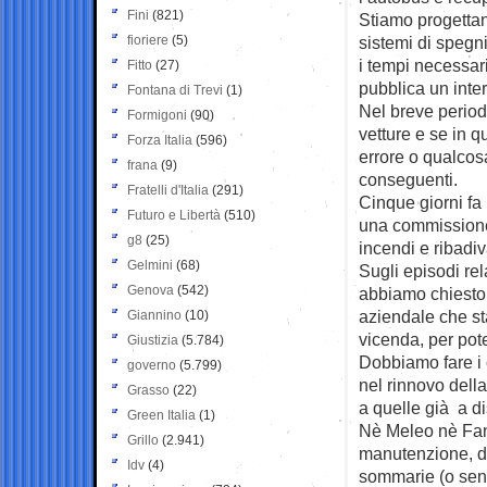
Fini
(821)
Stiamo progettan
fioriere
(5)
sistemi di spegn
i tempi necessar
Fitto
(27)
pubblica un inte
Fontana di Trevi
(1)
Nel breve period
Formigoni
(90)
vetture e se in 
Forza Italia
(596)
errore o qualco
frana
(9)
conseguenti.
Fratelli d'Italia
(291)
Cinque giorni fa
Futuro e Libertà
(510)
una commissione 
g8
(25)
incendi e ribadi
Gelmini
(68)
Sugli episodi rel
Genova
(542)
abbiamo chiesto 
aziendale che st
Giannino
(10)
vicenda, per pote
Giustizia
(5.784)
Dobbiamo fare i 
governo
(5.799)
nel rinnovo della
Grasso
(22)
a quelle già a d
Green Italia
(1)
Nè Meleo nè Fant
Grillo
(2.941)
manutenzione, de
Idv
(4)
sommarie (o senz