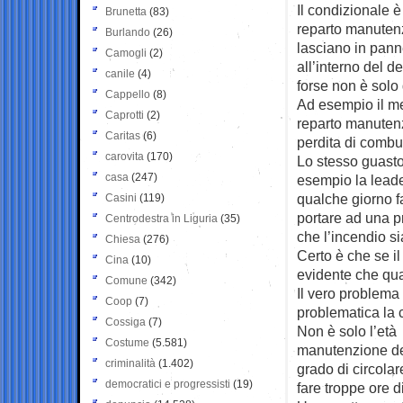
Il condizionale 
Brunetta
(83)
reparto manutenz
Burlando
(26)
lasciano in pann
Camogli
(2)
all’interno del d
canile
(4)
forse non è solo
Cappello
(8)
Ad esempio il m
Caprotti
(2)
reparto manuten
Caritas
(6)
perdita di combus
carovita
(170)
Lo stesso guasto
casa
(247)
esempio la lead
qualche giorno f
Casini
(119)
portare ad una p
Centrodestra in Liguria
(35)
che l’incendio si
Chiesa
(276)
Certo è che se i
Cina
(10)
evidente che qua
Comune
(342)
Il vero problema
Coop
(7)
problematica la 
Cossiga
(7)
Non è solo l’età
Costume
(5.581)
manutenzione del
criminalità
(1.402)
grado di circolar
democratici e progressisti
(19)
fare troppe ore d