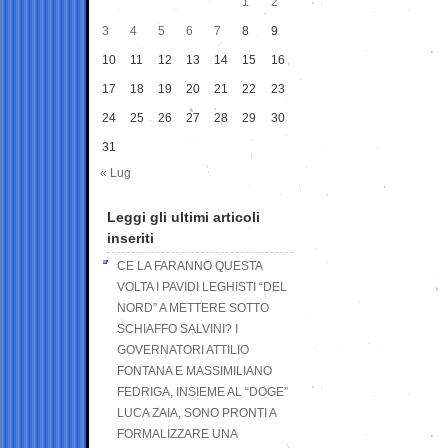
1
2
3
4
5
6
7
8
9
10
11
12
13
14
15
16
17
18
19
20
21
22
23
24
25
26
27
28
29
30
31
« Lug
Leggi gli ultimi articoli
inseriti
CE LA FARANNO QUESTA
VOLTA I PAVIDI LEGHISTI “DEL
NORD” A METTERE SOTTO
SCHIAFFO SALVINI? I
GOVERNATORI ATTILIO
FONTANA E MASSIMILIANO
FEDRIGA, INSIEME AL “DOGE”
LUCA ZAIA, SONO PRONTI A
FORMALIZZARE UNA