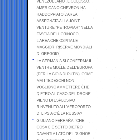
VENEZUELANO .IL COLOSSO
AMERICANO CHEVRON HA
RADDOPPIATO L’AREA
ASSEGNATA ALLA JOINT
VENTURE “PETROPIAR” NELLA
FASCIA DELL’ORINOCO,
L’AREA CHE OSPITA LE
MAGGIORI RISERVE MONDIALI
DI GREGGIO
LA GERMANIA SI CONFERMA IL
VENTRE MOLLE DELL’EUROPA
(PER LA GIOIA DI PUTIN). COME
MAI I TEDESCHI NON
VOGLIONO AMMETTERE CHE
DIETRO AL CASO DEL DRONE
PIENO DI ESPLOSIVO
RINVENUTO ALL’AEROPORTO
DI LIPSIA C’È LA RUSSIA?
GIULIANO FERRARA: ’CHE
COSA C’È SOTTO DIETRO
DAVANTI A LATO DEL “SIGNOR