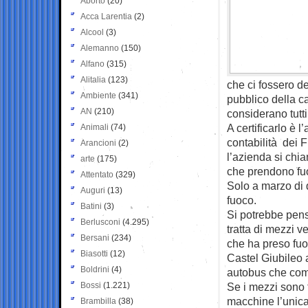
Aborto
(20)
Acca Larentia
(2)
Alcool
(3)
Alemanno
(150)
Alfano
(315)
Alitalia
(123)
che ci fossero de
Ambiente
(341)
pubblico della c
AN
(210)
considerano tutti
A certificarlo è 
Animali
(74)
contabilità dei F
Arancioni
(2)
l’azienda si chi
arte
(175)
che prendono fuo
Attentato
(329)
Solo a marzo di 
Auguri
(13)
fuoco.
Batini
(3)
Si potrebbe pens
Berlusconi
(4.295)
tratta di mezzi v
Bersani
(234)
che ha preso fuoc
Biasotti
(12)
Castel Giubileo 
Boldrini
(4)
autobus che com
Bossi
(1.221)
Se i mezzi sono 
macchine l’unica
Brambilla
(38)