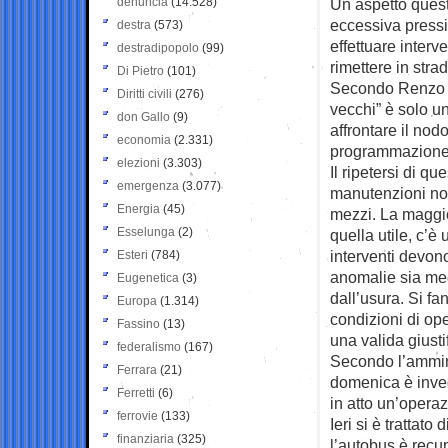
denuncia
(14.528)
Un aspetto quest’
eccessiva pressi
destra
(573)
effettuare interv
destradipopolo
(99)
rimettere in stra
Di Pietro
(101)
Secondo Renzo C
Diritti civili
(276)
vecchi” è solo un
don Gallo
(9)
affrontare il no
economia
(2.331)
programmazione d
elezioni
(3.303)
Il ripetersi di qu
emergenza
(3.077)
manutenzioni non
Energia
(45)
mezzi. La maggio
Esselunga
(2)
quella utile, c’è 
interventi devon
Esteri
(784)
anomalie sia mec
Eugenetica
(3)
dall’usura. Si fa
Europa
(1.314)
condizioni di ope
Fassino
(13)
una valida giusti
federalismo
(167)
Secondo l’ammini
Ferrara
(21)
domenica è invece
Ferretti
(6)
in atto un’operaz
ferrovie
(133)
Ieri si è trattato
finanziaria
(325)
l’autobus è recup