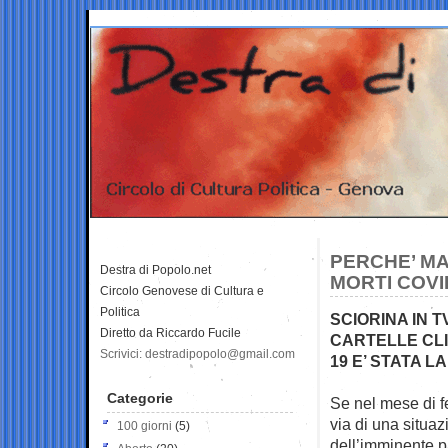
PERCHE’ MA
Destra di Popolo.net
MORTI COVI
Circolo Genovese di Cultura e
Politica
SCIORINA IN 
Diretto da Riccardo Fucile
CARTELLE CLIN
Scrivici: destradipopolo@gmail.com
19 E’ STATA 
Categorie
Se nel mese di f
via di una situa
100 giorni
(5)
dell’imminente 