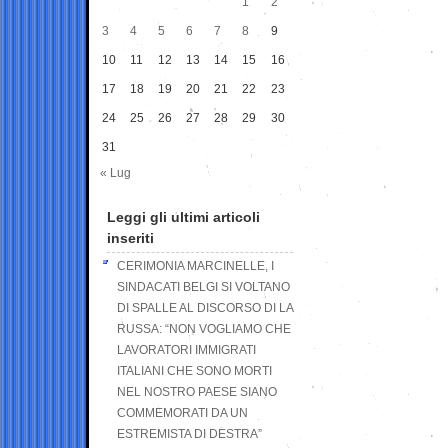
1
2
3
4
5
6
7
8
9
10
11
12
13
14
15
16
17
18
19
20
21
22
23
24
25
26
27
28
29
30
31
« Lug
Leggi gli ultimi articoli
inseriti
CERIMONIA MARCINELLE, I
SINDACATI BELGI SI VOLTANO
DI SPALLE AL DISCORSO DI LA
RUSSA: “NON VOGLIAMO CHE
LAVORATORI IMMIGRATI
ITALIANI CHE SONO MORTI
NEL NOSTRO PAESE SIANO
COMMEMORATI DA UN
ESTREMISTA DI DESTRA”