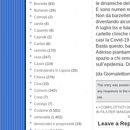
le dinamiche del
Brunetta
(83)
E sono numeri real
Burlando
(26)
Non da barzellet
Camogli
(2)
diventando alcun
canile
(4)
A luglio Iss e Ist
Cappello
(8)
cartelle cliniche
Caprotti
(2)
casi la Covid-19
Caritas
(6)
Basta questo, ba
carovita
(170)
Adesso piantiamo
casa
(247)
spazio a chi orma
sull’epidemia. Di
Casini
(119)
Centrodestra in Liguria
(35)
(da Giornalettis
Chiesa
(276)
Cina
(10)
This entry was posted 
Comune
(342)
any responses to this 
Coop
(7)
site.
Cossiga
(7)
«
I COMPLOTTISTI 
Costume
(5.581)
IN FILA PER MANG
I
criminalità
(1.402)
Leave a Rep
democratici e progressisti
(19)