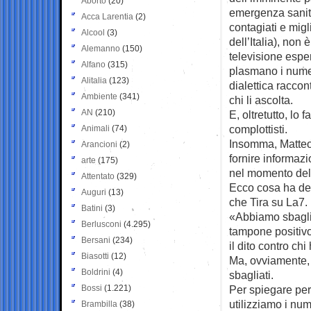
Aborto
(20)
emergenza sanitar
Acca Larentia
(2)
contagiati e migl
Alcool
(3)
dell’Italia), non
Alemanno
(150)
televisione esper
Alfano
(315)
plasmano i numer
Alitalia
(123)
dialettica raccon
Ambiente
(341)
chi li ascolta.
AN
(210)
E, oltretutto, lo
complottisti.
Animali
(74)
Insomma, Matteo
Arancioni
(2)
fornire informaz
arte
(175)
nel momento del 
Attentato
(329)
Ecco cosa ha det
Auguri
(13)
che Tira su La7.
Batini
(3)
«Abbiamo sbaglia
Berlusconi
(4.295)
tampone positivo
Bersani
(234)
il dito contro chi
Biasotti
(12)
Ma, ovviamente, 
Boldrini
(4)
sbagliati.
Bossi
(1.221)
Per spiegare per
utilizziamo i nu
Brambilla
(38)