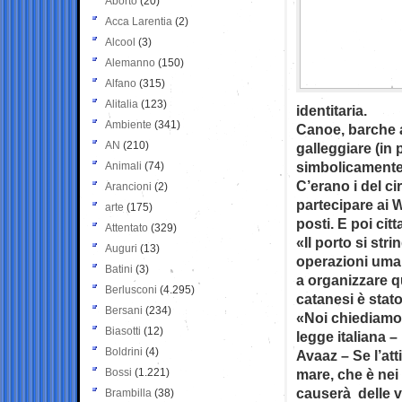
Aborto
(20)
Acca Larentia
(2)
Alcool
(3)
Alemanno
(150)
Alfano
(315)
Alitalia
(123)
identitaria.
Ambiente
(341)
Canoe, barche a
AN
(210)
galleggiare (in 
simbolicamente i
Animali
(74)
C’erano i del c
Arancioni
(2)
partecipare ai 
arte
(175)
posti. E poi ci
Attentato
(329)
«Il porto si str
Auguri
(13)
operazioni uman
Batini
(3)
a organizzare qu
Berlusconi
(4.295)
catanesi è sta
Bersani
(234)
«Noi chiediamo 
Biasotti
(12)
legge italiana –
Boldrini
(4)
Avaaz – Se l’att
Bossi
(1.221)
mare, che è nei f
causerà delle v
Brambilla
(38)