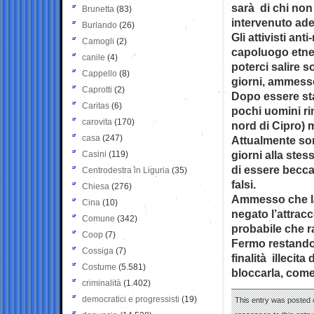
sarà di chi non 
Brunetta
(83)
intervenuto ad
Burlando
(26)
Gli attivisti ant
Camogli
(2)
capoluogo etneo
canile
(4)
poterci salire s
Cappello
(8)
giorni, ammesso
Caprotti
(2)
Dopo essere sta
Caritas
(6)
pochi uomini ri
carovita
(170)
nord di Cipro) 
casa
(247)
Attualmente son
giorni alla stes
Casini
(119)
di essere becca
Centrodestra in Liguria
(35)
falsi.
Chiesa
(276)
Ammesso che la 
Cina
(10)
negato l’attracc
Comune
(342)
probabile che r
Coop
(7)
Fermo restando c
Cossiga
(7)
finalità illecita
Costume
(5.581)
bloccarla, come
criminalità
(1.402)
democratici e progressisti
(19)
This entry was posted o