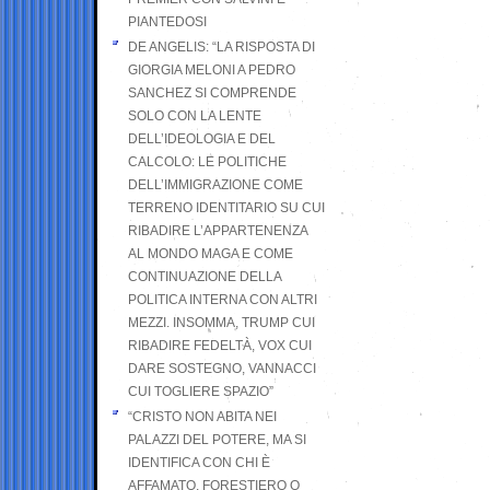
PIANTEDOSI
DE ANGELIS: “LA RISPOSTA DI
GIORGIA MELONI A PEDRO
SANCHEZ SI COMPRENDE
SOLO CON LA LENTE
DELL’IDEOLOGIA E DEL
CALCOLO: LE POLITICHE
DELL’IMMIGRAZIONE COME
TERRENO IDENTITARIO SU CUI
RIBADIRE L’APPARTENENZA
AL MONDO MAGA E COME
CONTINUAZIONE DELLA
POLITICA INTERNA CON ALTRI
MEZZI. INSOMMA, TRUMP CUI
RIBADIRE FEDELTÀ, VOX CUI
DARE SOSTEGNO, VANNACCI
CUI TOGLIERE SPAZIO”
“CRISTO NON ABITA NEI
PALAZZI DEL POTERE, MA SI
IDENTIFICA CON CHI È
AFFAMATO, FORESTIERO O