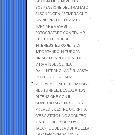
GIORGIA MELONI PER LA
SOSPENSIONE DEL TRATTATO
SI SCHENGEN: “SEMBRA CHE
SIA PIÙ PREOCCUPATA DI
TORNARE A FARSI
FOTOGRAFARE CON TRUMP
CHE DI DIFENDERE GLI
INTERESSI EUROPEI. STA
IMPORTANDO IN EUROPA
UN’AGENDA POLITICA CHE
MIRA A INDEBOLIRLA
DALL’INTERNO. MA È RIMASTA
PIUTTOSTO ISOLATA”
MELONI SI È INFILATA DA SOLA
NEL TUNNEL. L’ESCALATION
DI TENSIONE CON IL
GOVERNO SPAGNOLO ERA
PREVEDIBILE: TRE GIORNI FA
C’ERA STATO UNO SCONTRO
TRA LA LINEA MORBIDA DI
TAJANI E QUELLA DURA DELLA
PREMIER CON SALVINI E