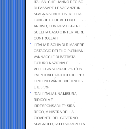
ITALIANI CHE HANNO DECISO
DI PASSARE LE VACANZE IN
SPAGNA SONO COSTRETTI A
LUNGHE CODE AL LORO
ARRIVO, CON PASSEGGERI
SCELTI A CASO O INTERI AEREI
CONTROLLATI
L’ITALIA RISCHIA DI RIMANERE
OSTAGGIO DEI FILO-PUTINIANI
VANNACCI E DI BATTISTA.
FUTURO NAZIONALE
VELEGGIA SOPRA IL 7% E UN
EVENTUALE PARTITO DELL’EX
GRILLINO VARREBBE TRA IL 2
E IL 3.5%
“DALL’ITALIA UNA MISURA
RIDICOLA E
IRRESPONSABILE”: SIRA
REGO, MINISTRA DELLA
GIOVENTÙ DEL GOVERNO
SPAGNOLO, FA LO SHAMPOO A