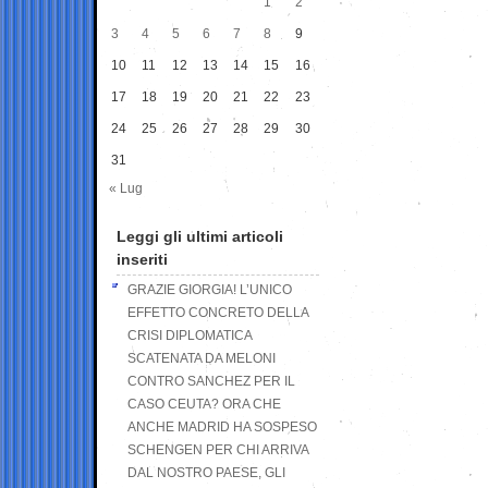
1
2
3
4
5
6
7
8
9
10
11
12
13
14
15
16
17
18
19
20
21
22
23
24
25
26
27
28
29
30
31
« Lug
Leggi gli ultimi articoli
inseriti
GRAZIE GIORGIA! L’UNICO
EFFETTO CONCRETO DELLA
CRISI DIPLOMATICA
SCATENATA DA MELONI
CONTRO SANCHEZ PER IL
CASO CEUTA? ORA CHE
ANCHE MADRID HA SOSPESO
SCHENGEN PER CHI ARRIVA
DAL NOSTRO PAESE, GLI