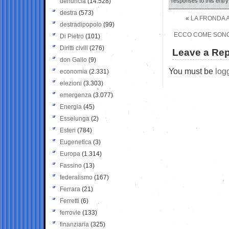
denuncia
(14.528)
responses to this entr
destra
(573)
«
LA FRONDA A
destradipopolo
(99)
ECCO COME SONO R
Di Pietro
(101)
Diritti civili
(276)
Leave a Rep
don Gallo
(9)
You must be
log
economia
(2.331)
elezioni
(3.303)
emergenza
(3.077)
Energia
(45)
Esselunga
(2)
Esteri
(784)
Eugenetica
(3)
Europa
(1.314)
Fassino
(13)
federalismo
(167)
Ferrara
(21)
Ferretti
(6)
ferrovie
(133)
finanziaria
(325)